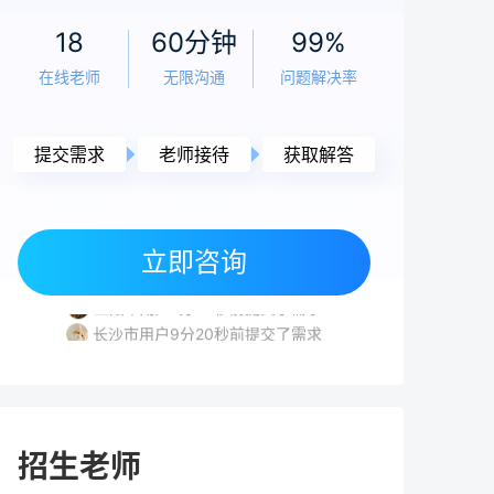
老师
5小时前
18
60分钟
99%
高考复读感受：真实经历与科学应对指南
在线老师
无限沟通
问题解决率
（2026年）
老师
5小时前
提交需求
老师接待
获取解答
2026年复读生高考报名全流程指南 | 官方政
策与实操步骤
常德市用户8分1秒前提交了需求
益阳市用户5分55秒前提交了需求
立即咨询
岳阳市用户3分41秒前提交了需求
老师
5小时前
益阳市用户1分45秒前提交了需求
高考落榜要不要复读？2026年复读决策全面
长沙市用户9分20秒前提交了需求
分析与规划指南
常德市用户8分1秒前提交了需求
益阳市用户5分55秒前提交了需求
老师
5小时前
高考240分能上什么学校？复读提分与低分择
招生老师
校全攻略