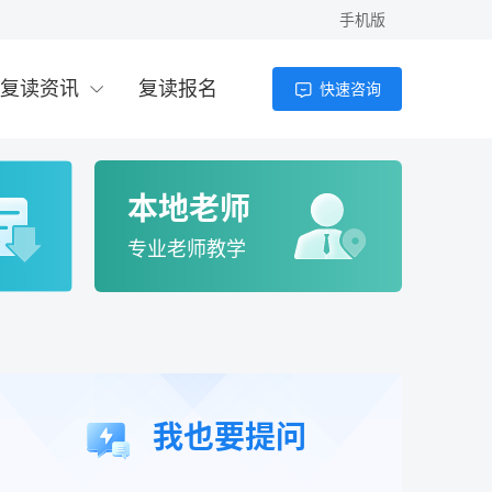
手机版
2026年高考300分以下能上什么学校？专
科、高职与复读选择全解析
复读资讯
复读报名
快速咨询
老师
4小时前
2026年300多分理科能上什么大学？复读提
分与择校指南
本地老师
老师
4小时前
专业老师教学
高考200多分能上什么学校？2026年低分考
生择校全攻略
老师
4小时前
高考200分可以上的大学有哪些？2026年低
我也要提问
分考生出路与复读分析