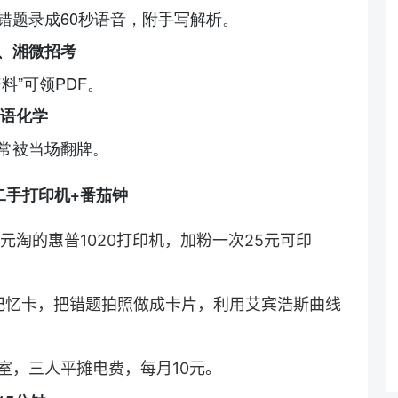
错题录成60秒语音，附手写解析。
、湘微招考
料”可领PDF。
湘语化学
常被当场翻牌。
二手打印机+番茄钟
元淘的惠普1020打印机，加粉一次25元可印
ki记忆卡，把错题拍照做成卡片，利用艾宾浩斯曲线
室，三人平摊电费，每月10元。