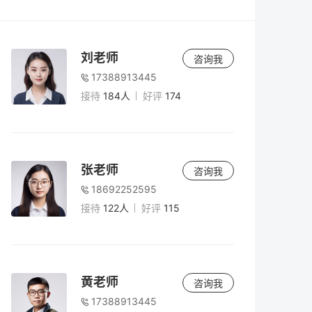
老师
5小时前
2026年复读怎么办理手续？最全流程与材料
刘老师
咨询我
清单（附避坑指南）
17388913445
接待
184人
好评
174
老师
5小时前
高考180分能上什么学校？2026年低分考生
出路与复读规划
张老师
咨询我
18692252595
老师
5小时前
接待
122人
好评
115
复读二年值得吗？2026年高考复读两年规划
与风险全解析
老师
5小时前
黄老师
咨询我
2026年复读生高考报名全攻略：准考证获取
17388913445