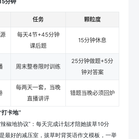
15分钟
任务
颗粒度
源
每天4节+45分钟
15分钟休息
课后题
25分钟做题+5分
播
周末整卷限时训练
钟对答案
每两天一套，当晚
卷
错题当晚必须回炉
直播讲评
打卡地”
辣椒地协议”：每天完成计划才陪她拔草10分
然是最好的减压室，拔草时背英语作文模板，一举