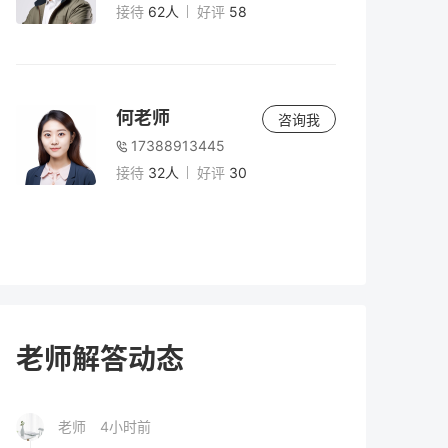
与注意事项
接待
62人
好评
58
老师
5小时前
2026年高考时间安排全解析：复读生如何把
何老师
咨询我
握关键节点？
17388913445
接待
32人
好评
30
老师
5小时前
男生复读两年有必要吗？深度解析复读两年
的价值、风险与决策指南（2026届参考）
老师
5小时前
2026年高考300分以下能上什么学校？专
老师解答动态
科、高职与复读选择全解析
老师
4小时前