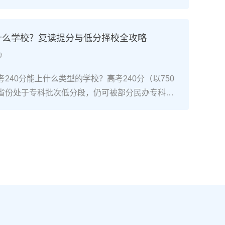
考试院政策，复读生（社会考生）必须在规定时间内
通高考网上报名系统完成注册、填报信息、缴费和
骤包括：确认户籍或学籍所在地、准备有效身份证
上什么学校？复读提分与低分择校全攻略
同等学力证明）、留意往届生专属的报名点。2026
沙
安排在2025年10月至11月（对应2026年高
开放补报名窗口，但建议尽量在首次报名期内完
240分能上什么类型的学校？高考240分（以750
2026年复读生报名高考的三大实操步骤以下以20
省份处于专科批次低分段，仍可被部分民办专科院
25年下半年报名）为基准，详细拆解流程：第一步：
数公办专科的冷门专业录取。但重点注意：2026年
备复读生需确保没有高校学籍（已被录取未报到或
分省份实行“专业+院校”平行志愿，低分段考生应优
好本人二代身份证、户口本、高中毕业证或同等学
足、往年投档线在240分左右的院校，同时关注校
在外省借读，需回到户籍所在地报名，或提前确认
项目。由于分数较低，选择面窄，强烈建议考生结
高考报名条件（如居住证、社保年限等）。第二
否通过复读争取更高分数。二、深度解析：240分
10-11月）登录本省教育考试院官网，进入“普通
规划240分通常意味着基础薄弱，但复读提分空间
。选择“往届生”或“社会考生”类别，填写个人信息
-150分常见）。以下为具体步骤：选择复读学校：
号、高中毕业信息）。特别注意选择科类（物理组/
学的低分复读班，如长沙部分高复学校设有“低分突
），以及是否报考艺术、体育类。提交后在线支付报
平均提分达120分。制定补弱计划：利用新高考选科优