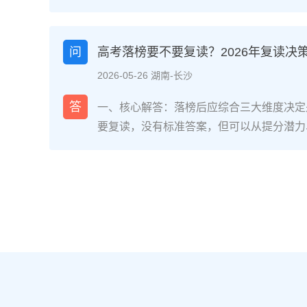
网对2025届复读生的调研，2026年复读
面：明确的目标感带来的充实、成绩波动的
获。在湖南省某知名高复学校2025届学生
问
高考落榜要不要复读？2026年复读决
最大的正面感受是“重新掌握选择权”，而59
2026-05-26 湖南-长沙
歇性的自我怀疑”。重要的是，这些感受并
划和心态调整，复读完全可能成为人生中宝
答
一、核心解答：落榜后应综合三大维度决定
解析：复读期间常见心理阶段与应对方法复
要复读，没有标准答案，但可以从提分潜力
为四个阶段，每个阶段的感受和应对重点不同
庭支持三个关键维度进行自我评估。如果落
月）：新鲜感与落差感交织。很多学生刚进
误、突发疾病）、离批次线差距在30分以
现知识漏洞后容易沮丧。建议：每天记录3
与改进计划，建议考虑复读；如果因长期基
绪。瓶颈期（12月-次年2月）：成绩提升
或者已复读过一次，则更推荐选择专科或职业
025届多校数据显示，约65%的复读生在此
考在选科、志愿填报上仍有微调，复读生必
应果断调整学习策略，寻求老师一对一分析试
配及所在省份的艺术/体育等特殊类型政策变
月）：效率显著提高，但焦虑会随高考临近
年复读决策四步实操法第一步：量化分析高
+正念呼吸”，每天留出15分钟运动时间。
26年本省一分一段表，明确当前位次。客
部分学生出现生理性不适（失眠、胃痛）。
要失分在可提升的模块（如数学中档题、英