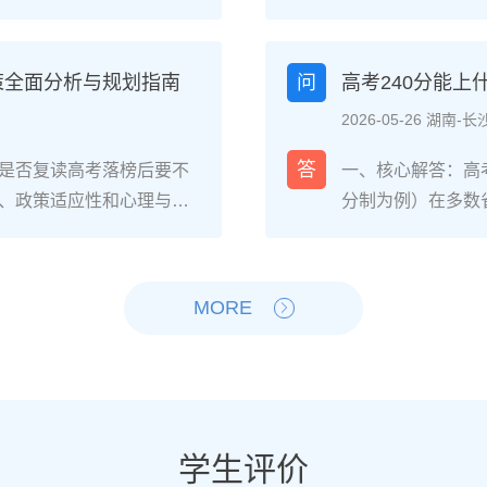
生的核心感受集中在三个方
026年各省教育
焦虑，以及心智成熟的收
登录所在省份的普
中，73%的受访者表示复读
现场确认。核心步
策全面分析与规划指南
问
高考240分能
%的人同时承认曾经历“间
和高中毕业证（或
2026-05-26 湖南-长
非不可管理，通过科学的规
年高考报名时间通常
贵的成长经历。二、深度
考），部分省份会
答
是否复读高考落榜后要不
一、核心解答：高考
读生的心理变化通常可分
成。二、深度解析：
、政策适应性和心理与家
分制为例）在多数
：适应期（9月-11
26年高考（即20
榜因重大失误（如涂卡错
校、高职院校及少
复读班时斗志昂扬，但发
资格自查与材料准
内，且本人有强烈复读意愿
新高考改革下，部
件小成就，用日记疏导情
已退学），并准备
础薄弱、学习态度不端正
先选择招生计划充
MORE
缓慢甚至倒退是最大痛点。2
力证明原件。如果
教育路径。2026年新高
企合作或定向培养
阶段出现“高原反应”。此时
是否符合流入地的
须提前确认学籍、选科匹
合自身情况评估是
卷。冲刺期（3月-5
步：网上报名（一般
动。二、深度解析：2026
考生复读的潜力与
加剧。可采用“番茄工作法
高考网上报名”入口
考成绩与提分空间对照20
较大（平均提升80
考前一个月：情绪易波动，
（包括曾经的学籍
观分析各科失分原因：若主
优先选择针对性教
学生评价
建议模拟高考作息，提前
历史组或文/理科
语单词积累），提分潜力
破班”，2025届