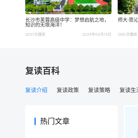
长沙市芙蓉高级中学：梦想启航之地，
师大·思
知识的无垠海洋！
2057次播放
2024年04月15日
2561次播放
复读百科
复读介绍
复读政策
复读策略
复读生
热门文章