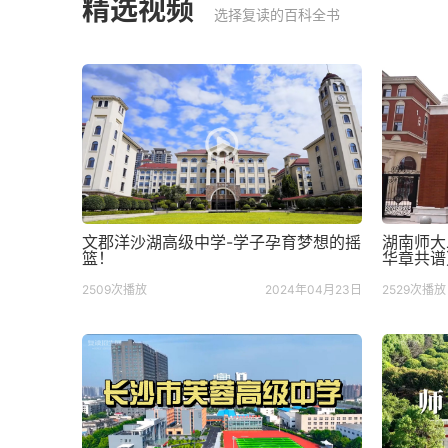
精选视频
选择复读的百科全书
文郡洋沙湖高级中学-学子孕育梦想的摇
湖南师大
篮！
华章共谱
2509次播放
2024年04月23日
2529次播放