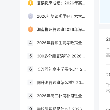
复读提高成绩：2026年高考复读生提分策略与科学规划全解析
2026年复读哪里好？六大维度深度解析复读学校选择标准
湖南郴州复读班2026年深度解析：本地优质机构、提分策略与避坑指南
4
2026年复读生高考政策全解析：报名资格、学籍处理与备考合规指南
本
高
5
300多分能复读吗？2026年高考低分段复读提分潜力与实操指南
读
6
长沙雅礼高中学费多少？2026年最新收费标准及复读班费用详解
7
同升湖复读班怎么样？2026年湖南复读家长必看的真实评价与提分数据
针
格
8
2026年高三补习补习班全攻略：如何选择靠谱提分机构？
效
9
学校复读部是什么？2026年高中校内复读班与专业复读学校全方位对比指南