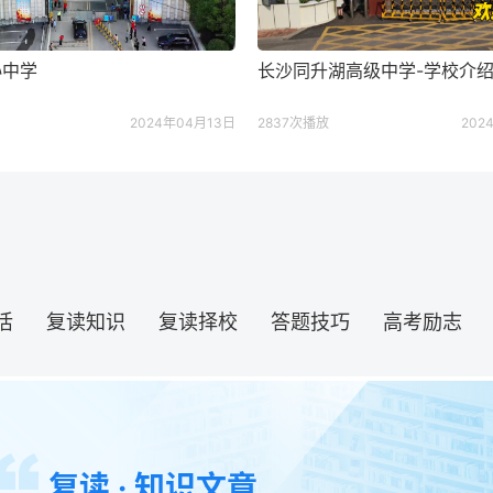
沁中学
长沙同升湖高级中学-学校介
2024年04月13日
2837次播放
202
活
复读知识
复读择校
答题技巧
高考励志
复读 · 知识文章