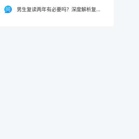
男生复读两年有必要吗？深度解析复读两年的价值、风险与决策指南（2026届参考）