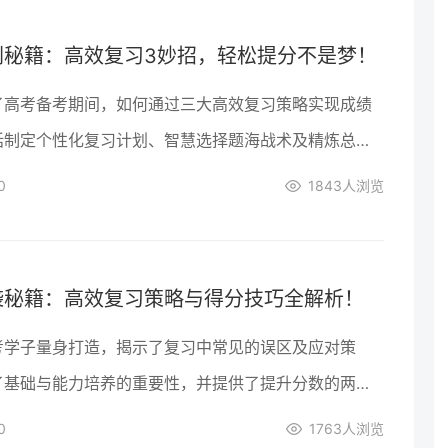
刺秘籍：高效复习3妙招，轻松提分不是梦！
了高考备考期间，如何通过三大高效复习策略实现成绩
括制定个性化复习计划、智慧选择题海战术及精炼总结
，助力考生在有限时间里最大限度提升自我，迈向理想
0
1843
人浏览
袭秘籍：高效复习策略与得分技巧全解析！
考学子量身打造，揭示了复习中常见的误区及应对策
了基础与能力培养的重要性，并提供了提升分数的两大
，助力考生在有限时间内实现成绩飞跃。
0
1763
人浏览