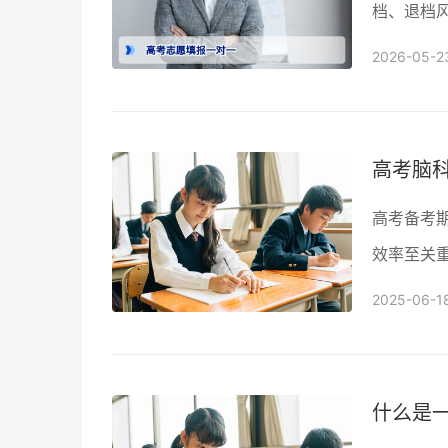
档、退档
文详解服
2026-05-2
高考脑
高考备考
效率至关
一份科学
2025-06-1
态和精神
什么是一