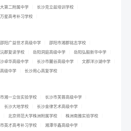
大第二附属中学
长沙克立兹培训学校
万星高考补习学校
邵阳广益世才高级中学
邵阳市湘郡铭志学校
沅郡复读学校
岳阳洞庭高级中学
岳阳弘毅新华中学
沙卓华高级中学
长沙市麓谷高级中学
文郡洋沙湖中学
高级中学
长沙用心高复学校
市湘一立信实验学校
长沙市芙蓉高级中学
长沙大地学校
长沙金律艺术高级中学
北京师范大学株洲附属学校
株洲南雅实验学校
市英才高考补习学校
湘潭华鑫高级中学