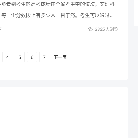
表能看到考生的高考成绩在全省考生中的位次，文理科
，每一个分数段上有多少人一目了然。考生可以通过查
位次，参考往年各院校及专业的录取位次选择报考的院
7
2325
人浏览
，这样被录取的机会很大的。
4
5
6
7
下一页