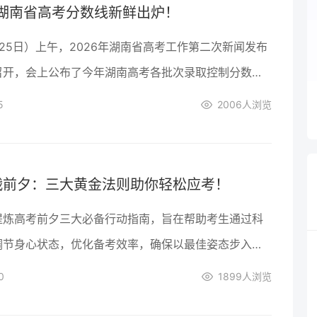
年湖南省高考分数线新鲜出炉！
25日）上午，2026年湖南省高考工作第二次新闻发布
召开，会上公布了今年湖南高考各批次录取控制分数
历史类本科线为446分，物理类本科线为400分，高
5
2006
人浏览
线为200分。考生可于6月25日15时以后查询高考成
6日开始填报志愿，招生录取工作将于7月8日至8月16
战前夕：三大黄金法则助你轻松应考！
提炼高考前夕三大必备行动指南，旨在帮助考生通过科
调节身心状态，优化备考效率，确保以最佳姿态步入考
梦想飞跃。
0
1899
人浏览