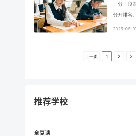
一分一段
分开排名
询自己的
2025-06-0
校及专业
上一页
1
2
3
推荐学校
全复读