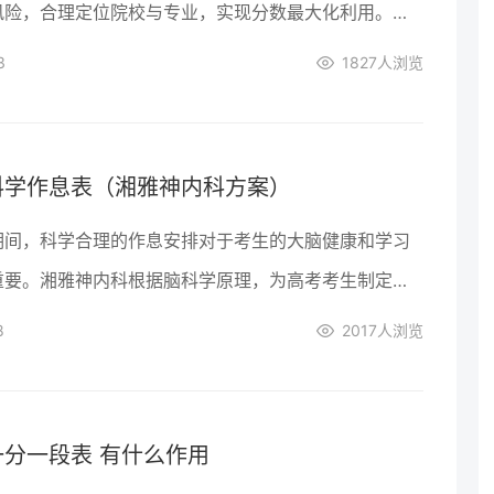
风险，合理定位院校与专业，实现分数最大化利用。本
务流程、核心价值及常见误区。
3
1827
人浏览
科学作息表（湘雅神内科方案）
期间，科学合理的作息安排对于考生的大脑健康和学习
重要。湘雅神内科根据脑科学原理，为高考考生制定了
的作息表，旨在帮助考生在备考期间保持最佳的学习状
8
2017
人浏览
状态。
分一段表 有什么作用