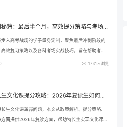
高考冲刺秘籍：最后半个月，高效提分策略与考场夺分技巧全攻略！
将步入高考战场的学子量身定制，聚焦最后冲刺阶段的
、高效复习策略以及各科考场实战技巧，旨在帮助考生
内实现自我超越，自信迈向理想学府。
0
1731
人浏览
湖南特长生文化课提分攻略：2026年复读生如何高效冲刺？
特长生文化课薄弱问题，本文从政策解析、提分策略、
方面提供2026年复读方案，帮助特长生实现文化课突