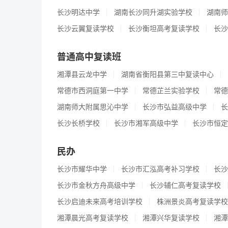
长沙明达中学
湖南长沙同升湖实验学校
湖南师
长沙云翼复读学校
长沙衡坦高考复读学校
长沙
普通高中复读班
湘潭县云龙中学
湖南省衡阳县第三中复读中心
常德市西洞庭第一中学
常德芷兰实验学校
常德
湖南师大附属思沁中学
长沙市弘益高级中学
长
长沙长桥学校
长沙市湘军高级中学
长沙市恒定
民办
长沙市耀华中学
长沙市汇泓高考补习学校
长沙
长沙市金秋方舟高级中学
长沙辅仁高考复读学校
长沙启迪未来高考培训学校
株洲景炎高考复读学校
湘潭晨光高考复读学校
湘潭兴华复读学校
湘潭