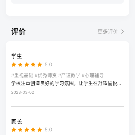
步：网上报名（一般10-11月）登录本省教育
科院校、高职院校及少数公办专科的冷门专
据）消极面（占比/数据）平衡策略目标感
实操法第一步：量化分析高考成绩与提分空
考试院官网，进入“普通高考网上报名”入口。
业录取。但重点注意：2026年新高考改革
2026届调查中81%的学生“比应届更自律”15%
间对照2026年本省一分一段表，明确当前位
选择“往届生”或“社会考生”类别，填写个人信
下，部分省份实行“专业+院校”平行志愿，低
的人“因过度紧张导致效率下降”将大目标分解
次。客观分析各科失分原因：若主要失分在
息（包括曾经的学籍号、高中毕业信息）。
分段考生应优先选择招生计划充足、往年投
为每日小任务，降低完美期待社交孤独同龄
可提升的模块（如数学中档题、英语单词积
评价
更多评价
特别注意选择科类（物理组/历史组或文/理
档线在240分左右的院校，同时关注校企合作
人共同奋斗形成“战友”情谊约40%学生偶尔回
累），提分潜力较大；若已接近自身天花板
科），以及是否报考艺术、体育类。提交后
或定向培养项目。由于分数较低，选择面
避参加同学聚会建立3-5人的学习小组，每周
（如语文长期110分以下），则提分空间有
在线支付报名费，并记录报名号。第三步：
窄，强烈建议考生结合自身情况评估是否通
一次团队活动提分效果湖南省复读学校2025
限。第二步：评估新高考政策是否友好截止
学生
现场确认与资格审查按指定时间前往报名点
过复读争取更高分数。二、深度解析：240分
届平均提分48分10%的学生提分不明显（主
2026年，多数省份已实施新高考3+1+2或
5.0
（通常为县区招办或指定的高中），携带原
考生复读的潜力与规划240分通常意味着基础
要因基础薄弱或方法错误）每月进行一次学
3+3模式。复读生需确认原选科组合是否保
始材料进行人像采集、指纹录入和证件核
薄弱，但复读提分空间较大（平均提升80-
#重视基础 #优秀师资 #严谨教学 #心理辅导
情诊断，及时调整复习方向心理韧性复读后
留，部分省份可能调整选考科目题型或赋分
验。重点审查学籍状态：已录取但未报到的
学校注重创造良好的学习氛围，让学生在舒适愉悦的环境中学习。这种氛围可以让学生更加投入学习，提高学习效率，同时也有利于培养学生的自律能力。
150分常见）。以下为具体步骤：选择复读学
抗压能力提升的占86%少数学生出现轻度焦
规则。建议访问各省教育考试院官网查阅
学生需提供高校退学证明；已报到但退学的
校：优先选择针对性教学的低分复读班，如
2023-03-02
虑（需学校心理咨询介入）培养运动或艺术
2027届高考改革文件（因本地政策框架通常
需提供学校出具的学籍注销证明。确认无误
长沙部分高复学校设有“低分突破班”，2025
爱好作为情绪出口四、常见问题解答Q1：复
提前一年公布），或参考2026届的稳定政
后签字确认，报名流程完成。三、客观对
届平均提分达120分。制定补弱计划：利用新
读会不会很孤独？A：短期内会因为脱离原同
策。第三步：制定一年提分计划并试运行从
比：原籍报名与异地报名的条件与流程差异
高考选科优势，放弃高难度知识点，主攻基
学圈而产生孤独感，但复读班本身就是新集
落榜后一个月内启动预复习，若2周内能坚持
家长
对比维度原籍（户籍地）报名异地（学籍
础题（如数学前90分、语文作文规范、英语
体。建议主动竞选班干部或加入学习互助
每天6小时高效学习，适应作息，则复读成功
5.0
地）报名适用人群户籍与高中毕业地一致，
词汇突击）。心理建设：低分考生易自卑，
组。数据显示，2025届参与小组学习的复读