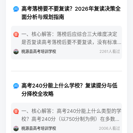
重点不同：适应期（9月-11月）：新鲜感与
报信息、缴费和现场确认。核心步骤包括：
落差感交织。很多学生刚进复读班时斗志昂
高考落榜要不要复读？2026年复读决策全
确认户籍或学籍所在地、准备有效身份证和
扬，但发现知识漏洞后容易沮丧。建议：每
面分析与规划指南
高中毕业证（或同等学力证明）、留意往届
天记录3件小成就，用日记疏导情绪。瓶颈期
生专属的报名点。2026年高考报名时间通常
（12月-次年2月）：成绩提升缓慢甚至倒退
一、核心解答：落榜后应综合三大维度决定
安排在2025年10月至11月（对应2026年高
是最大痛点。2025届多校数据显示，约65%
是否复读高考落榜后要不要复读，没有标准
考），部分省份会开放补报名窗口，但建议
的复读生在此阶段出现“高原反应”。此时应果
答案，但可以从提分潜力、政策适应性和心
桃源县高考培训学校
2261
人看过
尽量在首次报名期内完成。二、深度解析：
断调整学习策略，寻求老师一对一分析试
理与家庭支持三个关键维度进行自我评估。
2026年复读生报名高考的三大实操步骤以下
卷。冲刺期（3月-5月）：效率显著提高，但
如果落榜因重大失误（如涂卡错误、突发疾
以2026年高考（即2025年下半年报名）为基
焦虑会随高考临近加剧。可采用“番茄工作法
病）、离批次线差距在30分以内，且本人有
准，详细拆解流程：第一步：资格自查与材
+正念呼吸”，每天留出15分钟运动时间。考
强烈复读意愿与改进计划，建议考虑复读；
料准备复读生需确保没有高校学籍（已被录
高考240分能上什么学校？复读提分与低
前一个月：情绪易波动，部分学生出现生理
如果因长期基础薄弱、学习态度不端正或者
取未报到或已退学），并准备好本人二代身
分择校全攻略
性不适（失眠、胃痛）。建议模拟高考作
已复读过一次，则更推荐选择专科或职业教
份证、户口本、高中毕业证或同等学力证明
息，提前适应考场生物钟。三、客观对比：
育路径。2026年新高考在选科、志愿填报上
原件。如果在外省借读，需回到户籍所在地
一、核心解答：高考240分能上什么类型的学
积极感受与消极感受的双面性下表直观对比
仍有微调，复读生必须提前确认学籍、选科
报名，或提前确认是否符合流入地的高考报
校？高考240分（以750分制为例）在多数省
复读过程中典型感受的两面性，帮助读者客
匹配及所在省份的艺术/体育等特殊类型政策
名条件（如居住证、社保年限等）。第二
份处于专科批次低分段，仍可被部分民办专
观看待情绪波动：感受维度积极面（占比/数
桃源县高考培训学校
2006
人看过
变动。二、深度解析：2026年复读决策四步