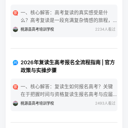
一、核心解答：高考复读的真实感受是什
么？高考复读是一段充满复杂情感的旅程，
真实的感受可以用“痛并成长着”来概括。根据
桃源县高考培训学校
2234
人看过
复读招生网对2025届复读生的调研，2026年
复读生的核心感受集中在三个方面：明确的
目标感带来的充实、成绩波动的焦虑，以及
心智成熟的收获。在湖南省某知名高复学校
2026年复读生高考报名全流程指南 | 官方
2025届学生中，73%的受访者表示复读最大
政策与实操步骤
的正面感受是“重新掌握选择权”，而59%的人
同时承认曾经历“间歇性的自我怀疑”。重要的
一、核心解答：复读生如何报名高考？关键
是，这些感受并非不可管理，通过科学的规
在于把握时间与资格复读生报名高考与应届
划和心态调整，复读完全可能成为人生中宝
生大体相同，但需注意学籍和户籍地的衔
桃源县高考培训学校
2493
人看过
贵的成长经历。二、深度解析：复读期间常
接。根据2026年各省教育考试院政策，复读
见心理阶段与应对方法复读生的心理变化通
生（社会考生）必须在规定时间内登录所在
常可分为四个阶段，每个阶段的感受和应对
省份的普通高考网上报名系统完成注册、填