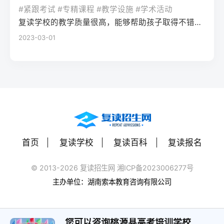
率更高。必须制定针对弱科的专项提升方案
或户籍在本省但在外省复读在流入地有连续
复读期间需调整心态，避免盲目攀比进度。
#紧跟考试 #专精课程 #教学设施 #学术活动
生孤独感评分比独自学习者低37%。Q2：复
（如每日1小时数学错题复盘）。第四步：评
学籍且符合随迁子女政策，或当地另有特别
建议每日设定小目标，增强信心。政策注
复读学校的教学质量很高，能够帮助孩子取得不错的成绩，同时学习氛围也很好，孩子能够在舒适的环境中学习。我会向其他家长推荐这所学校。
读一年能提高多少分？A：以2026年新高考
估家庭经济与心理支持复读一年费用（含学
规定材料要求身份证、户口本、高中毕业证
意：2026年各省（如湖南）复读生仍可正常
2023-03-01
背景来看，全国多数省份复读生平均提分在
费、住宿、资料）通常在1万至5万元不等。
还需提供父母居住证、稳定就业证明、社保
参加高考，学籍问题通常由复读学校统一处
40-70分之间。提分主要取决于基础（300-
家庭需能提供稳定支持；学生本人需具备抗
缴纳记录等（各省不同）报名地点户籍地县
理，应届生身份不受影响。三、客观对比：
400分段提分空间大）和执行力。注意：不要
压能力，能主动寻求心理咨询或师生沟通。
区招办指定的报名点学籍所在学校或当地县
240分直接读专科 vs 复读一年比较维度直接
轻信“保提100分”的承诺，科学规划才是关
可先参加复读学校的试读日或心理测评。
区招办优势流程简单，政策稳定避免回原籍
读专科复读一年时间成本0年额外时间多花1
键。Q3：如何克服复读中的焦虑？A：建议
三、客观对比：复读与不复读的利弊及复读
奔波，可沿用复读学校的辅导资源劣势复读
年时间经济成本学费约5000-15000元/年复
三种方法：①每日10分钟正念冥想（使用潮
类型选择选择方案优点缺点适合人群复读
生若在外省就读，需返回户籍地参加考试和
读费+生活费约2-5万元未来出路专科毕业可
汐App等工具）；②写“焦虑清单”并逐一理性
（公立/民办）有机会冲击更好本科，弥补遗
体检门槛高，需提前准备材料，且部分省份
专升本（2年），但第一学历受限制若提分
反驳；③每周与父母或信任的老师通话一
憾，提升后劲压力大，存在再次失利风险，
限制异地复读生报考本科批次四、常见问题
首页
复读学校
复读百科
复读报名
100分以上，可冲本科院校，第一学历优势明
次。研究表明，结构化倾诉能使焦虑水平降
经济成本高，浪费一年时间离目标线30分以
解答Q1：复读生报名高考时，原来的学籍号
显提分可能性无提升空间平均提分80-150
低52%。
内、非智力因素失误、有明确提升规划者不
还能用吗？A：复读生通常作为社会考生重新
© 2013-2026 复读招生网 湘ICP备2023006277号
分，勤奋者可达200分适合人群不愿复读、有
复读（读专科/就业）节省一年，提前进入社
注册新的报名号，原高中学籍号仅用于资格
主办单位：湖南索本教育咨询有限公司
明确职业规划者有决心、基础仍有漏洞、想
会或就业，部分专业就业前景好学历起点
审核（证明高中毕业）。报名系统会为每个
提升学历层次者四、常见问题解答问：240分
低，未来专升本或考研的路径更长，复习动
考生分配新的考籍号，不影响考试和录取。
复读一年能提高到本科线吗？答：有希望，
力易丧失基础薄弱、对学习反感、家庭经济
您可以咨询桃源县高考培训学校
Q2：2026年高考复读生可以报名哪些院校？