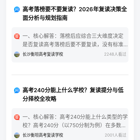
重点不同：适应期（9月-11月）：新鲜感与
报信息、缴费和现场确认。核心步骤包括：
落差感交织。很多学生刚进复读班时斗志昂
高考落榜要不要复读？2026年复读决策全
确认户籍或学籍所在地、准备有效身份证和
扬，但发现知识漏洞后容易沮丧。建议：每
面分析与规划指南
高中毕业证（或同等学力证明）、留意往届
天记录3件小成就，用日记疏导情绪。瓶颈期
生专属的报名点。2026年高考报名时间通常
（12月-次年2月）：成绩提升缓慢甚至倒退
一、核心解答：落榜后应综合三大维度决定
安排在2025年10月至11月（对应2026年高
是最大痛点。2025届多校数据显示，约65%
是否复读高考落榜后要不要复读，没有标准
考），部分省份会开放补报名窗口，但建议
的复读生在此阶段出现“高原反应”。此时应果
答案，但可以从提分潜力、政策适应性和心
长沙衡坦高考复读学校
2248
人看过
尽量在首次报名期内完成。二、深度解析：
断调整学习策略，寻求老师一对一分析试
理与家庭支持三个关键维度进行自我评估。
2026年复读生报名高考的三大实操步骤以下
卷。冲刺期（3月-5月）：效率显著提高，但
如果落榜因重大失误（如涂卡错误、突发疾
以2026年高考（即2025年下半年报名）为基
焦虑会随高考临近加剧。可采用“番茄工作法
病）、离批次线差距在30分以内，且本人有
准，详细拆解流程：第一步：资格自查与材
+正念呼吸”，每天留出15分钟运动时间。考
强烈复读意愿与改进计划，建议考虑复读；
料准备复读生需确保没有高校学籍（已被录
高考240分能上什么学校？复读提分与低
前一个月：情绪易波动，部分学生出现生理
如果因长期基础薄弱、学习态度不端正或者
取未报到或已退学），并准备好本人二代身
分择校全攻略
性不适（失眠、胃痛）。建议模拟高考作
已复读过一次，则更推荐选择专科或职业教
份证、户口本、高中毕业证或同等学力证明
息，提前适应考场生物钟。三、客观对比：
育路径。2026年新高考在选科、志愿填报上
原件。如果在外省借读，需回到户籍所在地
一、核心解答：高考240分能上什么类型的学
积极感受与消极感受的双面性下表直观对比
仍有微调，复读生必须提前确认学籍、选科
报名，或提前确认是否符合流入地的高考报
校？高考240分（以750分制为例）在多数省
复读过程中典型感受的两面性，帮助读者客
匹配及所在省份的艺术/体育等特殊类型政策
名条件（如居住证、社保年限等）。第二
份处于专科批次低分段，仍可被部分民办专
观看待情绪波动：感受维度积极面（占比/数
长沙衡坦高考复读学校
2001
人看过
变动。二、深度解析：2026年复读决策四步