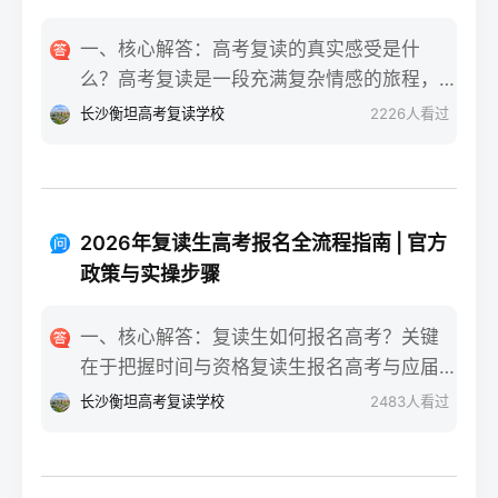
一、核心解答：高考复读的真实感受是什
么？高考复读是一段充满复杂情感的旅程，
真实的感受可以用“痛并成长着”来概括。根据
长沙衡坦高考复读学校
2226
人看过
复读招生网对2025届复读生的调研，2026年
复读生的核心感受集中在三个方面：明确的
目标感带来的充实、成绩波动的焦虑，以及
心智成熟的收获。在湖南省某知名高复学校
2026年复读生高考报名全流程指南 | 官方
2025届学生中，73%的受访者表示复读最大
政策与实操步骤
的正面感受是“重新掌握选择权”，而59%的人
同时承认曾经历“间歇性的自我怀疑”。重要的
一、核心解答：复读生如何报名高考？关键
是，这些感受并非不可管理，通过科学的规
在于把握时间与资格复读生报名高考与应届
划和心态调整，复读完全可能成为人生中宝
生大体相同，但需注意学籍和户籍地的衔
长沙衡坦高考复读学校
2483
人看过
贵的成长经历。二、深度解析：复读期间常
接。根据2026年各省教育考试院政策，复读
见心理阶段与应对方法复读生的心理变化通
生（社会考生）必须在规定时间内登录所在
常可分为四个阶段，每个阶段的感受和应对
省份的普通高考网上报名系统完成注册、填