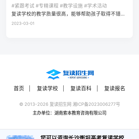
率更高。必须制定针对弱科的专项提升方案
或户籍在本省但在外省复读在流入地有连续
复读期间需调整心态，避免盲目攀比进度。
#紧跟考试 #专精课程 #教学设施 #学术活动
生孤独感评分比独自学习者低37%。Q2：复
（如每日1小时数学错题复盘）。第四步：评
学籍且符合随迁子女政策，或当地另有特别
建议每日设定小目标，增强信心。政策注
复读学校的教学质量很高，能够帮助孩子取得不错的成绩，同时学习氛围也很好，孩子能够在舒适的环境中学习。我会向其他家长推荐这所学校。
读一年能提高多少分？A：以2026年新高考
估家庭经济与心理支持复读一年费用（含学
规定材料要求身份证、户口本、高中毕业证
意：2026年各省（如湖南）复读生仍可正常
2023-03-01
背景来看，全国多数省份复读生平均提分在
费、住宿、资料）通常在1万至5万元不等。
还需提供父母居住证、稳定就业证明、社保
参加高考，学籍问题通常由复读学校统一处
40-70分之间。提分主要取决于基础（300-
家庭需能提供稳定支持；学生本人需具备抗
缴纳记录等（各省不同）报名地点户籍地县
理，应届生身份不受影响。三、客观对比：
400分段提分空间大）和执行力。注意：不要
压能力，能主动寻求心理咨询或师生沟通。
区招办指定的报名点学籍所在学校或当地县
240分直接读专科 vs 复读一年比较维度直接
轻信“保提100分”的承诺，科学规划才是关
可先参加复读学校的试读日或心理测评。
区招办优势流程简单，政策稳定避免回原籍
读专科复读一年时间成本0年额外时间多花1
键。Q3：如何克服复读中的焦虑？A：建议
三、客观对比：复读与不复读的利弊及复读
奔波，可沿用复读学校的辅导资源劣势复读
年时间经济成本学费约5000-15000元/年复
三种方法：①每日10分钟正念冥想（使用潮
类型选择选择方案优点缺点适合人群复读
生若在外省就读，需返回户籍地参加考试和
读费+生活费约2-5万元未来出路专科毕业可
汐App等工具）；②写“焦虑清单”并逐一理性
（公立/民办）有机会冲击更好本科，弥补遗
体检门槛高，需提前准备材料，且部分省份
专升本（2年），但第一学历受限制若提分
反驳；③每周与父母或信任的老师通话一
憾，提升后劲压力大，存在再次失利风险，
限制异地复读生报考本科批次四、常见问题
首页
复读学校
复读百科
复读报名
100分以上，可冲本科院校，第一学历优势明
次。研究表明，结构化倾诉能使焦虑水平降
经济成本高，浪费一年时间离目标线30分以
解答Q1：复读生报名高考时，原来的学籍号
显提分可能性无提升空间平均提分80-150
低52%。
内、非智力因素失误、有明确提升规划者不
还能用吗？A：复读生通常作为社会考生重新
© 2013-2026 复读招生网 湘ICP备2023006277号
分，勤奋者可达200分适合人群不愿复读、有
复读（读专科/就业）节省一年，提前进入社
注册新的报名号，原高中学籍号仅用于资格
主办单位：湖南索本教育咨询有限公司
明确职业规划者有决心、基础仍有漏洞、想
会或就业，部分专业就业前景好学历起点
审核（证明高中毕业）。报名系统会为每个
提升学历层次者四、常见问题解答问：240分
低，未来专升本或考研的路径更长，复习动
考生分配新的考籍号，不影响考试和录取。
复读一年能提高到本科线吗？答：有希望，
力易丧失基础薄弱、对学习反感、家庭经济
您可以咨询长沙衡坦高考复读学校
Q2：2026年高考复读生可以报名哪些院校？