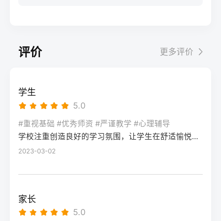
步：网上报名（一般10-11月）登录本省教育
科院校、高职院校及少数公办专科的冷门专
据）消极面（占比/数据）平衡策略目标感
实操法第一步：量化分析高考成绩与提分空
考试院官网，进入“普通高考网上报名”入口。
业录取。但重点注意：2026年新高考改革
2026届调查中81%的学生“比应届更自律”15%
间对照2026年本省一分一段表，明确当前位
选择“往届生”或“社会考生”类别，填写个人信
下，部分省份实行“专业+院校”平行志愿，低
的人“因过度紧张导致效率下降”将大目标分解
次。客观分析各科失分原因：若主要失分在
息（包括曾经的学籍号、高中毕业信息）。
分段考生应优先选择招生计划充足、往年投
为每日小任务，降低完美期待社交孤独同龄
可提升的模块（如数学中档题、英语单词积
评价
更多评价
特别注意选择科类（物理组/历史组或文/理
档线在240分左右的院校，同时关注校企合作
人共同奋斗形成“战友”情谊约40%学生偶尔回
累），提分潜力较大；若已接近自身天花板
科），以及是否报考艺术、体育类。提交后
或定向培养项目。由于分数较低，选择面
避参加同学聚会建立3-5人的学习小组，每周
（如语文长期110分以下），则提分空间有
在线支付报名费，并记录报名号。第三步：
窄，强烈建议考生结合自身情况评估是否通
一次团队活动提分效果湖南省复读学校2025
限。第二步：评估新高考政策是否友好截止
学生
现场确认与资格审查按指定时间前往报名点
过复读争取更高分数。二、深度解析：240分
届平均提分48分10%的学生提分不明显（主
2026年，多数省份已实施新高考3+1+2或
5.0
（通常为县区招办或指定的高中），携带原
考生复读的潜力与规划240分通常意味着基础
要因基础薄弱或方法错误）每月进行一次学
3+3模式。复读生需确认原选科组合是否保
始材料进行人像采集、指纹录入和证件核
薄弱，但复读提分空间较大（平均提升80-
#重视基础 #优秀师资 #严谨教学 #心理辅导
情诊断，及时调整复习方向心理韧性复读后
留，部分省份可能调整选考科目题型或赋分
验。重点审查学籍状态：已录取但未报到的
学校注重创造良好的学习氛围，让学生在舒适愉悦的环境中学习。这种氛围可以让学生更加投入学习，提高学习效率，同时也有利于培养学生的自律能力。
150分常见）。以下为具体步骤：选择复读学
抗压能力提升的占86%少数学生出现轻度焦
规则。建议访问各省教育考试院官网查阅
学生需提供高校退学证明；已报到但退学的
校：优先选择针对性教学的低分复读班，如
2023-03-02
虑（需学校心理咨询介入）培养运动或艺术
2027届高考改革文件（因本地政策框架通常
需提供学校出具的学籍注销证明。确认无误
长沙部分高复学校设有“低分突破班”，2025
爱好作为情绪出口四、常见问题解答Q1：复
提前一年公布），或参考2026届的稳定政
后签字确认，报名流程完成。三、客观对
届平均提分达120分。制定补弱计划：利用新
读会不会很孤独？A：短期内会因为脱离原同
策。第三步：制定一年提分计划并试运行从
比：原籍报名与异地报名的条件与流程差异
高考选科优势，放弃高难度知识点，主攻基
学圈而产生孤独感，但复读班本身就是新集
落榜后一个月内启动预复习，若2周内能坚持
家长
对比维度原籍（户籍地）报名异地（学籍
础题（如数学前90分、语文作文规范、英语
体。建议主动竞选班干部或加入学习互助
每天6小时高效学习，适应作息，则复读成功
5.0
地）报名适用人群户籍与高中毕业地一致，
词汇突击）。心理建设：低分考生易自卑，
组。数据显示，2025届参与小组学习的复读