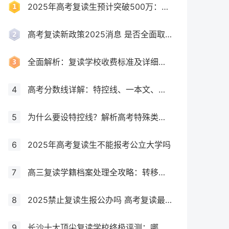
2025年高考复读生预计突破500万：一场教育内卷的深层博弈
高考复读新政策2025消息 是否全面取消复读生
全面解析：复读学校收费标准及详细费用清单
4
高考分数线详解：特控线、一本文、重本线的区别及其意义
5
为什么要设特控线？解析高考特殊类型招生控制线的意义
6
2025年高考复读生不能报考公立大学吗
7
高三复读学籍档案处理全攻略：转移、保管及复读后的学籍状态详解！
8
2025禁止复读生报公办吗 高考复读最新政策要求
9
长沙十大顶尖复读学校终极评测：哪所最适合你？