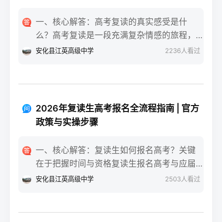
一、核心解答：高考复读的真实感受是什
么？高考复读是一段充满复杂情感的旅程，
真实的感受可以用“痛并成长着”来概括。根据
安化县江英高级中学
2236
人看过
复读招生网对2025届复读生的调研，2026年
复读生的核心感受集中在三个方面：明确的
目标感带来的充实、成绩波动的焦虑，以及
心智成熟的收获。在湖南省某知名高复学校
2026年复读生高考报名全流程指南 | 官方
2025届学生中，73%的受访者表示复读最大
政策与实操步骤
的正面感受是“重新掌握选择权”，而59%的人
同时承认曾经历“间歇性的自我怀疑”。重要的
一、核心解答：复读生如何报名高考？关键
是，这些感受并非不可管理，通过科学的规
在于把握时间与资格复读生报名高考与应届
划和心态调整，复读完全可能成为人生中宝
生大体相同，但需注意学籍和户籍地的衔
安化县江英高级中学
2503
人看过
贵的成长经历。二、深度解析：复读期间常
接。根据2026年各省教育考试院政策，复读
见心理阶段与应对方法复读生的心理变化通
生（社会考生）必须在规定时间内登录所在
常可分为四个阶段，每个阶段的感受和应对
省份的普通高考网上报名系统完成注册、填