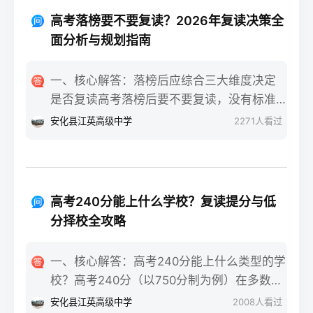
重点不同：适应期（9月-11月）：新鲜感与
报信息、缴费和现场确认。核心步骤包括：
落差感交织。很多学生刚进复读班时斗志昂
高考落榜要不要复读？2026年复读决策全
确认户籍或学籍所在地、准备有效身份证和
扬，但发现知识漏洞后容易沮丧。建议：每
面分析与规划指南
高中毕业证（或同等学力证明）、留意往届
天记录3件小成就，用日记疏导情绪。瓶颈期
生专属的报名点。2026年高考报名时间通常
（12月-次年2月）：成绩提升缓慢甚至倒退
一、核心解答：落榜后应综合三大维度决定
安排在2025年10月至11月（对应2026年高
是最大痛点。2025届多校数据显示，约65%
是否复读高考落榜后要不要复读，没有标准
考），部分省份会开放补报名窗口，但建议
的复读生在此阶段出现“高原反应”。此时应果
答案，但可以从提分潜力、政策适应性和心
安化县江英高级中学
2271
人看过
尽量在首次报名期内完成。二、深度解析：
断调整学习策略，寻求老师一对一分析试
理与家庭支持三个关键维度进行自我评估。
2026年复读生报名高考的三大实操步骤以下
卷。冲刺期（3月-5月）：效率显著提高，但
如果落榜因重大失误（如涂卡错误、突发疾
以2026年高考（即2025年下半年报名）为基
焦虑会随高考临近加剧。可采用“番茄工作法
病）、离批次线差距在30分以内，且本人有
准，详细拆解流程：第一步：资格自查与材
+正念呼吸”，每天留出15分钟运动时间。考
强烈复读意愿与改进计划，建议考虑复读；
料准备复读生需确保没有高校学籍（已被录
高考240分能上什么学校？复读提分与低
前一个月：情绪易波动，部分学生出现生理
如果因长期基础薄弱、学习态度不端正或者
取未报到或已退学），并准备好本人二代身
分择校全攻略
性不适（失眠、胃痛）。建议模拟高考作
已复读过一次，则更推荐选择专科或职业教
份证、户口本、高中毕业证或同等学力证明
息，提前适应考场生物钟。三、客观对比：
育路径。2026年新高考在选科、志愿填报上
原件。如果在外省借读，需回到户籍所在地
一、核心解答：高考240分能上什么类型的学
积极感受与消极感受的双面性下表直观对比
仍有微调，复读生必须提前确认学籍、选科
报名，或提前确认是否符合流入地的高考报
校？高考240分（以750分制为例）在多数省
复读过程中典型感受的两面性，帮助读者客
匹配及所在省份的艺术/体育等特殊类型政策
名条件（如居住证、社保年限等）。第二
份处于专科批次低分段，仍可被部分民办专
观看待情绪波动：感受维度积极面（占比/数
安化县江英高级中学
2008
人看过
变动。二、深度解析：2026年复读决策四步