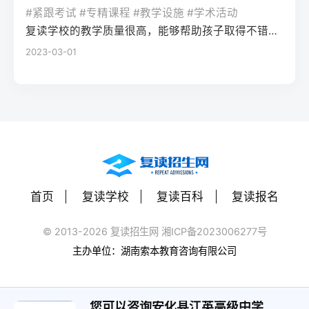
率更高。必须制定针对弱科的专项提升方案
或户籍在本省但在外省复读在流入地有连续
复读期间需调整心态，避免盲目攀比进度。
#紧跟考试 #专精课程 #教学设施 #学术活动
生孤独感评分比独自学习者低37%。Q2：复
（如每日1小时数学错题复盘）。第四步：评
学籍且符合随迁子女政策，或当地另有特别
建议每日设定小目标，增强信心。政策注
复读学校的教学质量很高，能够帮助孩子取得不错的成绩，同时学习氛围也很好，孩子能够在舒适的环境中学习。我会向其他家长推荐这所学校。
读一年能提高多少分？A：以2026年新高考
估家庭经济与心理支持复读一年费用（含学
规定材料要求身份证、户口本、高中毕业证
意：2026年各省（如湖南）复读生仍可正常
2023-03-01
背景来看，全国多数省份复读生平均提分在
费、住宿、资料）通常在1万至5万元不等。
还需提供父母居住证、稳定就业证明、社保
参加高考，学籍问题通常由复读学校统一处
40-70分之间。提分主要取决于基础（300-
家庭需能提供稳定支持；学生本人需具备抗
缴纳记录等（各省不同）报名地点户籍地县
理，应届生身份不受影响。三、客观对比：
400分段提分空间大）和执行力。注意：不要
压能力，能主动寻求心理咨询或师生沟通。
区招办指定的报名点学籍所在学校或当地县
240分直接读专科 vs 复读一年比较维度直接
轻信“保提100分”的承诺，科学规划才是关
可先参加复读学校的试读日或心理测评。
区招办优势流程简单，政策稳定避免回原籍
读专科复读一年时间成本0年额外时间多花1
键。Q3：如何克服复读中的焦虑？A：建议
三、客观对比：复读与不复读的利弊及复读
奔波，可沿用复读学校的辅导资源劣势复读
年时间经济成本学费约5000-15000元/年复
三种方法：①每日10分钟正念冥想（使用潮
类型选择选择方案优点缺点适合人群复读
生若在外省就读，需返回户籍地参加考试和
读费+生活费约2-5万元未来出路专科毕业可
汐App等工具）；②写“焦虑清单”并逐一理性
（公立/民办）有机会冲击更好本科，弥补遗
体检门槛高，需提前准备材料，且部分省份
专升本（2年），但第一学历受限制若提分
反驳；③每周与父母或信任的老师通话一
憾，提升后劲压力大，存在再次失利风险，
限制异地复读生报考本科批次四、常见问题
首页
复读学校
复读百科
复读报名
100分以上，可冲本科院校，第一学历优势明
次。研究表明，结构化倾诉能使焦虑水平降
经济成本高，浪费一年时间离目标线30分以
解答Q1：复读生报名高考时，原来的学籍号
显提分可能性无提升空间平均提分80-150
低52%。
内、非智力因素失误、有明确提升规划者不
还能用吗？A：复读生通常作为社会考生重新
© 2013-2026 复读招生网 湘ICP备2023006277号
分，勤奋者可达200分适合人群不愿复读、有
复读（读专科/就业）节省一年，提前进入社
注册新的报名号，原高中学籍号仅用于资格
主办单位：湖南索本教育咨询有限公司
明确职业规划者有决心、基础仍有漏洞、想
会或就业，部分专业就业前景好学历起点
审核（证明高中毕业）。报名系统会为每个
提升学历层次者四、常见问题解答问：240分
低，未来专升本或考研的路径更长，复习动
考生分配新的考籍号，不影响考试和录取。
复读一年能提高到本科线吗？答：有希望，
力易丧失基础薄弱、对学习反感、家庭经济
您可以咨询安化县江英高级中学
Q2：2026年高考复读生可以报名哪些院校？