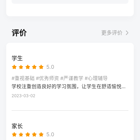
步：网上报名（一般10-11月）登录本省教育
科院校、高职院校及少数公办专科的冷门专
据）消极面（占比/数据）平衡策略目标感
实操法第一步：量化分析高考成绩与提分空
考试院官网，进入“普通高考网上报名”入口。
业录取。但重点注意：2026年新高考改革
2026届调查中81%的学生“比应届更自律”15%
间对照2026年本省一分一段表，明确当前位
选择“往届生”或“社会考生”类别，填写个人信
下，部分省份实行“专业+院校”平行志愿，低
的人“因过度紧张导致效率下降”将大目标分解
次。客观分析各科失分原因：若主要失分在
息（包括曾经的学籍号、高中毕业信息）。
分段考生应优先选择招生计划充足、往年投
为每日小任务，降低完美期待社交孤独同龄
可提升的模块（如数学中档题、英语单词积
评价
更多评价
特别注意选择科类（物理组/历史组或文/理
档线在240分左右的院校，同时关注校企合作
人共同奋斗形成“战友”情谊约40%学生偶尔回
累），提分潜力较大；若已接近自身天花板
科），以及是否报考艺术、体育类。提交后
或定向培养项目。由于分数较低，选择面
避参加同学聚会建立3-5人的学习小组，每周
（如语文长期110分以下），则提分空间有
在线支付报名费，并记录报名号。第三步：
窄，强烈建议考生结合自身情况评估是否通
一次团队活动提分效果湖南省复读学校2025
限。第二步：评估新高考政策是否友好截止
学生
现场确认与资格审查按指定时间前往报名点
过复读争取更高分数。二、深度解析：240分
届平均提分48分10%的学生提分不明显（主
2026年，多数省份已实施新高考3+1+2或
5.0
（通常为县区招办或指定的高中），携带原
考生复读的潜力与规划240分通常意味着基础
要因基础薄弱或方法错误）每月进行一次学
3+3模式。复读生需确认原选科组合是否保
始材料进行人像采集、指纹录入和证件核
薄弱，但复读提分空间较大（平均提升80-
#重视基础 #优秀师资 #严谨教学 #心理辅导
情诊断，及时调整复习方向心理韧性复读后
留，部分省份可能调整选考科目题型或赋分
验。重点审查学籍状态：已录取但未报到的
学校注重创造良好的学习氛围，让学生在舒适愉悦的环境中学习。这种氛围可以让学生更加投入学习，提高学习效率，同时也有利于培养学生的自律能力。
150分常见）。以下为具体步骤：选择复读学
抗压能力提升的占86%少数学生出现轻度焦
规则。建议访问各省教育考试院官网查阅
学生需提供高校退学证明；已报到但退学的
校：优先选择针对性教学的低分复读班，如
2023-03-02
虑（需学校心理咨询介入）培养运动或艺术
2027届高考改革文件（因本地政策框架通常
需提供学校出具的学籍注销证明。确认无误
长沙部分高复学校设有“低分突破班”，2025
爱好作为情绪出口四、常见问题解答Q1：复
提前一年公布），或参考2026届的稳定政
后签字确认，报名流程完成。三、客观对
届平均提分达120分。制定补弱计划：利用新
读会不会很孤独？A：短期内会因为脱离原同
策。第三步：制定一年提分计划并试运行从
比：原籍报名与异地报名的条件与流程差异
高考选科优势，放弃高难度知识点，主攻基
学圈而产生孤独感，但复读班本身就是新集
落榜后一个月内启动预复习，若2周内能坚持
家长
对比维度原籍（户籍地）报名异地（学籍
础题（如数学前90分、语文作文规范、英语
体。建议主动竞选班干部或加入学习互助
每天6小时高效学习，适应作息，则复读成功
5.0
地）报名适用人群户籍与高中毕业地一致，
词汇突击）。心理建设：低分考生易自卑，
组。数据显示，2025届参与小组学习的复读