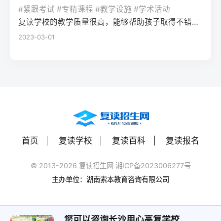
率更高。必须制定针对弱科的专项提升方案
或户籍在本省但在外省复读在流入地有连续
复读期间需调整心态，避免盲目攀比进度。
#紧跟考试 #专精课程 #教学设施 #学术活动
生孤独感评分比独自学习者低37%。Q2：复
（如每日1小时数学错题复盘）。第四步：评
学籍且符合随迁子女政策，或当地另有特别
建议每日设定小目标，增强信心。政策注
复读学校的教学质量很高，能够帮助孩子取得不错的成绩，同时学习氛围也很好，孩子能够在舒适的环境中学习。我会向其他家长推荐这所学校。
读一年能提高多少分？A：以2026年新高考
估家庭经济与心理支持复读一年费用（含学
规定材料要求身份证、户口本、高中毕业证
意：2026年各省（如湖南）复读生仍可正常
2023-03-01
背景来看，全国多数省份复读生平均提分在
费、住宿、资料）通常在1万至5万元不等。
还需提供父母居住证、稳定就业证明、社保
参加高考，学籍问题通常由复读学校统一处
40-70分之间。提分主要取决于基础（300-
家庭需能提供稳定支持；学生本人需具备抗
缴纳记录等（各省不同）报名地点户籍地县
理，应届生身份不受影响。三、客观对比：
400分段提分空间大）和执行力。注意：不要
压能力，能主动寻求心理咨询或师生沟通。
区招办指定的报名点学籍所在学校或当地县
240分直接读专科 vs 复读一年比较维度直接
轻信“保提100分”的承诺，科学规划才是关
可先参加复读学校的试读日或心理测评。
区招办优势流程简单，政策稳定避免回原籍
读专科复读一年时间成本0年额外时间多花1
键。Q3：如何克服复读中的焦虑？A：建议
三、客观对比：复读与不复读的利弊及复读
奔波，可沿用复读学校的辅导资源劣势复读
年时间经济成本学费约5000-15000元/年复
三种方法：①每日10分钟正念冥想（使用潮
类型选择选择方案优点缺点适合人群复读
生若在外省就读，需返回户籍地参加考试和
读费+生活费约2-5万元未来出路专科毕业可
汐App等工具）；②写“焦虑清单”并逐一理性
（公立/民办）有机会冲击更好本科，弥补遗
体检门槛高，需提前准备材料，且部分省份
专升本（2年），但第一学历受限制若提分
反驳；③每周与父母或信任的老师通话一
憾，提升后劲压力大，存在再次失利风险，
限制异地复读生报考本科批次四、常见问题
首页
复读学校
复读百科
复读报名
100分以上，可冲本科院校，第一学历优势明
次。研究表明，结构化倾诉能使焦虑水平降
经济成本高，浪费一年时间离目标线30分以
解答Q1：复读生报名高考时，原来的学籍号
显提分可能性无提升空间平均提分80-150
低52%。
内、非智力因素失误、有明确提升规划者不
还能用吗？A：复读生通常作为社会考生重新
© 2013-2026 复读招生网 湘ICP备2023006277号
分，勤奋者可达200分适合人群不愿复读、有
复读（读专科/就业）节省一年，提前进入社
注册新的报名号，原高中学籍号仅用于资格
主办单位：湖南索本教育咨询有限公司
明确职业规划者有决心、基础仍有漏洞、想
会或就业，部分专业就业前景好学历起点
审核（证明高中毕业）。报名系统会为每个
提升学历层次者四、常见问题解答问：240分
低，未来专升本或考研的路径更长，复习动
考生分配新的考籍号，不影响考试和录取。
复读一年能提高到本科线吗？答：有希望，
力易丧失基础薄弱、对学习反感、家庭经济
您可以咨询长沙用心高复学校
Q2：2026年高考复读生可以报名哪些院校？