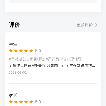
步：网上报名（一般10-11月）登录本省教育
科院校、高职院校及少数公办专科的冷门专
据）消极面（占比/数据）平衡策略目标感
实操法第一步：量化分析高考成绩与提分空
考试院官网，进入“普通高考网上报名”入口。
业录取。但重点注意：2026年新高考改革
2026届调查中81%的学生“比应届更自律”15%
间对照2026年本省一分一段表，明确当前位
选择“往届生”或“社会考生”类别，填写个人信
下，部分省份实行“专业+院校”平行志愿，低
的人“因过度紧张导致效率下降”将大目标分解
次。客观分析各科失分原因：若主要失分在
息（包括曾经的学籍号、高中毕业信息）。
分段考生应优先选择招生计划充足、往年投
为每日小任务，降低完美期待社交孤独同龄
可提升的模块（如数学中档题、英语单词积
评价
更多评价
特别注意选择科类（物理组/历史组或文/理
档线在240分左右的院校，同时关注校企合作
人共同奋斗形成“战友”情谊约40%学生偶尔回
累），提分潜力较大；若已接近自身天花板
科），以及是否报考艺术、体育类。提交后
或定向培养项目。由于分数较低，选择面
避参加同学聚会建立3-5人的学习小组，每周
（如语文长期110分以下），则提分空间有
在线支付报名费，并记录报名号。第三步：
窄，强烈建议考生结合自身情况评估是否通
一次团队活动提分效果湖南省复读学校2025
限。第二步：评估新高考政策是否友好截止
学生
现场确认与资格审查按指定时间前往报名点
过复读争取更高分数。二、深度解析：240分
届平均提分48分10%的学生提分不明显（主
2026年，多数省份已实施新高考3+1+2或
5.0
（通常为县区招办或指定的高中），携带原
考生复读的潜力与规划240分通常意味着基础
要因基础薄弱或方法错误）每月进行一次学
3+3模式。复读生需确认原选科组合是否保
始材料进行人像采集、指纹录入和证件核
薄弱，但复读提分空间较大（平均提升80-
#重视基础 #优秀师资 #严谨教学 #心理辅导
情诊断，及时调整复习方向心理韧性复读后
留，部分省份可能调整选考科目题型或赋分
验。重点审查学籍状态：已录取但未报到的
学校注重创造良好的学习氛围，让学生在舒适愉悦的环境中学习。这种氛围可以让学生更加投入学习，提高学习效率，同时也有利于培养学生的自律能力。
150分常见）。以下为具体步骤：选择复读学
抗压能力提升的占86%少数学生出现轻度焦
规则。建议访问各省教育考试院官网查阅
学生需提供高校退学证明；已报到但退学的
校：优先选择针对性教学的低分复读班，如
2023-03-02
虑（需学校心理咨询介入）培养运动或艺术
2027届高考改革文件（因本地政策框架通常
需提供学校出具的学籍注销证明。确认无误
长沙部分高复学校设有“低分突破班”，2025
爱好作为情绪出口四、常见问题解答Q1：复
提前一年公布），或参考2026届的稳定政
后签字确认，报名流程完成。三、客观对
届平均提分达120分。制定补弱计划：利用新
读会不会很孤独？A：短期内会因为脱离原同
策。第三步：制定一年提分计划并试运行从
比：原籍报名与异地报名的条件与流程差异
高考选科优势，放弃高难度知识点，主攻基
学圈而产生孤独感，但复读班本身就是新集
落榜后一个月内启动预复习，若2周内能坚持
家长
对比维度原籍（户籍地）报名异地（学籍
础题（如数学前90分、语文作文规范、英语
体。建议主动竞选班干部或加入学习互助
每天6小时高效学习，适应作息，则复读成功
5.0
地）报名适用人群户籍与高中毕业地一致，
词汇突击）。心理建设：低分考生易自卑，
组。数据显示，2025届参与小组学习的复读