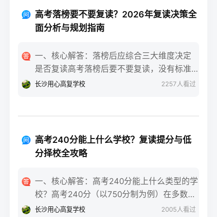
重点不同：适应期（9月-11月）：新鲜感与
报信息、缴费和现场确认。核心步骤包括：
落差感交织。很多学生刚进复读班时斗志昂
高考落榜要不要复读？2026年复读决策全
确认户籍或学籍所在地、准备有效身份证和
扬，但发现知识漏洞后容易沮丧。建议：每
面分析与规划指南
高中毕业证（或同等学力证明）、留意往届
天记录3件小成就，用日记疏导情绪。瓶颈期
生专属的报名点。2026年高考报名时间通常
（12月-次年2月）：成绩提升缓慢甚至倒退
一、核心解答：落榜后应综合三大维度决定
安排在2025年10月至11月（对应2026年高
是最大痛点。2025届多校数据显示，约65%
是否复读高考落榜后要不要复读，没有标准
考），部分省份会开放补报名窗口，但建议
的复读生在此阶段出现“高原反应”。此时应果
答案，但可以从提分潜力、政策适应性和心
长沙用心高复学校
2257
人看过
尽量在首次报名期内完成。二、深度解析：
断调整学习策略，寻求老师一对一分析试
理与家庭支持三个关键维度进行自我评估。
2026年复读生报名高考的三大实操步骤以下
卷。冲刺期（3月-5月）：效率显著提高，但
如果落榜因重大失误（如涂卡错误、突发疾
以2026年高考（即2025年下半年报名）为基
焦虑会随高考临近加剧。可采用“番茄工作法
病）、离批次线差距在30分以内，且本人有
准，详细拆解流程：第一步：资格自查与材
+正念呼吸”，每天留出15分钟运动时间。考
强烈复读意愿与改进计划，建议考虑复读；
料准备复读生需确保没有高校学籍（已被录
高考240分能上什么学校？复读提分与低
前一个月：情绪易波动，部分学生出现生理
如果因长期基础薄弱、学习态度不端正或者
取未报到或已退学），并准备好本人二代身
分择校全攻略
性不适（失眠、胃痛）。建议模拟高考作
已复读过一次，则更推荐选择专科或职业教
份证、户口本、高中毕业证或同等学力证明
息，提前适应考场生物钟。三、客观对比：
育路径。2026年新高考在选科、志愿填报上
原件。如果在外省借读，需回到户籍所在地
一、核心解答：高考240分能上什么类型的学
积极感受与消极感受的双面性下表直观对比
仍有微调，复读生必须提前确认学籍、选科
报名，或提前确认是否符合流入地的高考报
校？高考240分（以750分制为例）在多数省
复读过程中典型感受的两面性，帮助读者客
匹配及所在省份的艺术/体育等特殊类型政策
名条件（如居住证、社保年限等）。第二
份处于专科批次低分段，仍可被部分民办专
观看待情绪波动：感受维度积极面（占比/数
长沙用心高复学校
2005
人看过
变动。二、深度解析：2026年复读决策四步