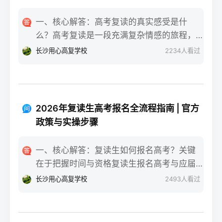
一、核心解答：高考复读的真实感受是什
么？高考复读是一段充满复杂情感的旅程，
真实的感受可以用“痛并成长着”来概括。根据
长沙用心高复学校
2234
人看过
复读招生网对2025届复读生的调研，2026年
复读生的核心感受集中在三个方面：明确的
目标感带来的充实、成绩波动的焦虑，以及
心智成熟的收获。在湖南省某知名高复学校
2026年复读生高考报名全流程指南 | 官方
2025届学生中，73%的受访者表示复读最大
政策与实操步骤
的正面感受是“重新掌握选择权”，而59%的人
同时承认曾经历“间歇性的自我怀疑”。重要的
一、核心解答：复读生如何报名高考？关键
是，这些感受并非不可管理，通过科学的规
在于把握时间与资格复读生报名高考与应届
划和心态调整，复读完全可能成为人生中宝
生大体相同，但需注意学籍和户籍地的衔
长沙用心高复学校
2493
人看过
贵的成长经历。二、深度解析：复读期间常
接。根据2026年各省教育考试院政策，复读
见心理阶段与应对方法复读生的心理变化通
生（社会考生）必须在规定时间内登录所在
常可分为四个阶段，每个阶段的感受和应对
省份的普通高考网上报名系统完成注册、填