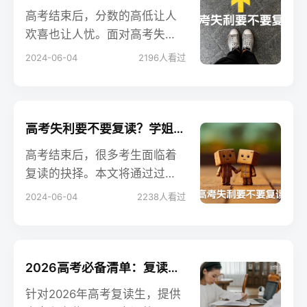
具体措施和目标，确保2024年
高考结束后，分数的高低让人
高考顺利进行。
欢喜也让人忧。面对高考失
利，是选择复读还是另寻他
2024-06-04
2196
人看过
路，成为许多考生和家长关心
的问题。本文将通过几个问题
帮助你判断是否适合复读，并
分析复读的利弊和注意事项，
高考失利要不要复读？学姐教你八个实用技巧！
最终给出具体建议，帮助你做
高考结束后，很多考生面临着
出明智的选择。
复读的抉择。本文将通过过来
人的经验，为大家提供八条实
2024-06-04
2238
人看过
用建议，帮助你在复读之路上
取得成功。这些建议涵盖了心
态调整、基础知识巩固、自律
等方面，助你在下一次高考中
2026高考必备清单：复读生冲刺阶段必知全方位指南
实现理想。
针对2026年高考复读生，提供