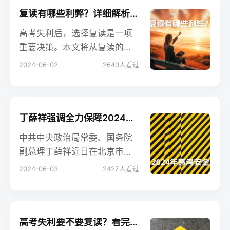
向光辉的未来。
复读有哪些利弊？详细解析助你做出最佳选择
高考失利后，选择复读是一项
重要决策。本文将从复读的利
弊两方面进行详细分析，帮助
2024-06-02
2640
人看过
考生全面了解复读的各个方
面，做出明智选择。
丁薛祥强调全力保障2024年高考安全，确保考生实现梦想
中共中央政治局常委、国务院
副总理丁薛祥近日在北京市检
查2024年高考准备工作，强调
2024-06-03
2427
人看过
要切实做好高考组织保障，确
保考试公平公正和考生安全。
本文详细介绍了检查内容及丁
薛祥对高考工作的指示，提出
高考失利要不要复读？看完你就明白了！