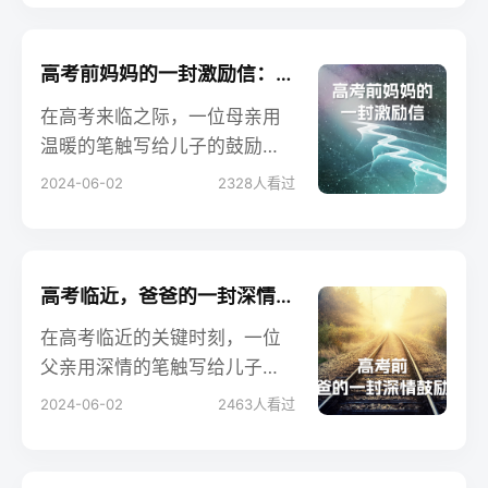
慎选营养补品、控制能量摄
入、节制零食甜食以及避免生
冷与刺激性食物。这些建议将
高考前妈妈的一封激励信：给儿子最温暖的支持与力量
帮助考生在备考期间保持最佳
在高考来临之际，一位母亲用
状态，轻松迎接高考。
温暖的笔触写给儿子的鼓励
信，为他送上满满的支持与力
2024-06-02
2328
人看过
量。信中不仅表达了母亲的关
爱和期待，还提供了应对考试
的心理建议，激励孩子以最好
的状态迎接高考。
高考临近，爸爸的一封深情鼓励信：助你迎接光辉未来
在高考临近的关键时刻，一位
父亲用深情的笔触写给儿子的
鼓励信，表达了对儿子的无限
2024-06-02
2463
人看过
关爱和期望。这封信不仅提供
了精神支持，还激励儿子以坚
定的信心和勇气迎接高考，迈