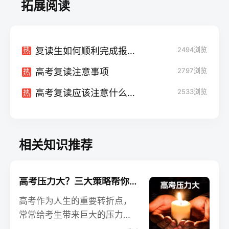
拓展阅读
复读生如何顺利完成报名？
2494
浏览
热
高考复读注意事项
2797
浏览
热
高考复读应该注意什么？重振雄风，再战高考！
2533
浏览
热
相关知识推荐
高考压力大？三大策略帮你轻松应对
高考作为人生的重要转折点，
常常给考生带来巨大的压力。
为了帮助考生们在备考期间保