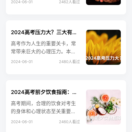
2024-06-01
2462
人看过
持良好的心理状态，本文提供
了三种有效的减压方法：缓解
怯场心理、调整高考预期和音
乐疗法。通过这些方法，考生
2024高考压力大？三大有效缓解方法助你轻松应考
们可以有效地缓解压力，增强
高考作为人生的重要关卡，常
自信，从容应对高考。
常带来巨大的心理压力。本文
提供了三种行之有效的缓解压
2024-06-01
2480
人看过
力方法，包括缓解怯场心理、
调整考试预期和使用音乐疗
法。通过这些方法，考生可以
更好地调整心态，从容应对高
2024高考前夕饮食指南：五大注意事项助你轻松应考
考挑战，发挥出最佳水平。
高考期间，合理的饮食对考生
的身体和心理状态至关重要。
本文提供了五大饮食注意事
2024-06-01
2460
人看过
项，包括遵循日常饮食习惯、