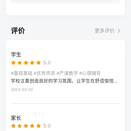
步：网上报名（一般10-11月）登录本省教育
科院校、高职院校及少数公办专科的冷门专
据）消极面（占比/数据）平衡策略目标感
实操法第一步：量化分析高考成绩与提分空
考试院官网，进入“普通高考网上报名”入口。
业录取。但重点注意：2026年新高考改革
2026届调查中81%的学生“比应届更自律”15%
间对照2026年本省一分一段表，明确当前位
选择“往届生”或“社会考生”类别，填写个人信
下，部分省份实行“专业+院校”平行志愿，低
的人“因过度紧张导致效率下降”将大目标分解
次。客观分析各科失分原因：若主要失分在
息（包括曾经的学籍号、高中毕业信息）。
分段考生应优先选择招生计划充足、往年投
为每日小任务，降低完美期待社交孤独同龄
可提升的模块（如数学中档题、英语单词积
评价
更多评价
特别注意选择科类（物理组/历史组或文/理
档线在240分左右的院校，同时关注校企合作
人共同奋斗形成“战友”情谊约40%学生偶尔回
累），提分潜力较大；若已接近自身天花板
科），以及是否报考艺术、体育类。提交后
或定向培养项目。由于分数较低，选择面
避参加同学聚会建立3-5人的学习小组，每周
（如语文长期110分以下），则提分空间有
在线支付报名费，并记录报名号。第三步：
窄，强烈建议考生结合自身情况评估是否通
一次团队活动提分效果湖南省复读学校2025
限。第二步：评估新高考政策是否友好截止
学生
现场确认与资格审查按指定时间前往报名点
过复读争取更高分数。二、深度解析：240分
届平均提分48分10%的学生提分不明显（主
2026年，多数省份已实施新高考3+1+2或
5.0
（通常为县区招办或指定的高中），携带原
考生复读的潜力与规划240分通常意味着基础
要因基础薄弱或方法错误）每月进行一次学
3+3模式。复读生需确认原选科组合是否保
始材料进行人像采集、指纹录入和证件核
薄弱，但复读提分空间较大（平均提升80-
#重视基础 #优秀师资 #严谨教学 #心理辅导
情诊断，及时调整复习方向心理韧性复读后
留，部分省份可能调整选考科目题型或赋分
验。重点审查学籍状态：已录取但未报到的
学校注重创造良好的学习氛围，让学生在舒适愉悦的环境中学习。这种氛围可以让学生更加投入学习，提高学习效率，同时也有利于培养学生的自律能力。
150分常见）。以下为具体步骤：选择复读学
抗压能力提升的占86%少数学生出现轻度焦
规则。建议访问各省教育考试院官网查阅
学生需提供高校退学证明；已报到但退学的
校：优先选择针对性教学的低分复读班，如
2023-03-02
虑（需学校心理咨询介入）培养运动或艺术
2027届高考改革文件（因本地政策框架通常
需提供学校出具的学籍注销证明。确认无误
长沙部分高复学校设有“低分突破班”，2025
爱好作为情绪出口四、常见问题解答Q1：复
提前一年公布），或参考2026届的稳定政
后签字确认，报名流程完成。三、客观对
届平均提分达120分。制定补弱计划：利用新
读会不会很孤独？A：短期内会因为脱离原同
策。第三步：制定一年提分计划并试运行从
比：原籍报名与异地报名的条件与流程差异
高考选科优势，放弃高难度知识点，主攻基
学圈而产生孤独感，但复读班本身就是新集
落榜后一个月内启动预复习，若2周内能坚持
家长
对比维度原籍（户籍地）报名异地（学籍
础题（如数学前90分、语文作文规范、英语
体。建议主动竞选班干部或加入学习互助
每天6小时高效学习，适应作息，则复读成功
5.0
地）报名适用人群户籍与高中毕业地一致，
词汇突击）。心理建设：低分考生易自卑，
组。数据显示，2025届参与小组学习的复读