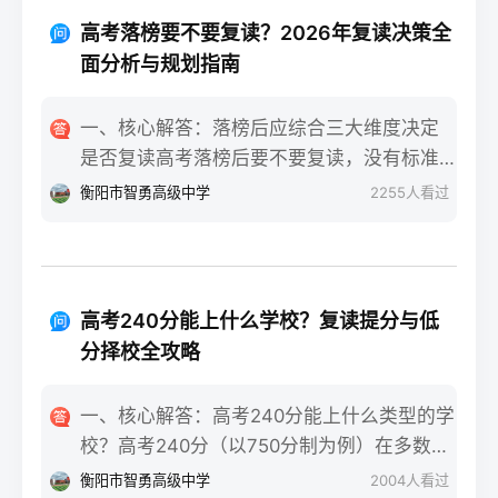
重点不同：适应期（9月-11月）：新鲜感与
报信息、缴费和现场确认。核心步骤包括：
落差感交织。很多学生刚进复读班时斗志昂
高考落榜要不要复读？2026年复读决策全
确认户籍或学籍所在地、准备有效身份证和
扬，但发现知识漏洞后容易沮丧。建议：每
面分析与规划指南
高中毕业证（或同等学力证明）、留意往届
天记录3件小成就，用日记疏导情绪。瓶颈期
生专属的报名点。2026年高考报名时间通常
（12月-次年2月）：成绩提升缓慢甚至倒退
一、核心解答：落榜后应综合三大维度决定
安排在2025年10月至11月（对应2026年高
是最大痛点。2025届多校数据显示，约65%
是否复读高考落榜后要不要复读，没有标准
考），部分省份会开放补报名窗口，但建议
的复读生在此阶段出现“高原反应”。此时应果
答案，但可以从提分潜力、政策适应性和心
衡阳市智勇高级中学
2255
人看过
尽量在首次报名期内完成。二、深度解析：
断调整学习策略，寻求老师一对一分析试
理与家庭支持三个关键维度进行自我评估。
2026年复读生报名高考的三大实操步骤以下
卷。冲刺期（3月-5月）：效率显著提高，但
如果落榜因重大失误（如涂卡错误、突发疾
以2026年高考（即2025年下半年报名）为基
焦虑会随高考临近加剧。可采用“番茄工作法
病）、离批次线差距在30分以内，且本人有
准，详细拆解流程：第一步：资格自查与材
+正念呼吸”，每天留出15分钟运动时间。考
强烈复读意愿与改进计划，建议考虑复读；
料准备复读生需确保没有高校学籍（已被录
高考240分能上什么学校？复读提分与低
前一个月：情绪易波动，部分学生出现生理
如果因长期基础薄弱、学习态度不端正或者
取未报到或已退学），并准备好本人二代身
分择校全攻略
性不适（失眠、胃痛）。建议模拟高考作
已复读过一次，则更推荐选择专科或职业教
份证、户口本、高中毕业证或同等学力证明
息，提前适应考场生物钟。三、客观对比：
育路径。2026年新高考在选科、志愿填报上
原件。如果在外省借读，需回到户籍所在地
一、核心解答：高考240分能上什么类型的学
积极感受与消极感受的双面性下表直观对比
仍有微调，复读生必须提前确认学籍、选科
报名，或提前确认是否符合流入地的高考报
校？高考240分（以750分制为例）在多数省
复读过程中典型感受的两面性，帮助读者客
匹配及所在省份的艺术/体育等特殊类型政策
名条件（如居住证、社保年限等）。第二
份处于专科批次低分段，仍可被部分民办专
观看待情绪波动：感受维度积极面（占比/数
衡阳市智勇高级中学
2004
人看过
变动。二、深度解析：2026年复读决策四步