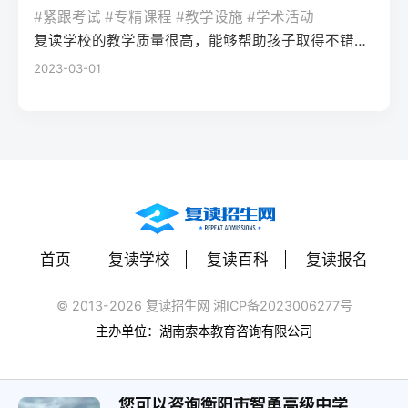
率更高。必须制定针对弱科的专项提升方案
或户籍在本省但在外省复读在流入地有连续
复读期间需调整心态，避免盲目攀比进度。
#紧跟考试 #专精课程 #教学设施 #学术活动
生孤独感评分比独自学习者低37%。Q2：复
（如每日1小时数学错题复盘）。第四步：评
学籍且符合随迁子女政策，或当地另有特别
建议每日设定小目标，增强信心。政策注
复读学校的教学质量很高，能够帮助孩子取得不错的成绩，同时学习氛围也很好，孩子能够在舒适的环境中学习。我会向其他家长推荐这所学校。
读一年能提高多少分？A：以2026年新高考
估家庭经济与心理支持复读一年费用（含学
规定材料要求身份证、户口本、高中毕业证
意：2026年各省（如湖南）复读生仍可正常
2023-03-01
背景来看，全国多数省份复读生平均提分在
费、住宿、资料）通常在1万至5万元不等。
还需提供父母居住证、稳定就业证明、社保
参加高考，学籍问题通常由复读学校统一处
40-70分之间。提分主要取决于基础（300-
家庭需能提供稳定支持；学生本人需具备抗
缴纳记录等（各省不同）报名地点户籍地县
理，应届生身份不受影响。三、客观对比：
400分段提分空间大）和执行力。注意：不要
压能力，能主动寻求心理咨询或师生沟通。
区招办指定的报名点学籍所在学校或当地县
240分直接读专科 vs 复读一年比较维度直接
轻信“保提100分”的承诺，科学规划才是关
可先参加复读学校的试读日或心理测评。
区招办优势流程简单，政策稳定避免回原籍
读专科复读一年时间成本0年额外时间多花1
键。Q3：如何克服复读中的焦虑？A：建议
三、客观对比：复读与不复读的利弊及复读
奔波，可沿用复读学校的辅导资源劣势复读
年时间经济成本学费约5000-15000元/年复
三种方法：①每日10分钟正念冥想（使用潮
类型选择选择方案优点缺点适合人群复读
生若在外省就读，需返回户籍地参加考试和
读费+生活费约2-5万元未来出路专科毕业可
汐App等工具）；②写“焦虑清单”并逐一理性
（公立/民办）有机会冲击更好本科，弥补遗
体检门槛高，需提前准备材料，且部分省份
专升本（2年），但第一学历受限制若提分
反驳；③每周与父母或信任的老师通话一
憾，提升后劲压力大，存在再次失利风险，
限制异地复读生报考本科批次四、常见问题
首页
复读学校
复读百科
复读报名
100分以上，可冲本科院校，第一学历优势明
次。研究表明，结构化倾诉能使焦虑水平降
经济成本高，浪费一年时间离目标线30分以
解答Q1：复读生报名高考时，原来的学籍号
显提分可能性无提升空间平均提分80-150
低52%。
内、非智力因素失误、有明确提升规划者不
还能用吗？A：复读生通常作为社会考生重新
© 2013-2026 复读招生网 湘ICP备2023006277号
分，勤奋者可达200分适合人群不愿复读、有
复读（读专科/就业）节省一年，提前进入社
注册新的报名号，原高中学籍号仅用于资格
主办单位：湖南索本教育咨询有限公司
明确职业规划者有决心、基础仍有漏洞、想
会或就业，部分专业就业前景好学历起点
审核（证明高中毕业）。报名系统会为每个
提升学历层次者四、常见问题解答问：240分
低，未来专升本或考研的路径更长，复习动
考生分配新的考籍号，不影响考试和录取。
复读一年能提高到本科线吗？答：有希望，
力易丧失基础薄弱、对学习反感、家庭经济
您可以咨询衡阳市智勇高级中学
Q2：2026年高考复读生可以报名哪些院校？