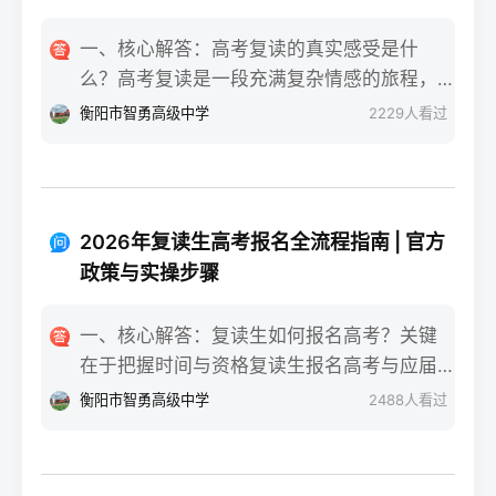
一、核心解答：高考复读的真实感受是什
么？高考复读是一段充满复杂情感的旅程，
真实的感受可以用“痛并成长着”来概括。根据
衡阳市智勇高级中学
2229
人看过
复读招生网对2025届复读生的调研，2026年
复读生的核心感受集中在三个方面：明确的
目标感带来的充实、成绩波动的焦虑，以及
心智成熟的收获。在湖南省某知名高复学校
2026年复读生高考报名全流程指南 | 官方
2025届学生中，73%的受访者表示复读最大
政策与实操步骤
的正面感受是“重新掌握选择权”，而59%的人
同时承认曾经历“间歇性的自我怀疑”。重要的
一、核心解答：复读生如何报名高考？关键
是，这些感受并非不可管理，通过科学的规
在于把握时间与资格复读生报名高考与应届
划和心态调整，复读完全可能成为人生中宝
生大体相同，但需注意学籍和户籍地的衔
衡阳市智勇高级中学
2488
人看过
贵的成长经历。二、深度解析：复读期间常
接。根据2026年各省教育考试院政策，复读
见心理阶段与应对方法复读生的心理变化通
生（社会考生）必须在规定时间内登录所在
常可分为四个阶段，每个阶段的感受和应对
省份的普通高考网上报名系统完成注册、填