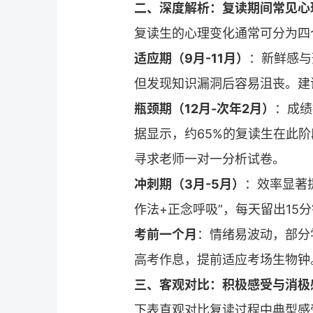
二、深度解析：复读期间常见心
复读
生的心理变化通常可分为四
适应期（9月-11月）
：新鲜感与
但发现知识漏洞后容易沮丧。建
瓶颈期（12月-次年2月）
：成绩
据显示，约65%的
复读
生在此阶
寻求老师一对一分析试卷。
冲刺期（3月-5月）
：效率显著
作法+正念呼吸”，每天留出15
考前一个月
：情绪易波动，部分
高考作息，提前适应考场生物钟
三、客观对比：积极感受与消极
下表直观对比
复读
过程中典型感