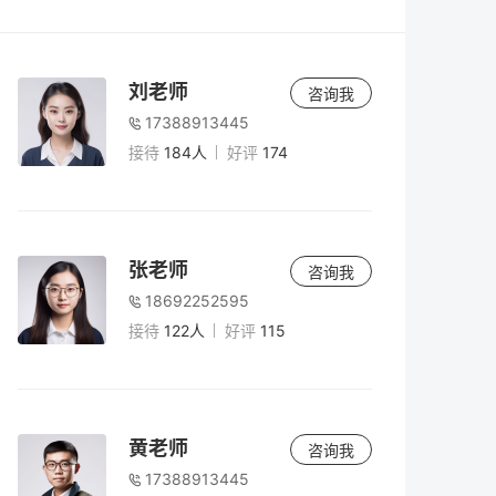
老师
5小时前
2026年复读怎么办理手续？最全流程与材料
刘老师
咨询我
清单（附避坑指南）
17388913445
接待
184人
好评
174
老师
5小时前
高考180分能上什么学校？2026年低分考生
出路与复读规划
张老师
咨询我
18692252595
老师
5小时前
接待
122人
好评
115
复读二年值得吗？2026年高考复读两年规划
与风险全解析
老师
5小时前
黄老师
咨询我
2026年复读生高考报名全攻略：准考证获取
17388913445