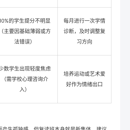
10%的学生提分不明显
每月进行一次学情
（主要因基础薄弱或方
诊断，及时调整复
法错误）
习方向
少数学生出现轻度焦虑
培养运动或艺术爱
（需学校心理咨询介
好作为情绪出口
入）
而产生孤独感，但
复读
班本身就是新集体。建议