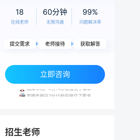
老师
5小时前
18
60分钟
99%
高考复读感受：真实经历与科学应对指南
在线老师
无限沟通
问题解决率
（2026年）
老师
5小时前
提交需求
老师接待
获取解答
2026年复读生高考报名全流程指南 | 官方政
策与实操步骤
常德市用户6分35秒前提交了需求
长沙市用户6分24秒前提交了需求
立即咨询
常德市用户5分37秒前提交了需求
老师
5小时前
湘潭市用户9分14秒前提交了需求
高考落榜要不要复读？2026年复读决策全面
常德市用户7分15秒前提交了需求
分析与规划指南
常德市用户6分35秒前提交了需求
长沙市用户6分24秒前提交了需求
老师
5小时前
高考240分能上什么学校？复读提分与低分择
招生老师
校全攻略