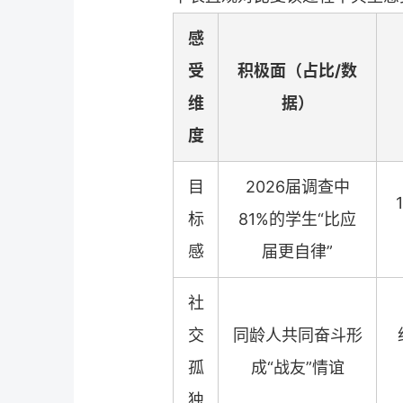
感
受
积极面（占比/数
维
据）
度
目
2026届调查中
标
81%的学生“比应
感
届更自律”
社
交
同龄人共同奋斗形
孤
成“战友”情谊
独