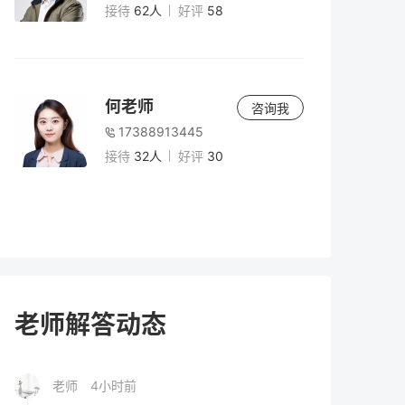
与注意事项
接待
62人
好评
58
老师
5小时前
2026年高考时间安排全解析：复读生如何把
何老师
咨询我
握关键节点？
17388913445
接待
32人
好评
30
老师
5小时前
男生复读两年有必要吗？深度解析复读两年
的价值、风险与决策指南（2026届参考）
老师
5小时前
2026年高考300分以下能上什么学校？专
老师解答动态
科、高职与复读选择全解析
老师
4小时前