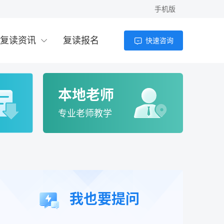
手机版
2026年高考300分以下能上什么学校？专
科、高职与复读选择全解析
复读资讯
复读报名
快速咨询
老师
4小时前
2026年300多分理科能上什么大学？复读提
分与择校指南
本地老师
老师
4小时前
专业老师教学
高考200多分能上什么学校？2026年低分考
生择校全攻略
老师
4小时前
高考200分可以上的大学有哪些？2026年低
我也要提问
分考生出路与复读分析