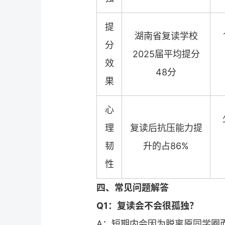
提
湖南省
复读学校
分
2025届平均提分
效
48分
果
心
理
复读
后抗压能力提
韧
升的占86%
性
四、常见问题解答
Q1：
复读
会不会很孤独？
A：短期内会因为脱离原同学圈