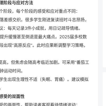
理阶段与应对方法
个阶段，每个阶段的感受和应对重点不同：
落差感交织。很多学生刚进
复读
班时斗志昂扬，
议：每天记录3件小成就，用日记疏导情绪。
提升缓慢甚至倒退是最大痛点。2025届多校数
段出现“高原反应”。此时应果断调整学习策略，
提高，但焦虑会随高考临近加剧。可采用“番茄工
分钟运动时间。
学生出现生理性不适（失眠、胃痛）。建议模拟
。
感受的双面性
受的两面性，帮助读者客观看待情绪波动：