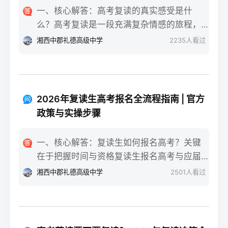
一、核心解答：高考复读的真实感受是什
么？高考复读是一段充满复杂情感的旅程，
真实的感受可以用“痛并成长着”来概括。根据
湘西中郡礼德高级中学
2235
人看过
复读招生网对2025届复读生的调研，2026年
复读生的核心感受集中在三个方面：明确的
目标感带来的充实、成绩波动的焦虑，以及
心智成熟的收获。在湖南省某知名高复学校
2026年复读生高考报名全流程指南 | 官方
2025届学生中，73%的受访者表示复读最大
政策与实操步骤
的正面感受是“重新掌握选择权”，而59%的人
同时承认曾经历“间歇性的自我怀疑”。重要的
一、核心解答：复读生如何报名高考？关键
是，这些感受并非不可管理，通过科学的规
在于把握时间与资格复读生报名高考与应届
划和心态调整，复读完全可能成为人生中宝
生大体相同，但需注意学籍和户籍地的衔
湘西中郡礼德高级中学
2501
人看过
贵的成长经历。二、深度解析：复读期间常
接。根据2026年各省教育考试院政策，复读
见心理阶段与应对方法复读生的心理变化通
生（社会考生）必须在规定时间内登录所在
常可分为四个阶段，每个阶段的感受和应对
省份的普通高考网上报名系统完成注册、填
重点不同：适应期（9月-11月）：新鲜感与
报信息、缴费和现场确认。核心步骤包括：