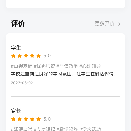
考试院官网，进入“普通高考网上报名”入口。
业录取。但重点注意：2026年新高考改革
2026届调查中81%的学生“比应届更自律”15%
间对照2026年本省一分一段表，明确当前位
选择“往届生”或“社会考生”类别，填写个人信
下，部分省份实行“专业+院校”平行志愿，低
的人“因过度紧张导致效率下降”将大目标分解
次。客观分析各科失分原因：若主要失分在
息（包括曾经的学籍号、高中毕业信息）。
分段考生应优先选择招生计划充足、往年投
为每日小任务，降低完美期待社交孤独同龄
可提升的模块（如数学中档题、英语单词积
评价
更多评价
特别注意选择科类（物理组/历史组或文/理
档线在240分左右的院校，同时关注校企合作
人共同奋斗形成“战友”情谊约40%学生偶尔回
累），提分潜力较大；若已接近自身天花板
科），以及是否报考艺术、体育类。提交后
或定向培养项目。由于分数较低，选择面
避参加同学聚会建立3-5人的学习小组，每周
（如语文长期110分以下），则提分空间有
在线支付报名费，并记录报名号。第三步：
窄，强烈建议考生结合自身情况评估是否通
一次团队活动提分效果湖南省复读学校2025
限。第二步：评估新高考政策是否友好截止
学生
现场确认与资格审查按指定时间前往报名点
过复读争取更高分数。二、深度解析：240分
届平均提分48分10%的学生提分不明显（主
2026年，多数省份已实施新高考3+1+2或
5.0
（通常为县区招办或指定的高中），携带原
考生复读的潜力与规划240分通常意味着基础
要因基础薄弱或方法错误）每月进行一次学
3+3模式。复读生需确认原选科组合是否保
始材料进行人像采集、指纹录入和证件核
薄弱，但复读提分空间较大（平均提升80-
#重视基础 #优秀师资 #严谨教学 #心理辅导
情诊断，及时调整复习方向心理韧性复读后
留，部分省份可能调整选考科目题型或赋分
验。重点审查学籍状态：已录取但未报到的
学校注重创造良好的学习氛围，让学生在舒适愉悦的环境中学习。这种氛围可以让学生更加投入学习，提高学习效率，同时也有利于培养学生的自律能力。
150分常见）。以下为具体步骤：选择复读学
抗压能力提升的占86%少数学生出现轻度焦
规则。建议访问各省教育考试院官网查阅
学生需提供高校退学证明；已报到但退学的
校：优先选择针对性教学的低分复读班，如
2023-03-02
虑（需学校心理咨询介入）培养运动或艺术
2027届高考改革文件（因本地政策框架通常
需提供学校出具的学籍注销证明。确认无误
长沙部分高复学校设有“低分突破班”，2025
爱好作为情绪出口四、常见问题解答Q1：复
提前一年公布），或参考2026届的稳定政
后签字确认，报名流程完成。三、客观对
届平均提分达120分。制定补弱计划：利用新
读会不会很孤独？A：短期内会因为脱离原同
策。第三步：制定一年提分计划并试运行从
比：原籍报名与异地报名的条件与流程差异
高考选科优势，放弃高难度知识点，主攻基
学圈而产生孤独感，但复读班本身就是新集
落榜后一个月内启动预复习，若2周内能坚持
家长
对比维度原籍（户籍地）报名异地（学籍
础题（如数学前90分、语文作文规范、英语
体。建议主动竞选班干部或加入学习互助
每天6小时高效学习，适应作息，则复读成功
5.0
地）报名适用人群户籍与高中毕业地一致，
词汇突击）。心理建设：低分考生易自卑，
组。数据显示，2025届参与小组学习的复读
率更高。必须制定针对弱科的专项提升方案
或户籍在本省但在外省复读在流入地有连续
复读期间需调整心态，避免盲目攀比进度。
#紧跟考试 #专精课程 #教学设施 #学术活动
生孤独感评分比独自学习者低37%。Q2：复