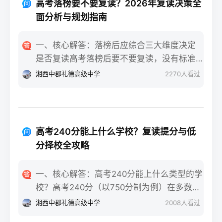
落差感交织。很多学生刚进复读班时斗志昂
高考落榜要不要复读？2026年复读决策全
确认户籍或学籍所在地、准备有效身份证和
扬，但发现知识漏洞后容易沮丧。建议：每
面分析与规划指南
高中毕业证（或同等学力证明）、留意往届
天记录3件小成就，用日记疏导情绪。瓶颈期
生专属的报名点。2026年高考报名时间通常
（12月-次年2月）：成绩提升缓慢甚至倒退
一、核心解答：落榜后应综合三大维度决定
安排在2025年10月至11月（对应2026年高
是最大痛点。2025届多校数据显示，约65%
是否复读高考落榜后要不要复读，没有标准
考），部分省份会开放补报名窗口，但建议
的复读生在此阶段出现“高原反应”。此时应果
答案，但可以从提分潜力、政策适应性和心
湘西中郡礼德高级中学
2270
人看过
尽量在首次报名期内完成。二、深度解析：
断调整学习策略，寻求老师一对一分析试
理与家庭支持三个关键维度进行自我评估。
2026年复读生报名高考的三大实操步骤以下
卷。冲刺期（3月-5月）：效率显著提高，但
如果落榜因重大失误（如涂卡错误、突发疾
以2026年高考（即2025年下半年报名）为基
焦虑会随高考临近加剧。可采用“番茄工作法
病）、离批次线差距在30分以内，且本人有
准，详细拆解流程：第一步：资格自查与材
+正念呼吸”，每天留出15分钟运动时间。考
强烈复读意愿与改进计划，建议考虑复读；
料准备复读生需确保没有高校学籍（已被录
高考240分能上什么学校？复读提分与低
前一个月：情绪易波动，部分学生出现生理
如果因长期基础薄弱、学习态度不端正或者
取未报到或已退学），并准备好本人二代身
分择校全攻略
性不适（失眠、胃痛）。建议模拟高考作
已复读过一次，则更推荐选择专科或职业教
份证、户口本、高中毕业证或同等学力证明
息，提前适应考场生物钟。三、客观对比：
育路径。2026年新高考在选科、志愿填报上
原件。如果在外省借读，需回到户籍所在地
一、核心解答：高考240分能上什么类型的学
积极感受与消极感受的双面性下表直观对比
仍有微调，复读生必须提前确认学籍、选科
报名，或提前确认是否符合流入地的高考报
校？高考240分（以750分制为例）在多数省
复读过程中典型感受的两面性，帮助读者客
匹配及所在省份的艺术/体育等特殊类型政策
名条件（如居住证、社保年限等）。第二
份处于专科批次低分段，仍可被部分民办专
观看待情绪波动：感受维度积极面（占比/数
湘西中郡礼德高级中学
2008
人看过
变动。二、深度解析：2026年复读决策四步
步：网上报名（一般10-11月）登录本省教育
科院校、高职院校及少数公办专科的冷门专
据）消极面（占比/数据）平衡策略目标感
实操法第一步：量化分析高考成绩与提分空