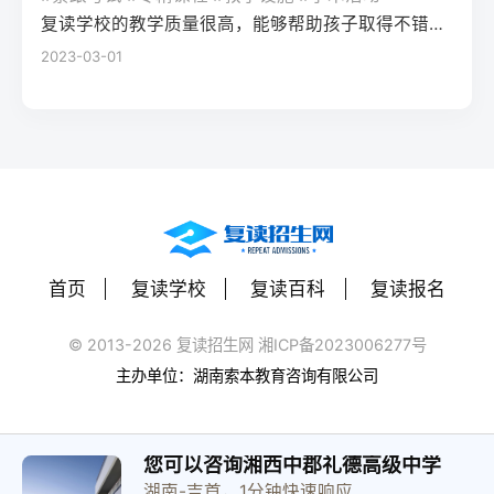
（如每日1小时数学错题复盘）。第四步：评
学籍且符合随迁子女政策，或当地另有特别
建议每日设定小目标，增强信心。政策注
复读学校的教学质量很高，能够帮助孩子取得不错的成绩，同时学习氛围也很好，孩子能够在舒适的环境中学习。我会向其他家长推荐这所学校。
读一年能提高多少分？A：以2026年新高考
估家庭经济与心理支持复读一年费用（含学
规定材料要求身份证、户口本、高中毕业证
意：2026年各省（如湖南）复读生仍可正常
2023-03-01
背景来看，全国多数省份复读生平均提分在
费、住宿、资料）通常在1万至5万元不等。
还需提供父母居住证、稳定就业证明、社保
参加高考，学籍问题通常由复读学校统一处
40-70分之间。提分主要取决于基础（300-
家庭需能提供稳定支持；学生本人需具备抗
缴纳记录等（各省不同）报名地点户籍地县
理，应届生身份不受影响。三、客观对比：
400分段提分空间大）和执行力。注意：不要
压能力，能主动寻求心理咨询或师生沟通。
区招办指定的报名点学籍所在学校或当地县
240分直接读专科 vs 复读一年比较维度直接
轻信“保提100分”的承诺，科学规划才是关
可先参加复读学校的试读日或心理测评。
区招办优势流程简单，政策稳定避免回原籍
读专科复读一年时间成本0年额外时间多花1
键。Q3：如何克服复读中的焦虑？A：建议
三、客观对比：复读与不复读的利弊及复读
奔波，可沿用复读学校的辅导资源劣势复读
年时间经济成本学费约5000-15000元/年复
三种方法：①每日10分钟正念冥想（使用潮
类型选择选择方案优点缺点适合人群复读
生若在外省就读，需返回户籍地参加考试和
读费+生活费约2-5万元未来出路专科毕业可
汐App等工具）；②写“焦虑清单”并逐一理性
（公立/民办）有机会冲击更好本科，弥补遗
体检门槛高，需提前准备材料，且部分省份
专升本（2年），但第一学历受限制若提分
反驳；③每周与父母或信任的老师通话一
憾，提升后劲压力大，存在再次失利风险，
限制异地复读生报考本科批次四、常见问题
首页
复读学校
复读百科
复读报名
100分以上，可冲本科院校，第一学历优势明
次。研究表明，结构化倾诉能使焦虑水平降
经济成本高，浪费一年时间离目标线30分以
解答Q1：复读生报名高考时，原来的学籍号
显提分可能性无提升空间平均提分80-150
低52%。
内、非智力因素失误、有明确提升规划者不
还能用吗？A：复读生通常作为社会考生重新
© 2013-2026 复读招生网 湘ICP备2023006277号
分，勤奋者可达200分适合人群不愿复读、有
复读（读专科/就业）节省一年，提前进入社
注册新的报名号，原高中学籍号仅用于资格
主办单位：湖南索本教育咨询有限公司
明确职业规划者有决心、基础仍有漏洞、想
会或就业，部分专业就业前景好学历起点
审核（证明高中毕业）。报名系统会为每个
提升学历层次者四、常见问题解答问：240分
低，未来专升本或考研的路径更长，复习动
考生分配新的考籍号，不影响考试和录取。
复读一年能提高到本科线吗？答：有希望，
力易丧失基础薄弱、对学习反感、家庭经济
Q2：2026年高考复读生可以报名哪些院校？
您可以咨询湘西中郡礼德高级中学
但需看省份本科线。以湖南2025年历史类本
紧张、已超龄或复读过公办复读学校学费低
湖南-吉首，1分钟快速响应