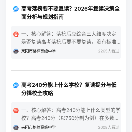
重点不同：适应期（9月-11月）：新鲜感与
报信息、缴费和现场确认。核心步骤包括：
落差感交织。很多学生刚进复读班时斗志昂
高考落榜要不要复读？2026年复读决策全
确认户籍或学籍所在地、准备有效身份证和
扬，但发现知识漏洞后容易沮丧。建议：每
面分析与规划指南
高中毕业证（或同等学力证明）、留意往届
天记录3件小成就，用日记疏导情绪。瓶颈期
生专属的报名点。2026年高考报名时间通常
（12月-次年2月）：成绩提升缓慢甚至倒退
一、核心解答：落榜后应综合三大维度决定
安排在2025年10月至11月（对应2026年高
是最大痛点。2025届多校数据显示，约65%
是否复读高考落榜后要不要复读，没有标准
考），部分省份会开放补报名窗口，但建议
的复读生在此阶段出现“高原反应”。此时应果
答案，但可以从提分潜力、政策适应性和心
耒阳市格楠高级中学
2265
人看过
尽量在首次报名期内完成。二、深度解析：
断调整学习策略，寻求老师一对一分析试
理与家庭支持三个关键维度进行自我评估。
2026年复读生报名高考的三大实操步骤以下
卷。冲刺期（3月-5月）：效率显著提高，但
如果落榜因重大失误（如涂卡错误、突发疾
以2026年高考（即2025年下半年报名）为基
焦虑会随高考临近加剧。可采用“番茄工作法
病）、离批次线差距在30分以内，且本人有
准，详细拆解流程：第一步：资格自查与材
+正念呼吸”，每天留出15分钟运动时间。考
强烈复读意愿与改进计划，建议考虑复读；
料准备复读生需确保没有高校学籍（已被录
高考240分能上什么学校？复读提分与低
前一个月：情绪易波动，部分学生出现生理
如果因长期基础薄弱、学习态度不端正或者
取未报到或已退学），并准备好本人二代身
分择校全攻略
性不适（失眠、胃痛）。建议模拟高考作
已复读过一次，则更推荐选择专科或职业教
份证、户口本、高中毕业证或同等学力证明
息，提前适应考场生物钟。三、客观对比：
育路径。2026年新高考在选科、志愿填报上
原件。如果在外省借读，需回到户籍所在地
一、核心解答：高考240分能上什么类型的学
积极感受与消极感受的双面性下表直观对比
仍有微调，复读生必须提前确认学籍、选科
报名，或提前确认是否符合流入地的高考报
校？高考240分（以750分制为例）在多数省
复读过程中典型感受的两面性，帮助读者客
匹配及所在省份的艺术/体育等特殊类型政策
名条件（如居住证、社保年限等）。第二
份处于专科批次低分段，仍可被部分民办专
观看待情绪波动：感受维度积极面（占比/数
耒阳市格楠高级中学
2008
人看过
变动。二、深度解析：2026年复读决策四步