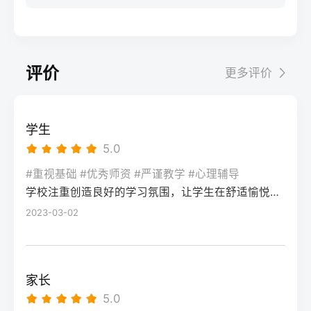
步：网上报名（一般10-11月）登录本省教育
科院校、高职院校及少数公办专科的冷门专
据）消极面（占比/数据）平衡策略目标感
实操法第一步：量化分析高考成绩与提分空
考试院官网，进入“普通高考网上报名”入口。
业录取。但重点注意：2026年新高考改革
2026届调查中81%的学生“比应届更自律”15%
间对照2026年本省一分一段表，明确当前位
选择“往届生”或“社会考生”类别，填写个人信
下，部分省份实行“专业+院校”平行志愿，低
的人“因过度紧张导致效率下降”将大目标分解
次。客观分析各科失分原因：若主要失分在
息（包括曾经的学籍号、高中毕业信息）。
分段考生应优先选择招生计划充足、往年投
为每日小任务，降低完美期待社交孤独同龄
可提升的模块（如数学中档题、英语单词积
评价
更多评价
特别注意选择科类（物理组/历史组或文/理
档线在240分左右的院校，同时关注校企合作
人共同奋斗形成“战友”情谊约40%学生偶尔回
累），提分潜力较大；若已接近自身天花板
科），以及是否报考艺术、体育类。提交后
或定向培养项目。由于分数较低，选择面
避参加同学聚会建立3-5人的学习小组，每周
（如语文长期110分以下），则提分空间有
在线支付报名费，并记录报名号。第三步：
窄，强烈建议考生结合自身情况评估是否通
一次团队活动提分效果湖南省复读学校2025
限。第二步：评估新高考政策是否友好截止
学生
现场确认与资格审查按指定时间前往报名点
过复读争取更高分数。二、深度解析：240分
届平均提分48分10%的学生提分不明显（主
2026年，多数省份已实施新高考3+1+2或
5.0
（通常为县区招办或指定的高中），携带原
考生复读的潜力与规划240分通常意味着基础
要因基础薄弱或方法错误）每月进行一次学
3+3模式。复读生需确认原选科组合是否保
始材料进行人像采集、指纹录入和证件核
薄弱，但复读提分空间较大（平均提升80-
#重视基础 #优秀师资 #严谨教学 #心理辅导
情诊断，及时调整复习方向心理韧性复读后
留，部分省份可能调整选考科目题型或赋分
验。重点审查学籍状态：已录取但未报到的
学校注重创造良好的学习氛围，让学生在舒适愉悦的环境中学习。这种氛围可以让学生更加投入学习，提高学习效率，同时也有利于培养学生的自律能力。
150分常见）。以下为具体步骤：选择复读学
抗压能力提升的占86%少数学生出现轻度焦
规则。建议访问各省教育考试院官网查阅
学生需提供高校退学证明；已报到但退学的
校：优先选择针对性教学的低分复读班，如
2023-03-02
虑（需学校心理咨询介入）培养运动或艺术
2027届高考改革文件（因本地政策框架通常
需提供学校出具的学籍注销证明。确认无误
长沙部分高复学校设有“低分突破班”，2025
爱好作为情绪出口四、常见问题解答Q1：复
提前一年公布），或参考2026届的稳定政
后签字确认，报名流程完成。三、客观对
届平均提分达120分。制定补弱计划：利用新
读会不会很孤独？A：短期内会因为脱离原同
策。第三步：制定一年提分计划并试运行从
比：原籍报名与异地报名的条件与流程差异
高考选科优势，放弃高难度知识点，主攻基
学圈而产生孤独感，但复读班本身就是新集
落榜后一个月内启动预复习，若2周内能坚持
家长
对比维度原籍（户籍地）报名异地（学籍
础题（如数学前90分、语文作文规范、英语
体。建议主动竞选班干部或加入学习互助
每天6小时高效学习，适应作息，则复读成功
5.0
地）报名适用人群户籍与高中毕业地一致，
词汇突击）。心理建设：低分考生易自卑，
组。数据显示，2025届参与小组学习的复读