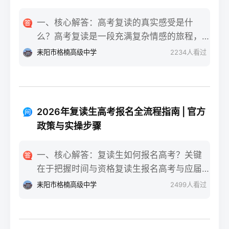
一、核心解答：高考复读的真实感受是什
么？高考复读是一段充满复杂情感的旅程，
真实的感受可以用“痛并成长着”来概括。根据
耒阳市格楠高级中学
2234
人看过
复读招生网对2025届复读生的调研，2026年
复读生的核心感受集中在三个方面：明确的
目标感带来的充实、成绩波动的焦虑，以及
心智成熟的收获。在湖南省某知名高复学校
2026年复读生高考报名全流程指南 | 官方
2025届学生中，73%的受访者表示复读最大
政策与实操步骤
的正面感受是“重新掌握选择权”，而59%的人
同时承认曾经历“间歇性的自我怀疑”。重要的
一、核心解答：复读生如何报名高考？关键
是，这些感受并非不可管理，通过科学的规
在于把握时间与资格复读生报名高考与应届
划和心态调整，复读完全可能成为人生中宝
生大体相同，但需注意学籍和户籍地的衔
耒阳市格楠高级中学
2499
人看过
贵的成长经历。二、深度解析：复读期间常
接。根据2026年各省教育考试院政策，复读
见心理阶段与应对方法复读生的心理变化通
生（社会考生）必须在规定时间内登录所在
常可分为四个阶段，每个阶段的感受和应对
省份的普通高考网上报名系统完成注册、填