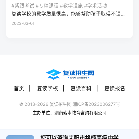
率更高。必须制定针对弱科的专项提升方案
或户籍在本省但在外省复读在流入地有连续
复读期间需调整心态，避免盲目攀比进度。
#紧跟考试 #专精课程 #教学设施 #学术活动
生孤独感评分比独自学习者低37%。Q2：复
（如每日1小时数学错题复盘）。第四步：评
学籍且符合随迁子女政策，或当地另有特别
建议每日设定小目标，增强信心。政策注
复读学校的教学质量很高，能够帮助孩子取得不错的成绩，同时学习氛围也很好，孩子能够在舒适的环境中学习。我会向其他家长推荐这所学校。
读一年能提高多少分？A：以2026年新高考
估家庭经济与心理支持复读一年费用（含学
规定材料要求身份证、户口本、高中毕业证
意：2026年各省（如湖南）复读生仍可正常
2023-03-01
背景来看，全国多数省份复读生平均提分在
费、住宿、资料）通常在1万至5万元不等。
还需提供父母居住证、稳定就业证明、社保
参加高考，学籍问题通常由复读学校统一处
40-70分之间。提分主要取决于基础（300-
家庭需能提供稳定支持；学生本人需具备抗
缴纳记录等（各省不同）报名地点户籍地县
理，应届生身份不受影响。三、客观对比：
400分段提分空间大）和执行力。注意：不要
压能力，能主动寻求心理咨询或师生沟通。
区招办指定的报名点学籍所在学校或当地县
240分直接读专科 vs 复读一年比较维度直接
轻信“保提100分”的承诺，科学规划才是关
可先参加复读学校的试读日或心理测评。
区招办优势流程简单，政策稳定避免回原籍
读专科复读一年时间成本0年额外时间多花1
键。Q3：如何克服复读中的焦虑？A：建议
三、客观对比：复读与不复读的利弊及复读
奔波，可沿用复读学校的辅导资源劣势复读
年时间经济成本学费约5000-15000元/年复
三种方法：①每日10分钟正念冥想（使用潮
类型选择选择方案优点缺点适合人群复读
生若在外省就读，需返回户籍地参加考试和
读费+生活费约2-5万元未来出路专科毕业可
汐App等工具）；②写“焦虑清单”并逐一理性
（公立/民办）有机会冲击更好本科，弥补遗
体检门槛高，需提前准备材料，且部分省份
专升本（2年），但第一学历受限制若提分
反驳；③每周与父母或信任的老师通话一
憾，提升后劲压力大，存在再次失利风险，
限制异地复读生报考本科批次四、常见问题
首页
复读学校
复读百科
复读报名
100分以上，可冲本科院校，第一学历优势明
次。研究表明，结构化倾诉能使焦虑水平降
经济成本高，浪费一年时间离目标线30分以
解答Q1：复读生报名高考时，原来的学籍号
显提分可能性无提升空间平均提分80-150
低52%。
内、非智力因素失误、有明确提升规划者不
还能用吗？A：复读生通常作为社会考生重新
© 2013-2026 复读招生网 湘ICP备2023006277号
分，勤奋者可达200分适合人群不愿复读、有
复读（读专科/就业）节省一年，提前进入社
注册新的报名号，原高中学籍号仅用于资格
主办单位：湖南索本教育咨询有限公司
明确职业规划者有决心、基础仍有漏洞、想
会或就业，部分专业就业前景好学历起点
审核（证明高中毕业）。报名系统会为每个
提升学历层次者四、常见问题解答问：240分
低，未来专升本或考研的路径更长，复习动
考生分配新的考籍号，不影响考试和录取。
复读一年能提高到本科线吗？答：有希望，
力易丧失基础薄弱、对学习反感、家庭经济
您可以咨询耒阳市格楠高级中学
Q2：2026年高考复读生可以报名哪些院校？