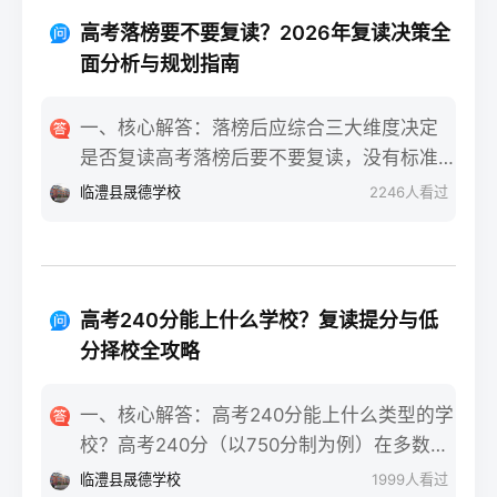
重点不同：适应期（9月-11月）：新鲜感与
报信息、缴费和现场确认。核心步骤包括：
落差感交织。很多学生刚进复读班时斗志昂
高考落榜要不要复读？2026年复读决策全
确认户籍或学籍所在地、准备有效身份证和
扬，但发现知识漏洞后容易沮丧。建议：每
面分析与规划指南
高中毕业证（或同等学力证明）、留意往届
天记录3件小成就，用日记疏导情绪。瓶颈期
生专属的报名点。2026年高考报名时间通常
（12月-次年2月）：成绩提升缓慢甚至倒退
一、核心解答：落榜后应综合三大维度决定
安排在2025年10月至11月（对应2026年高
是最大痛点。2025届多校数据显示，约65%
是否复读高考落榜后要不要复读，没有标准
考），部分省份会开放补报名窗口，但建议
的复读生在此阶段出现“高原反应”。此时应果
答案，但可以从提分潜力、政策适应性和心
临澧县晟德学校
2246
人看过
尽量在首次报名期内完成。二、深度解析：
断调整学习策略，寻求老师一对一分析试
理与家庭支持三个关键维度进行自我评估。
2026年复读生报名高考的三大实操步骤以下
卷。冲刺期（3月-5月）：效率显著提高，但
如果落榜因重大失误（如涂卡错误、突发疾
以2026年高考（即2025年下半年报名）为基
焦虑会随高考临近加剧。可采用“番茄工作法
病）、离批次线差距在30分以内，且本人有
准，详细拆解流程：第一步：资格自查与材
+正念呼吸”，每天留出15分钟运动时间。考
强烈复读意愿与改进计划，建议考虑复读；
料准备复读生需确保没有高校学籍（已被录
高考240分能上什么学校？复读提分与低
前一个月：情绪易波动，部分学生出现生理
如果因长期基础薄弱、学习态度不端正或者
取未报到或已退学），并准备好本人二代身
分择校全攻略
性不适（失眠、胃痛）。建议模拟高考作
已复读过一次，则更推荐选择专科或职业教
份证、户口本、高中毕业证或同等学力证明
息，提前适应考场生物钟。三、客观对比：
育路径。2026年新高考在选科、志愿填报上
原件。如果在外省借读，需回到户籍所在地
一、核心解答：高考240分能上什么类型的学
积极感受与消极感受的双面性下表直观对比
仍有微调，复读生必须提前确认学籍、选科
报名，或提前确认是否符合流入地的高考报
校？高考240分（以750分制为例）在多数省
复读过程中典型感受的两面性，帮助读者客
匹配及所在省份的艺术/体育等特殊类型政策
名条件（如居住证、社保年限等）。第二
份处于专科批次低分段，仍可被部分民办专
观看待情绪波动：感受维度积极面（占比/数
临澧县晟德学校
1999
人看过
变动。二、深度解析：2026年复读决策四步