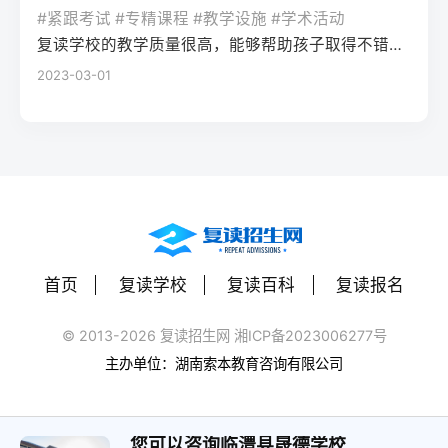
率更高。必须制定针对弱科的专项提升方案
或户籍在本省但在外省复读在流入地有连续
复读期间需调整心态，避免盲目攀比进度。
#紧跟考试 #专精课程 #教学设施 #学术活动
生孤独感评分比独自学习者低37%。Q2：复
（如每日1小时数学错题复盘）。第四步：评
学籍且符合随迁子女政策，或当地另有特别
建议每日设定小目标，增强信心。政策注
复读学校的教学质量很高，能够帮助孩子取得不错的成绩，同时学习氛围也很好，孩子能够在舒适的环境中学习。我会向其他家长推荐这所学校。
读一年能提高多少分？A：以2026年新高考
估家庭经济与心理支持复读一年费用（含学
规定材料要求身份证、户口本、高中毕业证
意：2026年各省（如湖南）复读生仍可正常
2023-03-01
背景来看，全国多数省份复读生平均提分在
费、住宿、资料）通常在1万至5万元不等。
还需提供父母居住证、稳定就业证明、社保
参加高考，学籍问题通常由复读学校统一处
40-70分之间。提分主要取决于基础（300-
家庭需能提供稳定支持；学生本人需具备抗
缴纳记录等（各省不同）报名地点户籍地县
理，应届生身份不受影响。三、客观对比：
400分段提分空间大）和执行力。注意：不要
压能力，能主动寻求心理咨询或师生沟通。
区招办指定的报名点学籍所在学校或当地县
240分直接读专科 vs 复读一年比较维度直接
轻信“保提100分”的承诺，科学规划才是关
可先参加复读学校的试读日或心理测评。
区招办优势流程简单，政策稳定避免回原籍
读专科复读一年时间成本0年额外时间多花1
键。Q3：如何克服复读中的焦虑？A：建议
三、客观对比：复读与不复读的利弊及复读
奔波，可沿用复读学校的辅导资源劣势复读
年时间经济成本学费约5000-15000元/年复
三种方法：①每日10分钟正念冥想（使用潮
类型选择选择方案优点缺点适合人群复读
生若在外省就读，需返回户籍地参加考试和
读费+生活费约2-5万元未来出路专科毕业可
汐App等工具）；②写“焦虑清单”并逐一理性
（公立/民办）有机会冲击更好本科，弥补遗
体检门槛高，需提前准备材料，且部分省份
专升本（2年），但第一学历受限制若提分
反驳；③每周与父母或信任的老师通话一
憾，提升后劲压力大，存在再次失利风险，
限制异地复读生报考本科批次四、常见问题
首页
复读学校
复读百科
复读报名
100分以上，可冲本科院校，第一学历优势明
次。研究表明，结构化倾诉能使焦虑水平降
经济成本高，浪费一年时间离目标线30分以
解答Q1：复读生报名高考时，原来的学籍号
显提分可能性无提升空间平均提分80-150
低52%。
内、非智力因素失误、有明确提升规划者不
还能用吗？A：复读生通常作为社会考生重新
© 2013-2026 复读招生网 湘ICP备2023006277号
分，勤奋者可达200分适合人群不愿复读、有
复读（读专科/就业）节省一年，提前进入社
注册新的报名号，原高中学籍号仅用于资格
主办单位：湖南索本教育咨询有限公司
明确职业规划者有决心、基础仍有漏洞、想
会或就业，部分专业就业前景好学历起点
审核（证明高中毕业）。报名系统会为每个
提升学历层次者四、常见问题解答问：240分
低，未来专升本或考研的路径更长，复习动
考生分配新的考籍号，不影响考试和录取。
复读一年能提高到本科线吗？答：有希望，
力易丧失基础薄弱、对学习反感、家庭经济
您可以咨询临澧县晟德学校
Q2：2026年高考复读生可以报名哪些院校？