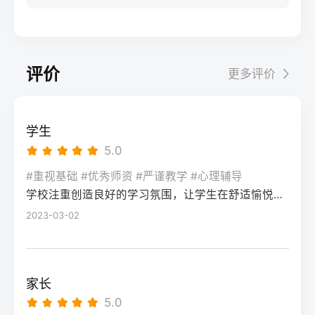
步：网上报名（一般10-11月）登录本省教育
科院校、高职院校及少数公办专科的冷门专
据）消极面（占比/数据）平衡策略目标感
实操法第一步：量化分析高考成绩与提分空
考试院官网，进入“普通高考网上报名”入口。
业录取。但重点注意：2026年新高考改革
2026届调查中81%的学生“比应届更自律”15%
间对照2026年本省一分一段表，明确当前位
选择“往届生”或“社会考生”类别，填写个人信
下，部分省份实行“专业+院校”平行志愿，低
的人“因过度紧张导致效率下降”将大目标分解
次。客观分析各科失分原因：若主要失分在
息（包括曾经的学籍号、高中毕业信息）。
分段考生应优先选择招生计划充足、往年投
为每日小任务，降低完美期待社交孤独同龄
可提升的模块（如数学中档题、英语单词积
评价
更多评价
特别注意选择科类（物理组/历史组或文/理
档线在240分左右的院校，同时关注校企合作
人共同奋斗形成“战友”情谊约40%学生偶尔回
累），提分潜力较大；若已接近自身天花板
科），以及是否报考艺术、体育类。提交后
或定向培养项目。由于分数较低，选择面
避参加同学聚会建立3-5人的学习小组，每周
（如语文长期110分以下），则提分空间有
在线支付报名费，并记录报名号。第三步：
窄，强烈建议考生结合自身情况评估是否通
一次团队活动提分效果湖南省复读学校2025
限。第二步：评估新高考政策是否友好截止
学生
现场确认与资格审查按指定时间前往报名点
过复读争取更高分数。二、深度解析：240分
届平均提分48分10%的学生提分不明显（主
2026年，多数省份已实施新高考3+1+2或
5.0
（通常为县区招办或指定的高中），携带原
考生复读的潜力与规划240分通常意味着基础
要因基础薄弱或方法错误）每月进行一次学
3+3模式。复读生需确认原选科组合是否保
始材料进行人像采集、指纹录入和证件核
薄弱，但复读提分空间较大（平均提升80-
#重视基础 #优秀师资 #严谨教学 #心理辅导
情诊断，及时调整复习方向心理韧性复读后
留，部分省份可能调整选考科目题型或赋分
验。重点审查学籍状态：已录取但未报到的
学校注重创造良好的学习氛围，让学生在舒适愉悦的环境中学习。这种氛围可以让学生更加投入学习，提高学习效率，同时也有利于培养学生的自律能力。
150分常见）。以下为具体步骤：选择复读学
抗压能力提升的占86%少数学生出现轻度焦
规则。建议访问各省教育考试院官网查阅
学生需提供高校退学证明；已报到但退学的
校：优先选择针对性教学的低分复读班，如
2023-03-02
虑（需学校心理咨询介入）培养运动或艺术
2027届高考改革文件（因本地政策框架通常
需提供学校出具的学籍注销证明。确认无误
长沙部分高复学校设有“低分突破班”，2025
爱好作为情绪出口四、常见问题解答Q1：复
提前一年公布），或参考2026届的稳定政
后签字确认，报名流程完成。三、客观对
届平均提分达120分。制定补弱计划：利用新
读会不会很孤独？A：短期内会因为脱离原同
策。第三步：制定一年提分计划并试运行从
比：原籍报名与异地报名的条件与流程差异
高考选科优势，放弃高难度知识点，主攻基
学圈而产生孤独感，但复读班本身就是新集
落榜后一个月内启动预复习，若2周内能坚持
家长
对比维度原籍（户籍地）报名异地（学籍
础题（如数学前90分、语文作文规范、英语
体。建议主动竞选班干部或加入学习互助
每天6小时高效学习，适应作息，则复读成功
5.0
地）报名适用人群户籍与高中毕业地一致，
词汇突击）。心理建设：低分考生易自卑，
组。数据显示，2025届参与小组学习的复读