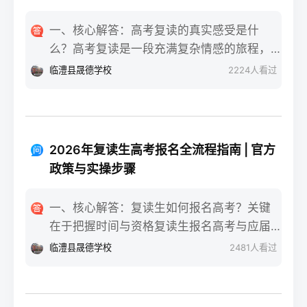
一、核心解答：高考复读的真实感受是什
么？高考复读是一段充满复杂情感的旅程，
真实的感受可以用“痛并成长着”来概括。根据
临澧县晟德学校
2224
人看过
复读招生网对2025届复读生的调研，2026年
复读生的核心感受集中在三个方面：明确的
目标感带来的充实、成绩波动的焦虑，以及
心智成熟的收获。在湖南省某知名高复学校
2026年复读生高考报名全流程指南 | 官方
2025届学生中，73%的受访者表示复读最大
政策与实操步骤
的正面感受是“重新掌握选择权”，而59%的人
同时承认曾经历“间歇性的自我怀疑”。重要的
一、核心解答：复读生如何报名高考？关键
是，这些感受并非不可管理，通过科学的规
在于把握时间与资格复读生报名高考与应届
划和心态调整，复读完全可能成为人生中宝
生大体相同，但需注意学籍和户籍地的衔
临澧县晟德学校
2481
人看过
贵的成长经历。二、深度解析：复读期间常
接。根据2026年各省教育考试院政策，复读
见心理阶段与应对方法复读生的心理变化通
生（社会考生）必须在规定时间内登录所在
常可分为四个阶段，每个阶段的感受和应对
省份的普通高考网上报名系统完成注册、填