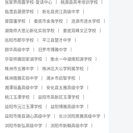
张家界雨露学校-复读中心
桃源县高考培训学校
临澧县晟德学校
新化县资江高级中学
曾国藩学校
娄底市金海学校
涟源市涟水学校
湖南师大思沁新化实验学校
娄底双峰文正学校
岳阳市郡华学校
平江县楚才中学
颐华高级中学
汨罗市博雅中学
华容师雅田家湖学校
衡水一中湖南知源学校
株洲市五雅中学
株洲北大公学附属学校
株洲南雅实验中学
湘乡市启智学校
湘潭垣鑫高级中学
安化县五雅高级中学
桃江玉潭学校
益阳市高新区玉潭学校
益阳市沅江玉潭学校
益阳博雅高级中学
益阳市南县湖心高级中学
长沙浏阳景雅高级中学
浏阳市新弘高级中学
浏阳市新翰高级中学