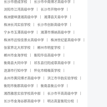
长沙市德成学校
长沙市中南博才高级中学
浏阳市江湾高级中学
长沙市开物中学
株洲健坤潇湘高级中学
湘潭县天易中学
株洲长鸿实验学校
长沙市创新高级中学
宁乡市玉潭高级中学
湘潭市博纳高级中学
株洲市远恒佳景炎高级中学
株洲世纪星高级中学
张家界北大邦学校
郴州市明星学校
郴州市金海学校
衡阳华岳高级中学
衡南县大同中学
祁东县归阳成章高级中学
涟源市行知中学
怀化市精楷英学校
永州市黄冈博才高级中学
洪江市华韵实验学校
衡阳市衡郡高级中学
衡南县衡云中学
湘西雅思实验学校高中部
长沙市平高高级中学
长沙市金海谷郡高级中学
明达高复衡阳分校