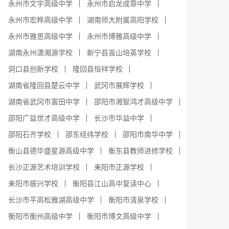
永州市文宇高级中学
永州市启龙成章中学
永州市宏桦高级中学
湖南师大附属高阳学校
永州市雅思高级中学
永州市博雅高级中学
湖南永州潇湘源学校
新宁县崀山培英学校
洞口县创新学校
隆回县恒祥学校
湖南省隆回县楚云中学
武冈市展辉学校
湖南省武冈市富田中学
邵阳市湘智鸿才高级中学
邵阳广益世才高级中学
长沙市华益中学
邵阳石齐学校
邵东经纬学校
邵阳市南华中学
衡山县德华盛星源高级中学
衡东县教师进修学校
长沙正源艺术培训学校
耒阳市正源学校
耒阳市振兴学校
衡阳县江山高中复读中心
长沙市平高松雅湖高级中学
衡阳市清泉学校
衡阳市衡州高级中学
衡阳市博文高级中学