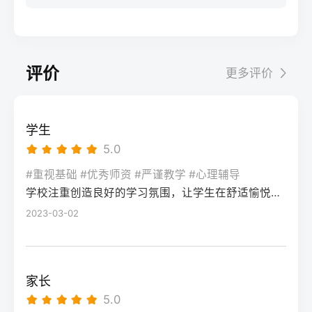
步：网上报名（一般10-11月）登录本省教育
科院校、高职院校及少数公办专科的冷门专
据）消极面（占比/数据）平衡策略目标感
实操法第一步：量化分析高考成绩与提分空
考试院官网，进入“普通高考网上报名”入口。
业录取。但重点注意：2026年新高考改革
2026届调查中81%的学生“比应届更自律”15%
间对照2026年本省一分一段表，明确当前位
选择“往届生”或“社会考生”类别，填写个人信
下，部分省份实行“专业+院校”平行志愿，低
的人“因过度紧张导致效率下降”将大目标分解
次。客观分析各科失分原因：若主要失分在
息（包括曾经的学籍号、高中毕业信息）。
分段考生应优先选择招生计划充足、往年投
为每日小任务，降低完美期待社交孤独同龄
可提升的模块（如数学中档题、英语单词积
评价
更多评价
特别注意选择科类（物理组/历史组或文/理
档线在240分左右的院校，同时关注校企合作
人共同奋斗形成“战友”情谊约40%学生偶尔回
累），提分潜力较大；若已接近自身天花板
科），以及是否报考艺术、体育类。提交后
或定向培养项目。由于分数较低，选择面
避参加同学聚会建立3-5人的学习小组，每周
（如语文长期110分以下），则提分空间有
在线支付报名费，并记录报名号。第三步：
窄，强烈建议考生结合自身情况评估是否通
一次团队活动提分效果湖南省复读学校2025
限。第二步：评估新高考政策是否友好截止
学生
现场确认与资格审查按指定时间前往报名点
过复读争取更高分数。二、深度解析：240分
届平均提分48分10%的学生提分不明显（主
2026年，多数省份已实施新高考3+1+2或
5.0
（通常为县区招办或指定的高中），携带原
考生复读的潜力与规划240分通常意味着基础
要因基础薄弱或方法错误）每月进行一次学
3+3模式。复读生需确认原选科组合是否保
始材料进行人像采集、指纹录入和证件核
薄弱，但复读提分空间较大（平均提升80-
#重视基础 #优秀师资 #严谨教学 #心理辅导
情诊断，及时调整复习方向心理韧性复读后
留，部分省份可能调整选考科目题型或赋分
验。重点审查学籍状态：已录取但未报到的
学校注重创造良好的学习氛围，让学生在舒适愉悦的环境中学习。这种氛围可以让学生更加投入学习，提高学习效率，同时也有利于培养学生的自律能力。
150分常见）。以下为具体步骤：选择复读学
抗压能力提升的占86%少数学生出现轻度焦
规则。建议访问各省教育考试院官网查阅
学生需提供高校退学证明；已报到但退学的
校：优先选择针对性教学的低分复读班，如
2023-03-02
虑（需学校心理咨询介入）培养运动或艺术
2027届高考改革文件（因本地政策框架通常
需提供学校出具的学籍注销证明。确认无误
长沙部分高复学校设有“低分突破班”，2025
爱好作为情绪出口四、常见问题解答Q1：复
提前一年公布），或参考2026届的稳定政
后签字确认，报名流程完成。三、客观对
届平均提分达120分。制定补弱计划：利用新
读会不会很孤独？A：短期内会因为脱离原同
策。第三步：制定一年提分计划并试运行从
比：原籍报名与异地报名的条件与流程差异
高考选科优势，放弃高难度知识点，主攻基
学圈而产生孤独感，但复读班本身就是新集
落榜后一个月内启动预复习，若2周内能坚持
家长
对比维度原籍（户籍地）报名异地（学籍
础题（如数学前90分、语文作文规范、英语
体。建议主动竞选班干部或加入学习互助
每天6小时高效学习，适应作息，则复读成功
5.0
地）报名适用人群户籍与高中毕业地一致，
词汇突击）。心理建设：低分考生易自卑，
组。数据显示，2025届参与小组学习的复读