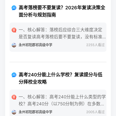
重点不同：适应期（9月-11月）：新鲜感与
报信息、缴费和现场确认。核心步骤包括：
落差感交织。很多学生刚进复读班时斗志昂
高考落榜要不要复读？2026年复读决策全
确认户籍或学籍所在地、准备有效身份证和
扬，但发现知识漏洞后容易沮丧。建议：每
面分析与规划指南
高中毕业证（或同等学力证明）、留意往届
天记录3件小成就，用日记疏导情绪。瓶颈期
生专属的报名点。2026年高考报名时间通常
（12月-次年2月）：成绩提升缓慢甚至倒退
一、核心解答：落榜后应综合三大维度决定
安排在2025年10月至11月（对应2026年高
是最大痛点。2025届多校数据显示，约65%
是否复读高考落榜后要不要复读，没有标准
考），部分省份会开放补报名窗口，但建议
的复读生在此阶段出现“高原反应”。此时应果
答案，但可以从提分潜力、政策适应性和心
永州祁阳郡祁高级中学
2255
人看过
尽量在首次报名期内完成。二、深度解析：
断调整学习策略，寻求老师一对一分析试
理与家庭支持三个关键维度进行自我评估。
2026年复读生报名高考的三大实操步骤以下
卷。冲刺期（3月-5月）：效率显著提高，但
如果落榜因重大失误（如涂卡错误、突发疾
以2026年高考（即2025年下半年报名）为基
焦虑会随高考临近加剧。可采用“番茄工作法
病）、离批次线差距在30分以内，且本人有
准，详细拆解流程：第一步：资格自查与材
+正念呼吸”，每天留出15分钟运动时间。考
强烈复读意愿与改进计划，建议考虑复读；
料准备复读生需确保没有高校学籍（已被录
高考240分能上什么学校？复读提分与低
前一个月：情绪易波动，部分学生出现生理
如果因长期基础薄弱、学习态度不端正或者
取未报到或已退学），并准备好本人二代身
分择校全攻略
性不适（失眠、胃痛）。建议模拟高考作
已复读过一次，则更推荐选择专科或职业教
份证、户口本、高中毕业证或同等学力证明
息，提前适应考场生物钟。三、客观对比：
育路径。2026年新高考在选科、志愿填报上
原件。如果在外省借读，需回到户籍所在地
一、核心解答：高考240分能上什么类型的学
积极感受与消极感受的双面性下表直观对比
仍有微调，复读生必须提前确认学籍、选科
报名，或提前确认是否符合流入地的高考报
校？高考240分（以750分制为例）在多数省
复读过程中典型感受的两面性，帮助读者客
匹配及所在省份的艺术/体育等特殊类型政策
名条件（如居住证、社保年限等）。第二
份处于专科批次低分段，仍可被部分民办专
观看待情绪波动：感受维度积极面（占比/数
永州祁阳郡祁高级中学
2005
人看过
变动。二、深度解析：2026年复读决策四步