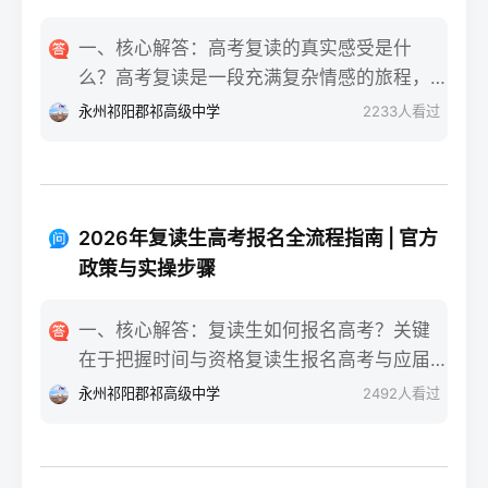
一、核心解答：高考复读的真实感受是什
么？高考复读是一段充满复杂情感的旅程，
真实的感受可以用“痛并成长着”来概括。根据
永州祁阳郡祁高级中学
2233
人看过
复读招生网对2025届复读生的调研，2026年
复读生的核心感受集中在三个方面：明确的
目标感带来的充实、成绩波动的焦虑，以及
心智成熟的收获。在湖南省某知名高复学校
2026年复读生高考报名全流程指南 | 官方
2025届学生中，73%的受访者表示复读最大
政策与实操步骤
的正面感受是“重新掌握选择权”，而59%的人
同时承认曾经历“间歇性的自我怀疑”。重要的
一、核心解答：复读生如何报名高考？关键
是，这些感受并非不可管理，通过科学的规
在于把握时间与资格复读生报名高考与应届
划和心态调整，复读完全可能成为人生中宝
生大体相同，但需注意学籍和户籍地的衔
永州祁阳郡祁高级中学
2492
人看过
贵的成长经历。二、深度解析：复读期间常
接。根据2026年各省教育考试院政策，复读
见心理阶段与应对方法复读生的心理变化通
生（社会考生）必须在规定时间内登录所在
常可分为四个阶段，每个阶段的感受和应对
省份的普通高考网上报名系统完成注册、填