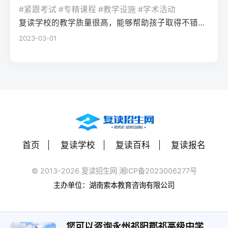
率更高。必须制定针对弱科的专项提升方案
或户籍在本省但在外省复读在流入地有连续
复读期间需调整心态，避免盲目攀比进度。
#紧跟考试 #专精课程 #教学设施 #学术活动
生孤独感评分比独自学习者低37%。Q2：复
（如每日1小时数学错题复盘）。第四步：评
学籍且符合随迁子女政策，或当地另有特别
建议每日设定小目标，增强信心。政策注
复读学校的教学质量很高，能够帮助孩子取得不错的成绩，同时学习氛围也很好，孩子能够在舒适的环境中学习。我会向其他家长推荐这所学校。
读一年能提高多少分？A：以2026年新高考
估家庭经济与心理支持复读一年费用（含学
规定材料要求身份证、户口本、高中毕业证
意：2026年各省（如湖南）复读生仍可正常
2023-03-01
背景来看，全国多数省份复读生平均提分在
费、住宿、资料）通常在1万至5万元不等。
还需提供父母居住证、稳定就业证明、社保
参加高考，学籍问题通常由复读学校统一处
40-70分之间。提分主要取决于基础（300-
家庭需能提供稳定支持；学生本人需具备抗
缴纳记录等（各省不同）报名地点户籍地县
理，应届生身份不受影响。三、客观对比：
400分段提分空间大）和执行力。注意：不要
压能力，能主动寻求心理咨询或师生沟通。
区招办指定的报名点学籍所在学校或当地县
240分直接读专科 vs 复读一年比较维度直接
轻信“保提100分”的承诺，科学规划才是关
可先参加复读学校的试读日或心理测评。
区招办优势流程简单，政策稳定避免回原籍
读专科复读一年时间成本0年额外时间多花1
键。Q3：如何克服复读中的焦虑？A：建议
三、客观对比：复读与不复读的利弊及复读
奔波，可沿用复读学校的辅导资源劣势复读
年时间经济成本学费约5000-15000元/年复
三种方法：①每日10分钟正念冥想（使用潮
类型选择选择方案优点缺点适合人群复读
生若在外省就读，需返回户籍地参加考试和
读费+生活费约2-5万元未来出路专科毕业可
汐App等工具）；②写“焦虑清单”并逐一理性
（公立/民办）有机会冲击更好本科，弥补遗
体检门槛高，需提前准备材料，且部分省份
专升本（2年），但第一学历受限制若提分
反驳；③每周与父母或信任的老师通话一
憾，提升后劲压力大，存在再次失利风险，
限制异地复读生报考本科批次四、常见问题
首页
复读学校
复读百科
复读报名
100分以上，可冲本科院校，第一学历优势明
次。研究表明，结构化倾诉能使焦虑水平降
经济成本高，浪费一年时间离目标线30分以
解答Q1：复读生报名高考时，原来的学籍号
显提分可能性无提升空间平均提分80-150
低52%。
内、非智力因素失误、有明确提升规划者不
还能用吗？A：复读生通常作为社会考生重新
© 2013-2026 复读招生网 湘ICP备2023006277号
分，勤奋者可达200分适合人群不愿复读、有
复读（读专科/就业）节省一年，提前进入社
注册新的报名号，原高中学籍号仅用于资格
主办单位：湖南索本教育咨询有限公司
明确职业规划者有决心、基础仍有漏洞、想
会或就业，部分专业就业前景好学历起点
审核（证明高中毕业）。报名系统会为每个
提升学历层次者四、常见问题解答问：240分
低，未来专升本或考研的路径更长，复习动
考生分配新的考籍号，不影响考试和录取。
复读一年能提高到本科线吗？答：有希望，
力易丧失基础薄弱、对学习反感、家庭经济
您可以咨询永州祁阳郡祁高级中学
Q2：2026年高考复读生可以报名哪些院校？