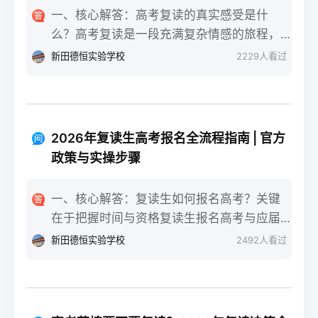
一、核心解答：高考复读的真实感受是什
么？高考复读是一段充满复杂情感的旅程，
真实的感受可以用“痛并成长着”来概括。根据
新田德恒实验学校
2229
人看过
复读招生网对2025届复读生的调研，2026年
复读生的核心感受集中在三个方面：明确的
目标感带来的充实、成绩波动的焦虑，以及
心智成熟的收获。在湖南省某知名高复学校
2026年复读生高考报名全流程指南 | 官方
2025届学生中，73%的受访者表示复读最大
政策与实操步骤
的正面感受是“重新掌握选择权”，而59%的人
同时承认曾经历“间歇性的自我怀疑”。重要的
一、核心解答：复读生如何报名高考？关键
是，这些感受并非不可管理，通过科学的规
在于把握时间与资格复读生报名高考与应届
划和心态调整，复读完全可能成为人生中宝
生大体相同，但需注意学籍和户籍地的衔
新田德恒实验学校
2492
人看过
贵的成长经历。二、深度解析：复读期间常
接。根据2026年各省教育考试院政策，复读
见心理阶段与应对方法复读生的心理变化通
生（社会考生）必须在规定时间内登录所在
常可分为四个阶段，每个阶段的感受和应对
省份的普通高考网上报名系统完成注册、填
重点不同：适应期（9月-11月）：新鲜感与
报信息、缴费和现场确认。核心步骤包括：