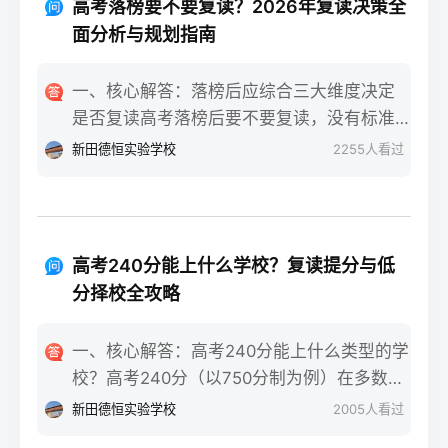
落差感交织。很多学生刚进复读班时斗志昂
高考落榜要不要复读？2026年复读决策全
确认户籍或学籍所在地、准备有效身份证和
扬，但发现知识漏洞后容易沮丧。建议：每
面分析与规划指南
高中毕业证（或同等学力证明）、留意往届
天记录3件小成就，用日记疏导情绪。瓶颈期
生专属的报名点。2026年高考报名时间通常
（12月-次年2月）：成绩提升缓慢甚至倒退
一、核心解答：落榜后应综合三大维度决定
安排在2025年10月至11月（对应2026年高
是最大痛点。2025届多校数据显示，约65%
是否复读高考落榜后要不要复读，没有标准
考），部分省份会开放补报名窗口，但建议
的复读生在此阶段出现“高原反应”。此时应果
答案，但可以从提分潜力、政策适应性和心
新田德恒实验学校
2255
人看过
尽量在首次报名期内完成。二、深度解析：
断调整学习策略，寻求老师一对一分析试
理与家庭支持三个关键维度进行自我评估。
2026年复读生报名高考的三大实操步骤以下
卷。冲刺期（3月-5月）：效率显著提高，但
如果落榜因重大失误（如涂卡错误、突发疾
以2026年高考（即2025年下半年报名）为基
焦虑会随高考临近加剧。可采用“番茄工作法
病）、离批次线差距在30分以内，且本人有
准，详细拆解流程：第一步：资格自查与材
+正念呼吸”，每天留出15分钟运动时间。考
强烈复读意愿与改进计划，建议考虑复读；
料准备复读生需确保没有高校学籍（已被录
高考240分能上什么学校？复读提分与低
前一个月：情绪易波动，部分学生出现生理
如果因长期基础薄弱、学习态度不端正或者
取未报到或已退学），并准备好本人二代身
分择校全攻略
性不适（失眠、胃痛）。建议模拟高考作
已复读过一次，则更推荐选择专科或职业教
份证、户口本、高中毕业证或同等学力证明
息，提前适应考场生物钟。三、客观对比：
育路径。2026年新高考在选科、志愿填报上
原件。如果在外省借读，需回到户籍所在地
一、核心解答：高考240分能上什么类型的学
积极感受与消极感受的双面性下表直观对比
仍有微调，复读生必须提前确认学籍、选科
报名，或提前确认是否符合流入地的高考报
校？高考240分（以750分制为例）在多数省
复读过程中典型感受的两面性，帮助读者客
匹配及所在省份的艺术/体育等特殊类型政策
名条件（如居住证、社保年限等）。第二
份处于专科批次低分段，仍可被部分民办专
观看待情绪波动：感受维度积极面（占比/数
新田德恒实验学校
2005
人看过
变动。二、深度解析：2026年复读决策四步
步：网上报名（一般10-11月）登录本省教育
科院校、高职院校及少数公办专科的冷门专
据）消极面（占比/数据）平衡策略目标感
实操法第一步：量化分析高考成绩与提分空