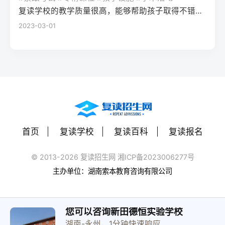
（如每日1小时数学错题复盘）。第四步：评
学籍且符合随迁子女政策，或当地另有特别
建议每日设定小目标，增强信心。政策注
复读学校的教学质量很高，能够帮助孩子取得不错的成绩，同时学习氛围也很好，孩子能够在舒适的环境中学习。我会向其他家长推荐这所学校。
读一年能提高多少分？A：以2026年新高考
估家庭经济与心理支持复读一年费用（含学
规定材料要求身份证、户口本、高中毕业证
意：2026年各省（如湖南）复读生仍可正常
2023-03-01
背景来看，全国多数省份复读生平均提分在
费、住宿、资料）通常在1万至5万元不等。
还需提供父母居住证、稳定就业证明、社保
参加高考，学籍问题通常由复读学校统一处
40-70分之间。提分主要取决于基础（300-
家庭需能提供稳定支持；学生本人需具备抗
缴纳记录等（各省不同）报名地点户籍地县
理，应届生身份不受影响。三、客观对比：
400分段提分空间大）和执行力。注意：不要
压能力，能主动寻求心理咨询或师生沟通。
区招办指定的报名点学籍所在学校或当地县
240分直接读专科 vs 复读一年比较维度直接
轻信“保提100分”的承诺，科学规划才是关
可先参加复读学校的试读日或心理测评。
区招办优势流程简单，政策稳定避免回原籍
读专科复读一年时间成本0年额外时间多花1
键。Q3：如何克服复读中的焦虑？A：建议
三、客观对比：复读与不复读的利弊及复读
奔波，可沿用复读学校的辅导资源劣势复读
年时间经济成本学费约5000-15000元/年复
三种方法：①每日10分钟正念冥想（使用潮
类型选择选择方案优点缺点适合人群复读
生若在外省就读，需返回户籍地参加考试和
读费+生活费约2-5万元未来出路专科毕业可
汐App等工具）；②写“焦虑清单”并逐一理性
（公立/民办）有机会冲击更好本科，弥补遗
体检门槛高，需提前准备材料，且部分省份
专升本（2年），但第一学历受限制若提分
反驳；③每周与父母或信任的老师通话一
憾，提升后劲压力大，存在再次失利风险，
限制异地复读生报考本科批次四、常见问题
首页
复读学校
复读百科
复读报名
100分以上，可冲本科院校，第一学历优势明
次。研究表明，结构化倾诉能使焦虑水平降
经济成本高，浪费一年时间离目标线30分以
解答Q1：复读生报名高考时，原来的学籍号
显提分可能性无提升空间平均提分80-150
低52%。
内、非智力因素失误、有明确提升规划者不
还能用吗？A：复读生通常作为社会考生重新
© 2013-2026 复读招生网 湘ICP备2023006277号
分，勤奋者可达200分适合人群不愿复读、有
复读（读专科/就业）节省一年，提前进入社
注册新的报名号，原高中学籍号仅用于资格
主办单位：湖南索本教育咨询有限公司
明确职业规划者有决心、基础仍有漏洞、想
会或就业，部分专业就业前景好学历起点
审核（证明高中毕业）。报名系统会为每个
提升学历层次者四、常见问题解答问：240分
低，未来专升本或考研的路径更长，复习动
考生分配新的考籍号，不影响考试和录取。
复读一年能提高到本科线吗？答：有希望，
力易丧失基础薄弱、对学习反感、家庭经济
Q2：2026年高考复读生可以报名哪些院校？
您可以咨询新田德恒实验学校
但需看省份本科线。以湖南2025年历史类本
紧张、已超龄或复读过公办复读学校学费低
湖南-永州，1分钟快速响应