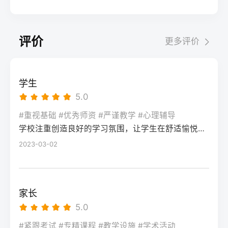
考试院官网，进入“普通高考网上报名”入口。
业录取。但重点注意：2026年新高考改革
2026届调查中81%的学生“比应届更自律”15%
间对照2026年本省一分一段表，明确当前位
选择“往届生”或“社会考生”类别，填写个人信
下，部分省份实行“专业+院校”平行志愿，低
的人“因过度紧张导致效率下降”将大目标分解
次。客观分析各科失分原因：若主要失分在
息（包括曾经的学籍号、高中毕业信息）。
分段考生应优先选择招生计划充足、往年投
为每日小任务，降低完美期待社交孤独同龄
可提升的模块（如数学中档题、英语单词积
评价
更多评价
特别注意选择科类（物理组/历史组或文/理
档线在240分左右的院校，同时关注校企合作
人共同奋斗形成“战友”情谊约40%学生偶尔回
累），提分潜力较大；若已接近自身天花板
科），以及是否报考艺术、体育类。提交后
或定向培养项目。由于分数较低，选择面
避参加同学聚会建立3-5人的学习小组，每周
（如语文长期110分以下），则提分空间有
在线支付报名费，并记录报名号。第三步：
窄，强烈建议考生结合自身情况评估是否通
一次团队活动提分效果湖南省复读学校2025
限。第二步：评估新高考政策是否友好截止
学生
现场确认与资格审查按指定时间前往报名点
过复读争取更高分数。二、深度解析：240分
届平均提分48分10%的学生提分不明显（主
2026年，多数省份已实施新高考3+1+2或
5.0
（通常为县区招办或指定的高中），携带原
考生复读的潜力与规划240分通常意味着基础
要因基础薄弱或方法错误）每月进行一次学
3+3模式。复读生需确认原选科组合是否保
始材料进行人像采集、指纹录入和证件核
薄弱，但复读提分空间较大（平均提升80-
#重视基础 #优秀师资 #严谨教学 #心理辅导
情诊断，及时调整复习方向心理韧性复读后
留，部分省份可能调整选考科目题型或赋分
验。重点审查学籍状态：已录取但未报到的
学校注重创造良好的学习氛围，让学生在舒适愉悦的环境中学习。这种氛围可以让学生更加投入学习，提高学习效率，同时也有利于培养学生的自律能力。
150分常见）。以下为具体步骤：选择复读学
抗压能力提升的占86%少数学生出现轻度焦
规则。建议访问各省教育考试院官网查阅
学生需提供高校退学证明；已报到但退学的
校：优先选择针对性教学的低分复读班，如
2023-03-02
虑（需学校心理咨询介入）培养运动或艺术
2027届高考改革文件（因本地政策框架通常
需提供学校出具的学籍注销证明。确认无误
长沙部分高复学校设有“低分突破班”，2025
爱好作为情绪出口四、常见问题解答Q1：复
提前一年公布），或参考2026届的稳定政
后签字确认，报名流程完成。三、客观对
届平均提分达120分。制定补弱计划：利用新
读会不会很孤独？A：短期内会因为脱离原同
策。第三步：制定一年提分计划并试运行从
比：原籍报名与异地报名的条件与流程差异
高考选科优势，放弃高难度知识点，主攻基
学圈而产生孤独感，但复读班本身就是新集
落榜后一个月内启动预复习，若2周内能坚持
家长
对比维度原籍（户籍地）报名异地（学籍
础题（如数学前90分、语文作文规范、英语
体。建议主动竞选班干部或加入学习互助
每天6小时高效学习，适应作息，则复读成功
5.0
地）报名适用人群户籍与高中毕业地一致，
词汇突击）。心理建设：低分考生易自卑，
组。数据显示，2025届参与小组学习的复读
率更高。必须制定针对弱科的专项提升方案
或户籍在本省但在外省复读在流入地有连续
复读期间需调整心态，避免盲目攀比进度。
#紧跟考试 #专精课程 #教学设施 #学术活动
生孤独感评分比独自学习者低37%。Q2：复