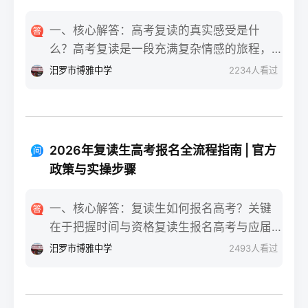
一、核心解答：高考复读的真实感受是什
么？高考复读是一段充满复杂情感的旅程，
真实的感受可以用“痛并成长着”来概括。根据
汨罗市博雅中学
2234
人看过
复读招生网对2025届复读生的调研，2026年
复读生的核心感受集中在三个方面：明确的
目标感带来的充实、成绩波动的焦虑，以及
心智成熟的收获。在湖南省某知名高复学校
2026年复读生高考报名全流程指南 | 官方
2025届学生中，73%的受访者表示复读最大
政策与实操步骤
的正面感受是“重新掌握选择权”，而59%的人
同时承认曾经历“间歇性的自我怀疑”。重要的
一、核心解答：复读生如何报名高考？关键
是，这些感受并非不可管理，通过科学的规
在于把握时间与资格复读生报名高考与应届
划和心态调整，复读完全可能成为人生中宝
生大体相同，但需注意学籍和户籍地的衔
汨罗市博雅中学
2493
人看过
贵的成长经历。二、深度解析：复读期间常
接。根据2026年各省教育考试院政策，复读
见心理阶段与应对方法复读生的心理变化通
生（社会考生）必须在规定时间内登录所在
常可分为四个阶段，每个阶段的感受和应对
省份的普通高考网上报名系统完成注册、填