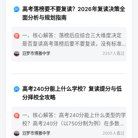
重点不同：适应期（9月-11月）：新鲜感与
报信息、缴费和现场确认。核心步骤包括：
落差感交织。很多学生刚进复读班时斗志昂
高考落榜要不要复读？2026年复读决策全
确认户籍或学籍所在地、准备有效身份证和
扬，但发现知识漏洞后容易沮丧。建议：每
面分析与规划指南
高中毕业证（或同等学力证明）、留意往届
天记录3件小成就，用日记疏导情绪。瓶颈期
生专属的报名点。2026年高考报名时间通常
（12月-次年2月）：成绩提升缓慢甚至倒退
一、核心解答：落榜后应综合三大维度决定
安排在2025年10月至11月（对应2026年高
是最大痛点。2025届多校数据显示，约65%
是否复读高考落榜后要不要复读，没有标准
考），部分省份会开放补报名窗口，但建议
的复读生在此阶段出现“高原反应”。此时应果
答案，但可以从提分潜力、政策适应性和心
汨罗市博雅中学
2257
人看过
尽量在首次报名期内完成。二、深度解析：
断调整学习策略，寻求老师一对一分析试
理与家庭支持三个关键维度进行自我评估。
2026年复读生报名高考的三大实操步骤以下
卷。冲刺期（3月-5月）：效率显著提高，但
如果落榜因重大失误（如涂卡错误、突发疾
以2026年高考（即2025年下半年报名）为基
焦虑会随高考临近加剧。可采用“番茄工作法
病）、离批次线差距在30分以内，且本人有
准，详细拆解流程：第一步：资格自查与材
+正念呼吸”，每天留出15分钟运动时间。考
强烈复读意愿与改进计划，建议考虑复读；
料准备复读生需确保没有高校学籍（已被录
高考240分能上什么学校？复读提分与低
前一个月：情绪易波动，部分学生出现生理
如果因长期基础薄弱、学习态度不端正或者
取未报到或已退学），并准备好本人二代身
分择校全攻略
性不适（失眠、胃痛）。建议模拟高考作
已复读过一次，则更推荐选择专科或职业教
份证、户口本、高中毕业证或同等学力证明
息，提前适应考场生物钟。三、客观对比：
育路径。2026年新高考在选科、志愿填报上
原件。如果在外省借读，需回到户籍所在地
一、核心解答：高考240分能上什么类型的学
积极感受与消极感受的双面性下表直观对比
仍有微调，复读生必须提前确认学籍、选科
报名，或提前确认是否符合流入地的高考报
校？高考240分（以750分制为例）在多数省
复读过程中典型感受的两面性，帮助读者客
匹配及所在省份的艺术/体育等特殊类型政策
名条件（如居住证、社保年限等）。第二
份处于专科批次低分段，仍可被部分民办专
观看待情绪波动：感受维度积极面（占比/数
汨罗市博雅中学
2005
人看过
变动。二、深度解析：2026年复读决策四步