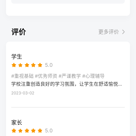
步：网上报名（一般10-11月）登录本省教育
科院校、高职院校及少数公办专科的冷门专
据）消极面（占比/数据）平衡策略目标感
实操法第一步：量化分析高考成绩与提分空
考试院官网，进入“普通高考网上报名”入口。
业录取。但重点注意：2026年新高考改革
2026届调查中81%的学生“比应届更自律”15%
间对照2026年本省一分一段表，明确当前位
选择“往届生”或“社会考生”类别，填写个人信
下，部分省份实行“专业+院校”平行志愿，低
的人“因过度紧张导致效率下降”将大目标分解
次。客观分析各科失分原因：若主要失分在
息（包括曾经的学籍号、高中毕业信息）。
分段考生应优先选择招生计划充足、往年投
为每日小任务，降低完美期待社交孤独同龄
可提升的模块（如数学中档题、英语单词积
评价
更多评价
特别注意选择科类（物理组/历史组或文/理
档线在240分左右的院校，同时关注校企合作
人共同奋斗形成“战友”情谊约40%学生偶尔回
累），提分潜力较大；若已接近自身天花板
科），以及是否报考艺术、体育类。提交后
或定向培养项目。由于分数较低，选择面
避参加同学聚会建立3-5人的学习小组，每周
（如语文长期110分以下），则提分空间有
在线支付报名费，并记录报名号。第三步：
窄，强烈建议考生结合自身情况评估是否通
一次团队活动提分效果湖南省复读学校2025
限。第二步：评估新高考政策是否友好截止
学生
现场确认与资格审查按指定时间前往报名点
过复读争取更高分数。二、深度解析：240分
届平均提分48分10%的学生提分不明显（主
2026年，多数省份已实施新高考3+1+2或
5.0
（通常为县区招办或指定的高中），携带原
考生复读的潜力与规划240分通常意味着基础
要因基础薄弱或方法错误）每月进行一次学
3+3模式。复读生需确认原选科组合是否保
始材料进行人像采集、指纹录入和证件核
薄弱，但复读提分空间较大（平均提升80-
#重视基础 #优秀师资 #严谨教学 #心理辅导
情诊断，及时调整复习方向心理韧性复读后
留，部分省份可能调整选考科目题型或赋分
验。重点审查学籍状态：已录取但未报到的
学校注重创造良好的学习氛围，让学生在舒适愉悦的环境中学习。这种氛围可以让学生更加投入学习，提高学习效率，同时也有利于培养学生的自律能力。
150分常见）。以下为具体步骤：选择复读学
抗压能力提升的占86%少数学生出现轻度焦
规则。建议访问各省教育考试院官网查阅
学生需提供高校退学证明；已报到但退学的
校：优先选择针对性教学的低分复读班，如
2023-03-02
虑（需学校心理咨询介入）培养运动或艺术
2027届高考改革文件（因本地政策框架通常
需提供学校出具的学籍注销证明。确认无误
长沙部分高复学校设有“低分突破班”，2025
爱好作为情绪出口四、常见问题解答Q1：复
提前一年公布），或参考2026届的稳定政
后签字确认，报名流程完成。三、客观对
届平均提分达120分。制定补弱计划：利用新
读会不会很孤独？A：短期内会因为脱离原同
策。第三步：制定一年提分计划并试运行从
比：原籍报名与异地报名的条件与流程差异
高考选科优势，放弃高难度知识点，主攻基
学圈而产生孤独感，但复读班本身就是新集
落榜后一个月内启动预复习，若2周内能坚持
家长
对比维度原籍（户籍地）报名异地（学籍
础题（如数学前90分、语文作文规范、英语
体。建议主动竞选班干部或加入学习互助
每天6小时高效学习，适应作息，则复读成功
5.0
地）报名适用人群户籍与高中毕业地一致，
词汇突击）。心理建设：低分考生易自卑，
组。数据显示，2025届参与小组学习的复读