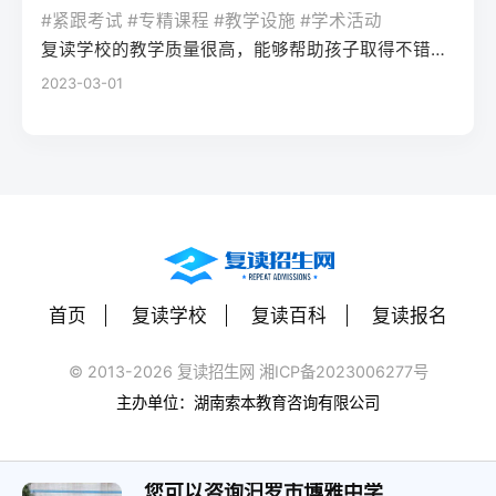
率更高。必须制定针对弱科的专项提升方案
或户籍在本省但在外省复读在流入地有连续
复读期间需调整心态，避免盲目攀比进度。
#紧跟考试 #专精课程 #教学设施 #学术活动
生孤独感评分比独自学习者低37%。Q2：复
（如每日1小时数学错题复盘）。第四步：评
学籍且符合随迁子女政策，或当地另有特别
建议每日设定小目标，增强信心。政策注
复读学校的教学质量很高，能够帮助孩子取得不错的成绩，同时学习氛围也很好，孩子能够在舒适的环境中学习。我会向其他家长推荐这所学校。
读一年能提高多少分？A：以2026年新高考
估家庭经济与心理支持复读一年费用（含学
规定材料要求身份证、户口本、高中毕业证
意：2026年各省（如湖南）复读生仍可正常
2023-03-01
背景来看，全国多数省份复读生平均提分在
费、住宿、资料）通常在1万至5万元不等。
还需提供父母居住证、稳定就业证明、社保
参加高考，学籍问题通常由复读学校统一处
40-70分之间。提分主要取决于基础（300-
家庭需能提供稳定支持；学生本人需具备抗
缴纳记录等（各省不同）报名地点户籍地县
理，应届生身份不受影响。三、客观对比：
400分段提分空间大）和执行力。注意：不要
压能力，能主动寻求心理咨询或师生沟通。
区招办指定的报名点学籍所在学校或当地县
240分直接读专科 vs 复读一年比较维度直接
轻信“保提100分”的承诺，科学规划才是关
可先参加复读学校的试读日或心理测评。
区招办优势流程简单，政策稳定避免回原籍
读专科复读一年时间成本0年额外时间多花1
键。Q3：如何克服复读中的焦虑？A：建议
三、客观对比：复读与不复读的利弊及复读
奔波，可沿用复读学校的辅导资源劣势复读
年时间经济成本学费约5000-15000元/年复
三种方法：①每日10分钟正念冥想（使用潮
类型选择选择方案优点缺点适合人群复读
生若在外省就读，需返回户籍地参加考试和
读费+生活费约2-5万元未来出路专科毕业可
汐App等工具）；②写“焦虑清单”并逐一理性
（公立/民办）有机会冲击更好本科，弥补遗
体检门槛高，需提前准备材料，且部分省份
专升本（2年），但第一学历受限制若提分
反驳；③每周与父母或信任的老师通话一
憾，提升后劲压力大，存在再次失利风险，
限制异地复读生报考本科批次四、常见问题
首页
复读学校
复读百科
复读报名
100分以上，可冲本科院校，第一学历优势明
次。研究表明，结构化倾诉能使焦虑水平降
经济成本高，浪费一年时间离目标线30分以
解答Q1：复读生报名高考时，原来的学籍号
显提分可能性无提升空间平均提分80-150
低52%。
内、非智力因素失误、有明确提升规划者不
还能用吗？A：复读生通常作为社会考生重新
© 2013-2026 复读招生网 湘ICP备2023006277号
分，勤奋者可达200分适合人群不愿复读、有
复读（读专科/就业）节省一年，提前进入社
注册新的报名号，原高中学籍号仅用于资格
主办单位：湖南索本教育咨询有限公司
明确职业规划者有决心、基础仍有漏洞、想
会或就业，部分专业就业前景好学历起点
审核（证明高中毕业）。报名系统会为每个
提升学历层次者四、常见问题解答问：240分
低，未来专升本或考研的路径更长，复习动
考生分配新的考籍号，不影响考试和录取。
复读一年能提高到本科线吗？答：有希望，
力易丧失基础薄弱、对学习反感、家庭经济
您可以咨询汨罗市博雅中学
Q2：2026年高考复读生可以报名哪些院校？