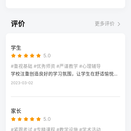
考试院官网，进入“普通高考网上报名”入口。
业录取。但重点注意：2026年新高考改革
2026届调查中81%的学生“比应届更自律”15%
间对照2026年本省一分一段表，明确当前位
选择“往届生”或“社会考生”类别，填写个人信
下，部分省份实行“专业+院校”平行志愿，低
的人“因过度紧张导致效率下降”将大目标分解
次。客观分析各科失分原因：若主要失分在
息（包括曾经的学籍号、高中毕业信息）。
分段考生应优先选择招生计划充足、往年投
为每日小任务，降低完美期待社交孤独同龄
可提升的模块（如数学中档题、英语单词积
评价
更多评价
特别注意选择科类（物理组/历史组或文/理
档线在240分左右的院校，同时关注校企合作
人共同奋斗形成“战友”情谊约40%学生偶尔回
累），提分潜力较大；若已接近自身天花板
科），以及是否报考艺术、体育类。提交后
或定向培养项目。由于分数较低，选择面
避参加同学聚会建立3-5人的学习小组，每周
（如语文长期110分以下），则提分空间有
在线支付报名费，并记录报名号。第三步：
窄，强烈建议考生结合自身情况评估是否通
一次团队活动提分效果湖南省复读学校2025
限。第二步：评估新高考政策是否友好截止
学生
现场确认与资格审查按指定时间前往报名点
过复读争取更高分数。二、深度解析：240分
届平均提分48分10%的学生提分不明显（主
2026年，多数省份已实施新高考3+1+2或
5.0
（通常为县区招办或指定的高中），携带原
考生复读的潜力与规划240分通常意味着基础
要因基础薄弱或方法错误）每月进行一次学
3+3模式。复读生需确认原选科组合是否保
始材料进行人像采集、指纹录入和证件核
薄弱，但复读提分空间较大（平均提升80-
#重视基础 #优秀师资 #严谨教学 #心理辅导
情诊断，及时调整复习方向心理韧性复读后
留，部分省份可能调整选考科目题型或赋分
验。重点审查学籍状态：已录取但未报到的
学校注重创造良好的学习氛围，让学生在舒适愉悦的环境中学习。这种氛围可以让学生更加投入学习，提高学习效率，同时也有利于培养学生的自律能力。
150分常见）。以下为具体步骤：选择复读学
抗压能力提升的占86%少数学生出现轻度焦
规则。建议访问各省教育考试院官网查阅
学生需提供高校退学证明；已报到但退学的
校：优先选择针对性教学的低分复读班，如
2023-03-02
虑（需学校心理咨询介入）培养运动或艺术
2027届高考改革文件（因本地政策框架通常
需提供学校出具的学籍注销证明。确认无误
长沙部分高复学校设有“低分突破班”，2025
爱好作为情绪出口四、常见问题解答Q1：复
提前一年公布），或参考2026届的稳定政
后签字确认，报名流程完成。三、客观对
届平均提分达120分。制定补弱计划：利用新
读会不会很孤独？A：短期内会因为脱离原同
策。第三步：制定一年提分计划并试运行从
比：原籍报名与异地报名的条件与流程差异
高考选科优势，放弃高难度知识点，主攻基
学圈而产生孤独感，但复读班本身就是新集
落榜后一个月内启动预复习，若2周内能坚持
家长
对比维度原籍（户籍地）报名异地（学籍
础题（如数学前90分、语文作文规范、英语
体。建议主动竞选班干部或加入学习互助
每天6小时高效学习，适应作息，则复读成功
5.0
地）报名适用人群户籍与高中毕业地一致，
词汇突击）。心理建设：低分考生易自卑，
组。数据显示，2025届参与小组学习的复读
率更高。必须制定针对弱科的专项提升方案
或户籍在本省但在外省复读在流入地有连续
复读期间需调整心态，避免盲目攀比进度。
#紧跟考试 #专精课程 #教学设施 #学术活动
生孤独感评分比独自学习者低37%。Q2：复