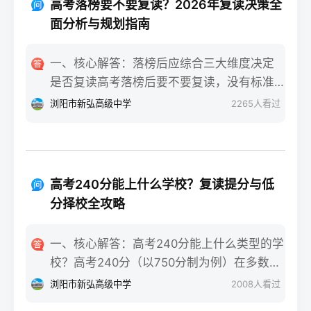
落差感交织。很多学生刚进复读班时斗志昂
高考落榜要不要复读？2026年复读决策全
确认户籍或学籍所在地、准备有效身份证和
扬，但发现知识漏洞后容易沮丧。建议：每
面分析与规划指南
高中毕业证（或同等学力证明）、留意往届
天记录3件小成就，用日记疏导情绪。瓶颈期
生专属的报名点。2026年高考报名时间通常
（12月-次年2月）：成绩提升缓慢甚至倒退
一、核心解答：落榜后应综合三大维度决定
安排在2025年10月至11月（对应2026年高
是最大痛点。2025届多校数据显示，约65%
是否复读高考落榜后要不要复读，没有标准
考），部分省份会开放补报名窗口，但建议
的复读生在此阶段出现“高原反应”。此时应果
答案，但可以从提分潜力、政策适应性和心
浏阳市新弘高级中学
2265
人看过
尽量在首次报名期内完成。二、深度解析：
断调整学习策略，寻求老师一对一分析试
理与家庭支持三个关键维度进行自我评估。
2026年复读生报名高考的三大实操步骤以下
卷。冲刺期（3月-5月）：效率显著提高，但
如果落榜因重大失误（如涂卡错误、突发疾
以2026年高考（即2025年下半年报名）为基
焦虑会随高考临近加剧。可采用“番茄工作法
病）、离批次线差距在30分以内，且本人有
准，详细拆解流程：第一步：资格自查与材
+正念呼吸”，每天留出15分钟运动时间。考
强烈复读意愿与改进计划，建议考虑复读；
料准备复读生需确保没有高校学籍（已被录
高考240分能上什么学校？复读提分与低
前一个月：情绪易波动，部分学生出现生理
如果因长期基础薄弱、学习态度不端正或者
取未报到或已退学），并准备好本人二代身
分择校全攻略
性不适（失眠、胃痛）。建议模拟高考作
已复读过一次，则更推荐选择专科或职业教
份证、户口本、高中毕业证或同等学力证明
息，提前适应考场生物钟。三、客观对比：
育路径。2026年新高考在选科、志愿填报上
原件。如果在外省借读，需回到户籍所在地
一、核心解答：高考240分能上什么类型的学
积极感受与消极感受的双面性下表直观对比
仍有微调，复读生必须提前确认学籍、选科
报名，或提前确认是否符合流入地的高考报
校？高考240分（以750分制为例）在多数省
复读过程中典型感受的两面性，帮助读者客
匹配及所在省份的艺术/体育等特殊类型政策
名条件（如居住证、社保年限等）。第二
份处于专科批次低分段，仍可被部分民办专
观看待情绪波动：感受维度积极面（占比/数
浏阳市新弘高级中学
2008
人看过
变动。二、深度解析：2026年复读决策四步
步：网上报名（一般10-11月）登录本省教育
科院校、高职院校及少数公办专科的冷门专
据）消极面（占比/数据）平衡策略目标感
实操法第一步：量化分析高考成绩与提分空