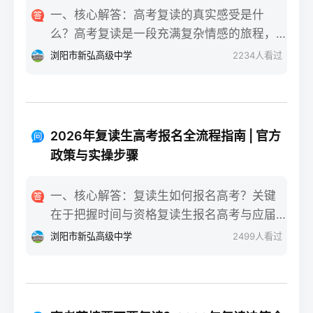
一、核心解答：高考复读的真实感受是什
么？高考复读是一段充满复杂情感的旅程，
真实的感受可以用“痛并成长着”来概括。根据
浏阳市新弘高级中学
2234
人看过
复读招生网对2025届复读生的调研，2026年
复读生的核心感受集中在三个方面：明确的
目标感带来的充实、成绩波动的焦虑，以及
心智成熟的收获。在湖南省某知名高复学校
2026年复读生高考报名全流程指南 | 官方
2025届学生中，73%的受访者表示复读最大
政策与实操步骤
的正面感受是“重新掌握选择权”，而59%的人
同时承认曾经历“间歇性的自我怀疑”。重要的
一、核心解答：复读生如何报名高考？关键
是，这些感受并非不可管理，通过科学的规
在于把握时间与资格复读生报名高考与应届
划和心态调整，复读完全可能成为人生中宝
生大体相同，但需注意学籍和户籍地的衔
浏阳市新弘高级中学
2499
人看过
贵的成长经历。二、深度解析：复读期间常
接。根据2026年各省教育考试院政策，复读
见心理阶段与应对方法复读生的心理变化通
生（社会考生）必须在规定时间内登录所在
常可分为四个阶段，每个阶段的感受和应对
省份的普通高考网上报名系统完成注册、填
重点不同：适应期（9月-11月）：新鲜感与
报信息、缴费和现场确认。核心步骤包括：