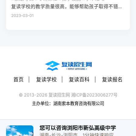
（如每日1小时数学错题复盘）。第四步：评
学籍且符合随迁子女政策，或当地另有特别
建议每日设定小目标，增强信心。政策注
复读学校的教学质量很高，能够帮助孩子取得不错的成绩，同时学习氛围也很好，孩子能够在舒适的环境中学习。我会向其他家长推荐这所学校。
读一年能提高多少分？A：以2026年新高考
估家庭经济与心理支持复读一年费用（含学
规定材料要求身份证、户口本、高中毕业证
意：2026年各省（如湖南）复读生仍可正常
2023-03-01
背景来看，全国多数省份复读生平均提分在
费、住宿、资料）通常在1万至5万元不等。
还需提供父母居住证、稳定就业证明、社保
参加高考，学籍问题通常由复读学校统一处
40-70分之间。提分主要取决于基础（300-
家庭需能提供稳定支持；学生本人需具备抗
缴纳记录等（各省不同）报名地点户籍地县
理，应届生身份不受影响。三、客观对比：
400分段提分空间大）和执行力。注意：不要
压能力，能主动寻求心理咨询或师生沟通。
区招办指定的报名点学籍所在学校或当地县
240分直接读专科 vs 复读一年比较维度直接
轻信“保提100分”的承诺，科学规划才是关
可先参加复读学校的试读日或心理测评。
区招办优势流程简单，政策稳定避免回原籍
读专科复读一年时间成本0年额外时间多花1
键。Q3：如何克服复读中的焦虑？A：建议
三、客观对比：复读与不复读的利弊及复读
奔波，可沿用复读学校的辅导资源劣势复读
年时间经济成本学费约5000-15000元/年复
三种方法：①每日10分钟正念冥想（使用潮
类型选择选择方案优点缺点适合人群复读
生若在外省就读，需返回户籍地参加考试和
读费+生活费约2-5万元未来出路专科毕业可
汐App等工具）；②写“焦虑清单”并逐一理性
（公立/民办）有机会冲击更好本科，弥补遗
体检门槛高，需提前准备材料，且部分省份
专升本（2年），但第一学历受限制若提分
反驳；③每周与父母或信任的老师通话一
憾，提升后劲压力大，存在再次失利风险，
限制异地复读生报考本科批次四、常见问题
首页
复读学校
复读百科
复读报名
100分以上，可冲本科院校，第一学历优势明
次。研究表明，结构化倾诉能使焦虑水平降
经济成本高，浪费一年时间离目标线30分以
解答Q1：复读生报名高考时，原来的学籍号
显提分可能性无提升空间平均提分80-150
低52%。
内、非智力因素失误、有明确提升规划者不
还能用吗？A：复读生通常作为社会考生重新
© 2013-2026 复读招生网 湘ICP备2023006277号
分，勤奋者可达200分适合人群不愿复读、有
复读（读专科/就业）节省一年，提前进入社
注册新的报名号，原高中学籍号仅用于资格
主办单位：湖南索本教育咨询有限公司
明确职业规划者有决心、基础仍有漏洞、想
会或就业，部分专业就业前景好学历起点
审核（证明高中毕业）。报名系统会为每个
提升学历层次者四、常见问题解答问：240分
低，未来专升本或考研的路径更长，复习动
考生分配新的考籍号，不影响考试和录取。
复读一年能提高到本科线吗？答：有希望，
力易丧失基础薄弱、对学习反感、家庭经济
Q2：2026年高考复读生可以报名哪些院校？
您可以咨询浏阳市新弘高级中学
但需看省份本科线。以湖南2025年历史类本
紧张、已超龄或复读过公办复读学校学费低
湖南-长沙-浏阳市，1分钟快速响应