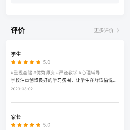
步：网上报名（一般10-11月）登录本省教育
科院校、高职院校及少数公办专科的冷门专
据）消极面（占比/数据）平衡策略目标感
实操法第一步：量化分析高考成绩与提分空
考试院官网，进入“普通高考网上报名”入口。
业录取。但重点注意：2026年新高考改革
2026届调查中81%的学生“比应届更自律”15%
间对照2026年本省一分一段表，明确当前位
选择“往届生”或“社会考生”类别，填写个人信
下，部分省份实行“专业+院校”平行志愿，低
的人“因过度紧张导致效率下降”将大目标分解
次。客观分析各科失分原因：若主要失分在
息（包括曾经的学籍号、高中毕业信息）。
分段考生应优先选择招生计划充足、往年投
为每日小任务，降低完美期待社交孤独同龄
可提升的模块（如数学中档题、英语单词积
评价
更多评价
特别注意选择科类（物理组/历史组或文/理
档线在240分左右的院校，同时关注校企合作
人共同奋斗形成“战友”情谊约40%学生偶尔回
累），提分潜力较大；若已接近自身天花板
科），以及是否报考艺术、体育类。提交后
或定向培养项目。由于分数较低，选择面
避参加同学聚会建立3-5人的学习小组，每周
（如语文长期110分以下），则提分空间有
在线支付报名费，并记录报名号。第三步：
窄，强烈建议考生结合自身情况评估是否通
一次团队活动提分效果湖南省复读学校2025
限。第二步：评估新高考政策是否友好截止
学生
现场确认与资格审查按指定时间前往报名点
过复读争取更高分数。二、深度解析：240分
届平均提分48分10%的学生提分不明显（主
2026年，多数省份已实施新高考3+1+2或
5.0
（通常为县区招办或指定的高中），携带原
考生复读的潜力与规划240分通常意味着基础
要因基础薄弱或方法错误）每月进行一次学
3+3模式。复读生需确认原选科组合是否保
始材料进行人像采集、指纹录入和证件核
薄弱，但复读提分空间较大（平均提升80-
#重视基础 #优秀师资 #严谨教学 #心理辅导
情诊断，及时调整复习方向心理韧性复读后
留，部分省份可能调整选考科目题型或赋分
验。重点审查学籍状态：已录取但未报到的
学校注重创造良好的学习氛围，让学生在舒适愉悦的环境中学习。这种氛围可以让学生更加投入学习，提高学习效率，同时也有利于培养学生的自律能力。
150分常见）。以下为具体步骤：选择复读学
抗压能力提升的占86%少数学生出现轻度焦
规则。建议访问各省教育考试院官网查阅
学生需提供高校退学证明；已报到但退学的
校：优先选择针对性教学的低分复读班，如
2023-03-02
虑（需学校心理咨询介入）培养运动或艺术
2027届高考改革文件（因本地政策框架通常
需提供学校出具的学籍注销证明。确认无误
长沙部分高复学校设有“低分突破班”，2025
爱好作为情绪出口四、常见问题解答Q1：复
提前一年公布），或参考2026届的稳定政
后签字确认，报名流程完成。三、客观对
届平均提分达120分。制定补弱计划：利用新
读会不会很孤独？A：短期内会因为脱离原同
策。第三步：制定一年提分计划并试运行从
比：原籍报名与异地报名的条件与流程差异
高考选科优势，放弃高难度知识点，主攻基
学圈而产生孤独感，但复读班本身就是新集
落榜后一个月内启动预复习，若2周内能坚持
家长
对比维度原籍（户籍地）报名异地（学籍
础题（如数学前90分、语文作文规范、英语
体。建议主动竞选班干部或加入学习互助
每天6小时高效学习，适应作息，则复读成功
5.0
地）报名适用人群户籍与高中毕业地一致，
词汇突击）。心理建设：低分考生易自卑，
组。数据显示，2025届参与小组学习的复读