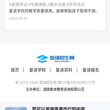
率更高。必须制定针对弱科的专项提升方案
或户籍在本省但在外省复读在流入地有连续
复读期间需调整心态，避免盲目攀比进度。
#紧跟考试 #专精课程 #教学设施 #学术活动
生孤独感评分比独自学习者低37%。Q2：复
（如每日1小时数学错题复盘）。第四步：评
学籍且符合随迁子女政策，或当地另有特别
建议每日设定小目标，增强信心。政策注
复读学校的教学质量很高，能够帮助孩子取得不错的成绩，同时学习氛围也很好，孩子能够在舒适的环境中学习。我会向其他家长推荐这所学校。
读一年能提高多少分？A：以2026年新高考
估家庭经济与心理支持复读一年费用（含学
规定材料要求身份证、户口本、高中毕业证
意：2026年各省（如湖南）复读生仍可正常
2023-03-01
背景来看，全国多数省份复读生平均提分在
费、住宿、资料）通常在1万至5万元不等。
还需提供父母居住证、稳定就业证明、社保
参加高考，学籍问题通常由复读学校统一处
40-70分之间。提分主要取决于基础（300-
家庭需能提供稳定支持；学生本人需具备抗
缴纳记录等（各省不同）报名地点户籍地县
理，应届生身份不受影响。三、客观对比：
400分段提分空间大）和执行力。注意：不要
压能力，能主动寻求心理咨询或师生沟通。
区招办指定的报名点学籍所在学校或当地县
240分直接读专科 vs 复读一年比较维度直接
轻信“保提100分”的承诺，科学规划才是关
可先参加复读学校的试读日或心理测评。
区招办优势流程简单，政策稳定避免回原籍
读专科复读一年时间成本0年额外时间多花1
键。Q3：如何克服复读中的焦虑？A：建议
三、客观对比：复读与不复读的利弊及复读
奔波，可沿用复读学校的辅导资源劣势复读
年时间经济成本学费约5000-15000元/年复
三种方法：①每日10分钟正念冥想（使用潮
类型选择选择方案优点缺点适合人群复读
生若在外省就读，需返回户籍地参加考试和
读费+生活费约2-5万元未来出路专科毕业可
汐App等工具）；②写“焦虑清单”并逐一理性
（公立/民办）有机会冲击更好本科，弥补遗
体检门槛高，需提前准备材料，且部分省份
专升本（2年），但第一学历受限制若提分
反驳；③每周与父母或信任的老师通话一
憾，提升后劲压力大，存在再次失利风险，
限制异地复读生报考本科批次四、常见问题
首页
复读学校
复读百科
复读报名
100分以上，可冲本科院校，第一学历优势明
次。研究表明，结构化倾诉能使焦虑水平降
经济成本高，浪费一年时间离目标线30分以
解答Q1：复读生报名高考时，原来的学籍号
显提分可能性无提升空间平均提分80-150
低52%。
内、非智力因素失误、有明确提升规划者不
还能用吗？A：复读生通常作为社会考生重新
© 2013-2026 复读招生网 湘ICP备2023006277号
分，勤奋者可达200分适合人群不愿复读、有
复读（读专科/就业）节省一年，提前进入社
注册新的报名号，原高中学籍号仅用于资格
主办单位：湖南索本教育咨询有限公司
明确职业规划者有决心、基础仍有漏洞、想
会或就业，部分专业就业前景好学历起点
审核（证明高中毕业）。报名系统会为每个
提升学历层次者四、常见问题解答问：240分
低，未来专升本或考研的路径更长，复习动
考生分配新的考籍号，不影响考试和录取。
复读一年能提高到本科线吗？答：有希望，
力易丧失基础薄弱、对学习反感、家庭经济
您可以咨询涟源市行知中学
Q2：2026年高考复读生可以报名哪些院校？