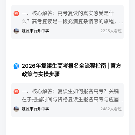
一、核心解答：高考复读的真实感受是什
么？高考复读是一段充满复杂情感的旅程，
真实的感受可以用“痛并成长着”来概括。根据
涟源市行知中学
2225
人看过
复读招生网对2025届复读生的调研，2026年
复读生的核心感受集中在三个方面：明确的
目标感带来的充实、成绩波动的焦虑，以及
心智成熟的收获。在湖南省某知名高复学校
2026年复读生高考报名全流程指南 | 官方
2025届学生中，73%的受访者表示复读最大
政策与实操步骤
的正面感受是“重新掌握选择权”，而59%的人
同时承认曾经历“间歇性的自我怀疑”。重要的
一、核心解答：复读生如何报名高考？关键
是，这些感受并非不可管理，通过科学的规
在于把握时间与资格复读生报名高考与应届
划和心态调整，复读完全可能成为人生中宝
生大体相同，但需注意学籍和户籍地的衔
涟源市行知中学
2482
人看过
贵的成长经历。二、深度解析：复读期间常
接。根据2026年各省教育考试院政策，复读
见心理阶段与应对方法复读生的心理变化通
生（社会考生）必须在规定时间内登录所在
常可分为四个阶段，每个阶段的感受和应对
省份的普通高考网上报名系统完成注册、填