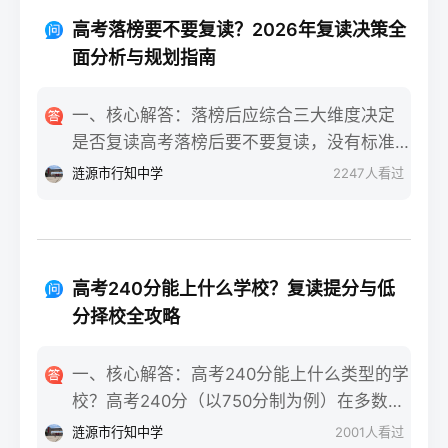
重点不同：适应期（9月-11月）：新鲜感与
报信息、缴费和现场确认。核心步骤包括：
落差感交织。很多学生刚进复读班时斗志昂
高考落榜要不要复读？2026年复读决策全
确认户籍或学籍所在地、准备有效身份证和
扬，但发现知识漏洞后容易沮丧。建议：每
面分析与规划指南
高中毕业证（或同等学力证明）、留意往届
天记录3件小成就，用日记疏导情绪。瓶颈期
生专属的报名点。2026年高考报名时间通常
（12月-次年2月）：成绩提升缓慢甚至倒退
一、核心解答：落榜后应综合三大维度决定
安排在2025年10月至11月（对应2026年高
是最大痛点。2025届多校数据显示，约65%
是否复读高考落榜后要不要复读，没有标准
考），部分省份会开放补报名窗口，但建议
的复读生在此阶段出现“高原反应”。此时应果
答案，但可以从提分潜力、政策适应性和心
涟源市行知中学
2247
人看过
尽量在首次报名期内完成。二、深度解析：
断调整学习策略，寻求老师一对一分析试
理与家庭支持三个关键维度进行自我评估。
2026年复读生报名高考的三大实操步骤以下
卷。冲刺期（3月-5月）：效率显著提高，但
如果落榜因重大失误（如涂卡错误、突发疾
以2026年高考（即2025年下半年报名）为基
焦虑会随高考临近加剧。可采用“番茄工作法
病）、离批次线差距在30分以内，且本人有
准，详细拆解流程：第一步：资格自查与材
+正念呼吸”，每天留出15分钟运动时间。考
强烈复读意愿与改进计划，建议考虑复读；
料准备复读生需确保没有高校学籍（已被录
高考240分能上什么学校？复读提分与低
前一个月：情绪易波动，部分学生出现生理
如果因长期基础薄弱、学习态度不端正或者
取未报到或已退学），并准备好本人二代身
分择校全攻略
性不适（失眠、胃痛）。建议模拟高考作
已复读过一次，则更推荐选择专科或职业教
份证、户口本、高中毕业证或同等学力证明
息，提前适应考场生物钟。三、客观对比：
育路径。2026年新高考在选科、志愿填报上
原件。如果在外省借读，需回到户籍所在地
一、核心解答：高考240分能上什么类型的学
积极感受与消极感受的双面性下表直观对比
仍有微调，复读生必须提前确认学籍、选科
报名，或提前确认是否符合流入地的高考报
校？高考240分（以750分制为例）在多数省
复读过程中典型感受的两面性，帮助读者客
匹配及所在省份的艺术/体育等特殊类型政策
名条件（如居住证、社保年限等）。第二
份处于专科批次低分段，仍可被部分民办专
观看待情绪波动：感受维度积极面（占比/数
涟源市行知中学
2001
人看过
变动。二、深度解析：2026年复读决策四步