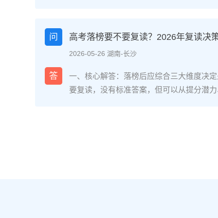
网对2025届复读生的调研，2026年复读
面：明确的目标感带来的充实、成绩波动的
获。在湖南省某知名高复学校2025届学生
问
高考落榜要不要复读？2026年复读决
最大的正面感受是“重新掌握选择权”，而59
2026-05-26 湖南-长沙
歇性的自我怀疑”。重要的是，这些感受并
划和心态调整，复读完全可能成为人生中宝
答
一、核心解答：落榜后应综合三大维度决定
解析：复读期间常见心理阶段与应对方法复
要复读，没有标准答案，但可以从提分潜力
为四个阶段，每个阶段的感受和应对重点不同
庭支持三个关键维度进行自我评估。如果落
月）：新鲜感与落差感交织。很多学生刚进
误、突发疾病）、离批次线差距在30分以
现知识漏洞后容易沮丧。建议：每天记录3
与改进计划，建议考虑复读；如果因长期基
绪。瓶颈期（12月-次年2月）：成绩提升
或者已复读过一次，则更推荐选择专科或职业
025届多校数据显示，约65%的复读生在此
考在选科、志愿填报上仍有微调，复读生必
应果断调整学习策略，寻求老师一对一分析试
配及所在省份的艺术/体育等特殊类型政策变
月）：效率显著提高，但焦虑会随高考临近
年复读决策四步实操法第一步：量化分析高
+正念呼吸”，每天留出15分钟运动时间。
26年本省一分一段表，明确当前位次。客
部分学生出现生理性不适（失眠、胃痛）。
要失分在可提升的模块（如数学中档题、英