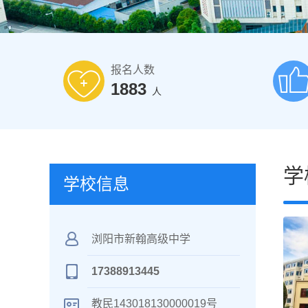
报名人数
1883
人
学
学校信息
浏阳市新翰高级中学
17388913445
教民143018130000019号