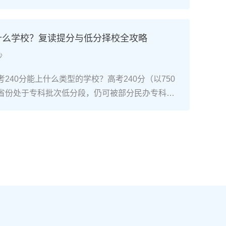
考试院政策，复读生（社会考生）必须在规定时间内
通高考网上报名系统完成注册、填报信息、缴费和
骤包括：确认户籍或学籍所在地、准备有效身份证
上什么学校？复读提分与低分择校全攻略
同等学力证明）、留意往届生专属的报名点。2026
沙
安排在2025年10月至11月（对应2026年高
开放补报名窗口，但建议尽量在首次报名期内完
240分能上什么类型的学校？高考240分（以750
2026年复读生报名高考的三大实操步骤以下以20
省份处于专科批次低分段，仍可被部分民办专科院
25年下半年报名）为基准，详细拆解流程：第一步：
数公办专科的冷门专业录取。但重点注意：2026年
备复读生需确保没有高校学籍（已被录取未报到或
分省份实行“专业+院校”平行志愿，低分段考生应优
好本人二代身份证、户口本、高中毕业证或同等学
足、往年投档线在240分左右的院校，同时关注校
在外省借读，需回到户籍所在地报名，或提前确认
项目。由于分数较低，选择面窄，强烈建议考生结
高考报名条件（如居住证、社保年限等）。第二
否通过复读争取更高分数。二、深度解析：240分
10-11月）登录本省教育考试院官网，进入“普通
规划240分通常意味着基础薄弱，但复读提分空间
。选择“往届生”或“社会考生”类别，填写个人信息
-150分常见）。以下为具体步骤：选择复读学校：
号、高中毕业信息）。特别注意选择科类（物理组/
学的低分复读班，如长沙部分高复学校设有“低分突
），以及是否报考艺术、体育类。提交后在线支付报
平均提分达120分。制定补弱计划：利用新高考选科优