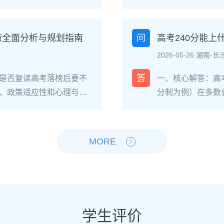
生的核心感受集中在三个方
026年各省教育
焦虑，以及心智成熟的收
登录所在省份的普
中，73%的受访者表示复读
现场确认。核心步
策全面分析与规划指南
问
高考240分能
%的人同时承认曾经历“间
和高中毕业证（或
2026-05-26 湖南-长
非不可管理，通过科学的规
年高考报名时间通常
贵的成长经历。二、深度
考），部分省份会
答
是否复读高考落榜后要不
一、核心解答：高考
读生的心理变化通常可分
成。二、深度解析：
、政策适应性和心理与家
分制为例）在多数
：适应期（9月-11
26年高考（即20
榜因重大失误（如涂卡错
校、高职院校及少
复读班时斗志昂扬，但发
资格自查与材料准
内，且本人有强烈复读意愿
新高考改革下，部
件小成就，用日记疏导情
已退学），并准备
础薄弱、学习态度不端正
先选择招生计划充
MORE
缓慢甚至倒退是最大痛点。2
力证明原件。如果
教育路径。2026年新高
企合作或定向培养
阶段出现“高原反应”。此时
是否符合流入地的
须提前确认学籍、选科匹
合自身情况评估是
卷。冲刺期（3月-5
步：网上报名（一般
动。二、深度解析：2026
考生复读的潜力与
加剧。可采用“番茄工作法
高考网上报名”入口
考成绩与提分空间对照20
较大（平均提升80
考前一个月：情绪易波动，
（包括曾经的学籍
观分析各科失分原因：若主
优先选择针对性教
学生评价
建议模拟高考作息，提前
历史组或文/理科
语单词积累），提分潜力
破班”，2025届