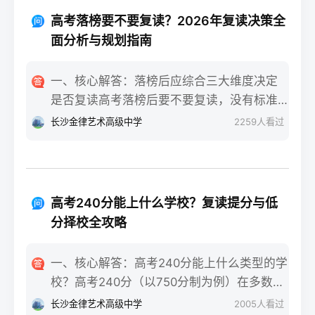
重点不同：适应期（9月-11月）：新鲜感与
报信息、缴费和现场确认。核心步骤包括：
落差感交织。很多学生刚进复读班时斗志昂
高考落榜要不要复读？2026年复读决策全
确认户籍或学籍所在地、准备有效身份证和
扬，但发现知识漏洞后容易沮丧。建议：每
面分析与规划指南
高中毕业证（或同等学力证明）、留意往届
天记录3件小成就，用日记疏导情绪。瓶颈期
生专属的报名点。2026年高考报名时间通常
（12月-次年2月）：成绩提升缓慢甚至倒退
一、核心解答：落榜后应综合三大维度决定
安排在2025年10月至11月（对应2026年高
是最大痛点。2025届多校数据显示，约65%
是否复读高考落榜后要不要复读，没有标准
考），部分省份会开放补报名窗口，但建议
的复读生在此阶段出现“高原反应”。此时应果
答案，但可以从提分潜力、政策适应性和心
长沙金律艺术高级中学
2259
人看过
尽量在首次报名期内完成。二、深度解析：
断调整学习策略，寻求老师一对一分析试
理与家庭支持三个关键维度进行自我评估。
2026年复读生报名高考的三大实操步骤以下
卷。冲刺期（3月-5月）：效率显著提高，但
如果落榜因重大失误（如涂卡错误、突发疾
以2026年高考（即2025年下半年报名）为基
焦虑会随高考临近加剧。可采用“番茄工作法
病）、离批次线差距在30分以内，且本人有
准，详细拆解流程：第一步：资格自查与材
+正念呼吸”，每天留出15分钟运动时间。考
强烈复读意愿与改进计划，建议考虑复读；
料准备复读生需确保没有高校学籍（已被录
高考240分能上什么学校？复读提分与低
前一个月：情绪易波动，部分学生出现生理
如果因长期基础薄弱、学习态度不端正或者
取未报到或已退学），并准备好本人二代身
分择校全攻略
性不适（失眠、胃痛）。建议模拟高考作
已复读过一次，则更推荐选择专科或职业教
份证、户口本、高中毕业证或同等学力证明
息，提前适应考场生物钟。三、客观对比：
育路径。2026年新高考在选科、志愿填报上
原件。如果在外省借读，需回到户籍所在地
一、核心解答：高考240分能上什么类型的学
积极感受与消极感受的双面性下表直观对比
仍有微调，复读生必须提前确认学籍、选科
报名，或提前确认是否符合流入地的高考报
校？高考240分（以750分制为例）在多数省
复读过程中典型感受的两面性，帮助读者客
匹配及所在省份的艺术/体育等特殊类型政策
名条件（如居住证、社保年限等）。第二
份处于专科批次低分段，仍可被部分民办专
观看待情绪波动：感受维度积极面（占比/数
长沙金律艺术高级中学
2005
人看过
变动。二、深度解析：2026年复读决策四步