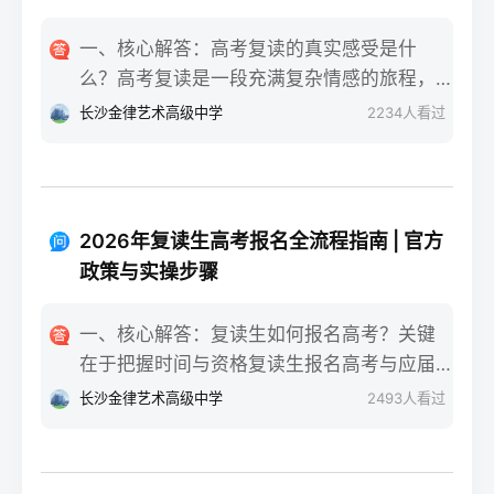
一、核心解答：高考复读的真实感受是什
么？高考复读是一段充满复杂情感的旅程，
真实的感受可以用“痛并成长着”来概括。根据
长沙金律艺术高级中学
2234
人看过
复读招生网对2025届复读生的调研，2026年
复读生的核心感受集中在三个方面：明确的
目标感带来的充实、成绩波动的焦虑，以及
心智成熟的收获。在湖南省某知名高复学校
2026年复读生高考报名全流程指南 | 官方
2025届学生中，73%的受访者表示复读最大
政策与实操步骤
的正面感受是“重新掌握选择权”，而59%的人
同时承认曾经历“间歇性的自我怀疑”。重要的
一、核心解答：复读生如何报名高考？关键
是，这些感受并非不可管理，通过科学的规
在于把握时间与资格复读生报名高考与应届
划和心态调整，复读完全可能成为人生中宝
生大体相同，但需注意学籍和户籍地的衔
长沙金律艺术高级中学
2493
人看过
贵的成长经历。二、深度解析：复读期间常
接。根据2026年各省教育考试院政策，复读
见心理阶段与应对方法复读生的心理变化通
生（社会考生）必须在规定时间内登录所在
常可分为四个阶段，每个阶段的感受和应对
省份的普通高考网上报名系统完成注册、填