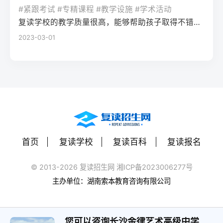
率更高。必须制定针对弱科的专项提升方案
或户籍在本省但在外省复读在流入地有连续
复读期间需调整心态，避免盲目攀比进度。
#紧跟考试 #专精课程 #教学设施 #学术活动
生孤独感评分比独自学习者低37%。Q2：复
（如每日1小时数学错题复盘）。第四步：评
学籍且符合随迁子女政策，或当地另有特别
建议每日设定小目标，增强信心。政策注
复读学校的教学质量很高，能够帮助孩子取得不错的成绩，同时学习氛围也很好，孩子能够在舒适的环境中学习。我会向其他家长推荐这所学校。
读一年能提高多少分？A：以2026年新高考
估家庭经济与心理支持复读一年费用（含学
规定材料要求身份证、户口本、高中毕业证
意：2026年各省（如湖南）复读生仍可正常
2023-03-01
背景来看，全国多数省份复读生平均提分在
费、住宿、资料）通常在1万至5万元不等。
还需提供父母居住证、稳定就业证明、社保
参加高考，学籍问题通常由复读学校统一处
40-70分之间。提分主要取决于基础（300-
家庭需能提供稳定支持；学生本人需具备抗
缴纳记录等（各省不同）报名地点户籍地县
理，应届生身份不受影响。三、客观对比：
400分段提分空间大）和执行力。注意：不要
压能力，能主动寻求心理咨询或师生沟通。
区招办指定的报名点学籍所在学校或当地县
240分直接读专科 vs 复读一年比较维度直接
轻信“保提100分”的承诺，科学规划才是关
可先参加复读学校的试读日或心理测评。
区招办优势流程简单，政策稳定避免回原籍
读专科复读一年时间成本0年额外时间多花1
键。Q3：如何克服复读中的焦虑？A：建议
三、客观对比：复读与不复读的利弊及复读
奔波，可沿用复读学校的辅导资源劣势复读
年时间经济成本学费约5000-15000元/年复
三种方法：①每日10分钟正念冥想（使用潮
类型选择选择方案优点缺点适合人群复读
生若在外省就读，需返回户籍地参加考试和
读费+生活费约2-5万元未来出路专科毕业可
汐App等工具）；②写“焦虑清单”并逐一理性
（公立/民办）有机会冲击更好本科，弥补遗
体检门槛高，需提前准备材料，且部分省份
专升本（2年），但第一学历受限制若提分
反驳；③每周与父母或信任的老师通话一
憾，提升后劲压力大，存在再次失利风险，
限制异地复读生报考本科批次四、常见问题
首页
复读学校
复读百科
复读报名
100分以上，可冲本科院校，第一学历优势明
次。研究表明，结构化倾诉能使焦虑水平降
经济成本高，浪费一年时间离目标线30分以
解答Q1：复读生报名高考时，原来的学籍号
显提分可能性无提升空间平均提分80-150
低52%。
内、非智力因素失误、有明确提升规划者不
还能用吗？A：复读生通常作为社会考生重新
© 2013-2026 复读招生网 湘ICP备2023006277号
分，勤奋者可达200分适合人群不愿复读、有
复读（读专科/就业）节省一年，提前进入社
注册新的报名号，原高中学籍号仅用于资格
主办单位：湖南索本教育咨询有限公司
明确职业规划者有决心、基础仍有漏洞、想
会或就业，部分专业就业前景好学历起点
审核（证明高中毕业）。报名系统会为每个
提升学历层次者四、常见问题解答问：240分
低，未来专升本或考研的路径更长，复习动
考生分配新的考籍号，不影响考试和录取。
复读一年能提高到本科线吗？答：有希望，
力易丧失基础薄弱、对学习反感、家庭经济
您可以咨询长沙金律艺术高级中学
Q2：2026年高考复读生可以报名哪些院校？