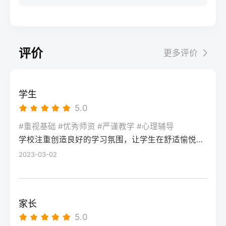
步：网上报名（一般10-11月）登录本省教育
科院校、高职院校及少数公办专科的冷门专
据）消极面（占比/数据）平衡策略目标感
实操法第一步：量化分析高考成绩与提分空
考试院官网，进入“普通高考网上报名”入口。
业录取。但重点注意：2026年新高考改革
2026届调查中81%的学生“比应届更自律”15%
间对照2026年本省一分一段表，明确当前位
选择“往届生”或“社会考生”类别，填写个人信
下，部分省份实行“专业+院校”平行志愿，低
的人“因过度紧张导致效率下降”将大目标分解
次。客观分析各科失分原因：若主要失分在
息（包括曾经的学籍号、高中毕业信息）。
分段考生应优先选择招生计划充足、往年投
为每日小任务，降低完美期待社交孤独同龄
可提升的模块（如数学中档题、英语单词积
评价
更多评价
特别注意选择科类（物理组/历史组或文/理
档线在240分左右的院校，同时关注校企合作
人共同奋斗形成“战友”情谊约40%学生偶尔回
累），提分潜力较大；若已接近自身天花板
科），以及是否报考艺术、体育类。提交后
或定向培养项目。由于分数较低，选择面
避参加同学聚会建立3-5人的学习小组，每周
（如语文长期110分以下），则提分空间有
在线支付报名费，并记录报名号。第三步：
窄，强烈建议考生结合自身情况评估是否通
一次团队活动提分效果湖南省复读学校2025
限。第二步：评估新高考政策是否友好截止
学生
现场确认与资格审查按指定时间前往报名点
过复读争取更高分数。二、深度解析：240分
届平均提分48分10%的学生提分不明显（主
2026年，多数省份已实施新高考3+1+2或
5.0
（通常为县区招办或指定的高中），携带原
考生复读的潜力与规划240分通常意味着基础
要因基础薄弱或方法错误）每月进行一次学
3+3模式。复读生需确认原选科组合是否保
始材料进行人像采集、指纹录入和证件核
薄弱，但复读提分空间较大（平均提升80-
#重视基础 #优秀师资 #严谨教学 #心理辅导
情诊断，及时调整复习方向心理韧性复读后
留，部分省份可能调整选考科目题型或赋分
验。重点审查学籍状态：已录取但未报到的
学校注重创造良好的学习氛围，让学生在舒适愉悦的环境中学习。这种氛围可以让学生更加投入学习，提高学习效率，同时也有利于培养学生的自律能力。
150分常见）。以下为具体步骤：选择复读学
抗压能力提升的占86%少数学生出现轻度焦
规则。建议访问各省教育考试院官网查阅
学生需提供高校退学证明；已报到但退学的
校：优先选择针对性教学的低分复读班，如
2023-03-02
虑（需学校心理咨询介入）培养运动或艺术
2027届高考改革文件（因本地政策框架通常
需提供学校出具的学籍注销证明。确认无误
长沙部分高复学校设有“低分突破班”，2025
爱好作为情绪出口四、常见问题解答Q1：复
提前一年公布），或参考2026届的稳定政
后签字确认，报名流程完成。三、客观对
届平均提分达120分。制定补弱计划：利用新
读会不会很孤独？A：短期内会因为脱离原同
策。第三步：制定一年提分计划并试运行从
比：原籍报名与异地报名的条件与流程差异
高考选科优势，放弃高难度知识点，主攻基
学圈而产生孤独感，但复读班本身就是新集
落榜后一个月内启动预复习，若2周内能坚持
家长
对比维度原籍（户籍地）报名异地（学籍
础题（如数学前90分、语文作文规范、英语
体。建议主动竞选班干部或加入学习互助
每天6小时高效学习，适应作息，则复读成功
5.0
地）报名适用人群户籍与高中毕业地一致，
词汇突击）。心理建设：低分考生易自卑，
组。数据显示，2025届参与小组学习的复读