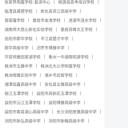
张家界雨露学校-复读中心
桃源县高考培训学校
临澧县晟德学校
新化县资江高级中学
曾国藩学校
娄底市金海学校
涟源市涟水学校
湖南师大思沁新化实验学校
娄底双峰文正学校
岳阳市郡华学校
平江县楚才中学
颐华高级中学
汨罗市博雅中学
华容师雅田家湖学校
衡水一中湖南知源学校
株洲市五雅中学
株洲北大公学附属学校
株洲南雅实验中学
湘乡市启智学校
湘潭垣鑫高级中学
安化县五雅高级中学
桃江玉潭学校
益阳市高新区玉潭学校
益阳市沅江玉潭学校
益阳博雅高级中学
益阳市南县湖心高级中学
长沙浏阳景雅高级中学
浏阳市新弘高级中学
浏阳市新翰高级中学