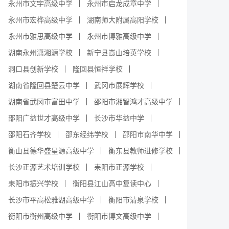
永州市文宇高级中学
永州市启龙成章中学
永州市宏桦高级中学
湖南师大附属高阳学校
永州市雅思高级中学
永州市博雅高级中学
湖南永州潇湘源学校
新宁县崀山培英学校
洞口县创新学校
隆回县恒祥学校
湖南省隆回县楚云中学
武冈市展辉学校
湖南省武冈市富田中学
邵阳市湘智鸿才高级中学
邵阳广益世才高级中学
长沙市华益中学
邵阳石齐学校
邵东经纬学校
邵阳市南华中学
衡山县德华盛星源高级中学
衡东县教师进修学校
长沙正源艺术培训学校
耒阳市正源学校
耒阳市振兴学校
衡阳县江山高中复读中心
长沙市平高松雅湖高级中学
衡阳市清泉学校
衡阳市衡州高级中学
衡阳市博文高级中学