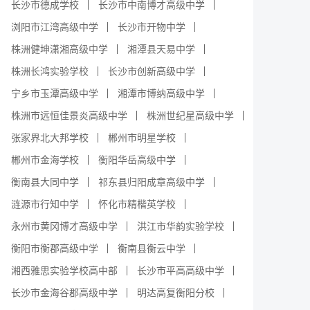
长沙市德成学校
长沙市中南博才高级中学
浏阳市江湾高级中学
长沙市开物中学
株洲健坤潇湘高级中学
湘潭县天易中学
株洲长鸿实验学校
长沙市创新高级中学
宁乡市玉潭高级中学
湘潭市博纳高级中学
株洲市远恒佳景炎高级中学
株洲世纪星高级中学
张家界北大邦学校
郴州市明星学校
郴州市金海学校
衡阳华岳高级中学
衡南县大同中学
祁东县归阳成章高级中学
涟源市行知中学
怀化市精楷英学校
永州市黄冈博才高级中学
洪江市华韵实验学校
衡阳市衡郡高级中学
衡南县衡云中学
湘西雅思实验学校高中部
长沙市平高高级中学
长沙市金海谷郡高级中学
明达高复衡阳分校