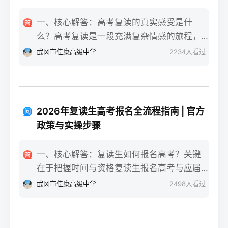
一、核心解答：高考复读的真实感受是什
么？高考复读是一段充满复杂情感的旅程，
真实的感受可以用“痛并成长着”来概括。根据
武冈市佳康高级中学
2234
人看过
复读招生网对2025届复读生的调研，2026年
复读生的核心感受集中在三个方面：明确的
目标感带来的充实、成绩波动的焦虑，以及
心智成熟的收获。在湖南省某知名高复学校
2026年复读生高考报名全流程指南 | 官方
2025届学生中，73%的受访者表示复读最大
政策与实操步骤
的正面感受是“重新掌握选择权”，而59%的人
同时承认曾经历“间歇性的自我怀疑”。重要的
一、核心解答：复读生如何报名高考？关键
是，这些感受并非不可管理，通过科学的规
在于把握时间与资格复读生报名高考与应届
划和心态调整，复读完全可能成为人生中宝
生大体相同，但需注意学籍和户籍地的衔
武冈市佳康高级中学
2498
人看过
贵的成长经历。二、深度解析：复读期间常
接。根据2026年各省教育考试院政策，复读
见心理阶段与应对方法复读生的心理变化通
生（社会考生）必须在规定时间内登录所在
常可分为四个阶段，每个阶段的感受和应对
省份的普通高考网上报名系统完成注册、填