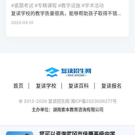
率更高。必须制定针对弱科的专项提升方案
或户籍在本省但在外省复读在流入地有连续
复读期间需调整心态，避免盲目攀比进度。
#紧跟考试 #专精课程 #教学设施 #学术活动
生孤独感评分比独自学习者低37%。Q2：复
（如每日1小时数学错题复盘）。第四步：评
学籍且符合随迁子女政策，或当地另有特别
建议每日设定小目标，增强信心。政策注
复读学校的教学质量很高，能够帮助孩子取得不错的成绩，同时学习氛围也很好，孩子能够在舒适的环境中学习。我会向其他家长推荐这所学校。
读一年能提高多少分？A：以2026年新高考
估家庭经济与心理支持复读一年费用（含学
规定材料要求身份证、户口本、高中毕业证
意：2026年各省（如湖南）复读生仍可正常
2023-03-01
背景来看，全国多数省份复读生平均提分在
费、住宿、资料）通常在1万至5万元不等。
还需提供父母居住证、稳定就业证明、社保
参加高考，学籍问题通常由复读学校统一处
40-70分之间。提分主要取决于基础（300-
家庭需能提供稳定支持；学生本人需具备抗
缴纳记录等（各省不同）报名地点户籍地县
理，应届生身份不受影响。三、客观对比：
400分段提分空间大）和执行力。注意：不要
压能力，能主动寻求心理咨询或师生沟通。
区招办指定的报名点学籍所在学校或当地县
240分直接读专科 vs 复读一年比较维度直接
轻信“保提100分”的承诺，科学规划才是关
可先参加复读学校的试读日或心理测评。
区招办优势流程简单，政策稳定避免回原籍
读专科复读一年时间成本0年额外时间多花1
键。Q3：如何克服复读中的焦虑？A：建议
三、客观对比：复读与不复读的利弊及复读
奔波，可沿用复读学校的辅导资源劣势复读
年时间经济成本学费约5000-15000元/年复
三种方法：①每日10分钟正念冥想（使用潮
类型选择选择方案优点缺点适合人群复读
生若在外省就读，需返回户籍地参加考试和
读费+生活费约2-5万元未来出路专科毕业可
汐App等工具）；②写“焦虑清单”并逐一理性
（公立/民办）有机会冲击更好本科，弥补遗
体检门槛高，需提前准备材料，且部分省份
专升本（2年），但第一学历受限制若提分
反驳；③每周与父母或信任的老师通话一
憾，提升后劲压力大，存在再次失利风险，
限制异地复读生报考本科批次四、常见问题
首页
复读学校
复读百科
复读报名
100分以上，可冲本科院校，第一学历优势明
次。研究表明，结构化倾诉能使焦虑水平降
经济成本高，浪费一年时间离目标线30分以
解答Q1：复读生报名高考时，原来的学籍号
显提分可能性无提升空间平均提分80-150
低52%。
内、非智力因素失误、有明确提升规划者不
还能用吗？A：复读生通常作为社会考生重新
© 2013-2026 复读招生网 湘ICP备2023006277号
分，勤奋者可达200分适合人群不愿复读、有
复读（读专科/就业）节省一年，提前进入社
注册新的报名号，原高中学籍号仅用于资格
主办单位：湖南索本教育咨询有限公司
明确职业规划者有决心、基础仍有漏洞、想
会或就业，部分专业就业前景好学历起点
审核（证明高中毕业）。报名系统会为每个
提升学历层次者四、常见问题解答问：240分
低，未来专升本或考研的路径更长，复习动
考生分配新的考籍号，不影响考试和录取。
复读一年能提高到本科线吗？答：有希望，
力易丧失基础薄弱、对学习反感、家庭经济
您可以咨询武冈市佳康高级中学
Q2：2026年高考复读生可以报名哪些院校？