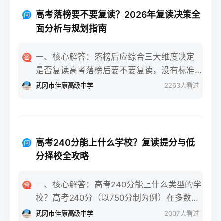
重点不同：适应期（9月-11月）：新鲜感与
报信息、缴费和现场确认。核心步骤包括：
落差感交织。很多学生刚进复读班时斗志昂
高考落榜要不要复读？2026年复读决策全
确认户籍或学籍所在地、准备有效身份证和
扬，但发现知识漏洞后容易沮丧。建议：每
面分析与规划指南
高中毕业证（或同等学力证明）、留意往届
天记录3件小成就，用日记疏导情绪。瓶颈期
生专属的报名点。2026年高考报名时间通常
（12月-次年2月）：成绩提升缓慢甚至倒退
一、核心解答：落榜后应综合三大维度决定
安排在2025年10月至11月（对应2026年高
是最大痛点。2025届多校数据显示，约65%
是否复读高考落榜后要不要复读，没有标准
考），部分省份会开放补报名窗口，但建议
的复读生在此阶段出现“高原反应”。此时应果
答案，但可以从提分潜力、政策适应性和心
武冈市佳康高级中学
2263
人看过
尽量在首次报名期内完成。二、深度解析：
断调整学习策略，寻求老师一对一分析试
理与家庭支持三个关键维度进行自我评估。
2026年复读生报名高考的三大实操步骤以下
卷。冲刺期（3月-5月）：效率显著提高，但
如果落榜因重大失误（如涂卡错误、突发疾
以2026年高考（即2025年下半年报名）为基
焦虑会随高考临近加剧。可采用“番茄工作法
病）、离批次线差距在30分以内，且本人有
准，详细拆解流程：第一步：资格自查与材
+正念呼吸”，每天留出15分钟运动时间。考
强烈复读意愿与改进计划，建议考虑复读；
料准备复读生需确保没有高校学籍（已被录
高考240分能上什么学校？复读提分与低
前一个月：情绪易波动，部分学生出现生理
如果因长期基础薄弱、学习态度不端正或者
取未报到或已退学），并准备好本人二代身
分择校全攻略
性不适（失眠、胃痛）。建议模拟高考作
已复读过一次，则更推荐选择专科或职业教
份证、户口本、高中毕业证或同等学力证明
息，提前适应考场生物钟。三、客观对比：
育路径。2026年新高考在选科、志愿填报上
原件。如果在外省借读，需回到户籍所在地
一、核心解答：高考240分能上什么类型的学
积极感受与消极感受的双面性下表直观对比
仍有微调，复读生必须提前确认学籍、选科
报名，或提前确认是否符合流入地的高考报
校？高考240分（以750分制为例）在多数省
复读过程中典型感受的两面性，帮助读者客
匹配及所在省份的艺术/体育等特殊类型政策
名条件（如居住证、社保年限等）。第二
份处于专科批次低分段，仍可被部分民办专
观看待情绪波动：感受维度积极面（占比/数
武冈市佳康高级中学
2007
人看过
变动。二、深度解析：2026年复读决策四步