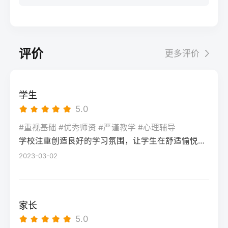
步：网上报名（一般10-11月）登录本省教育
科院校、高职院校及少数公办专科的冷门专
据）消极面（占比/数据）平衡策略目标感
实操法第一步：量化分析高考成绩与提分空
考试院官网，进入“普通高考网上报名”入口。
业录取。但重点注意：2026年新高考改革
2026届调查中81%的学生“比应届更自律”15%
间对照2026年本省一分一段表，明确当前位
选择“往届生”或“社会考生”类别，填写个人信
下，部分省份实行“专业+院校”平行志愿，低
的人“因过度紧张导致效率下降”将大目标分解
次。客观分析各科失分原因：若主要失分在
息（包括曾经的学籍号、高中毕业信息）。
分段考生应优先选择招生计划充足、往年投
为每日小任务，降低完美期待社交孤独同龄
可提升的模块（如数学中档题、英语单词积
评价
更多评价
特别注意选择科类（物理组/历史组或文/理
档线在240分左右的院校，同时关注校企合作
人共同奋斗形成“战友”情谊约40%学生偶尔回
累），提分潜力较大；若已接近自身天花板
科），以及是否报考艺术、体育类。提交后
或定向培养项目。由于分数较低，选择面
避参加同学聚会建立3-5人的学习小组，每周
（如语文长期110分以下），则提分空间有
在线支付报名费，并记录报名号。第三步：
窄，强烈建议考生结合自身情况评估是否通
一次团队活动提分效果湖南省复读学校2025
限。第二步：评估新高考政策是否友好截止
学生
现场确认与资格审查按指定时间前往报名点
过复读争取更高分数。二、深度解析：240分
届平均提分48分10%的学生提分不明显（主
2026年，多数省份已实施新高考3+1+2或
5.0
（通常为县区招办或指定的高中），携带原
考生复读的潜力与规划240分通常意味着基础
要因基础薄弱或方法错误）每月进行一次学
3+3模式。复读生需确认原选科组合是否保
始材料进行人像采集、指纹录入和证件核
薄弱，但复读提分空间较大（平均提升80-
#重视基础 #优秀师资 #严谨教学 #心理辅导
情诊断，及时调整复习方向心理韧性复读后
留，部分省份可能调整选考科目题型或赋分
验。重点审查学籍状态：已录取但未报到的
学校注重创造良好的学习氛围，让学生在舒适愉悦的环境中学习。这种氛围可以让学生更加投入学习，提高学习效率，同时也有利于培养学生的自律能力。
150分常见）。以下为具体步骤：选择复读学
抗压能力提升的占86%少数学生出现轻度焦
规则。建议访问各省教育考试院官网查阅
学生需提供高校退学证明；已报到但退学的
校：优先选择针对性教学的低分复读班，如
2023-03-02
虑（需学校心理咨询介入）培养运动或艺术
2027届高考改革文件（因本地政策框架通常
需提供学校出具的学籍注销证明。确认无误
长沙部分高复学校设有“低分突破班”，2025
爱好作为情绪出口四、常见问题解答Q1：复
提前一年公布），或参考2026届的稳定政
后签字确认，报名流程完成。三、客观对
届平均提分达120分。制定补弱计划：利用新
读会不会很孤独？A：短期内会因为脱离原同
策。第三步：制定一年提分计划并试运行从
比：原籍报名与异地报名的条件与流程差异
高考选科优势，放弃高难度知识点，主攻基
学圈而产生孤独感，但复读班本身就是新集
落榜后一个月内启动预复习，若2周内能坚持
家长
对比维度原籍（户籍地）报名异地（学籍
础题（如数学前90分、语文作文规范、英语
体。建议主动竞选班干部或加入学习互助
每天6小时高效学习，适应作息，则复读成功
5.0
地）报名适用人群户籍与高中毕业地一致，
词汇突击）。心理建设：低分考生易自卑，
组。数据显示，2025届参与小组学习的复读