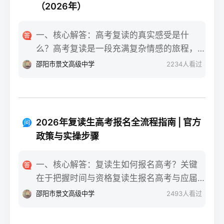
（2026年）
一、核心解答：高考复读的真实感受是什
么？高考复读是一段充满复杂情感的旅程，
真实的感受可以用“痛并成长着”来概括。根据
邵阳市景文高级中学
2234
人看过
复读招生网对2025届复读生的调研，2026年
复读生的核心感受集中在三个方面：明确的
目标感带来的充实、成绩波动的焦虑，以及
心智成熟的收获。在湖南省某知名高复学校
2026年复读生高考报名全流程指南 | 官方
2025届学生中，73%的受访者表示复读最大
政策与实操步骤
的正面感受是“重新掌握选择权”，而59%的人
同时承认曾经历“间歇性的自我怀疑”。重要的
一、核心解答：复读生如何报名高考？关键
是，这些感受并非不可管理，通过科学的规
在于把握时间与资格复读生报名高考与应届
划和心态调整，复读完全可能成为人生中宝
生大体相同，但需注意学籍和户籍地的衔
邵阳市景文高级中学
2493
人看过
贵的成长经历。二、深度解析：复读期间常
接。根据2026年各省教育考试院政策，复读
见心理阶段与应对方法复读生的心理变化通
生（社会考生）必须在规定时间内登录所在