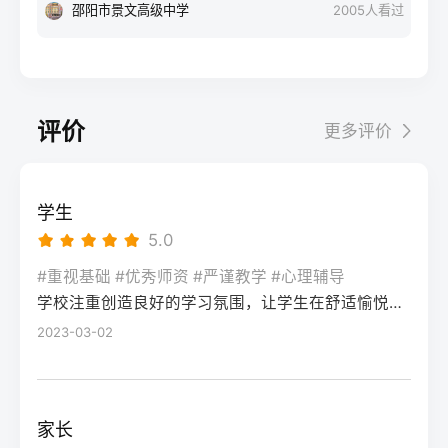
名条件（如居住证、社保年限等）。第二
份处于专科批次低分段，仍可被部分民办专
观看待情绪波动：感受维度积极面（占比/数
邵阳市景文高级中学
2005
人看过
变动。二、深度解析：2026年复读决策四步
步：网上报名（一般10-11月）登录本省教育
科院校、高职院校及少数公办专科的冷门专
据）消极面（占比/数据）平衡策略目标感
实操法第一步：量化分析高考成绩与提分空
考试院官网，进入“普通高考网上报名”入口。
业录取。但重点注意：2026年新高考改革
2026届调查中81%的学生“比应届更自律”15%
间对照2026年本省一分一段表，明确当前位
选择“往届生”或“社会考生”类别，填写个人信
下，部分省份实行“专业+院校”平行志愿，低
的人“因过度紧张导致效率下降”将大目标分解
次。客观分析各科失分原因：若主要失分在
息（包括曾经的学籍号、高中毕业信息）。
分段考生应优先选择招生计划充足、往年投
为每日小任务，降低完美期待社交孤独同龄
可提升的模块（如数学中档题、英语单词积
评价
更多评价
特别注意选择科类（物理组/历史组或文/理
档线在240分左右的院校，同时关注校企合作
人共同奋斗形成“战友”情谊约40%学生偶尔回
累），提分潜力较大；若已接近自身天花板
科），以及是否报考艺术、体育类。提交后
或定向培养项目。由于分数较低，选择面
避参加同学聚会建立3-5人的学习小组，每周
（如语文长期110分以下），则提分空间有
在线支付报名费，并记录报名号。第三步：
窄，强烈建议考生结合自身情况评估是否通
一次团队活动提分效果湖南省复读学校2025
限。第二步：评估新高考政策是否友好截止
学生
现场确认与资格审查按指定时间前往报名点
过复读争取更高分数。二、深度解析：240分
届平均提分48分10%的学生提分不明显（主
2026年，多数省份已实施新高考3+1+2或
5.0
（通常为县区招办或指定的高中），携带原
考生复读的潜力与规划240分通常意味着基础
要因基础薄弱或方法错误）每月进行一次学
3+3模式。复读生需确认原选科组合是否保
始材料进行人像采集、指纹录入和证件核
薄弱，但复读提分空间较大（平均提升80-
#重视基础 #优秀师资 #严谨教学 #心理辅导
情诊断，及时调整复习方向心理韧性复读后
留，部分省份可能调整选考科目题型或赋分
验。重点审查学籍状态：已录取但未报到的
学校注重创造良好的学习氛围，让学生在舒适愉悦的环境中学习。这种氛围可以让学生更加投入学习，提高学习效率，同时也有利于培养学生的自律能力。
150分常见）。以下为具体步骤：选择复读学
抗压能力提升的占86%少数学生出现轻度焦
规则。建议访问各省教育考试院官网查阅
学生需提供高校退学证明；已报到但退学的
校：优先选择针对性教学的低分复读班，如
2023-03-02
虑（需学校心理咨询介入）培养运动或艺术
2027届高考改革文件（因本地政策框架通常
需提供学校出具的学籍注销证明。确认无误
长沙部分高复学校设有“低分突破班”，2025
爱好作为情绪出口四、常见问题解答Q1：复
提前一年公布），或参考2026届的稳定政
后签字确认，报名流程完成。三、客观对
届平均提分达120分。制定补弱计划：利用新
读会不会很孤独？A：短期内会因为脱离原同
策。第三步：制定一年提分计划并试运行从
比：原籍报名与异地报名的条件与流程差异
高考选科优势，放弃高难度知识点，主攻基
学圈而产生孤独感，但复读班本身就是新集
落榜后一个月内启动预复习，若2周内能坚持
家长
对比维度原籍（户籍地）报名异地（学籍
础题（如数学前90分、语文作文规范、英语
体。建议主动竞选班干部或加入学习互助