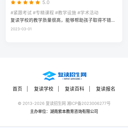
每天6小时高效学习，适应作息，则复读成功
5.0
地）报名适用人群户籍与高中毕业地一致，
词汇突击）。心理建设：低分考生易自卑，
组。数据显示，2025届参与小组学习的复读
率更高。必须制定针对弱科的专项提升方案
或户籍在本省但在外省复读在流入地有连续
复读期间需调整心态，避免盲目攀比进度。
#紧跟考试 #专精课程 #教学设施 #学术活动
生孤独感评分比独自学习者低37%。Q2：复
（如每日1小时数学错题复盘）。第四步：评
学籍且符合随迁子女政策，或当地另有特别
建议每日设定小目标，增强信心。政策注
复读学校的教学质量很高，能够帮助孩子取得不错的成绩，同时学习氛围也很好，孩子能够在舒适的环境中学习。我会向其他家长推荐这所学校。
读一年能提高多少分？A：以2026年新高考
估家庭经济与心理支持复读一年费用（含学
规定材料要求身份证、户口本、高中毕业证
意：2026年各省（如湖南）复读生仍可正常
2023-03-01
背景来看，全国多数省份复读生平均提分在
费、住宿、资料）通常在1万至5万元不等。
还需提供父母居住证、稳定就业证明、社保
参加高考，学籍问题通常由复读学校统一处
40-70分之间。提分主要取决于基础（300-
家庭需能提供稳定支持；学生本人需具备抗
缴纳记录等（各省不同）报名地点户籍地县
理，应届生身份不受影响。三、客观对比：
400分段提分空间大）和执行力。注意：不要
压能力，能主动寻求心理咨询或师生沟通。
区招办指定的报名点学籍所在学校或当地县
240分直接读专科 vs 复读一年比较维度直接
轻信“保提100分”的承诺，科学规划才是关
可先参加复读学校的试读日或心理测评。
区招办优势流程简单，政策稳定避免回原籍
读专科复读一年时间成本0年额外时间多花1
键。Q3：如何克服复读中的焦虑？A：建议
三、客观对比：复读与不复读的利弊及复读
奔波，可沿用复读学校的辅导资源劣势复读
年时间经济成本学费约5000-15000元/年复
三种方法：①每日10分钟正念冥想（使用潮
类型选择选择方案优点缺点适合人群复读
生若在外省就读，需返回户籍地参加考试和
读费+生活费约2-5万元未来出路专科毕业可
汐App等工具）；②写“焦虑清单”并逐一理性
（公立/民办）有机会冲击更好本科，弥补遗
体检门槛高，需提前准备材料，且部分省份
专升本（2年），但第一学历受限制若提分
反驳；③每周与父母或信任的老师通话一
憾，提升后劲压力大，存在再次失利风险，
限制异地复读生报考本科批次四、常见问题
首页
复读学校
复读百科
复读报名
100分以上，可冲本科院校，第一学历优势明
次。研究表明，结构化倾诉能使焦虑水平降
经济成本高，浪费一年时间离目标线30分以
解答Q1：复读生报名高考时，原来的学籍号
显提分可能性无提升空间平均提分80-150
低52%。
内、非智力因素失误、有明确提升规划者不
还能用吗？A：复读生通常作为社会考生重新
© 2013-2026 复读招生网 湘ICP备2023006277号
分，勤奋者可达200分适合人群不愿复读、有
复读（读专科/就业）节省一年，提前进入社
注册新的报名号，原高中学籍号仅用于资格
主办单位：湖南索本教育咨询有限公司
明确职业规划者有决心、基础仍有漏洞、想
会或就业，部分专业就业前景好学历起点
审核（证明高中毕业）。报名系统会为每个
提升学历层次者四、常见问题解答问：240分
低，未来专升本或考研的路径更长，复习动
考生分配新的考籍号，不影响考试和录取。