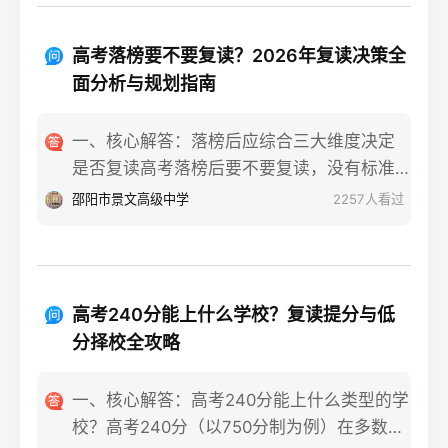
常可分为四个阶段，每个阶段的感受和应对
省份的普通高考网上报名系统完成注册、填
重点不同：适应期（9月-11月）：新鲜感与
报信息、缴费和现场确认。核心步骤包括：
落差感交织。很多学生刚进复读班时斗志昂
高考落榜要不要复读？2026年复读决策全
确认户籍或学籍所在地、准备有效身份证和
扬，但发现知识漏洞后容易沮丧。建议：每
面分析与规划指南
高中毕业证（或同等学力证明）、留意往届
天记录3件小成就，用日记疏导情绪。瓶颈期
生专属的报名点。2026年高考报名时间通常
（12月-次年2月）：成绩提升缓慢甚至倒退
一、核心解答：落榜后应综合三大维度决定
安排在2025年10月至11月（对应2026年高
是最大痛点。2025届多校数据显示，约65%
是否复读高考落榜后要不要复读，没有标准
考），部分省份会开放补报名窗口，但建议
的复读生在此阶段出现“高原反应”。此时应果
答案，但可以从提分潜力、政策适应性和心
邵阳市景文高级中学
2257
人看过
尽量在首次报名期内完成。二、深度解析：
断调整学习策略，寻求老师一对一分析试
理与家庭支持三个关键维度进行自我评估。
2026年复读生报名高考的三大实操步骤以下
卷。冲刺期（3月-5月）：效率显著提高，但
如果落榜因重大失误（如涂卡错误、突发疾
以2026年高考（即2025年下半年报名）为基
焦虑会随高考临近加剧。可采用“番茄工作法
病）、离批次线差距在30分以内，且本人有
准，详细拆解流程：第一步：资格自查与材
+正念呼吸”，每天留出15分钟运动时间。考
强烈复读意愿与改进计划，建议考虑复读；
料准备复读生需确保没有高校学籍（已被录
高考240分能上什么学校？复读提分与低
前一个月：情绪易波动，部分学生出现生理
如果因长期基础薄弱、学习态度不端正或者
取未报到或已退学），并准备好本人二代身
分择校全攻略
性不适（失眠、胃痛）。建议模拟高考作
已复读过一次，则更推荐选择专科或职业教
份证、户口本、高中毕业证或同等学力证明
息，提前适应考场生物钟。三、客观对比：
育路径。2026年新高考在选科、志愿填报上
原件。如果在外省借读，需回到户籍所在地
一、核心解答：高考240分能上什么类型的学
积极感受与消极感受的双面性下表直观对比
仍有微调，复读生必须提前确认学籍、选科
报名，或提前确认是否符合流入地的高考报
校？高考240分（以750分制为例）在多数省
复读过程中典型感受的两面性，帮助读者客
匹配及所在省份的艺术/体育等特殊类型政策