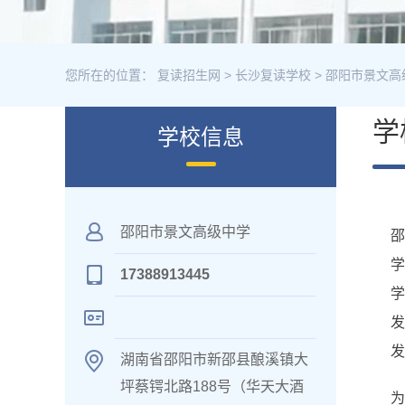
您所在的位置：
复读招生网
>
长沙复读学校
>
邵阳市景文高
学
学校信息
邵阳市景文高级中学
学
17388913445
学
发
发
湖南省邵阳市新邵县酿溪镇大
坪蔡锷北路188号（华天大酒