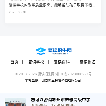
（如每日1小时数学错题复盘）。第四步：评
学籍且符合随迁子女政策，或当地另有特别
建议每日设定小目标，增强信心。政策注
复读学校的教学质量很高，能够帮助孩子取得不错的成绩，同时学习氛围也很好，孩子能够在舒适的环境中学习。我会向其他家长推荐这所学校。
读一年能提高多少分？A：以2026年新高考
估家庭经济与心理支持复读一年费用（含学
规定材料要求身份证、户口本、高中毕业证
意：2026年各省（如湖南）复读生仍可正常
2023-03-01
背景来看，全国多数省份复读生平均提分在
费、住宿、资料）通常在1万至5万元不等。
还需提供父母居住证、稳定就业证明、社保
参加高考，学籍问题通常由复读学校统一处
40-70分之间。提分主要取决于基础（300-
家庭需能提供稳定支持；学生本人需具备抗
缴纳记录等（各省不同）报名地点户籍地县
理，应届生身份不受影响。三、客观对比：
400分段提分空间大）和执行力。注意：不要
压能力，能主动寻求心理咨询或师生沟通。
区招办指定的报名点学籍所在学校或当地县
240分直接读专科 vs 复读一年比较维度直接
轻信“保提100分”的承诺，科学规划才是关
可先参加复读学校的试读日或心理测评。
区招办优势流程简单，政策稳定避免回原籍
读专科复读一年时间成本0年额外时间多花1
键。Q3：如何克服复读中的焦虑？A：建议
三、客观对比：复读与不复读的利弊及复读
奔波，可沿用复读学校的辅导资源劣势复读
年时间经济成本学费约5000-15000元/年复
三种方法：①每日10分钟正念冥想（使用潮
类型选择选择方案优点缺点适合人群复读
生若在外省就读，需返回户籍地参加考试和
读费+生活费约2-5万元未来出路专科毕业可
汐App等工具）；②写“焦虑清单”并逐一理性
（公立/民办）有机会冲击更好本科，弥补遗
体检门槛高，需提前准备材料，且部分省份
专升本（2年），但第一学历受限制若提分
反驳；③每周与父母或信任的老师通话一
憾，提升后劲压力大，存在再次失利风险，
限制异地复读生报考本科批次四、常见问题
首页
复读学校
复读百科
复读报名
100分以上，可冲本科院校，第一学历优势明
次。研究表明，结构化倾诉能使焦虑水平降
经济成本高，浪费一年时间离目标线30分以
解答Q1：复读生报名高考时，原来的学籍号
显提分可能性无提升空间平均提分80-150
低52%。
内、非智力因素失误、有明确提升规划者不
还能用吗？A：复读生通常作为社会考生重新
© 2013-2026 复读招生网 湘ICP备2023006277号
分，勤奋者可达200分适合人群不愿复读、有
复读（读专科/就业）节省一年，提前进入社
注册新的报名号，原高中学籍号仅用于资格
主办单位：湖南索本教育咨询有限公司
明确职业规划者有决心、基础仍有漏洞、想
会或就业，部分专业就业前景好学历起点
审核（证明高中毕业）。报名系统会为每个
提升学历层次者四、常见问题解答问：240分
低，未来专升本或考研的路径更长，复习动
考生分配新的考籍号，不影响考试和录取。
复读一年能提高到本科线吗？答：有希望，
力易丧失基础薄弱、对学习反感、家庭经济
Q2：2026年高考复读生可以报名哪些院校？
您可以咨询郴州市郴雅高级中学
但需看省份本科线。以湖南2025年历史类本
紧张、已超龄或复读过公办复读学校学费低
湖南-郴州，1分钟快速响应