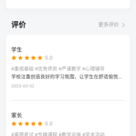
考试院官网，进入“普通高考网上报名”入口。
业录取。但重点注意：2026年新高考改革
2026届调查中81%的学生“比应届更自律”15%
间对照2026年本省一分一段表，明确当前位
选择“往届生”或“社会考生”类别，填写个人信
下，部分省份实行“专业+院校”平行志愿，低
的人“因过度紧张导致效率下降”将大目标分解
次。客观分析各科失分原因：若主要失分在
息（包括曾经的学籍号、高中毕业信息）。
分段考生应优先选择招生计划充足、往年投
为每日小任务，降低完美期待社交孤独同龄
可提升的模块（如数学中档题、英语单词积
评价
更多评价
特别注意选择科类（物理组/历史组或文/理
档线在240分左右的院校，同时关注校企合作
人共同奋斗形成“战友”情谊约40%学生偶尔回
累），提分潜力较大；若已接近自身天花板
科），以及是否报考艺术、体育类。提交后
或定向培养项目。由于分数较低，选择面
避参加同学聚会建立3-5人的学习小组，每周
（如语文长期110分以下），则提分空间有
在线支付报名费，并记录报名号。第三步：
窄，强烈建议考生结合自身情况评估是否通
一次团队活动提分效果湖南省复读学校2025
限。第二步：评估新高考政策是否友好截止
学生
现场确认与资格审查按指定时间前往报名点
过复读争取更高分数。二、深度解析：240分
届平均提分48分10%的学生提分不明显（主
2026年，多数省份已实施新高考3+1+2或
5.0
（通常为县区招办或指定的高中），携带原
考生复读的潜力与规划240分通常意味着基础
要因基础薄弱或方法错误）每月进行一次学
3+3模式。复读生需确认原选科组合是否保
始材料进行人像采集、指纹录入和证件核
薄弱，但复读提分空间较大（平均提升80-
#重视基础 #优秀师资 #严谨教学 #心理辅导
情诊断，及时调整复习方向心理韧性复读后
留，部分省份可能调整选考科目题型或赋分
验。重点审查学籍状态：已录取但未报到的
学校注重创造良好的学习氛围，让学生在舒适愉悦的环境中学习。这种氛围可以让学生更加投入学习，提高学习效率，同时也有利于培养学生的自律能力。
150分常见）。以下为具体步骤：选择复读学
抗压能力提升的占86%少数学生出现轻度焦
规则。建议访问各省教育考试院官网查阅
学生需提供高校退学证明；已报到但退学的
校：优先选择针对性教学的低分复读班，如
2023-03-02
虑（需学校心理咨询介入）培养运动或艺术
2027届高考改革文件（因本地政策框架通常
需提供学校出具的学籍注销证明。确认无误
长沙部分高复学校设有“低分突破班”，2025
爱好作为情绪出口四、常见问题解答Q1：复
提前一年公布），或参考2026届的稳定政
后签字确认，报名流程完成。三、客观对
届平均提分达120分。制定补弱计划：利用新
读会不会很孤独？A：短期内会因为脱离原同
策。第三步：制定一年提分计划并试运行从
比：原籍报名与异地报名的条件与流程差异
高考选科优势，放弃高难度知识点，主攻基
学圈而产生孤独感，但复读班本身就是新集
落榜后一个月内启动预复习，若2周内能坚持
家长
对比维度原籍（户籍地）报名异地（学籍
础题（如数学前90分、语文作文规范、英语
体。建议主动竞选班干部或加入学习互助
每天6小时高效学习，适应作息，则复读成功
5.0
地）报名适用人群户籍与高中毕业地一致，
词汇突击）。心理建设：低分考生易自卑，
组。数据显示，2025届参与小组学习的复读
率更高。必须制定针对弱科的专项提升方案
或户籍在本省但在外省复读在流入地有连续
复读期间需调整心态，避免盲目攀比进度。
#紧跟考试 #专精课程 #教学设施 #学术活动
生孤独感评分比独自学习者低37%。Q2：复