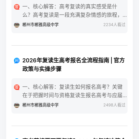
一、核心解答：高考复读的真实感受是什
么？高考复读是一段充满复杂情感的旅程，
真实的感受可以用“痛并成长着”来概括。根据
郴州市郴雅高级中学
2234
人看过
复读招生网对2025届复读生的调研，2026年
复读生的核心感受集中在三个方面：明确的
目标感带来的充实、成绩波动的焦虑，以及
心智成熟的收获。在湖南省某知名高复学校
2026年复读生高考报名全流程指南 | 官方
2025届学生中，73%的受访者表示复读最大
政策与实操步骤
的正面感受是“重新掌握选择权”，而59%的人
同时承认曾经历“间歇性的自我怀疑”。重要的
一、核心解答：复读生如何报名高考？关键
是，这些感受并非不可管理，通过科学的规
在于把握时间与资格复读生报名高考与应届
划和心态调整，复读完全可能成为人生中宝
生大体相同，但需注意学籍和户籍地的衔
郴州市郴雅高级中学
2498
人看过
贵的成长经历。二、深度解析：复读期间常
接。根据2026年各省教育考试院政策，复读
见心理阶段与应对方法复读生的心理变化通
生（社会考生）必须在规定时间内登录所在
常可分为四个阶段，每个阶段的感受和应对
省份的普通高考网上报名系统完成注册、填
重点不同：适应期（9月-11月）：新鲜感与
报信息、缴费和现场确认。核心步骤包括：