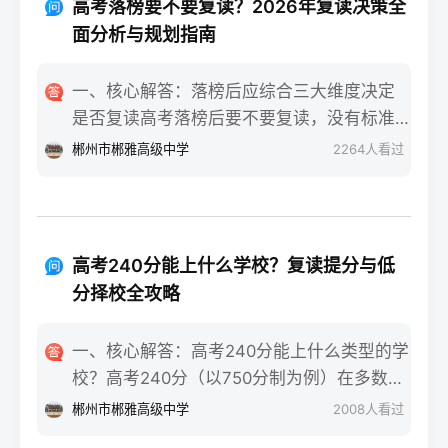
落差感交织。很多学生刚进复读班时斗志昂
高考落榜要不要复读？2026年复读决策全
确认户籍或学籍所在地、准备有效身份证和
扬，但发现知识漏洞后容易沮丧。建议：每
面分析与规划指南
高中毕业证（或同等学力证明）、留意往届
天记录3件小成就，用日记疏导情绪。瓶颈期
生专属的报名点。2026年高考报名时间通常
（12月-次年2月）：成绩提升缓慢甚至倒退
一、核心解答：落榜后应综合三大维度决定
安排在2025年10月至11月（对应2026年高
是最大痛点。2025届多校数据显示，约65%
是否复读高考落榜后要不要复读，没有标准
考），部分省份会开放补报名窗口，但建议
的复读生在此阶段出现“高原反应”。此时应果
答案，但可以从提分潜力、政策适应性和心
郴州市郴雅高级中学
2264
人看过
尽量在首次报名期内完成。二、深度解析：
断调整学习策略，寻求老师一对一分析试
理与家庭支持三个关键维度进行自我评估。
2026年复读生报名高考的三大实操步骤以下
卷。冲刺期（3月-5月）：效率显著提高，但
如果落榜因重大失误（如涂卡错误、突发疾
以2026年高考（即2025年下半年报名）为基
焦虑会随高考临近加剧。可采用“番茄工作法
病）、离批次线差距在30分以内，且本人有
准，详细拆解流程：第一步：资格自查与材
+正念呼吸”，每天留出15分钟运动时间。考
强烈复读意愿与改进计划，建议考虑复读；
料准备复读生需确保没有高校学籍（已被录
高考240分能上什么学校？复读提分与低
前一个月：情绪易波动，部分学生出现生理
如果因长期基础薄弱、学习态度不端正或者
取未报到或已退学），并准备好本人二代身
分择校全攻略
性不适（失眠、胃痛）。建议模拟高考作
已复读过一次，则更推荐选择专科或职业教
份证、户口本、高中毕业证或同等学力证明
息，提前适应考场生物钟。三、客观对比：
育路径。2026年新高考在选科、志愿填报上
原件。如果在外省借读，需回到户籍所在地
一、核心解答：高考240分能上什么类型的学
积极感受与消极感受的双面性下表直观对比
仍有微调，复读生必须提前确认学籍、选科
报名，或提前确认是否符合流入地的高考报
校？高考240分（以750分制为例）在多数省
复读过程中典型感受的两面性，帮助读者客
匹配及所在省份的艺术/体育等特殊类型政策
名条件（如居住证、社保年限等）。第二
份处于专科批次低分段，仍可被部分民办专
观看待情绪波动：感受维度积极面（占比/数
郴州市郴雅高级中学
2008
人看过
变动。二、深度解析：2026年复读决策四步
步：网上报名（一般10-11月）登录本省教育
科院校、高职院校及少数公办专科的冷门专
据）消极面（占比/数据）平衡策略目标感
实操法第一步：量化分析高考成绩与提分空