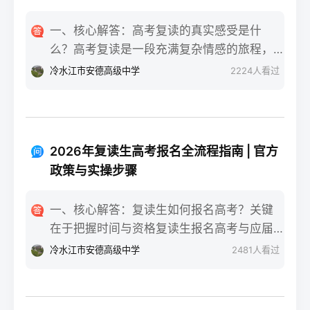
一、核心解答：高考复读的真实感受是什
么？高考复读是一段充满复杂情感的旅程，
真实的感受可以用“痛并成长着”来概括。根据
冷水江市安德高级中学
2224
人看过
复读招生网对2025届复读生的调研，2026年
复读生的核心感受集中在三个方面：明确的
目标感带来的充实、成绩波动的焦虑，以及
心智成熟的收获。在湖南省某知名高复学校
2026年复读生高考报名全流程指南 | 官方
2025届学生中，73%的受访者表示复读最大
政策与实操步骤
的正面感受是“重新掌握选择权”，而59%的人
同时承认曾经历“间歇性的自我怀疑”。重要的
一、核心解答：复读生如何报名高考？关键
是，这些感受并非不可管理，通过科学的规
在于把握时间与资格复读生报名高考与应届
划和心态调整，复读完全可能成为人生中宝
生大体相同，但需注意学籍和户籍地的衔
冷水江市安德高级中学
2481
人看过
贵的成长经历。二、深度解析：复读期间常
接。根据2026年各省教育考试院政策，复读
见心理阶段与应对方法复读生的心理变化通
生（社会考生）必须在规定时间内登录所在
常可分为四个阶段，每个阶段的感受和应对
省份的普通高考网上报名系统完成注册、填