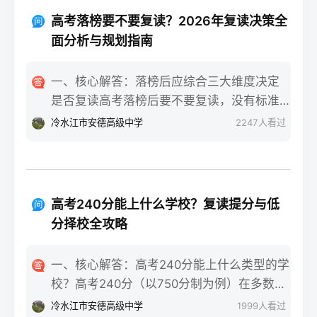
重点不同：适应期（9月-11月）：新鲜感与
报信息、缴费和现场确认。核心步骤包括：
落差感交织。很多学生刚进复读班时斗志昂
高考落榜要不要复读？2026年复读决策全
确认户籍或学籍所在地、准备有效身份证和
扬，但发现知识漏洞后容易沮丧。建议：每
面分析与规划指南
高中毕业证（或同等学力证明）、留意往届
天记录3件小成就，用日记疏导情绪。瓶颈期
生专属的报名点。2026年高考报名时间通常
（12月-次年2月）：成绩提升缓慢甚至倒退
一、核心解答：落榜后应综合三大维度决定
安排在2025年10月至11月（对应2026年高
是最大痛点。2025届多校数据显示，约65%
是否复读高考落榜后要不要复读，没有标准
考），部分省份会开放补报名窗口，但建议
的复读生在此阶段出现“高原反应”。此时应果
答案，但可以从提分潜力、政策适应性和心
冷水江市安德高级中学
2247
人看过
尽量在首次报名期内完成。二、深度解析：
断调整学习策略，寻求老师一对一分析试
理与家庭支持三个关键维度进行自我评估。
2026年复读生报名高考的三大实操步骤以下
卷。冲刺期（3月-5月）：效率显著提高，但
如果落榜因重大失误（如涂卡错误、突发疾
以2026年高考（即2025年下半年报名）为基
焦虑会随高考临近加剧。可采用“番茄工作法
病）、离批次线差距在30分以内，且本人有
准，详细拆解流程：第一步：资格自查与材
+正念呼吸”，每天留出15分钟运动时间。考
强烈复读意愿与改进计划，建议考虑复读；
料准备复读生需确保没有高校学籍（已被录
高考240分能上什么学校？复读提分与低
前一个月：情绪易波动，部分学生出现生理
如果因长期基础薄弱、学习态度不端正或者
取未报到或已退学），并准备好本人二代身
分择校全攻略
性不适（失眠、胃痛）。建议模拟高考作
已复读过一次，则更推荐选择专科或职业教
份证、户口本、高中毕业证或同等学力证明
息，提前适应考场生物钟。三、客观对比：
育路径。2026年新高考在选科、志愿填报上
原件。如果在外省借读，需回到户籍所在地
一、核心解答：高考240分能上什么类型的学
积极感受与消极感受的双面性下表直观对比
仍有微调，复读生必须提前确认学籍、选科
报名，或提前确认是否符合流入地的高考报
校？高考240分（以750分制为例）在多数省
复读过程中典型感受的两面性，帮助读者客
匹配及所在省份的艺术/体育等特殊类型政策
名条件（如居住证、社保年限等）。第二
份处于专科批次低分段，仍可被部分民办专
观看待情绪波动：感受维度积极面（占比/数
冷水江市安德高级中学
1999
人看过
变动。二、深度解析：2026年复读决策四步