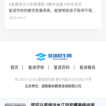
率更高。必须制定针对弱科的专项提升方案
或户籍在本省但在外省复读在流入地有连续
复读期间需调整心态，避免盲目攀比进度。
#紧跟考试 #专精课程 #教学设施 #学术活动
生孤独感评分比独自学习者低37%。Q2：复
（如每日1小时数学错题复盘）。第四步：评
学籍且符合随迁子女政策，或当地另有特别
建议每日设定小目标，增强信心。政策注
复读学校的教学质量很高，能够帮助孩子取得不错的成绩，同时学习氛围也很好，孩子能够在舒适的环境中学习。我会向其他家长推荐这所学校。
读一年能提高多少分？A：以2026年新高考
估家庭经济与心理支持复读一年费用（含学
规定材料要求身份证、户口本、高中毕业证
意：2026年各省（如湖南）复读生仍可正常
2023-03-01
背景来看，全国多数省份复读生平均提分在
费、住宿、资料）通常在1万至5万元不等。
还需提供父母居住证、稳定就业证明、社保
参加高考，学籍问题通常由复读学校统一处
40-70分之间。提分主要取决于基础（300-
家庭需能提供稳定支持；学生本人需具备抗
缴纳记录等（各省不同）报名地点户籍地县
理，应届生身份不受影响。三、客观对比：
400分段提分空间大）和执行力。注意：不要
压能力，能主动寻求心理咨询或师生沟通。
区招办指定的报名点学籍所在学校或当地县
240分直接读专科 vs 复读一年比较维度直接
轻信“保提100分”的承诺，科学规划才是关
可先参加复读学校的试读日或心理测评。
区招办优势流程简单，政策稳定避免回原籍
读专科复读一年时间成本0年额外时间多花1
键。Q3：如何克服复读中的焦虑？A：建议
三、客观对比：复读与不复读的利弊及复读
奔波，可沿用复读学校的辅导资源劣势复读
年时间经济成本学费约5000-15000元/年复
三种方法：①每日10分钟正念冥想（使用潮
类型选择选择方案优点缺点适合人群复读
生若在外省就读，需返回户籍地参加考试和
读费+生活费约2-5万元未来出路专科毕业可
汐App等工具）；②写“焦虑清单”并逐一理性
（公立/民办）有机会冲击更好本科，弥补遗
体检门槛高，需提前准备材料，且部分省份
专升本（2年），但第一学历受限制若提分
反驳；③每周与父母或信任的老师通话一
憾，提升后劲压力大，存在再次失利风险，
限制异地复读生报考本科批次四、常见问题
首页
复读学校
复读百科
复读报名
100分以上，可冲本科院校，第一学历优势明
次。研究表明，结构化倾诉能使焦虑水平降
经济成本高，浪费一年时间离目标线30分以
解答Q1：复读生报名高考时，原来的学籍号
显提分可能性无提升空间平均提分80-150
低52%。
内、非智力因素失误、有明确提升规划者不
还能用吗？A：复读生通常作为社会考生重新
© 2013-2026 复读招生网 湘ICP备2023006277号
分，勤奋者可达200分适合人群不愿复读、有
复读（读专科/就业）节省一年，提前进入社
注册新的报名号，原高中学籍号仅用于资格
主办单位：湖南索本教育咨询有限公司
明确职业规划者有决心、基础仍有漏洞、想
会或就业，部分专业就业前景好学历起点
审核（证明高中毕业）。报名系统会为每个
提升学历层次者四、常见问题解答问：240分
低，未来专升本或考研的路径更长，复习动
考生分配新的考籍号，不影响考试和录取。
复读一年能提高到本科线吗？答：有希望，
力易丧失基础薄弱、对学习反感、家庭经济
您可以咨询冷水江市安德高级中学
Q2：2026年高考复读生可以报名哪些院校？