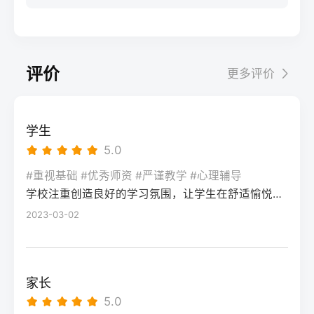
步：网上报名（一般10-11月）登录本省教育
科院校、高职院校及少数公办专科的冷门专
据）消极面（占比/数据）平衡策略目标感
实操法第一步：量化分析高考成绩与提分空
考试院官网，进入“普通高考网上报名”入口。
业录取。但重点注意：2026年新高考改革
2026届调查中81%的学生“比应届更自律”15%
间对照2026年本省一分一段表，明确当前位
选择“往届生”或“社会考生”类别，填写个人信
下，部分省份实行“专业+院校”平行志愿，低
的人“因过度紧张导致效率下降”将大目标分解
次。客观分析各科失分原因：若主要失分在
息（包括曾经的学籍号、高中毕业信息）。
分段考生应优先选择招生计划充足、往年投
为每日小任务，降低完美期待社交孤独同龄
可提升的模块（如数学中档题、英语单词积
评价
更多评价
特别注意选择科类（物理组/历史组或文/理
档线在240分左右的院校，同时关注校企合作
人共同奋斗形成“战友”情谊约40%学生偶尔回
累），提分潜力较大；若已接近自身天花板
科），以及是否报考艺术、体育类。提交后
或定向培养项目。由于分数较低，选择面
避参加同学聚会建立3-5人的学习小组，每周
（如语文长期110分以下），则提分空间有
在线支付报名费，并记录报名号。第三步：
窄，强烈建议考生结合自身情况评估是否通
一次团队活动提分效果湖南省复读学校2025
限。第二步：评估新高考政策是否友好截止
学生
现场确认与资格审查按指定时间前往报名点
过复读争取更高分数。二、深度解析：240分
届平均提分48分10%的学生提分不明显（主
2026年，多数省份已实施新高考3+1+2或
5.0
（通常为县区招办或指定的高中），携带原
考生复读的潜力与规划240分通常意味着基础
要因基础薄弱或方法错误）每月进行一次学
3+3模式。复读生需确认原选科组合是否保
始材料进行人像采集、指纹录入和证件核
薄弱，但复读提分空间较大（平均提升80-
#重视基础 #优秀师资 #严谨教学 #心理辅导
情诊断，及时调整复习方向心理韧性复读后
留，部分省份可能调整选考科目题型或赋分
验。重点审查学籍状态：已录取但未报到的
学校注重创造良好的学习氛围，让学生在舒适愉悦的环境中学习。这种氛围可以让学生更加投入学习，提高学习效率，同时也有利于培养学生的自律能力。
150分常见）。以下为具体步骤：选择复读学
抗压能力提升的占86%少数学生出现轻度焦
规则。建议访问各省教育考试院官网查阅
学生需提供高校退学证明；已报到但退学的
校：优先选择针对性教学的低分复读班，如
2023-03-02
虑（需学校心理咨询介入）培养运动或艺术
2027届高考改革文件（因本地政策框架通常
需提供学校出具的学籍注销证明。确认无误
长沙部分高复学校设有“低分突破班”，2025
爱好作为情绪出口四、常见问题解答Q1：复
提前一年公布），或参考2026届的稳定政
后签字确认，报名流程完成。三、客观对
届平均提分达120分。制定补弱计划：利用新
读会不会很孤独？A：短期内会因为脱离原同
策。第三步：制定一年提分计划并试运行从
比：原籍报名与异地报名的条件与流程差异
高考选科优势，放弃高难度知识点，主攻基
学圈而产生孤独感，但复读班本身就是新集
落榜后一个月内启动预复习，若2周内能坚持
家长
对比维度原籍（户籍地）报名异地（学籍
础题（如数学前90分、语文作文规范、英语
体。建议主动竞选班干部或加入学习互助
每天6小时高效学习，适应作息，则复读成功
5.0
地）报名适用人群户籍与高中毕业地一致，
词汇突击）。心理建设：低分考生易自卑，
组。数据显示，2025届参与小组学习的复读