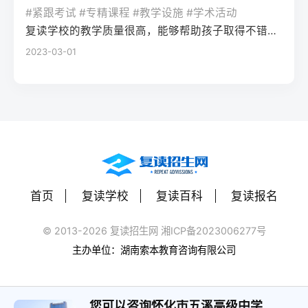
率更高。必须制定针对弱科的专项提升方案
或户籍在本省但在外省复读在流入地有连续
复读期间需调整心态，避免盲目攀比进度。
#紧跟考试 #专精课程 #教学设施 #学术活动
生孤独感评分比独自学习者低37%。Q2：复
（如每日1小时数学错题复盘）。第四步：评
学籍且符合随迁子女政策，或当地另有特别
建议每日设定小目标，增强信心。政策注
复读学校的教学质量很高，能够帮助孩子取得不错的成绩，同时学习氛围也很好，孩子能够在舒适的环境中学习。我会向其他家长推荐这所学校。
读一年能提高多少分？A：以2026年新高考
估家庭经济与心理支持复读一年费用（含学
规定材料要求身份证、户口本、高中毕业证
意：2026年各省（如湖南）复读生仍可正常
2023-03-01
背景来看，全国多数省份复读生平均提分在
费、住宿、资料）通常在1万至5万元不等。
还需提供父母居住证、稳定就业证明、社保
参加高考，学籍问题通常由复读学校统一处
40-70分之间。提分主要取决于基础（300-
家庭需能提供稳定支持；学生本人需具备抗
缴纳记录等（各省不同）报名地点户籍地县
理，应届生身份不受影响。三、客观对比：
400分段提分空间大）和执行力。注意：不要
压能力，能主动寻求心理咨询或师生沟通。
区招办指定的报名点学籍所在学校或当地县
240分直接读专科 vs 复读一年比较维度直接
轻信“保提100分”的承诺，科学规划才是关
可先参加复读学校的试读日或心理测评。
区招办优势流程简单，政策稳定避免回原籍
读专科复读一年时间成本0年额外时间多花1
键。Q3：如何克服复读中的焦虑？A：建议
三、客观对比：复读与不复读的利弊及复读
奔波，可沿用复读学校的辅导资源劣势复读
年时间经济成本学费约5000-15000元/年复
三种方法：①每日10分钟正念冥想（使用潮
类型选择选择方案优点缺点适合人群复读
生若在外省就读，需返回户籍地参加考试和
读费+生活费约2-5万元未来出路专科毕业可
汐App等工具）；②写“焦虑清单”并逐一理性
（公立/民办）有机会冲击更好本科，弥补遗
体检门槛高，需提前准备材料，且部分省份
专升本（2年），但第一学历受限制若提分
反驳；③每周与父母或信任的老师通话一
憾，提升后劲压力大，存在再次失利风险，
限制异地复读生报考本科批次四、常见问题
首页
复读学校
复读百科
复读报名
100分以上，可冲本科院校，第一学历优势明
次。研究表明，结构化倾诉能使焦虑水平降
经济成本高，浪费一年时间离目标线30分以
解答Q1：复读生报名高考时，原来的学籍号
显提分可能性无提升空间平均提分80-150
低52%。
内、非智力因素失误、有明确提升规划者不
还能用吗？A：复读生通常作为社会考生重新
© 2013-2026 复读招生网 湘ICP备2023006277号
分，勤奋者可达200分适合人群不愿复读、有
复读（读专科/就业）节省一年，提前进入社
注册新的报名号，原高中学籍号仅用于资格
主办单位：湖南索本教育咨询有限公司
明确职业规划者有决心、基础仍有漏洞、想
会或就业，部分专业就业前景好学历起点
审核（证明高中毕业）。报名系统会为每个
提升学历层次者四、常见问题解答问：240分
低，未来专升本或考研的路径更长，复习动
考生分配新的考籍号，不影响考试和录取。
复读一年能提高到本科线吗？答：有希望，
力易丧失基础薄弱、对学习反感、家庭经济
您可以咨询怀化市五溪高级中学
Q2：2026年高考复读生可以报名哪些院校？