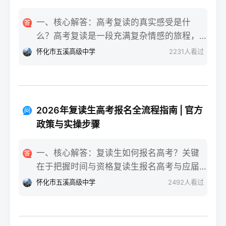
一、核心解答：高考复读的真实感受是什
么？高考复读是一段充满复杂情感的旅程，
真实的感受可以用“痛并成长着”来概括。根据
怀化市五溪高级中学
2231
人看过
复读招生网对2025届复读生的调研，2026年
复读生的核心感受集中在三个方面：明确的
目标感带来的充实、成绩波动的焦虑，以及
心智成熟的收获。在湖南省某知名高复学校
2026年复读生高考报名全流程指南 | 官方
2025届学生中，73%的受访者表示复读最大
政策与实操步骤
的正面感受是“重新掌握选择权”，而59%的人
同时承认曾经历“间歇性的自我怀疑”。重要的
一、核心解答：复读生如何报名高考？关键
是，这些感受并非不可管理，通过科学的规
在于把握时间与资格复读生报名高考与应届
划和心态调整，复读完全可能成为人生中宝
生大体相同，但需注意学籍和户籍地的衔
怀化市五溪高级中学
2492
人看过
贵的成长经历。二、深度解析：复读期间常
接。根据2026年各省教育考试院政策，复读
见心理阶段与应对方法复读生的心理变化通
生（社会考生）必须在规定时间内登录所在
常可分为四个阶段，每个阶段的感受和应对
省份的普通高考网上报名系统完成注册、填