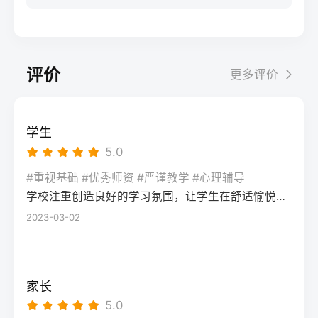
步：网上报名（一般10-11月）登录本省教育
科院校、高职院校及少数公办专科的冷门专
据）消极面（占比/数据）平衡策略目标感
实操法第一步：量化分析高考成绩与提分空
考试院官网，进入“普通高考网上报名”入口。
业录取。但重点注意：2026年新高考改革
2026届调查中81%的学生“比应届更自律”15%
间对照2026年本省一分一段表，明确当前位
选择“往届生”或“社会考生”类别，填写个人信
下，部分省份实行“专业+院校”平行志愿，低
的人“因过度紧张导致效率下降”将大目标分解
次。客观分析各科失分原因：若主要失分在
息（包括曾经的学籍号、高中毕业信息）。
分段考生应优先选择招生计划充足、往年投
为每日小任务，降低完美期待社交孤独同龄
可提升的模块（如数学中档题、英语单词积
评价
更多评价
特别注意选择科类（物理组/历史组或文/理
档线在240分左右的院校，同时关注校企合作
人共同奋斗形成“战友”情谊约40%学生偶尔回
累），提分潜力较大；若已接近自身天花板
科），以及是否报考艺术、体育类。提交后
或定向培养项目。由于分数较低，选择面
避参加同学聚会建立3-5人的学习小组，每周
（如语文长期110分以下），则提分空间有
在线支付报名费，并记录报名号。第三步：
窄，强烈建议考生结合自身情况评估是否通
一次团队活动提分效果湖南省复读学校2025
限。第二步：评估新高考政策是否友好截止
学生
现场确认与资格审查按指定时间前往报名点
过复读争取更高分数。二、深度解析：240分
届平均提分48分10%的学生提分不明显（主
2026年，多数省份已实施新高考3+1+2或
5.0
（通常为县区招办或指定的高中），携带原
考生复读的潜力与规划240分通常意味着基础
要因基础薄弱或方法错误）每月进行一次学
3+3模式。复读生需确认原选科组合是否保
始材料进行人像采集、指纹录入和证件核
薄弱，但复读提分空间较大（平均提升80-
#重视基础 #优秀师资 #严谨教学 #心理辅导
情诊断，及时调整复习方向心理韧性复读后
留，部分省份可能调整选考科目题型或赋分
验。重点审查学籍状态：已录取但未报到的
学校注重创造良好的学习氛围，让学生在舒适愉悦的环境中学习。这种氛围可以让学生更加投入学习，提高学习效率，同时也有利于培养学生的自律能力。
150分常见）。以下为具体步骤：选择复读学
抗压能力提升的占86%少数学生出现轻度焦
规则。建议访问各省教育考试院官网查阅
学生需提供高校退学证明；已报到但退学的
校：优先选择针对性教学的低分复读班，如
2023-03-02
虑（需学校心理咨询介入）培养运动或艺术
2027届高考改革文件（因本地政策框架通常
需提供学校出具的学籍注销证明。确认无误
长沙部分高复学校设有“低分突破班”，2025
爱好作为情绪出口四、常见问题解答Q1：复
提前一年公布），或参考2026届的稳定政
后签字确认，报名流程完成。三、客观对
届平均提分达120分。制定补弱计划：利用新
读会不会很孤独？A：短期内会因为脱离原同
策。第三步：制定一年提分计划并试运行从
比：原籍报名与异地报名的条件与流程差异
高考选科优势，放弃高难度知识点，主攻基
学圈而产生孤独感，但复读班本身就是新集
落榜后一个月内启动预复习，若2周内能坚持
家长
对比维度原籍（户籍地）报名异地（学籍
础题（如数学前90分、语文作文规范、英语
体。建议主动竞选班干部或加入学习互助
每天6小时高效学习，适应作息，则复读成功
5.0
地）报名适用人群户籍与高中毕业地一致，
词汇突击）。心理建设：低分考生易自卑，
组。数据显示，2025届参与小组学习的复读