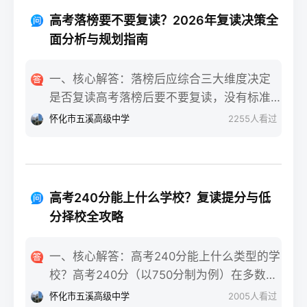
重点不同：适应期（9月-11月）：新鲜感与
报信息、缴费和现场确认。核心步骤包括：
落差感交织。很多学生刚进复读班时斗志昂
高考落榜要不要复读？2026年复读决策全
确认户籍或学籍所在地、准备有效身份证和
扬，但发现知识漏洞后容易沮丧。建议：每
面分析与规划指南
高中毕业证（或同等学力证明）、留意往届
天记录3件小成就，用日记疏导情绪。瓶颈期
生专属的报名点。2026年高考报名时间通常
（12月-次年2月）：成绩提升缓慢甚至倒退
一、核心解答：落榜后应综合三大维度决定
安排在2025年10月至11月（对应2026年高
是最大痛点。2025届多校数据显示，约65%
是否复读高考落榜后要不要复读，没有标准
考），部分省份会开放补报名窗口，但建议
的复读生在此阶段出现“高原反应”。此时应果
答案，但可以从提分潜力、政策适应性和心
怀化市五溪高级中学
2255
人看过
尽量在首次报名期内完成。二、深度解析：
断调整学习策略，寻求老师一对一分析试
理与家庭支持三个关键维度进行自我评估。
2026年复读生报名高考的三大实操步骤以下
卷。冲刺期（3月-5月）：效率显著提高，但
如果落榜因重大失误（如涂卡错误、突发疾
以2026年高考（即2025年下半年报名）为基
焦虑会随高考临近加剧。可采用“番茄工作法
病）、离批次线差距在30分以内，且本人有
准，详细拆解流程：第一步：资格自查与材
+正念呼吸”，每天留出15分钟运动时间。考
强烈复读意愿与改进计划，建议考虑复读；
料准备复读生需确保没有高校学籍（已被录
高考240分能上什么学校？复读提分与低
前一个月：情绪易波动，部分学生出现生理
如果因长期基础薄弱、学习态度不端正或者
取未报到或已退学），并准备好本人二代身
分择校全攻略
性不适（失眠、胃痛）。建议模拟高考作
已复读过一次，则更推荐选择专科或职业教
份证、户口本、高中毕业证或同等学力证明
息，提前适应考场生物钟。三、客观对比：
育路径。2026年新高考在选科、志愿填报上
原件。如果在外省借读，需回到户籍所在地
一、核心解答：高考240分能上什么类型的学
积极感受与消极感受的双面性下表直观对比
仍有微调，复读生必须提前确认学籍、选科
报名，或提前确认是否符合流入地的高考报
校？高考240分（以750分制为例）在多数省
复读过程中典型感受的两面性，帮助读者客
匹配及所在省份的艺术/体育等特殊类型政策
名条件（如居住证、社保年限等）。第二
份处于专科批次低分段，仍可被部分民办专
观看待情绪波动：感受维度积极面（占比/数
怀化市五溪高级中学
2005
人看过
变动。二、深度解析：2026年复读决策四步