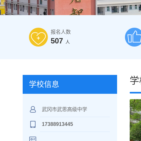
报名人数
507
人
学
学校信息
武冈市武思高级中学
17388913445