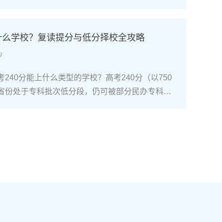
考试院政策，复读生（社会考生）必须在规定时间内
通高考网上报名系统完成注册、填报信息、缴费和
骤包括：确认户籍或学籍所在地、准备有效身份证
上什么学校？复读提分与低分择校全攻略
同等学力证明）、留意往届生专属的报名点。2026
沙
安排在2025年10月至11月（对应2026年高
开放补报名窗口，但建议尽量在首次报名期内完
240分能上什么类型的学校？高考240分（以750
2026年复读生报名高考的三大实操步骤以下以20
省份处于专科批次低分段，仍可被部分民办专科院
25年下半年报名）为基准，详细拆解流程：第一步：
数公办专科的冷门专业录取。但重点注意：2026年
备复读生需确保没有高校学籍（已被录取未报到或
分省份实行“专业+院校”平行志愿，低分段考生应优
好本人二代身份证、户口本、高中毕业证或同等学
足、往年投档线在240分左右的院校，同时关注校
在外省借读，需回到户籍所在地报名，或提前确认
项目。由于分数较低，选择面窄，强烈建议考生结
高考报名条件（如居住证、社保年限等）。第二
否通过复读争取更高分数。二、深度解析：240分
10-11月）登录本省教育考试院官网，进入“普通
规划240分通常意味着基础薄弱，但复读提分空间
。选择“往届生”或“社会考生”类别，填写个人信息
-150分常见）。以下为具体步骤：选择复读学校：
号、高中毕业信息）。特别注意选择科类（物理组/
学的低分复读班，如长沙部分高复学校设有“低分突
），以及是否报考艺术、体育类。提交后在线支付报
平均提分达120分。制定补弱计划：利用新高考选科优