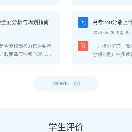
生的核心感受集中在三个方
026年各省教育
焦虑，以及心智成熟的收
登录所在省份的普
中，73%的受访者表示复读
现场确认。核心步
策全面分析与规划指南
问
高考240分能
%的人同时承认曾经历“间
和高中毕业证（或
2026-05-26 湖南-长
非不可管理，通过科学的规
年高考报名时间通常
贵的成长经历。二、深度
考），部分省份会
答
是否复读高考落榜后要不
一、核心解答：高考
读生的心理变化通常可分
成。二、深度解析：
、政策适应性和心理与家
分制为例）在多数
：适应期（9月-11
26年高考（即20
榜因重大失误（如涂卡错
校、高职院校及少
复读班时斗志昂扬，但发
资格自查与材料准
内，且本人有强烈复读意愿
新高考改革下，部
件小成就，用日记疏导情
已退学），并准备
础薄弱、学习态度不端正
先选择招生计划充
MORE
缓慢甚至倒退是最大痛点。2
力证明原件。如果
教育路径。2026年新高
企合作或定向培养
阶段出现“高原反应”。此时
是否符合流入地的
须提前确认学籍、选科匹
合自身情况评估是
卷。冲刺期（3月-5
步：网上报名（一般
动。二、深度解析：2026
考生复读的潜力与
加剧。可采用“番茄工作法
高考网上报名”入口
考成绩与提分空间对照20
较大（平均提升80
考前一个月：情绪易波动，
（包括曾经的学籍
观分析各科失分原因：若主
优先选择针对性教
学生评价
建议模拟高考作息，提前
历史组或文/理科
语单词积累），提分潜力
破班”，2025届