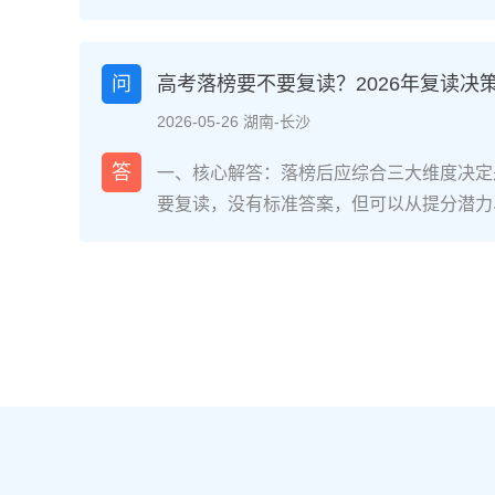
网对2025届复读生的调研，2026年复读
面：明确的目标感带来的充实、成绩波动的
获。在湖南省某知名高复学校2025届学生
问
高考落榜要不要复读？2026年复读决
最大的正面感受是“重新掌握选择权”，而59
2026-05-26 湖南-长沙
歇性的自我怀疑”。重要的是，这些感受并
划和心态调整，复读完全可能成为人生中宝
答
一、核心解答：落榜后应综合三大维度决定
解析：复读期间常见心理阶段与应对方法复
要复读，没有标准答案，但可以从提分潜力
为四个阶段，每个阶段的感受和应对重点不同
庭支持三个关键维度进行自我评估。如果落
月）：新鲜感与落差感交织。很多学生刚进
误、突发疾病）、离批次线差距在30分以
现知识漏洞后容易沮丧。建议：每天记录3
与改进计划，建议考虑复读；如果因长期基
绪。瓶颈期（12月-次年2月）：成绩提升
或者已复读过一次，则更推荐选择专科或职业
025届多校数据显示，约65%的复读生在此
考在选科、志愿填报上仍有微调，复读生必
应果断调整学习策略，寻求老师一对一分析试
配及所在省份的艺术/体育等特殊类型政策变
月）：效率显著提高，但焦虑会随高考临近
年复读决策四步实操法第一步：量化分析高
+正念呼吸”，每天留出15分钟运动时间。
26年本省一分一段表，明确当前位次。客
部分学生出现生理性不适（失眠、胃痛）。
要失分在可提升的模块（如数学中档题、英