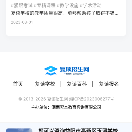
率更高。必须制定针对弱科的专项提升方案
或户籍在本省但在外省复读在流入地有连续
复读期间需调整心态，避免盲目攀比进度。
#紧跟考试 #专精课程 #教学设施 #学术活动
生孤独感评分比独自学习者低37%。Q2：复
（如每日1小时数学错题复盘）。第四步：评
学籍且符合随迁子女政策，或当地另有特别
建议每日设定小目标，增强信心。政策注
复读学校的教学质量很高，能够帮助孩子取得不错的成绩，同时学习氛围也很好，孩子能够在舒适的环境中学习。我会向其他家长推荐这所学校。
读一年能提高多少分？A：以2026年新高考
估家庭经济与心理支持复读一年费用（含学
规定材料要求身份证、户口本、高中毕业证
意：2026年各省（如湖南）复读生仍可正常
2023-03-01
背景来看，全国多数省份复读生平均提分在
费、住宿、资料）通常在1万至5万元不等。
还需提供父母居住证、稳定就业证明、社保
参加高考，学籍问题通常由复读学校统一处
40-70分之间。提分主要取决于基础（300-
家庭需能提供稳定支持；学生本人需具备抗
缴纳记录等（各省不同）报名地点户籍地县
理，应届生身份不受影响。三、客观对比：
400分段提分空间大）和执行力。注意：不要
压能力，能主动寻求心理咨询或师生沟通。
区招办指定的报名点学籍所在学校或当地县
240分直接读专科 vs 复读一年比较维度直接
轻信“保提100分”的承诺，科学规划才是关
可先参加复读学校的试读日或心理测评。
区招办优势流程简单，政策稳定避免回原籍
读专科复读一年时间成本0年额外时间多花1
键。Q3：如何克服复读中的焦虑？A：建议
三、客观对比：复读与不复读的利弊及复读
奔波，可沿用复读学校的辅导资源劣势复读
年时间经济成本学费约5000-15000元/年复
三种方法：①每日10分钟正念冥想（使用潮
类型选择选择方案优点缺点适合人群复读
生若在外省就读，需返回户籍地参加考试和
读费+生活费约2-5万元未来出路专科毕业可
汐App等工具）；②写“焦虑清单”并逐一理性
（公立/民办）有机会冲击更好本科，弥补遗
体检门槛高，需提前准备材料，且部分省份
专升本（2年），但第一学历受限制若提分
反驳；③每周与父母或信任的老师通话一
憾，提升后劲压力大，存在再次失利风险，
限制异地复读生报考本科批次四、常见问题
首页
复读学校
复读百科
复读报名
100分以上，可冲本科院校，第一学历优势明
次。研究表明，结构化倾诉能使焦虑水平降
经济成本高，浪费一年时间离目标线30分以
解答Q1：复读生报名高考时，原来的学籍号
显提分可能性无提升空间平均提分80-150
低52%。
内、非智力因素失误、有明确提升规划者不
还能用吗？A：复读生通常作为社会考生重新
© 2013-2026 复读招生网 湘ICP备2023006277号
分，勤奋者可达200分适合人群不愿复读、有
复读（读专科/就业）节省一年，提前进入社
注册新的报名号，原高中学籍号仅用于资格
主办单位：湖南索本教育咨询有限公司
明确职业规划者有决心、基础仍有漏洞、想
会或就业，部分专业就业前景好学历起点
审核（证明高中毕业）。报名系统会为每个
提升学历层次者四、常见问题解答问：240分
低，未来专升本或考研的路径更长，复习动
考生分配新的考籍号，不影响考试和录取。
复读一年能提高到本科线吗？答：有希望，
力易丧失基础薄弱、对学习反感、家庭经济
您可以咨询益阳市高新区玉潭学校
Q2：2026年高考复读生可以报名哪些院校？