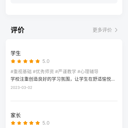
步：网上报名（一般10-11月）登录本省教育
科院校、高职院校及少数公办专科的冷门专
据）消极面（占比/数据）平衡策略目标感
实操法第一步：量化分析高考成绩与提分空
考试院官网，进入“普通高考网上报名”入口。
业录取。但重点注意：2026年新高考改革
2026届调查中81%的学生“比应届更自律”15%
间对照2026年本省一分一段表，明确当前位
选择“往届生”或“社会考生”类别，填写个人信
下，部分省份实行“专业+院校”平行志愿，低
的人“因过度紧张导致效率下降”将大目标分解
次。客观分析各科失分原因：若主要失分在
息（包括曾经的学籍号、高中毕业信息）。
分段考生应优先选择招生计划充足、往年投
为每日小任务，降低完美期待社交孤独同龄
可提升的模块（如数学中档题、英语单词积
评价
更多评价
特别注意选择科类（物理组/历史组或文/理
档线在240分左右的院校，同时关注校企合作
人共同奋斗形成“战友”情谊约40%学生偶尔回
累），提分潜力较大；若已接近自身天花板
科），以及是否报考艺术、体育类。提交后
或定向培养项目。由于分数较低，选择面
避参加同学聚会建立3-5人的学习小组，每周
（如语文长期110分以下），则提分空间有
在线支付报名费，并记录报名号。第三步：
窄，强烈建议考生结合自身情况评估是否通
一次团队活动提分效果湖南省复读学校2025
限。第二步：评估新高考政策是否友好截止
学生
现场确认与资格审查按指定时间前往报名点
过复读争取更高分数。二、深度解析：240分
届平均提分48分10%的学生提分不明显（主
2026年，多数省份已实施新高考3+1+2或
5.0
（通常为县区招办或指定的高中），携带原
考生复读的潜力与规划240分通常意味着基础
要因基础薄弱或方法错误）每月进行一次学
3+3模式。复读生需确认原选科组合是否保
始材料进行人像采集、指纹录入和证件核
薄弱，但复读提分空间较大（平均提升80-
#重视基础 #优秀师资 #严谨教学 #心理辅导
情诊断，及时调整复习方向心理韧性复读后
留，部分省份可能调整选考科目题型或赋分
验。重点审查学籍状态：已录取但未报到的
学校注重创造良好的学习氛围，让学生在舒适愉悦的环境中学习。这种氛围可以让学生更加投入学习，提高学习效率，同时也有利于培养学生的自律能力。
150分常见）。以下为具体步骤：选择复读学
抗压能力提升的占86%少数学生出现轻度焦
规则。建议访问各省教育考试院官网查阅
学生需提供高校退学证明；已报到但退学的
校：优先选择针对性教学的低分复读班，如
2023-03-02
虑（需学校心理咨询介入）培养运动或艺术
2027届高考改革文件（因本地政策框架通常
需提供学校出具的学籍注销证明。确认无误
长沙部分高复学校设有“低分突破班”，2025
爱好作为情绪出口四、常见问题解答Q1：复
提前一年公布），或参考2026届的稳定政
后签字确认，报名流程完成。三、客观对
届平均提分达120分。制定补弱计划：利用新
读会不会很孤独？A：短期内会因为脱离原同
策。第三步：制定一年提分计划并试运行从
比：原籍报名与异地报名的条件与流程差异
高考选科优势，放弃高难度知识点，主攻基
学圈而产生孤独感，但复读班本身就是新集
落榜后一个月内启动预复习，若2周内能坚持
家长
对比维度原籍（户籍地）报名异地（学籍
础题（如数学前90分、语文作文规范、英语
体。建议主动竞选班干部或加入学习互助
每天6小时高效学习，适应作息，则复读成功
5.0
地）报名适用人群户籍与高中毕业地一致，
词汇突击）。心理建设：低分考生易自卑，
组。数据显示，2025届参与小组学习的复读