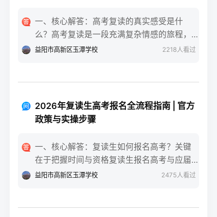
一、核心解答：高考复读的真实感受是什
么？高考复读是一段充满复杂情感的旅程，
真实的感受可以用“痛并成长着”来概括。根据
益阳市高新区玉潭学校
2218
人看过
复读招生网对2025届复读生的调研，2026年
复读生的核心感受集中在三个方面：明确的
目标感带来的充实、成绩波动的焦虑，以及
心智成熟的收获。在湖南省某知名高复学校
2026年复读生高考报名全流程指南 | 官方
2025届学生中，73%的受访者表示复读最大
政策与实操步骤
的正面感受是“重新掌握选择权”，而59%的人
同时承认曾经历“间歇性的自我怀疑”。重要的
一、核心解答：复读生如何报名高考？关键
是，这些感受并非不可管理，通过科学的规
在于把握时间与资格复读生报名高考与应届
划和心态调整，复读完全可能成为人生中宝
生大体相同，但需注意学籍和户籍地的衔
益阳市高新区玉潭学校
2475
人看过
贵的成长经历。二、深度解析：复读期间常
接。根据2026年各省教育考试院政策，复读
见心理阶段与应对方法复读生的心理变化通
生（社会考生）必须在规定时间内登录所在
常可分为四个阶段，每个阶段的感受和应对
省份的普通高考网上报名系统完成注册、填