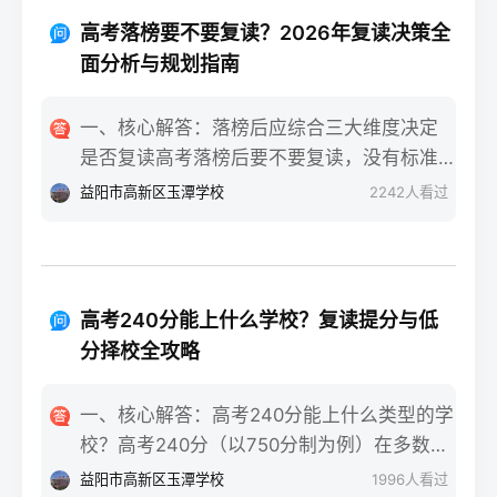
重点不同：适应期（9月-11月）：新鲜感与
报信息、缴费和现场确认。核心步骤包括：
落差感交织。很多学生刚进复读班时斗志昂
高考落榜要不要复读？2026年复读决策全
确认户籍或学籍所在地、准备有效身份证和
扬，但发现知识漏洞后容易沮丧。建议：每
面分析与规划指南
高中毕业证（或同等学力证明）、留意往届
天记录3件小成就，用日记疏导情绪。瓶颈期
生专属的报名点。2026年高考报名时间通常
（12月-次年2月）：成绩提升缓慢甚至倒退
一、核心解答：落榜后应综合三大维度决定
安排在2025年10月至11月（对应2026年高
是最大痛点。2025届多校数据显示，约65%
是否复读高考落榜后要不要复读，没有标准
考），部分省份会开放补报名窗口，但建议
的复读生在此阶段出现“高原反应”。此时应果
答案，但可以从提分潜力、政策适应性和心
益阳市高新区玉潭学校
2242
人看过
尽量在首次报名期内完成。二、深度解析：
断调整学习策略，寻求老师一对一分析试
理与家庭支持三个关键维度进行自我评估。
2026年复读生报名高考的三大实操步骤以下
卷。冲刺期（3月-5月）：效率显著提高，但
如果落榜因重大失误（如涂卡错误、突发疾
以2026年高考（即2025年下半年报名）为基
焦虑会随高考临近加剧。可采用“番茄工作法
病）、离批次线差距在30分以内，且本人有
准，详细拆解流程：第一步：资格自查与材
+正念呼吸”，每天留出15分钟运动时间。考
强烈复读意愿与改进计划，建议考虑复读；
料准备复读生需确保没有高校学籍（已被录
高考240分能上什么学校？复读提分与低
前一个月：情绪易波动，部分学生出现生理
如果因长期基础薄弱、学习态度不端正或者
取未报到或已退学），并准备好本人二代身
分择校全攻略
性不适（失眠、胃痛）。建议模拟高考作
已复读过一次，则更推荐选择专科或职业教
份证、户口本、高中毕业证或同等学力证明
息，提前适应考场生物钟。三、客观对比：
育路径。2026年新高考在选科、志愿填报上
原件。如果在外省借读，需回到户籍所在地
一、核心解答：高考240分能上什么类型的学
积极感受与消极感受的双面性下表直观对比
仍有微调，复读生必须提前确认学籍、选科
报名，或提前确认是否符合流入地的高考报
校？高考240分（以750分制为例）在多数省
复读过程中典型感受的两面性，帮助读者客
匹配及所在省份的艺术/体育等特殊类型政策
名条件（如居住证、社保年限等）。第二
份处于专科批次低分段，仍可被部分民办专
观看待情绪波动：感受维度积极面（占比/数
益阳市高新区玉潭学校
1996
人看过
变动。二、深度解析：2026年复读决策四步