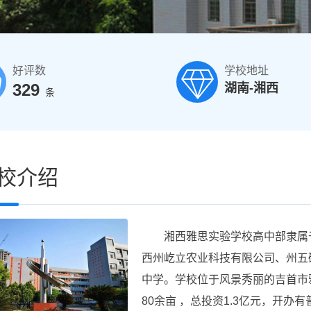
好评数
学校地址
329
湖南-湘西
条
校介绍
湘西雅思实验学校高中部隶属于湘
西州屹立农业科技有限公司、州五
中学。学校位于风景秀丽的吉首市
80余亩 ，总投资1.3亿元，开