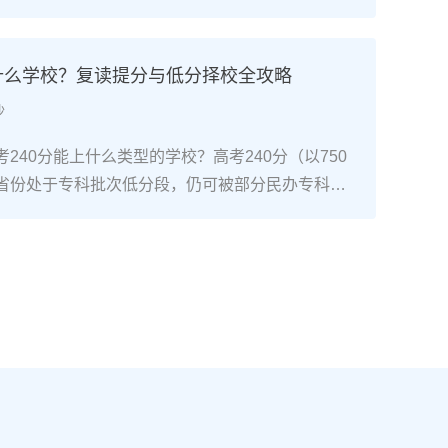
考试院政策，复读生（社会考生）必须在规定时间内
通高考网上报名系统完成注册、填报信息、缴费和
骤包括：确认户籍或学籍所在地、准备有效身份证
上什么学校？复读提分与低分择校全攻略
同等学力证明）、留意往届生专属的报名点。2026
沙
安排在2025年10月至11月（对应2026年高
开放补报名窗口，但建议尽量在首次报名期内完
240分能上什么类型的学校？高考240分（以750
2026年复读生报名高考的三大实操步骤以下以20
省份处于专科批次低分段，仍可被部分民办专科院
25年下半年报名）为基准，详细拆解流程：第一步：
数公办专科的冷门专业录取。但重点注意：2026年
备复读生需确保没有高校学籍（已被录取未报到或
分省份实行“专业+院校”平行志愿，低分段考生应优
好本人二代身份证、户口本、高中毕业证或同等学
足、往年投档线在240分左右的院校，同时关注校
在外省借读，需回到户籍所在地报名，或提前确认
项目。由于分数较低，选择面窄，强烈建议考生结
高考报名条件（如居住证、社保年限等）。第二
否通过复读争取更高分数。二、深度解析：240分
10-11月）登录本省教育考试院官网，进入“普通
规划240分通常意味着基础薄弱，但复读提分空间
。选择“往届生”或“社会考生”类别，填写个人信息
-150分常见）。以下为具体步骤：选择复读学校：
号、高中毕业信息）。特别注意选择科类（物理组/
学的低分复读班，如长沙部分高复学校设有“低分突
），以及是否报考艺术、体育类。提交后在线支付报
平均提分达120分。制定补弱计划：利用新高考选科优