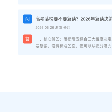
网对2025届复读生的调研，2026年复读
面：明确的目标感带来的充实、成绩波动的
获。在湖南省某知名高复学校2025届学生
问
高考落榜要不要复读？2026年复读决
最大的正面感受是“重新掌握选择权”，而59
2026-05-26 湖南-长沙
歇性的自我怀疑”。重要的是，这些感受并
划和心态调整，复读完全可能成为人生中宝
答
一、核心解答：落榜后应综合三大维度决定
解析：复读期间常见心理阶段与应对方法复
要复读，没有标准答案，但可以从提分潜力
为四个阶段，每个阶段的感受和应对重点不同
庭支持三个关键维度进行自我评估。如果落
月）：新鲜感与落差感交织。很多学生刚进
误、突发疾病）、离批次线差距在30分以
现知识漏洞后容易沮丧。建议：每天记录3
与改进计划，建议考虑复读；如果因长期基
绪。瓶颈期（12月-次年2月）：成绩提升
或者已复读过一次，则更推荐选择专科或职业
025届多校数据显示，约65%的复读生在此
考在选科、志愿填报上仍有微调，复读生必
应果断调整学习策略，寻求老师一对一分析试
配及所在省份的艺术/体育等特殊类型政策变
月）：效率显著提高，但焦虑会随高考临近
年复读决策四步实操法第一步：量化分析高
+正念呼吸”，每天留出15分钟运动时间。
26年本省一分一段表，明确当前位次。客
部分学生出现生理性不适（失眠、胃痛）。
要失分在可提升的模块（如数学中档题、英