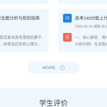
生的核心感受集中在三个方
026年各省教育
焦虑，以及心智成熟的收
登录所在省份的普
中，73%的受访者表示复读
现场确认。核心步
策全面分析与规划指南
问
高考240分能
%的人同时承认曾经历“间
和高中毕业证（或
2026-05-26 湖南-长
非不可管理，通过科学的规
年高考报名时间通常
贵的成长经历。二、深度
考），部分省份会
答
是否复读高考落榜后要不
一、核心解答：高考
读生的心理变化通常可分
成。二、深度解析：
、政策适应性和心理与家
分制为例）在多数
：适应期（9月-11
26年高考（即20
榜因重大失误（如涂卡错
校、高职院校及少
复读班时斗志昂扬，但发
资格自查与材料准
内，且本人有强烈复读意愿
新高考改革下，部
件小成就，用日记疏导情
已退学），并准备
础薄弱、学习态度不端正
先选择招生计划充
MORE
缓慢甚至倒退是最大痛点。2
力证明原件。如果
教育路径。2026年新高
企合作或定向培养
阶段出现“高原反应”。此时
是否符合流入地的
须提前确认学籍、选科匹
合自身情况评估是
卷。冲刺期（3月-5
步：网上报名（一般
动。二、深度解析：2026
考生复读的潜力与
加剧。可采用“番茄工作法
高考网上报名”入口
考成绩与提分空间对照20
较大（平均提升80
考前一个月：情绪易波动，
（包括曾经的学籍
观分析各科失分原因：若主
优先选择针对性教
学生评价
建议模拟高考作息，提前
历史组或文/理科
语单词积累），提分潜力
破班”，2025届