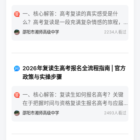
一、核心解答：高考复读的真实感受是什
么？高考复读是一段充满复杂情感的旅程，
真实的感受可以用“痛并成长着”来概括。根据
邵阳市湘师高级中学
2234
人看过
复读招生网对2025届复读生的调研，2026年
复读生的核心感受集中在三个方面：明确的
目标感带来的充实、成绩波动的焦虑，以及
心智成熟的收获。在湖南省某知名高复学校
2026年复读生高考报名全流程指南 | 官方
2025届学生中，73%的受访者表示复读最大
政策与实操步骤
的正面感受是“重新掌握选择权”，而59%的人
同时承认曾经历“间歇性的自我怀疑”。重要的
一、核心解答：复读生如何报名高考？关键
是，这些感受并非不可管理，通过科学的规
在于把握时间与资格复读生报名高考与应届
划和心态调整，复读完全可能成为人生中宝
生大体相同，但需注意学籍和户籍地的衔
邵阳市湘师高级中学
2493
人看过
贵的成长经历。二、深度解析：复读期间常
接。根据2026年各省教育考试院政策，复读
见心理阶段与应对方法复读生的心理变化通
生（社会考生）必须在规定时间内登录所在
常可分为四个阶段，每个阶段的感受和应对
省份的普通高考网上报名系统完成注册、填