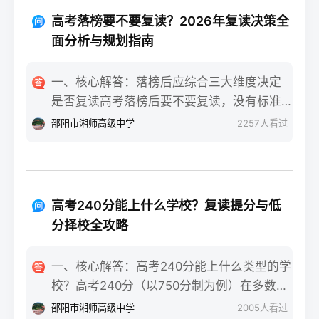
重点不同：适应期（9月-11月）：新鲜感与
报信息、缴费和现场确认。核心步骤包括：
落差感交织。很多学生刚进复读班时斗志昂
高考落榜要不要复读？2026年复读决策全
确认户籍或学籍所在地、准备有效身份证和
扬，但发现知识漏洞后容易沮丧。建议：每
面分析与规划指南
高中毕业证（或同等学力证明）、留意往届
天记录3件小成就，用日记疏导情绪。瓶颈期
生专属的报名点。2026年高考报名时间通常
（12月-次年2月）：成绩提升缓慢甚至倒退
一、核心解答：落榜后应综合三大维度决定
安排在2025年10月至11月（对应2026年高
是最大痛点。2025届多校数据显示，约65%
是否复读高考落榜后要不要复读，没有标准
考），部分省份会开放补报名窗口，但建议
的复读生在此阶段出现“高原反应”。此时应果
答案，但可以从提分潜力、政策适应性和心
邵阳市湘师高级中学
2257
人看过
尽量在首次报名期内完成。二、深度解析：
断调整学习策略，寻求老师一对一分析试
理与家庭支持三个关键维度进行自我评估。
2026年复读生报名高考的三大实操步骤以下
卷。冲刺期（3月-5月）：效率显著提高，但
如果落榜因重大失误（如涂卡错误、突发疾
以2026年高考（即2025年下半年报名）为基
焦虑会随高考临近加剧。可采用“番茄工作法
病）、离批次线差距在30分以内，且本人有
准，详细拆解流程：第一步：资格自查与材
+正念呼吸”，每天留出15分钟运动时间。考
强烈复读意愿与改进计划，建议考虑复读；
料准备复读生需确保没有高校学籍（已被录
高考240分能上什么学校？复读提分与低
前一个月：情绪易波动，部分学生出现生理
如果因长期基础薄弱、学习态度不端正或者
取未报到或已退学），并准备好本人二代身
分择校全攻略
性不适（失眠、胃痛）。建议模拟高考作
已复读过一次，则更推荐选择专科或职业教
份证、户口本、高中毕业证或同等学力证明
息，提前适应考场生物钟。三、客观对比：
育路径。2026年新高考在选科、志愿填报上
原件。如果在外省借读，需回到户籍所在地
一、核心解答：高考240分能上什么类型的学
积极感受与消极感受的双面性下表直观对比
仍有微调，复读生必须提前确认学籍、选科
报名，或提前确认是否符合流入地的高考报
校？高考240分（以750分制为例）在多数省
复读过程中典型感受的两面性，帮助读者客
匹配及所在省份的艺术/体育等特殊类型政策
名条件（如居住证、社保年限等）。第二
份处于专科批次低分段，仍可被部分民办专
观看待情绪波动：感受维度积极面（占比/数
邵阳市湘师高级中学
2005
人看过
变动。二、深度解析：2026年复读决策四步