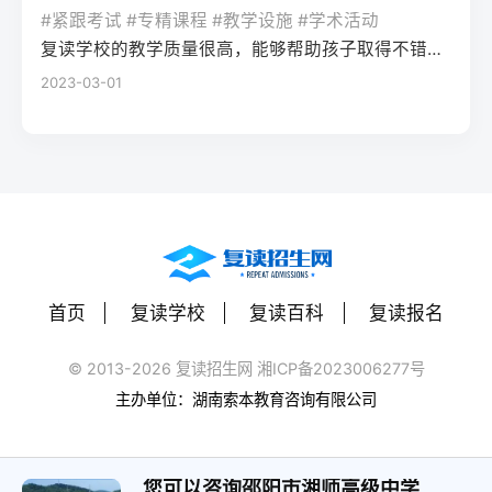
率更高。必须制定针对弱科的专项提升方案
或户籍在本省但在外省复读在流入地有连续
复读期间需调整心态，避免盲目攀比进度。
#紧跟考试 #专精课程 #教学设施 #学术活动
生孤独感评分比独自学习者低37%。Q2：复
（如每日1小时数学错题复盘）。第四步：评
学籍且符合随迁子女政策，或当地另有特别
建议每日设定小目标，增强信心。政策注
复读学校的教学质量很高，能够帮助孩子取得不错的成绩，同时学习氛围也很好，孩子能够在舒适的环境中学习。我会向其他家长推荐这所学校。
读一年能提高多少分？A：以2026年新高考
估家庭经济与心理支持复读一年费用（含学
规定材料要求身份证、户口本、高中毕业证
意：2026年各省（如湖南）复读生仍可正常
2023-03-01
背景来看，全国多数省份复读生平均提分在
费、住宿、资料）通常在1万至5万元不等。
还需提供父母居住证、稳定就业证明、社保
参加高考，学籍问题通常由复读学校统一处
40-70分之间。提分主要取决于基础（300-
家庭需能提供稳定支持；学生本人需具备抗
缴纳记录等（各省不同）报名地点户籍地县
理，应届生身份不受影响。三、客观对比：
400分段提分空间大）和执行力。注意：不要
压能力，能主动寻求心理咨询或师生沟通。
区招办指定的报名点学籍所在学校或当地县
240分直接读专科 vs 复读一年比较维度直接
轻信“保提100分”的承诺，科学规划才是关
可先参加复读学校的试读日或心理测评。
区招办优势流程简单，政策稳定避免回原籍
读专科复读一年时间成本0年额外时间多花1
键。Q3：如何克服复读中的焦虑？A：建议
三、客观对比：复读与不复读的利弊及复读
奔波，可沿用复读学校的辅导资源劣势复读
年时间经济成本学费约5000-15000元/年复
三种方法：①每日10分钟正念冥想（使用潮
类型选择选择方案优点缺点适合人群复读
生若在外省就读，需返回户籍地参加考试和
读费+生活费约2-5万元未来出路专科毕业可
汐App等工具）；②写“焦虑清单”并逐一理性
（公立/民办）有机会冲击更好本科，弥补遗
体检门槛高，需提前准备材料，且部分省份
专升本（2年），但第一学历受限制若提分
反驳；③每周与父母或信任的老师通话一
憾，提升后劲压力大，存在再次失利风险，
限制异地复读生报考本科批次四、常见问题
首页
复读学校
复读百科
复读报名
100分以上，可冲本科院校，第一学历优势明
次。研究表明，结构化倾诉能使焦虑水平降
经济成本高，浪费一年时间离目标线30分以
解答Q1：复读生报名高考时，原来的学籍号
显提分可能性无提升空间平均提分80-150
低52%。
内、非智力因素失误、有明确提升规划者不
还能用吗？A：复读生通常作为社会考生重新
© 2013-2026 复读招生网 湘ICP备2023006277号
分，勤奋者可达200分适合人群不愿复读、有
复读（读专科/就业）节省一年，提前进入社
注册新的报名号，原高中学籍号仅用于资格
主办单位：湖南索本教育咨询有限公司
明确职业规划者有决心、基础仍有漏洞、想
会或就业，部分专业就业前景好学历起点
审核（证明高中毕业）。报名系统会为每个
提升学历层次者四、常见问题解答问：240分
低，未来专升本或考研的路径更长，复习动
考生分配新的考籍号，不影响考试和录取。
复读一年能提高到本科线吗？答：有希望，
力易丧失基础薄弱、对学习反感、家庭经济
您可以咨询邵阳市湘师高级中学
Q2：2026年高考复读生可以报名哪些院校？