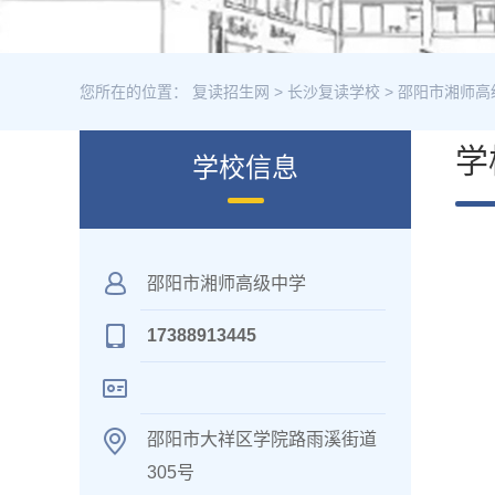
您所在的位置：
复读招生网
>
长沙复读学校
>
邵阳市湘师高
学
学校信息
邵阳市湘师高级中学
17388913445
邵阳市大祥区学院路雨溪街道
305号