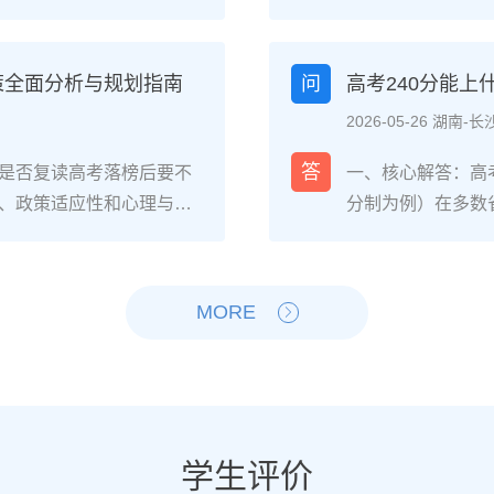
生的核心感受集中在三个方
026年各省教育
焦虑，以及心智成熟的收
登录所在省份的普
中，73%的受访者表示复读
现场确认。核心步
策全面分析与规划指南
问
高考240分能
%的人同时承认曾经历“间
和高中毕业证（或
2026-05-26 湖南-长
非不可管理，通过科学的规
年高考报名时间通常
贵的成长经历。二、深度
考），部分省份会
答
是否复读高考落榜后要不
一、核心解答：高考
读生的心理变化通常可分
成。二、深度解析：
、政策适应性和心理与家
分制为例）在多数
：适应期（9月-11
26年高考（即20
榜因重大失误（如涂卡错
校、高职院校及少
复读班时斗志昂扬，但发
资格自查与材料准
内，且本人有强烈复读意愿
新高考改革下，部
件小成就，用日记疏导情
已退学），并准备
础薄弱、学习态度不端正
先选择招生计划充
MORE
缓慢甚至倒退是最大痛点。2
力证明原件。如果
教育路径。2026年新高
企合作或定向培养
阶段出现“高原反应”。此时
是否符合流入地的
须提前确认学籍、选科匹
合自身情况评估是
卷。冲刺期（3月-5
步：网上报名（一般
动。二、深度解析：2026
考生复读的潜力与
加剧。可采用“番茄工作法
高考网上报名”入口
考成绩与提分空间对照20
较大（平均提升80
考前一个月：情绪易波动，
（包括曾经的学籍
观分析各科失分原因：若主
优先选择针对性教
学生评价
建议模拟高考作息，提前
历史组或文/理科
语单词积累），提分潜力
破班”，2025届