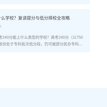
考试院政策，复读生（社会考生）必须在规定时间内
通高考网上报名系统完成注册、填报信息、缴费和
骤包括：确认户籍或学籍所在地、准备有效身份证
上什么学校？复读提分与低分择校全攻略
同等学力证明）、留意往届生专属的报名点。2026
沙
安排在2025年10月至11月（对应2026年高
开放补报名窗口，但建议尽量在首次报名期内完
240分能上什么类型的学校？高考240分（以750
2026年复读生报名高考的三大实操步骤以下以20
省份处于专科批次低分段，仍可被部分民办专科院
25年下半年报名）为基准，详细拆解流程：第一步：
数公办专科的冷门专业录取。但重点注意：2026年
备复读生需确保没有高校学籍（已被录取未报到或
分省份实行“专业+院校”平行志愿，低分段考生应优
好本人二代身份证、户口本、高中毕业证或同等学
足、往年投档线在240分左右的院校，同时关注校
在外省借读，需回到户籍所在地报名，或提前确认
项目。由于分数较低，选择面窄，强烈建议考生结
高考报名条件（如居住证、社保年限等）。第二
否通过复读争取更高分数。二、深度解析：240分
10-11月）登录本省教育考试院官网，进入“普通
规划240分通常意味着基础薄弱，但复读提分空间
。选择“往届生”或“社会考生”类别，填写个人信息
-150分常见）。以下为具体步骤：选择复读学校：
号、高中毕业信息）。特别注意选择科类（物理组/
学的低分复读班，如长沙部分高复学校设有“低分突
），以及是否报考艺术、体育类。提交后在线支付报
平均提分达120分。制定补弱计划：利用新高考选科优