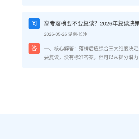
网对2025届复读生的调研，2026年复读
面：明确的目标感带来的充实、成绩波动的
获。在湖南省某知名高复学校2025届学生
问
高考落榜要不要复读？2026年复读决
最大的正面感受是“重新掌握选择权”，而59
2026-05-26 湖南-长沙
歇性的自我怀疑”。重要的是，这些感受并
划和心态调整，复读完全可能成为人生中宝
答
一、核心解答：落榜后应综合三大维度决定
解析：复读期间常见心理阶段与应对方法复
要复读，没有标准答案，但可以从提分潜力
为四个阶段，每个阶段的感受和应对重点不同
庭支持三个关键维度进行自我评估。如果落
月）：新鲜感与落差感交织。很多学生刚进
误、突发疾病）、离批次线差距在30分以
现知识漏洞后容易沮丧。建议：每天记录3
与改进计划，建议考虑复读；如果因长期基
绪。瓶颈期（12月-次年2月）：成绩提升
或者已复读过一次，则更推荐选择专科或职业
025届多校数据显示，约65%的复读生在此
考在选科、志愿填报上仍有微调，复读生必
应果断调整学习策略，寻求老师一对一分析试
配及所在省份的艺术/体育等特殊类型政策变
月）：效率显著提高，但焦虑会随高考临近
年复读决策四步实操法第一步：量化分析高
+正念呼吸”，每天留出15分钟运动时间。
26年本省一分一段表，明确当前位次。客
部分学生出现生理性不适（失眠、胃痛）。
要失分在可提升的模块（如数学中档题、英