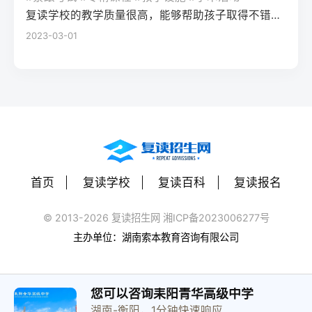
（如每日1小时数学错题复盘）。第四步：评
学籍且符合随迁子女政策，或当地另有特别
建议每日设定小目标，增强信心。政策注
复读学校的教学质量很高，能够帮助孩子取得不错的成绩，同时学习氛围也很好，孩子能够在舒适的环境中学习。我会向其他家长推荐这所学校。
读一年能提高多少分？A：以2026年新高考
估家庭经济与心理支持复读一年费用（含学
规定材料要求身份证、户口本、高中毕业证
意：2026年各省（如湖南）复读生仍可正常
2023-03-01
背景来看，全国多数省份复读生平均提分在
费、住宿、资料）通常在1万至5万元不等。
还需提供父母居住证、稳定就业证明、社保
参加高考，学籍问题通常由复读学校统一处
40-70分之间。提分主要取决于基础（300-
家庭需能提供稳定支持；学生本人需具备抗
缴纳记录等（各省不同）报名地点户籍地县
理，应届生身份不受影响。三、客观对比：
400分段提分空间大）和执行力。注意：不要
压能力，能主动寻求心理咨询或师生沟通。
区招办指定的报名点学籍所在学校或当地县
240分直接读专科 vs 复读一年比较维度直接
轻信“保提100分”的承诺，科学规划才是关
可先参加复读学校的试读日或心理测评。
区招办优势流程简单，政策稳定避免回原籍
读专科复读一年时间成本0年额外时间多花1
键。Q3：如何克服复读中的焦虑？A：建议
三、客观对比：复读与不复读的利弊及复读
奔波，可沿用复读学校的辅导资源劣势复读
年时间经济成本学费约5000-15000元/年复
三种方法：①每日10分钟正念冥想（使用潮
类型选择选择方案优点缺点适合人群复读
生若在外省就读，需返回户籍地参加考试和
读费+生活费约2-5万元未来出路专科毕业可
汐App等工具）；②写“焦虑清单”并逐一理性
（公立/民办）有机会冲击更好本科，弥补遗
体检门槛高，需提前准备材料，且部分省份
专升本（2年），但第一学历受限制若提分
反驳；③每周与父母或信任的老师通话一
憾，提升后劲压力大，存在再次失利风险，
限制异地复读生报考本科批次四、常见问题
首页
复读学校
复读百科
复读报名
100分以上，可冲本科院校，第一学历优势明
次。研究表明，结构化倾诉能使焦虑水平降
经济成本高，浪费一年时间离目标线30分以
解答Q1：复读生报名高考时，原来的学籍号
显提分可能性无提升空间平均提分80-150
低52%。
内、非智力因素失误、有明确提升规划者不
还能用吗？A：复读生通常作为社会考生重新
© 2013-2026 复读招生网 湘ICP备2023006277号
分，勤奋者可达200分适合人群不愿复读、有
复读（读专科/就业）节省一年，提前进入社
注册新的报名号，原高中学籍号仅用于资格
主办单位：湖南索本教育咨询有限公司
明确职业规划者有决心、基础仍有漏洞、想
会或就业，部分专业就业前景好学历起点
审核（证明高中毕业）。报名系统会为每个
提升学历层次者四、常见问题解答问：240分
低，未来专升本或考研的路径更长，复习动
考生分配新的考籍号，不影响考试和录取。
复读一年能提高到本科线吗？答：有希望，
力易丧失基础薄弱、对学习反感、家庭经济
Q2：2026年高考复读生可以报名哪些院校？
您可以咨询耒阳青华高级中学
但需看省份本科线。以湖南2025年历史类本
紧张、已超龄或复读过公办复读学校学费低
湖南-衡阳，1分钟快速响应