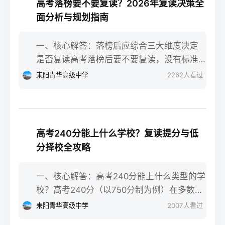
落差感交织。很多学生刚进复读班时斗志昂
高考落榜要不要复读？2026年复读决策全
确认户籍或学籍所在地、准备有效身份证和
扬，但发现知识漏洞后容易沮丧。建议：每
面分析与规划指南
高中毕业证（或同等学力证明）、留意往届
天记录3件小成就，用日记疏导情绪。瓶颈期
生专属的报名点。2026年高考报名时间通常
（12月-次年2月）：成绩提升缓慢甚至倒退
一、核心解答：落榜后应综合三大维度决定
安排在2025年10月至11月（对应2026年高
是最大痛点。2025届多校数据显示，约65%
是否复读高考落榜后要不要复读，没有标准
考），部分省份会开放补报名窗口，但建议
的复读生在此阶段出现“高原反应”。此时应果
答案，但可以从提分潜力、政策适应性和心
耒阳青华高级中学
2262
人看过
尽量在首次报名期内完成。二、深度解析：
断调整学习策略，寻求老师一对一分析试
理与家庭支持三个关键维度进行自我评估。
2026年复读生报名高考的三大实操步骤以下
卷。冲刺期（3月-5月）：效率显著提高，但
如果落榜因重大失误（如涂卡错误、突发疾
以2026年高考（即2025年下半年报名）为基
焦虑会随高考临近加剧。可采用“番茄工作法
病）、离批次线差距在30分以内，且本人有
准，详细拆解流程：第一步：资格自查与材
+正念呼吸”，每天留出15分钟运动时间。考
强烈复读意愿与改进计划，建议考虑复读；
料准备复读生需确保没有高校学籍（已被录
高考240分能上什么学校？复读提分与低
前一个月：情绪易波动，部分学生出现生理
如果因长期基础薄弱、学习态度不端正或者
取未报到或已退学），并准备好本人二代身
分择校全攻略
性不适（失眠、胃痛）。建议模拟高考作
已复读过一次，则更推荐选择专科或职业教
份证、户口本、高中毕业证或同等学力证明
息，提前适应考场生物钟。三、客观对比：
育路径。2026年新高考在选科、志愿填报上
原件。如果在外省借读，需回到户籍所在地
一、核心解答：高考240分能上什么类型的学
积极感受与消极感受的双面性下表直观对比
仍有微调，复读生必须提前确认学籍、选科
报名，或提前确认是否符合流入地的高考报
校？高考240分（以750分制为例）在多数省
复读过程中典型感受的两面性，帮助读者客
匹配及所在省份的艺术/体育等特殊类型政策
名条件（如居住证、社保年限等）。第二
份处于专科批次低分段，仍可被部分民办专
观看待情绪波动：感受维度积极面（占比/数
耒阳青华高级中学
2007
人看过
变动。二、深度解析：2026年复读决策四步
步：网上报名（一般10-11月）登录本省教育
科院校、高职院校及少数公办专科的冷门专
据）消极面（占比/数据）平衡策略目标感
实操法第一步：量化分析高考成绩与提分空