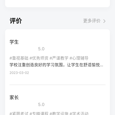
考试院官网，进入“普通高考网上报名”入口。
业录取。但重点注意：2026年新高考改革
2026届调查中81%的学生“比应届更自律”15%
间对照2026年本省一分一段表，明确当前位
选择“往届生”或“社会考生”类别，填写个人信
下，部分省份实行“专业+院校”平行志愿，低
的人“因过度紧张导致效率下降”将大目标分解
次。客观分析各科失分原因：若主要失分在
息（包括曾经的学籍号、高中毕业信息）。
分段考生应优先选择招生计划充足、往年投
为每日小任务，降低完美期待社交孤独同龄
可提升的模块（如数学中档题、英语单词积
评价
更多评价
特别注意选择科类（物理组/历史组或文/理
档线在240分左右的院校，同时关注校企合作
人共同奋斗形成“战友”情谊约40%学生偶尔回
累），提分潜力较大；若已接近自身天花板
科），以及是否报考艺术、体育类。提交后
或定向培养项目。由于分数较低，选择面
避参加同学聚会建立3-5人的学习小组，每周
（如语文长期110分以下），则提分空间有
在线支付报名费，并记录报名号。第三步：
窄，强烈建议考生结合自身情况评估是否通
一次团队活动提分效果湖南省复读学校2025
限。第二步：评估新高考政策是否友好截止
学生
现场确认与资格审查按指定时间前往报名点
过复读争取更高分数。二、深度解析：240分
届平均提分48分10%的学生提分不明显（主
2026年，多数省份已实施新高考3+1+2或
5.0
（通常为县区招办或指定的高中），携带原
考生复读的潜力与规划240分通常意味着基础
要因基础薄弱或方法错误）每月进行一次学
3+3模式。复读生需确认原选科组合是否保
始材料进行人像采集、指纹录入和证件核
薄弱，但复读提分空间较大（平均提升80-
#重视基础 #优秀师资 #严谨教学 #心理辅导
情诊断，及时调整复习方向心理韧性复读后
留，部分省份可能调整选考科目题型或赋分
验。重点审查学籍状态：已录取但未报到的
学校注重创造良好的学习氛围，让学生在舒适愉悦的环境中学习。这种氛围可以让学生更加投入学习，提高学习效率，同时也有利于培养学生的自律能力。
150分常见）。以下为具体步骤：选择复读学
抗压能力提升的占86%少数学生出现轻度焦
规则。建议访问各省教育考试院官网查阅
学生需提供高校退学证明；已报到但退学的
校：优先选择针对性教学的低分复读班，如
2023-03-02
虑（需学校心理咨询介入）培养运动或艺术
2027届高考改革文件（因本地政策框架通常
需提供学校出具的学籍注销证明。确认无误
长沙部分高复学校设有“低分突破班”，2025
爱好作为情绪出口四、常见问题解答Q1：复
提前一年公布），或参考2026届的稳定政
后签字确认，报名流程完成。三、客观对
届平均提分达120分。制定补弱计划：利用新
读会不会很孤独？A：短期内会因为脱离原同
策。第三步：制定一年提分计划并试运行从
比：原籍报名与异地报名的条件与流程差异
高考选科优势，放弃高难度知识点，主攻基
学圈而产生孤独感，但复读班本身就是新集
落榜后一个月内启动预复习，若2周内能坚持
家长
对比维度原籍（户籍地）报名异地（学籍
础题（如数学前90分、语文作文规范、英语
体。建议主动竞选班干部或加入学习互助
每天6小时高效学习，适应作息，则复读成功
5.0
地）报名适用人群户籍与高中毕业地一致，
词汇突击）。心理建设：低分考生易自卑，
组。数据显示，2025届参与小组学习的复读
率更高。必须制定针对弱科的专项提升方案
或户籍在本省但在外省复读在流入地有连续
复读期间需调整心态，避免盲目攀比进度。
#紧跟考试 #专精课程 #教学设施 #学术活动
生孤独感评分比独自学习者低37%。Q2：复