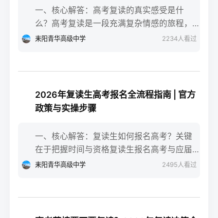
一、核心解答：高考复读的真实感受是什
么？高考复读是一段充满复杂情感的旅程，
真实的感受可以用“痛并成长着”来概括。根据
耒阳青华高级中学
2234
人看过
复读招生网对2025届复读生的调研，2026年
复读生的核心感受集中在三个方面：明确的
目标感带来的充实、成绩波动的焦虑，以及
心智成熟的收获。在湖南省某知名高复学校
2026年复读生高考报名全流程指南 | 官方
2025届学生中，73%的受访者表示复读最大
政策与实操步骤
的正面感受是“重新掌握选择权”，而59%的人
同时承认曾经历“间歇性的自我怀疑”。重要的
一、核心解答：复读生如何报名高考？关键
是，这些感受并非不可管理，通过科学的规
在于把握时间与资格复读生报名高考与应届
划和心态调整，复读完全可能成为人生中宝
生大体相同，但需注意学籍和户籍地的衔
耒阳青华高级中学
2495
人看过
贵的成长经历。二、深度解析：复读期间常
接。根据2026年各省教育考试院政策，复读
见心理阶段与应对方法复读生的心理变化通
生（社会考生）必须在规定时间内登录所在
常可分为四个阶段，每个阶段的感受和应对
省份的普通高考网上报名系统完成注册、填
重点不同：适应期（9月-11月）：新鲜感与
报信息、缴费和现场确认。核心步骤包括：