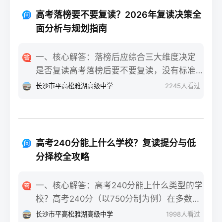
重点不同：适应期（9月-11月）：新鲜感与
报信息、缴费和现场确认。核心步骤包括：
落差感交织。很多学生刚进复读班时斗志昂
高考落榜要不要复读？2026年复读决策全
确认户籍或学籍所在地、准备有效身份证和
扬，但发现知识漏洞后容易沮丧。建议：每
面分析与规划指南
高中毕业证（或同等学力证明）、留意往届
天记录3件小成就，用日记疏导情绪。瓶颈期
生专属的报名点。2026年高考报名时间通常
（12月-次年2月）：成绩提升缓慢甚至倒退
一、核心解答：落榜后应综合三大维度决定
安排在2025年10月至11月（对应2026年高
是最大痛点。2025届多校数据显示，约65%
是否复读高考落榜后要不要复读，没有标准
考），部分省份会开放补报名窗口，但建议
的复读生在此阶段出现“高原反应”。此时应果
答案，但可以从提分潜力、政策适应性和心
长沙市平高松雅湖高级中学
2245
人看过
尽量在首次报名期内完成。二、深度解析：
断调整学习策略，寻求老师一对一分析试
理与家庭支持三个关键维度进行自我评估。
2026年复读生报名高考的三大实操步骤以下
卷。冲刺期（3月-5月）：效率显著提高，但
如果落榜因重大失误（如涂卡错误、突发疾
以2026年高考（即2025年下半年报名）为基
焦虑会随高考临近加剧。可采用“番茄工作法
病）、离批次线差距在30分以内，且本人有
准，详细拆解流程：第一步：资格自查与材
+正念呼吸”，每天留出15分钟运动时间。考
强烈复读意愿与改进计划，建议考虑复读；
料准备复读生需确保没有高校学籍（已被录
高考240分能上什么学校？复读提分与低
前一个月：情绪易波动，部分学生出现生理
如果因长期基础薄弱、学习态度不端正或者
取未报到或已退学），并准备好本人二代身
分择校全攻略
性不适（失眠、胃痛）。建议模拟高考作
已复读过一次，则更推荐选择专科或职业教
份证、户口本、高中毕业证或同等学力证明
息，提前适应考场生物钟。三、客观对比：
育路径。2026年新高考在选科、志愿填报上
原件。如果在外省借读，需回到户籍所在地
一、核心解答：高考240分能上什么类型的学
积极感受与消极感受的双面性下表直观对比
仍有微调，复读生必须提前确认学籍、选科
报名，或提前确认是否符合流入地的高考报
校？高考240分（以750分制为例）在多数省
复读过程中典型感受的两面性，帮助读者客
匹配及所在省份的艺术/体育等特殊类型政策
名条件（如居住证、社保年限等）。第二
份处于专科批次低分段，仍可被部分民办专
观看待情绪波动：感受维度积极面（占比/数
长沙市平高松雅湖高级中学
1998
人看过
变动。二、深度解析：2026年复读决策四步