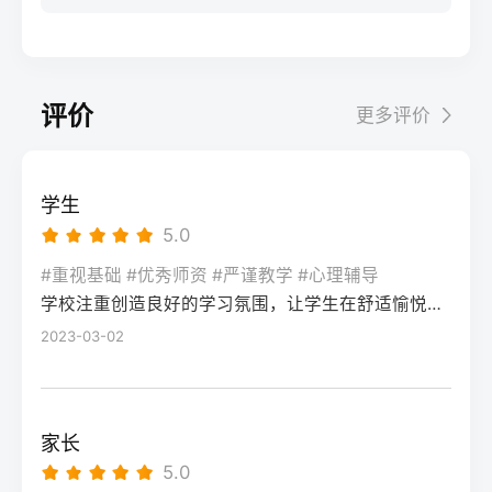
步：网上报名（一般10-11月）登录本省教育
科院校、高职院校及少数公办专科的冷门专
据）消极面（占比/数据）平衡策略目标感
实操法第一步：量化分析高考成绩与提分空
考试院官网，进入“普通高考网上报名”入口。
业录取。但重点注意：2026年新高考改革
2026届调查中81%的学生“比应届更自律”15%
间对照2026年本省一分一段表，明确当前位
选择“往届生”或“社会考生”类别，填写个人信
下，部分省份实行“专业+院校”平行志愿，低
的人“因过度紧张导致效率下降”将大目标分解
次。客观分析各科失分原因：若主要失分在
息（包括曾经的学籍号、高中毕业信息）。
分段考生应优先选择招生计划充足、往年投
为每日小任务，降低完美期待社交孤独同龄
可提升的模块（如数学中档题、英语单词积
评价
更多评价
特别注意选择科类（物理组/历史组或文/理
档线在240分左右的院校，同时关注校企合作
人共同奋斗形成“战友”情谊约40%学生偶尔回
累），提分潜力较大；若已接近自身天花板
科），以及是否报考艺术、体育类。提交后
或定向培养项目。由于分数较低，选择面
避参加同学聚会建立3-5人的学习小组，每周
（如语文长期110分以下），则提分空间有
在线支付报名费，并记录报名号。第三步：
窄，强烈建议考生结合自身情况评估是否通
一次团队活动提分效果湖南省复读学校2025
限。第二步：评估新高考政策是否友好截止
学生
现场确认与资格审查按指定时间前往报名点
过复读争取更高分数。二、深度解析：240分
届平均提分48分10%的学生提分不明显（主
2026年，多数省份已实施新高考3+1+2或
5.0
（通常为县区招办或指定的高中），携带原
考生复读的潜力与规划240分通常意味着基础
要因基础薄弱或方法错误）每月进行一次学
3+3模式。复读生需确认原选科组合是否保
始材料进行人像采集、指纹录入和证件核
薄弱，但复读提分空间较大（平均提升80-
#重视基础 #优秀师资 #严谨教学 #心理辅导
情诊断，及时调整复习方向心理韧性复读后
留，部分省份可能调整选考科目题型或赋分
验。重点审查学籍状态：已录取但未报到的
学校注重创造良好的学习氛围，让学生在舒适愉悦的环境中学习。这种氛围可以让学生更加投入学习，提高学习效率，同时也有利于培养学生的自律能力。
150分常见）。以下为具体步骤：选择复读学
抗压能力提升的占86%少数学生出现轻度焦
规则。建议访问各省教育考试院官网查阅
学生需提供高校退学证明；已报到但退学的
校：优先选择针对性教学的低分复读班，如
2023-03-02
虑（需学校心理咨询介入）培养运动或艺术
2027届高考改革文件（因本地政策框架通常
需提供学校出具的学籍注销证明。确认无误
长沙部分高复学校设有“低分突破班”，2025
爱好作为情绪出口四、常见问题解答Q1：复
提前一年公布），或参考2026届的稳定政
后签字确认，报名流程完成。三、客观对
届平均提分达120分。制定补弱计划：利用新
读会不会很孤独？A：短期内会因为脱离原同
策。第三步：制定一年提分计划并试运行从
比：原籍报名与异地报名的条件与流程差异
高考选科优势，放弃高难度知识点，主攻基
学圈而产生孤独感，但复读班本身就是新集
落榜后一个月内启动预复习，若2周内能坚持
家长
对比维度原籍（户籍地）报名异地（学籍
础题（如数学前90分、语文作文规范、英语
体。建议主动竞选班干部或加入学习互助
每天6小时高效学习，适应作息，则复读成功
5.0
地）报名适用人群户籍与高中毕业地一致，
词汇突击）。心理建设：低分考生易自卑，
组。数据显示，2025届参与小组学习的复读