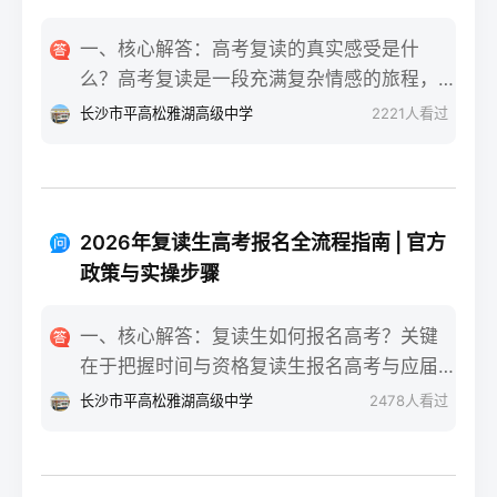
一、核心解答：高考复读的真实感受是什
么？高考复读是一段充满复杂情感的旅程，
真实的感受可以用“痛并成长着”来概括。根据
长沙市平高松雅湖高级中学
2221
人看过
复读招生网对2025届复读生的调研，2026年
复读生的核心感受集中在三个方面：明确的
目标感带来的充实、成绩波动的焦虑，以及
心智成熟的收获。在湖南省某知名高复学校
2026年复读生高考报名全流程指南 | 官方
2025届学生中，73%的受访者表示复读最大
政策与实操步骤
的正面感受是“重新掌握选择权”，而59%的人
同时承认曾经历“间歇性的自我怀疑”。重要的
一、核心解答：复读生如何报名高考？关键
是，这些感受并非不可管理，通过科学的规
在于把握时间与资格复读生报名高考与应届
划和心态调整，复读完全可能成为人生中宝
生大体相同，但需注意学籍和户籍地的衔
长沙市平高松雅湖高级中学
2478
人看过
贵的成长经历。二、深度解析：复读期间常
接。根据2026年各省教育考试院政策，复读
见心理阶段与应对方法复读生的心理变化通
生（社会考生）必须在规定时间内登录所在
常可分为四个阶段，每个阶段的感受和应对
省份的普通高考网上报名系统完成注册、填