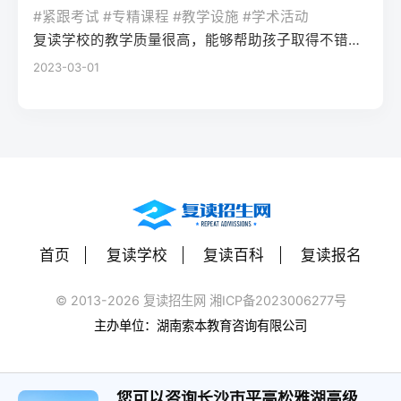
率更高。必须制定针对弱科的专项提升方案
或户籍在本省但在外省复读在流入地有连续
复读期间需调整心态，避免盲目攀比进度。
#紧跟考试 #专精课程 #教学设施 #学术活动
生孤独感评分比独自学习者低37%。Q2：复
（如每日1小时数学错题复盘）。第四步：评
学籍且符合随迁子女政策，或当地另有特别
建议每日设定小目标，增强信心。政策注
复读学校的教学质量很高，能够帮助孩子取得不错的成绩，同时学习氛围也很好，孩子能够在舒适的环境中学习。我会向其他家长推荐这所学校。
读一年能提高多少分？A：以2026年新高考
估家庭经济与心理支持复读一年费用（含学
规定材料要求身份证、户口本、高中毕业证
意：2026年各省（如湖南）复读生仍可正常
2023-03-01
背景来看，全国多数省份复读生平均提分在
费、住宿、资料）通常在1万至5万元不等。
还需提供父母居住证、稳定就业证明、社保
参加高考，学籍问题通常由复读学校统一处
40-70分之间。提分主要取决于基础（300-
家庭需能提供稳定支持；学生本人需具备抗
缴纳记录等（各省不同）报名地点户籍地县
理，应届生身份不受影响。三、客观对比：
400分段提分空间大）和执行力。注意：不要
压能力，能主动寻求心理咨询或师生沟通。
区招办指定的报名点学籍所在学校或当地县
240分直接读专科 vs 复读一年比较维度直接
轻信“保提100分”的承诺，科学规划才是关
可先参加复读学校的试读日或心理测评。
区招办优势流程简单，政策稳定避免回原籍
读专科复读一年时间成本0年额外时间多花1
键。Q3：如何克服复读中的焦虑？A：建议
三、客观对比：复读与不复读的利弊及复读
奔波，可沿用复读学校的辅导资源劣势复读
年时间经济成本学费约5000-15000元/年复
三种方法：①每日10分钟正念冥想（使用潮
类型选择选择方案优点缺点适合人群复读
生若在外省就读，需返回户籍地参加考试和
读费+生活费约2-5万元未来出路专科毕业可
汐App等工具）；②写“焦虑清单”并逐一理性
（公立/民办）有机会冲击更好本科，弥补遗
体检门槛高，需提前准备材料，且部分省份
专升本（2年），但第一学历受限制若提分
反驳；③每周与父母或信任的老师通话一
憾，提升后劲压力大，存在再次失利风险，
限制异地复读生报考本科批次四、常见问题
首页
复读学校
复读百科
复读报名
100分以上，可冲本科院校，第一学历优势明
次。研究表明，结构化倾诉能使焦虑水平降
经济成本高，浪费一年时间离目标线30分以
解答Q1：复读生报名高考时，原来的学籍号
显提分可能性无提升空间平均提分80-150
低52%。
内、非智力因素失误、有明确提升规划者不
还能用吗？A：复读生通常作为社会考生重新
© 2013-2026 复读招生网 湘ICP备2023006277号
分，勤奋者可达200分适合人群不愿复读、有
复读（读专科/就业）节省一年，提前进入社
注册新的报名号，原高中学籍号仅用于资格
主办单位：湖南索本教育咨询有限公司
明确职业规划者有决心、基础仍有漏洞、想
会或就业，部分专业就业前景好学历起点
审核（证明高中毕业）。报名系统会为每个
提升学历层次者四、常见问题解答问：240分
低，未来专升本或考研的路径更长，复习动
考生分配新的考籍号，不影响考试和录取。
复读一年能提高到本科线吗？答：有希望，
力易丧失基础薄弱、对学习反感、家庭经济
您可以咨询长沙市平高松雅湖高级中学
Q2：2026年高考复读生可以报名哪些院校？