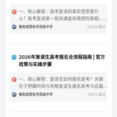
一、核心解答：高考复读的真实感受是什
么？高考复读是一段充满复杂情感的旅程，
真实的感受可以用“痛并成长着”来概括。根据
衡阳成章松亭高级中学
2235
人看过
复读招生网对2025届复读生的调研，2026年
复读生的核心感受集中在三个方面：明确的
目标感带来的充实、成绩波动的焦虑，以及
心智成熟的收获。在湖南省某知名高复学校
2026年复读生高考报名全流程指南 | 官方
2025届学生中，73%的受访者表示复读最大
政策与实操步骤
的正面感受是“重新掌握选择权”，而59%的人
同时承认曾经历“间歇性的自我怀疑”。重要的
一、核心解答：复读生如何报名高考？关键
是，这些感受并非不可管理，通过科学的规
在于把握时间与资格复读生报名高考与应届
划和心态调整，复读完全可能成为人生中宝
生大体相同，但需注意学籍和户籍地的衔
衡阳成章松亭高级中学
2501
人看过
贵的成长经历。二、深度解析：复读期间常
接。根据2026年各省教育考试院政策，复读
见心理阶段与应对方法复读生的心理变化通
生（社会考生）必须在规定时间内登录所在
常可分为四个阶段，每个阶段的感受和应对
省份的普通高考网上报名系统完成注册、填