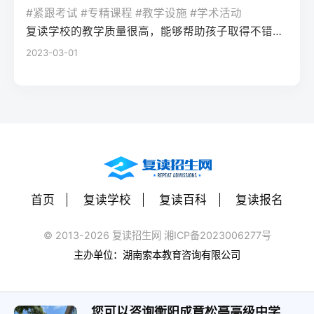
率更高。必须制定针对弱科的专项提升方案
或户籍在本省但在外省复读在流入地有连续
复读期间需调整心态，避免盲目攀比进度。
#紧跟考试 #专精课程 #教学设施 #学术活动
生孤独感评分比独自学习者低37%。Q2：复
（如每日1小时数学错题复盘）。第四步：评
学籍且符合随迁子女政策，或当地另有特别
建议每日设定小目标，增强信心。政策注
复读学校的教学质量很高，能够帮助孩子取得不错的成绩，同时学习氛围也很好，孩子能够在舒适的环境中学习。我会向其他家长推荐这所学校。
读一年能提高多少分？A：以2026年新高考
估家庭经济与心理支持复读一年费用（含学
规定材料要求身份证、户口本、高中毕业证
意：2026年各省（如湖南）复读生仍可正常
2023-03-01
背景来看，全国多数省份复读生平均提分在
费、住宿、资料）通常在1万至5万元不等。
还需提供父母居住证、稳定就业证明、社保
参加高考，学籍问题通常由复读学校统一处
40-70分之间。提分主要取决于基础（300-
家庭需能提供稳定支持；学生本人需具备抗
缴纳记录等（各省不同）报名地点户籍地县
理，应届生身份不受影响。三、客观对比：
400分段提分空间大）和执行力。注意：不要
压能力，能主动寻求心理咨询或师生沟通。
区招办指定的报名点学籍所在学校或当地县
240分直接读专科 vs 复读一年比较维度直接
轻信“保提100分”的承诺，科学规划才是关
可先参加复读学校的试读日或心理测评。
区招办优势流程简单，政策稳定避免回原籍
读专科复读一年时间成本0年额外时间多花1
键。Q3：如何克服复读中的焦虑？A：建议
三、客观对比：复读与不复读的利弊及复读
奔波，可沿用复读学校的辅导资源劣势复读
年时间经济成本学费约5000-15000元/年复
三种方法：①每日10分钟正念冥想（使用潮
类型选择选择方案优点缺点适合人群复读
生若在外省就读，需返回户籍地参加考试和
读费+生活费约2-5万元未来出路专科毕业可
汐App等工具）；②写“焦虑清单”并逐一理性
（公立/民办）有机会冲击更好本科，弥补遗
体检门槛高，需提前准备材料，且部分省份
专升本（2年），但第一学历受限制若提分
反驳；③每周与父母或信任的老师通话一
憾，提升后劲压力大，存在再次失利风险，
限制异地复读生报考本科批次四、常见问题
首页
复读学校
复读百科
复读报名
100分以上，可冲本科院校，第一学历优势明
次。研究表明，结构化倾诉能使焦虑水平降
经济成本高，浪费一年时间离目标线30分以
解答Q1：复读生报名高考时，原来的学籍号
显提分可能性无提升空间平均提分80-150
低52%。
内、非智力因素失误、有明确提升规划者不
还能用吗？A：复读生通常作为社会考生重新
© 2013-2026 复读招生网 湘ICP备2023006277号
分，勤奋者可达200分适合人群不愿复读、有
复读（读专科/就业）节省一年，提前进入社
注册新的报名号，原高中学籍号仅用于资格
主办单位：湖南索本教育咨询有限公司
明确职业规划者有决心、基础仍有漏洞、想
会或就业，部分专业就业前景好学历起点
审核（证明高中毕业）。报名系统会为每个
提升学历层次者四、常见问题解答问：240分
低，未来专升本或考研的路径更长，复习动
考生分配新的考籍号，不影响考试和录取。
复读一年能提高到本科线吗？答：有希望，
力易丧失基础薄弱、对学习反感、家庭经济
您可以咨询衡阳成章松亭高级中学
Q2：2026年高考复读生可以报名哪些院校？