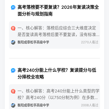
重点不同：适应期（9月-11月）：新鲜感与
报信息、缴费和现场确认。核心步骤包括：
落差感交织。很多学生刚进复读班时斗志昂
高考落榜要不要复读？2026年复读决策全
确认户籍或学籍所在地、准备有效身份证和
扬，但发现知识漏洞后容易沮丧。建议：每
面分析与规划指南
高中毕业证（或同等学力证明）、留意往届
天记录3件小成就，用日记疏导情绪。瓶颈期
生专属的报名点。2026年高考报名时间通常
（12月-次年2月）：成绩提升缓慢甚至倒退
一、核心解答：落榜后应综合三大维度决定
安排在2025年10月至11月（对应2026年高
是最大痛点。2025届多校数据显示，约65%
是否复读高考落榜后要不要复读，没有标准
考），部分省份会开放补报名窗口，但建议
的复读生在此阶段出现“高原反应”。此时应果
答案，但可以从提分潜力、政策适应性和心
衡阳成章松亭高级中学
2270
人看过
尽量在首次报名期内完成。二、深度解析：
断调整学习策略，寻求老师一对一分析试
理与家庭支持三个关键维度进行自我评估。
2026年复读生报名高考的三大实操步骤以下
卷。冲刺期（3月-5月）：效率显著提高，但
如果落榜因重大失误（如涂卡错误、突发疾
以2026年高考（即2025年下半年报名）为基
焦虑会随高考临近加剧。可采用“番茄工作法
病）、离批次线差距在30分以内，且本人有
准，详细拆解流程：第一步：资格自查与材
+正念呼吸”，每天留出15分钟运动时间。考
强烈复读意愿与改进计划，建议考虑复读；
料准备复读生需确保没有高校学籍（已被录
高考240分能上什么学校？复读提分与低
前一个月：情绪易波动，部分学生出现生理
如果因长期基础薄弱、学习态度不端正或者
取未报到或已退学），并准备好本人二代身
分择校全攻略
性不适（失眠、胃痛）。建议模拟高考作
已复读过一次，则更推荐选择专科或职业教
份证、户口本、高中毕业证或同等学力证明
息，提前适应考场生物钟。三、客观对比：
育路径。2026年新高考在选科、志愿填报上
原件。如果在外省借读，需回到户籍所在地
一、核心解答：高考240分能上什么类型的学
积极感受与消极感受的双面性下表直观对比
仍有微调，复读生必须提前确认学籍、选科
报名，或提前确认是否符合流入地的高考报
校？高考240分（以750分制为例）在多数省
复读过程中典型感受的两面性，帮助读者客
匹配及所在省份的艺术/体育等特殊类型政策
名条件（如居住证、社保年限等）。第二
份处于专科批次低分段，仍可被部分民办专
观看待情绪波动：感受维度积极面（占比/数
衡阳成章松亭高级中学
2008
人看过
变动。二、深度解析：2026年复读决策四步