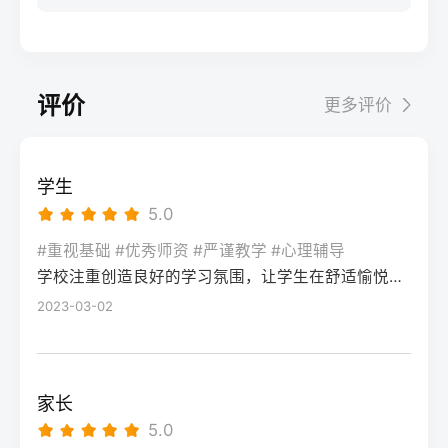
步：网上报名（一般10-11月）登录本省教育
科院校、高职院校及少数公办专科的冷门专
据）消极面（占比/数据）平衡策略目标感
实操法第一步：量化分析高考成绩与提分空
考试院官网，进入“普通高考网上报名”入口。
业录取。但重点注意：2026年新高考改革
2026届调查中81%的学生“比应届更自律”15%
间对照2026年本省一分一段表，明确当前位
选择“往届生”或“社会考生”类别，填写个人信
下，部分省份实行“专业+院校”平行志愿，低
的人“因过度紧张导致效率下降”将大目标分解
次。客观分析各科失分原因：若主要失分在
息（包括曾经的学籍号、高中毕业信息）。
分段考生应优先选择招生计划充足、往年投
为每日小任务，降低完美期待社交孤独同龄
可提升的模块（如数学中档题、英语单词积
评价
更多评价
特别注意选择科类（物理组/历史组或文/理
档线在240分左右的院校，同时关注校企合作
人共同奋斗形成“战友”情谊约40%学生偶尔回
累），提分潜力较大；若已接近自身天花板
科），以及是否报考艺术、体育类。提交后
或定向培养项目。由于分数较低，选择面
避参加同学聚会建立3-5人的学习小组，每周
（如语文长期110分以下），则提分空间有
在线支付报名费，并记录报名号。第三步：
窄，强烈建议考生结合自身情况评估是否通
一次团队活动提分效果湖南省复读学校2025
限。第二步：评估新高考政策是否友好截止
学生
现场确认与资格审查按指定时间前往报名点
过复读争取更高分数。二、深度解析：240分
届平均提分48分10%的学生提分不明显（主
2026年，多数省份已实施新高考3+1+2或
5.0
（通常为县区招办或指定的高中），携带原
考生复读的潜力与规划240分通常意味着基础
要因基础薄弱或方法错误）每月进行一次学
3+3模式。复读生需确认原选科组合是否保
始材料进行人像采集、指纹录入和证件核
薄弱，但复读提分空间较大（平均提升80-
#重视基础 #优秀师资 #严谨教学 #心理辅导
情诊断，及时调整复习方向心理韧性复读后
留，部分省份可能调整选考科目题型或赋分
验。重点审查学籍状态：已录取但未报到的
学校注重创造良好的学习氛围，让学生在舒适愉悦的环境中学习。这种氛围可以让学生更加投入学习，提高学习效率，同时也有利于培养学生的自律能力。
150分常见）。以下为具体步骤：选择复读学
抗压能力提升的占86%少数学生出现轻度焦
规则。建议访问各省教育考试院官网查阅
学生需提供高校退学证明；已报到但退学的
校：优先选择针对性教学的低分复读班，如
2023-03-02
虑（需学校心理咨询介入）培养运动或艺术
2027届高考改革文件（因本地政策框架通常
需提供学校出具的学籍注销证明。确认无误
长沙部分高复学校设有“低分突破班”，2025
爱好作为情绪出口四、常见问题解答Q1：复
提前一年公布），或参考2026届的稳定政
后签字确认，报名流程完成。三、客观对
届平均提分达120分。制定补弱计划：利用新
读会不会很孤独？A：短期内会因为脱离原同
策。第三步：制定一年提分计划并试运行从
比：原籍报名与异地报名的条件与流程差异
高考选科优势，放弃高难度知识点，主攻基
学圈而产生孤独感，但复读班本身就是新集
落榜后一个月内启动预复习，若2周内能坚持
家长
对比维度原籍（户籍地）报名异地（学籍
础题（如数学前90分、语文作文规范、英语
体。建议主动竞选班干部或加入学习互助
每天6小时高效学习，适应作息，则复读成功
5.0
地）报名适用人群户籍与高中毕业地一致，
词汇突击）。心理建设：低分考生易自卑，
组。数据显示，2025届参与小组学习的复读