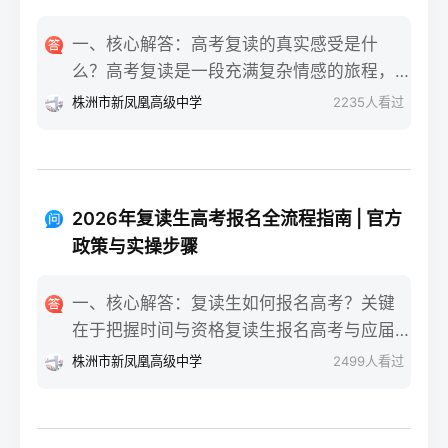
一、核心解答：高考复读的真实感受是什
么？高考复读是一段充满复杂情感的旅程，
真实的感受可以用“痛并成长着”来概括。根据
株洲市新凤凰高级中学
2235
人看过
复读招生网对2025届复读生的调研，2026年
复读生的核心感受集中在三个方面：明确的
目标感带来的充实、成绩波动的焦虑，以及
心智成熟的收获。在湖南省某知名高复学校
2026年复读生高考报名全流程指南 | 官方
2025届学生中，73%的受访者表示复读最大
政策与实操步骤
的正面感受是“重新掌握选择权”，而59%的人
同时承认曾经历“间歇性的自我怀疑”。重要的
一、核心解答：复读生如何报名高考？关键
是，这些感受并非不可管理，通过科学的规
在于把握时间与资格复读生报名高考与应届
划和心态调整，复读完全可能成为人生中宝
生大体相同，但需注意学籍和户籍地的衔
株洲市新凤凰高级中学
2499
人看过
贵的成长经历。二、深度解析：复读期间常
接。根据2026年各省教育考试院政策，复读
见心理阶段与应对方法复读生的心理变化通
生（社会考生）必须在规定时间内登录所在
常可分为四个阶段，每个阶段的感受和应对
省份的普通高考网上报名系统完成注册、填