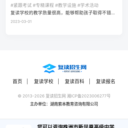
率更高。必须制定针对弱科的专项提升方案
或户籍在本省但在外省复读在流入地有连续
复读期间需调整心态，避免盲目攀比进度。
#紧跟考试 #专精课程 #教学设施 #学术活动
生孤独感评分比独自学习者低37%。Q2：复
（如每日1小时数学错题复盘）。第四步：评
学籍且符合随迁子女政策，或当地另有特别
建议每日设定小目标，增强信心。政策注
复读学校的教学质量很高，能够帮助孩子取得不错的成绩，同时学习氛围也很好，孩子能够在舒适的环境中学习。我会向其他家长推荐这所学校。
读一年能提高多少分？A：以2026年新高考
估家庭经济与心理支持复读一年费用（含学
规定材料要求身份证、户口本、高中毕业证
意：2026年各省（如湖南）复读生仍可正常
2023-03-01
背景来看，全国多数省份复读生平均提分在
费、住宿、资料）通常在1万至5万元不等。
还需提供父母居住证、稳定就业证明、社保
参加高考，学籍问题通常由复读学校统一处
40-70分之间。提分主要取决于基础（300-
家庭需能提供稳定支持；学生本人需具备抗
缴纳记录等（各省不同）报名地点户籍地县
理，应届生身份不受影响。三、客观对比：
400分段提分空间大）和执行力。注意：不要
压能力，能主动寻求心理咨询或师生沟通。
区招办指定的报名点学籍所在学校或当地县
240分直接读专科 vs 复读一年比较维度直接
轻信“保提100分”的承诺，科学规划才是关
可先参加复读学校的试读日或心理测评。
区招办优势流程简单，政策稳定避免回原籍
读专科复读一年时间成本0年额外时间多花1
键。Q3：如何克服复读中的焦虑？A：建议
三、客观对比：复读与不复读的利弊及复读
奔波，可沿用复读学校的辅导资源劣势复读
年时间经济成本学费约5000-15000元/年复
三种方法：①每日10分钟正念冥想（使用潮
类型选择选择方案优点缺点适合人群复读
生若在外省就读，需返回户籍地参加考试和
读费+生活费约2-5万元未来出路专科毕业可
汐App等工具）；②写“焦虑清单”并逐一理性
（公立/民办）有机会冲击更好本科，弥补遗
体检门槛高，需提前准备材料，且部分省份
专升本（2年），但第一学历受限制若提分
反驳；③每周与父母或信任的老师通话一
憾，提升后劲压力大，存在再次失利风险，
限制异地复读生报考本科批次四、常见问题
首页
复读学校
复读百科
复读报名
100分以上，可冲本科院校，第一学历优势明
次。研究表明，结构化倾诉能使焦虑水平降
经济成本高，浪费一年时间离目标线30分以
解答Q1：复读生报名高考时，原来的学籍号
显提分可能性无提升空间平均提分80-150
低52%。
内、非智力因素失误、有明确提升规划者不
还能用吗？A：复读生通常作为社会考生重新
© 2013-2026 复读招生网 湘ICP备2023006277号
分，勤奋者可达200分适合人群不愿复读、有
复读（读专科/就业）节省一年，提前进入社
注册新的报名号，原高中学籍号仅用于资格
主办单位：湖南索本教育咨询有限公司
明确职业规划者有决心、基础仍有漏洞、想
会或就业，部分专业就业前景好学历起点
审核（证明高中毕业）。报名系统会为每个
提升学历层次者四、常见问题解答问：240分
低，未来专升本或考研的路径更长，复习动
考生分配新的考籍号，不影响考试和录取。
复读一年能提高到本科线吗？答：有希望，
力易丧失基础薄弱、对学习反感、家庭经济
您可以咨询株洲市新凤凰高级中学
Q2：2026年高考复读生可以报名哪些院校？