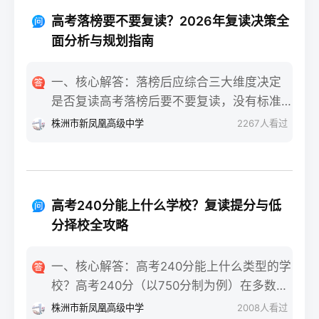
重点不同：适应期（9月-11月）：新鲜感与
报信息、缴费和现场确认。核心步骤包括：
落差感交织。很多学生刚进复读班时斗志昂
高考落榜要不要复读？2026年复读决策全
确认户籍或学籍所在地、准备有效身份证和
扬，但发现知识漏洞后容易沮丧。建议：每
面分析与规划指南
高中毕业证（或同等学力证明）、留意往届
天记录3件小成就，用日记疏导情绪。瓶颈期
生专属的报名点。2026年高考报名时间通常
（12月-次年2月）：成绩提升缓慢甚至倒退
一、核心解答：落榜后应综合三大维度决定
安排在2025年10月至11月（对应2026年高
是最大痛点。2025届多校数据显示，约65%
是否复读高考落榜后要不要复读，没有标准
考），部分省份会开放补报名窗口，但建议
的复读生在此阶段出现“高原反应”。此时应果
答案，但可以从提分潜力、政策适应性和心
株洲市新凤凰高级中学
2267
人看过
尽量在首次报名期内完成。二、深度解析：
断调整学习策略，寻求老师一对一分析试
理与家庭支持三个关键维度进行自我评估。
2026年复读生报名高考的三大实操步骤以下
卷。冲刺期（3月-5月）：效率显著提高，但
如果落榜因重大失误（如涂卡错误、突发疾
以2026年高考（即2025年下半年报名）为基
焦虑会随高考临近加剧。可采用“番茄工作法
病）、离批次线差距在30分以内，且本人有
准，详细拆解流程：第一步：资格自查与材
+正念呼吸”，每天留出15分钟运动时间。考
强烈复读意愿与改进计划，建议考虑复读；
料准备复读生需确保没有高校学籍（已被录
高考240分能上什么学校？复读提分与低
前一个月：情绪易波动，部分学生出现生理
如果因长期基础薄弱、学习态度不端正或者
取未报到或已退学），并准备好本人二代身
分择校全攻略
性不适（失眠、胃痛）。建议模拟高考作
已复读过一次，则更推荐选择专科或职业教
份证、户口本、高中毕业证或同等学力证明
息，提前适应考场生物钟。三、客观对比：
育路径。2026年新高考在选科、志愿填报上
原件。如果在外省借读，需回到户籍所在地
一、核心解答：高考240分能上什么类型的学
积极感受与消极感受的双面性下表直观对比
仍有微调，复读生必须提前确认学籍、选科
报名，或提前确认是否符合流入地的高考报
校？高考240分（以750分制为例）在多数省
复读过程中典型感受的两面性，帮助读者客
匹配及所在省份的艺术/体育等特殊类型政策
名条件（如居住证、社保年限等）。第二
份处于专科批次低分段，仍可被部分民办专
观看待情绪波动：感受维度积极面（占比/数
株洲市新凤凰高级中学
2008
人看过
变动。二、深度解析：2026年复读决策四步