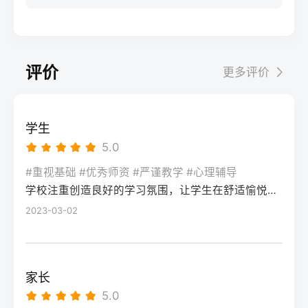
步：网上报名（一般10-11月）登录本省教育
科院校、高职院校及少数公办专科的冷门专
据）消极面（占比/数据）平衡策略目标感
实操法第一步：量化分析高考成绩与提分空
考试院官网，进入“普通高考网上报名”入口。
业录取。但重点注意：2026年新高考改革
2026届调查中81%的学生“比应届更自律”15%
间对照2026年本省一分一段表，明确当前位
选择“往届生”或“社会考生”类别，填写个人信
下，部分省份实行“专业+院校”平行志愿，低
的人“因过度紧张导致效率下降”将大目标分解
次。客观分析各科失分原因：若主要失分在
息（包括曾经的学籍号、高中毕业信息）。
分段考生应优先选择招生计划充足、往年投
为每日小任务，降低完美期待社交孤独同龄
可提升的模块（如数学中档题、英语单词积
评价
更多评价
特别注意选择科类（物理组/历史组或文/理
档线在240分左右的院校，同时关注校企合作
人共同奋斗形成“战友”情谊约40%学生偶尔回
累），提分潜力较大；若已接近自身天花板
科），以及是否报考艺术、体育类。提交后
或定向培养项目。由于分数较低，选择面
避参加同学聚会建立3-5人的学习小组，每周
（如语文长期110分以下），则提分空间有
在线支付报名费，并记录报名号。第三步：
窄，强烈建议考生结合自身情况评估是否通
一次团队活动提分效果湖南省复读学校2025
限。第二步：评估新高考政策是否友好截止
学生
现场确认与资格审查按指定时间前往报名点
过复读争取更高分数。二、深度解析：240分
届平均提分48分10%的学生提分不明显（主
2026年，多数省份已实施新高考3+1+2或
5.0
（通常为县区招办或指定的高中），携带原
考生复读的潜力与规划240分通常意味着基础
要因基础薄弱或方法错误）每月进行一次学
3+3模式。复读生需确认原选科组合是否保
始材料进行人像采集、指纹录入和证件核
薄弱，但复读提分空间较大（平均提升80-
#重视基础 #优秀师资 #严谨教学 #心理辅导
情诊断，及时调整复习方向心理韧性复读后
留，部分省份可能调整选考科目题型或赋分
验。重点审查学籍状态：已录取但未报到的
学校注重创造良好的学习氛围，让学生在舒适愉悦的环境中学习。这种氛围可以让学生更加投入学习，提高学习效率，同时也有利于培养学生的自律能力。
150分常见）。以下为具体步骤：选择复读学
抗压能力提升的占86%少数学生出现轻度焦
规则。建议访问各省教育考试院官网查阅
学生需提供高校退学证明；已报到但退学的
校：优先选择针对性教学的低分复读班，如
2023-03-02
虑（需学校心理咨询介入）培养运动或艺术
2027届高考改革文件（因本地政策框架通常
需提供学校出具的学籍注销证明。确认无误
长沙部分高复学校设有“低分突破班”，2025
爱好作为情绪出口四、常见问题解答Q1：复
提前一年公布），或参考2026届的稳定政
后签字确认，报名流程完成。三、客观对
届平均提分达120分。制定补弱计划：利用新
读会不会很孤独？A：短期内会因为脱离原同
策。第三步：制定一年提分计划并试运行从
比：原籍报名与异地报名的条件与流程差异
高考选科优势，放弃高难度知识点，主攻基
学圈而产生孤独感，但复读班本身就是新集
落榜后一个月内启动预复习，若2周内能坚持
家长
对比维度原籍（户籍地）报名异地（学籍
础题（如数学前90分、语文作文规范、英语
体。建议主动竞选班干部或加入学习互助
每天6小时高效学习，适应作息，则复读成功
5.0
地）报名适用人群户籍与高中毕业地一致，
词汇突击）。心理建设：低分考生易自卑，
组。数据显示，2025届参与小组学习的复读