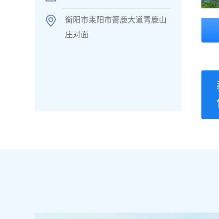
衡阳市耒阳市箐鹿大道青鹿山
庄对面