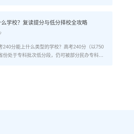
考试院政策，复读生（社会考生）必须在规定时间内
通高考网上报名系统完成注册、填报信息、缴费和
骤包括：确认户籍或学籍所在地、准备有效身份证
上什么学校？复读提分与低分择校全攻略
同等学力证明）、留意往届生专属的报名点。2026
沙
安排在2025年10月至11月（对应2026年高
开放补报名窗口，但建议尽量在首次报名期内完
240分能上什么类型的学校？高考240分（以750
2026年复读生报名高考的三大实操步骤以下以20
省份处于专科批次低分段，仍可被部分民办专科院
25年下半年报名）为基准，详细拆解流程：第一步：
数公办专科的冷门专业录取。但重点注意：2026年
备复读生需确保没有高校学籍（已被录取未报到或
分省份实行“专业+院校”平行志愿，低分段考生应优
好本人二代身份证、户口本、高中毕业证或同等学
足、往年投档线在240分左右的院校，同时关注校
在外省借读，需回到户籍所在地报名，或提前确认
项目。由于分数较低，选择面窄，强烈建议考生结
高考报名条件（如居住证、社保年限等）。第二
否通过复读争取更高分数。二、深度解析：240分
10-11月）登录本省教育考试院官网，进入“普通
规划240分通常意味着基础薄弱，但复读提分空间
。选择“往届生”或“社会考生”类别，填写个人信息
-150分常见）。以下为具体步骤：选择复读学校：
号、高中毕业信息）。特别注意选择科类（物理组/
学的低分复读班，如长沙部分高复学校设有“低分突
），以及是否报考艺术、体育类。提交后在线支付报
平均提分达120分。制定补弱计划：利用新高考选科优