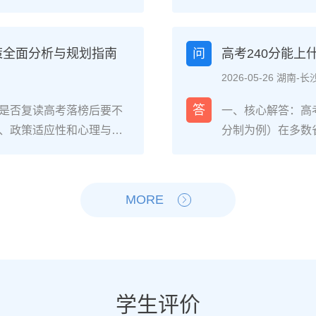
生的核心感受集中在三个方
026年各省教育
焦虑，以及心智成熟的收
登录所在省份的普
中，73%的受访者表示复读
现场确认。核心步
策全面分析与规划指南
问
高考240分能
%的人同时承认曾经历“间
和高中毕业证（或
2026-05-26 湖南-长
非不可管理，通过科学的规
年高考报名时间通常
贵的成长经历。二、深度
考），部分省份会
答
是否复读高考落榜后要不
一、核心解答：高考
读生的心理变化通常可分
成。二、深度解析：
、政策适应性和心理与家
分制为例）在多数
：适应期（9月-11
26年高考（即20
榜因重大失误（如涂卡错
校、高职院校及少
复读班时斗志昂扬，但发
资格自查与材料准
内，且本人有强烈复读意愿
新高考改革下，部
件小成就，用日记疏导情
已退学），并准备
础薄弱、学习态度不端正
先选择招生计划充
MORE
缓慢甚至倒退是最大痛点。2
力证明原件。如果
教育路径。2026年新高
企合作或定向培养
阶段出现“高原反应”。此时
是否符合流入地的
须提前确认学籍、选科匹
合自身情况评估是
卷。冲刺期（3月-5
步：网上报名（一般
动。二、深度解析：2026
考生复读的潜力与
加剧。可采用“番茄工作法
高考网上报名”入口
考成绩与提分空间对照20
较大（平均提升80
考前一个月：情绪易波动，
（包括曾经的学籍
观分析各科失分原因：若主
优先选择针对性教
学生评价
建议模拟高考作息，提前
历史组或文/理科
语单词积累），提分潜力
破班”，2025届