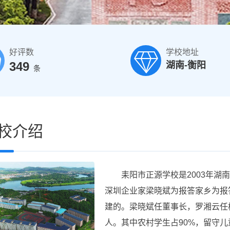
好评数
学校地址
349
湖南-衡阳
条
校介绍
耒阳市正源学校是2003年湖南
深圳企业家梁晓斌为报答家乡为报
建的。梁晓斌任董事长，罗湘云任校长
人。其中农村学生占90%，留守儿