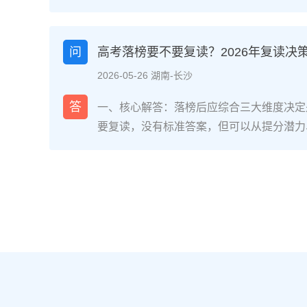
网对2025届复读生的调研，2026年复读
面：明确的目标感带来的充实、成绩波动的
获。在湖南省某知名高复学校2025届学生
问
高考落榜要不要复读？2026年复读决
最大的正面感受是“重新掌握选择权”，而59
2026-05-26 湖南-长沙
歇性的自我怀疑”。重要的是，这些感受并
划和心态调整，复读完全可能成为人生中宝
答
一、核心解答：落榜后应综合三大维度决定
解析：复读期间常见心理阶段与应对方法复
要复读，没有标准答案，但可以从提分潜力
为四个阶段，每个阶段的感受和应对重点不同
庭支持三个关键维度进行自我评估。如果落
月）：新鲜感与落差感交织。很多学生刚进
误、突发疾病）、离批次线差距在30分以
现知识漏洞后容易沮丧。建议：每天记录3
与改进计划，建议考虑复读；如果因长期基
绪。瓶颈期（12月-次年2月）：成绩提升
或者已复读过一次，则更推荐选择专科或职业
025届多校数据显示，约65%的复读生在此
考在选科、志愿填报上仍有微调，复读生必
应果断调整学习策略，寻求老师一对一分析试
配及所在省份的艺术/体育等特殊类型政策变
月）：效率显著提高，但焦虑会随高考临近
年复读决策四步实操法第一步：量化分析高
+正念呼吸”，每天留出15分钟运动时间。
26年本省一分一段表，明确当前位次。客
部分学生出现生理性不适（失眠、胃痛）。
要失分在可提升的模块（如数学中档题、英