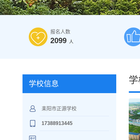
报名人数
2099
人
学
学校信息
耒阳市正源学校
17388913445