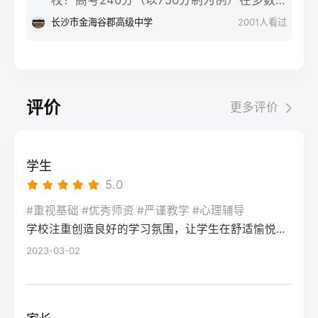
复读过程中典型感受的两面性，帮助读者客
匹配及所在省份的艺术/体育等特殊类型政策
名条件（如居住证、社保年限等）。第二
份处于专科批次低分段，仍可被部分民办专
观看待情绪波动：感受维度积极面（占比/数
长沙市金海谷郡高级中学
2001
人看过
变动。二、深度解析：2026年复读决策四步
步：网上报名（一般10-11月）登录本省教育
科院校、高职院校及少数公办专科的冷门专
据）消极面（占比/数据）平衡策略目标感
实操法第一步：量化分析高考成绩与提分空
考试院官网，进入“普通高考网上报名”入口。
业录取。但重点注意：2026年新高考改革
2026届调查中81%的学生“比应届更自律”15%
间对照2026年本省一分一段表，明确当前位
选择“往届生”或“社会考生”类别，填写个人信
下，部分省份实行“专业+院校”平行志愿，低
的人“因过度紧张导致效率下降”将大目标分解
次。客观分析各科失分原因：若主要失分在
息（包括曾经的学籍号、高中毕业信息）。
分段考生应优先选择招生计划充足、往年投
为每日小任务，降低完美期待社交孤独同龄
可提升的模块（如数学中档题、英语单词积
评价
更多评价
特别注意选择科类（物理组/历史组或文/理
档线在240分左右的院校，同时关注校企合作
人共同奋斗形成“战友”情谊约40%学生偶尔回
累），提分潜力较大；若已接近自身天花板
科），以及是否报考艺术、体育类。提交后
或定向培养项目。由于分数较低，选择面
避参加同学聚会建立3-5人的学习小组，每周
（如语文长期110分以下），则提分空间有
在线支付报名费，并记录报名号。第三步：
窄，强烈建议考生结合自身情况评估是否通
一次团队活动提分效果湖南省复读学校2025
限。第二步：评估新高考政策是否友好截止
学生
现场确认与资格审查按指定时间前往报名点
过复读争取更高分数。二、深度解析：240分
届平均提分48分10%的学生提分不明显（主
2026年，多数省份已实施新高考3+1+2或
5.0
（通常为县区招办或指定的高中），携带原
考生复读的潜力与规划240分通常意味着基础
要因基础薄弱或方法错误）每月进行一次学
3+3模式。复读生需确认原选科组合是否保
始材料进行人像采集、指纹录入和证件核
薄弱，但复读提分空间较大（平均提升80-
#重视基础 #优秀师资 #严谨教学 #心理辅导
情诊断，及时调整复习方向心理韧性复读后
留，部分省份可能调整选考科目题型或赋分
验。重点审查学籍状态：已录取但未报到的
学校注重创造良好的学习氛围，让学生在舒适愉悦的环境中学习。这种氛围可以让学生更加投入学习，提高学习效率，同时也有利于培养学生的自律能力。
150分常见）。以下为具体步骤：选择复读学
抗压能力提升的占86%少数学生出现轻度焦
规则。建议访问各省教育考试院官网查阅
学生需提供高校退学证明；已报到但退学的
校：优先选择针对性教学的低分复读班，如
2023-03-02
虑（需学校心理咨询介入）培养运动或艺术
2027届高考改革文件（因本地政策框架通常
需提供学校出具的学籍注销证明。确认无误
长沙部分高复学校设有“低分突破班”，2025
爱好作为情绪出口四、常见问题解答Q1：复
提前一年公布），或参考2026届的稳定政
后签字确认，报名流程完成。三、客观对
届平均提分达120分。制定补弱计划：利用新
读会不会很孤独？A：短期内会因为脱离原同
策。第三步：制定一年提分计划并试运行从
比：原籍报名与异地报名的条件与流程差异
高考选科优势，放弃高难度知识点，主攻基
学圈而产生孤独感，但复读班本身就是新集
落榜后一个月内启动预复习，若2周内能坚持