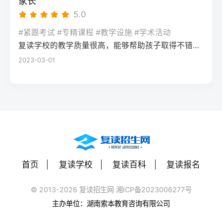
家长
对比维度原籍（户籍地）报名异地（学籍
础题（如数学前90分、语文作文规范、英语
体。建议主动竞选班干部或加入学习互助
每天6小时高效学习，适应作息，则复读成功
5.0
地）报名适用人群户籍与高中毕业地一致，
词汇突击）。心理建设：低分考生易自卑，
组。数据显示，2025届参与小组学习的复读
率更高。必须制定针对弱科的专项提升方案
或户籍在本省但在外省复读在流入地有连续
复读期间需调整心态，避免盲目攀比进度。
#紧跟考试 #专精课程 #教学设施 #学术活动
生孤独感评分比独自学习者低37%。Q2：复
（如每日1小时数学错题复盘）。第四步：评
学籍且符合随迁子女政策，或当地另有特别
建议每日设定小目标，增强信心。政策注
复读学校的教学质量很高，能够帮助孩子取得不错的成绩，同时学习氛围也很好，孩子能够在舒适的环境中学习。我会向其他家长推荐这所学校。
读一年能提高多少分？A：以2026年新高考
估家庭经济与心理支持复读一年费用（含学
规定材料要求身份证、户口本、高中毕业证
意：2026年各省（如湖南）复读生仍可正常
2023-03-01
背景来看，全国多数省份复读生平均提分在
费、住宿、资料）通常在1万至5万元不等。
还需提供父母居住证、稳定就业证明、社保
参加高考，学籍问题通常由复读学校统一处
40-70分之间。提分主要取决于基础（300-
家庭需能提供稳定支持；学生本人需具备抗
缴纳记录等（各省不同）报名地点户籍地县
理，应届生身份不受影响。三、客观对比：
400分段提分空间大）和执行力。注意：不要
压能力，能主动寻求心理咨询或师生沟通。
区招办指定的报名点学籍所在学校或当地县
240分直接读专科 vs 复读一年比较维度直接
轻信“保提100分”的承诺，科学规划才是关
可先参加复读学校的试读日或心理测评。
区招办优势流程简单，政策稳定避免回原籍
读专科复读一年时间成本0年额外时间多花1
键。Q3：如何克服复读中的焦虑？A：建议
三、客观对比：复读与不复读的利弊及复读
奔波，可沿用复读学校的辅导资源劣势复读
年时间经济成本学费约5000-15000元/年复
三种方法：①每日10分钟正念冥想（使用潮
类型选择选择方案优点缺点适合人群复读
生若在外省就读，需返回户籍地参加考试和
读费+生活费约2-5万元未来出路专科毕业可
汐App等工具）；②写“焦虑清单”并逐一理性
（公立/民办）有机会冲击更好本科，弥补遗
体检门槛高，需提前准备材料，且部分省份
专升本（2年），但第一学历受限制若提分
反驳；③每周与父母或信任的老师通话一
憾，提升后劲压力大，存在再次失利风险，
限制异地复读生报考本科批次四、常见问题
首页
复读学校
复读百科
复读报名
100分以上，可冲本科院校，第一学历优势明
次。研究表明，结构化倾诉能使焦虑水平降
经济成本高，浪费一年时间离目标线30分以
解答Q1：复读生报名高考时，原来的学籍号
显提分可能性无提升空间平均提分80-150
低52%。
内、非智力因素失误、有明确提升规划者不
还能用吗？A：复读生通常作为社会考生重新
© 2013-2026 复读招生网 湘ICP备2023006277号
分，勤奋者可达200分适合人群不愿复读、有
复读（读专科/就业）节省一年，提前进入社
注册新的报名号，原高中学籍号仅用于资格
主办单位：湖南索本教育咨询有限公司
明确职业规划者有决心、基础仍有漏洞、想
会或就业，部分专业就业前景好学历起点
审核（证明高中毕业）。报名系统会为每个
提升学历层次者四、常见问题解答问：240分