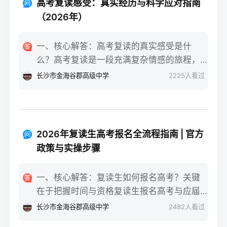
高考复读感受：真实经历与科学应对指南
（2026年）
一、核心解答：高考复读的真实感受是什
么？高考复读是一段充满复杂情感的旅程，
真实的感受可以用“痛并成长着”来概括。根据
长沙市金海谷郡高级中学
2225
人看过
复读招生网对2025届复读生的调研，2026年
复读生的核心感受集中在三个方面：明确的
目标感带来的充实、成绩波动的焦虑，以及
心智成熟的收获。在湖南省某知名高复学校
2026年复读生高考报名全流程指南 | 官方
2025届学生中，73%的受访者表示复读最大
政策与实操步骤
的正面感受是“重新掌握选择权”，而59%的人
同时承认曾经历“间歇性的自我怀疑”。重要的
一、核心解答：复读生如何报名高考？关键
是，这些感受并非不可管理，通过科学的规
在于把握时间与资格复读生报名高考与应届
划和心态调整，复读完全可能成为人生中宝
生大体相同，但需注意学籍和户籍地的衔
长沙市金海谷郡高级中学
2482
人看过
贵的成长经历。二、深度解析：复读期间常
接。根据2026年各省教育考试院政策，复读
见心理阶段与应对方法复读生的心理变化通