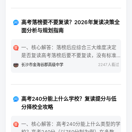
生（社会考生）必须在规定时间内登录所在
常可分为四个阶段，每个阶段的感受和应对
省份的普通高考网上报名系统完成注册、填
重点不同：适应期（9月-11月）：新鲜感与
报信息、缴费和现场确认。核心步骤包括：
落差感交织。很多学生刚进复读班时斗志昂
高考落榜要不要复读？2026年复读决策全
确认户籍或学籍所在地、准备有效身份证和
扬，但发现知识漏洞后容易沮丧。建议：每
面分析与规划指南
高中毕业证（或同等学力证明）、留意往届
天记录3件小成就，用日记疏导情绪。瓶颈期
生专属的报名点。2026年高考报名时间通常
（12月-次年2月）：成绩提升缓慢甚至倒退
一、核心解答：落榜后应综合三大维度决定
安排在2025年10月至11月（对应2026年高
是最大痛点。2025届多校数据显示，约65%
是否复读高考落榜后要不要复读，没有标准
考），部分省份会开放补报名窗口，但建议
的复读生在此阶段出现“高原反应”。此时应果
答案，但可以从提分潜力、政策适应性和心
长沙市金海谷郡高级中学
2247
人看过
尽量在首次报名期内完成。二、深度解析：
断调整学习策略，寻求老师一对一分析试
理与家庭支持三个关键维度进行自我评估。
2026年复读生报名高考的三大实操步骤以下
卷。冲刺期（3月-5月）：效率显著提高，但
如果落榜因重大失误（如涂卡错误、突发疾
以2026年高考（即2025年下半年报名）为基
焦虑会随高考临近加剧。可采用“番茄工作法
病）、离批次线差距在30分以内，且本人有
准，详细拆解流程：第一步：资格自查与材
+正念呼吸”，每天留出15分钟运动时间。考
强烈复读意愿与改进计划，建议考虑复读；
料准备复读生需确保没有高校学籍（已被录
高考240分能上什么学校？复读提分与低
前一个月：情绪易波动，部分学生出现生理
如果因长期基础薄弱、学习态度不端正或者
取未报到或已退学），并准备好本人二代身
分择校全攻略
性不适（失眠、胃痛）。建议模拟高考作
已复读过一次，则更推荐选择专科或职业教
份证、户口本、高中毕业证或同等学力证明
息，提前适应考场生物钟。三、客观对比：
育路径。2026年新高考在选科、志愿填报上
原件。如果在外省借读，需回到户籍所在地
一、核心解答：高考240分能上什么类型的学
积极感受与消极感受的双面性下表直观对比
仍有微调，复读生必须提前确认学籍、选科
报名，或提前确认是否符合流入地的高考报
校？高考240分（以750分制为例）在多数省