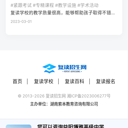
率更高。必须制定针对弱科的专项提升方案
或户籍在本省但在外省复读在流入地有连续
复读期间需调整心态，避免盲目攀比进度。
#紧跟考试 #专精课程 #教学设施 #学术活动
生孤独感评分比独自学习者低37%。Q2：复
（如每日1小时数学错题复盘）。第四步：评
学籍且符合随迁子女政策，或当地另有特别
建议每日设定小目标，增强信心。政策注
复读学校的教学质量很高，能够帮助孩子取得不错的成绩，同时学习氛围也很好，孩子能够在舒适的环境中学习。我会向其他家长推荐这所学校。
读一年能提高多少分？A：以2026年新高考
估家庭经济与心理支持复读一年费用（含学
规定材料要求身份证、户口本、高中毕业证
意：2026年各省（如湖南）复读生仍可正常
2023-03-01
背景来看，全国多数省份复读生平均提分在
费、住宿、资料）通常在1万至5万元不等。
还需提供父母居住证、稳定就业证明、社保
参加高考，学籍问题通常由复读学校统一处
40-70分之间。提分主要取决于基础（300-
家庭需能提供稳定支持；学生本人需具备抗
缴纳记录等（各省不同）报名地点户籍地县
理，应届生身份不受影响。三、客观对比：
400分段提分空间大）和执行力。注意：不要
压能力，能主动寻求心理咨询或师生沟通。
区招办指定的报名点学籍所在学校或当地县
240分直接读专科 vs 复读一年比较维度直接
轻信“保提100分”的承诺，科学规划才是关
可先参加复读学校的试读日或心理测评。
区招办优势流程简单，政策稳定避免回原籍
读专科复读一年时间成本0年额外时间多花1
键。Q3：如何克服复读中的焦虑？A：建议
三、客观对比：复读与不复读的利弊及复读
奔波，可沿用复读学校的辅导资源劣势复读
年时间经济成本学费约5000-15000元/年复
三种方法：①每日10分钟正念冥想（使用潮
类型选择选择方案优点缺点适合人群复读
生若在外省就读，需返回户籍地参加考试和
读费+生活费约2-5万元未来出路专科毕业可
汐App等工具）；②写“焦虑清单”并逐一理性
（公立/民办）有机会冲击更好本科，弥补遗
体检门槛高，需提前准备材料，且部分省份
专升本（2年），但第一学历受限制若提分
反驳；③每周与父母或信任的老师通话一
憾，提升后劲压力大，存在再次失利风险，
限制异地复读生报考本科批次四、常见问题
首页
复读学校
复读百科
复读报名
100分以上，可冲本科院校，第一学历优势明
次。研究表明，结构化倾诉能使焦虑水平降
经济成本高，浪费一年时间离目标线30分以
解答Q1：复读生报名高考时，原来的学籍号
显提分可能性无提升空间平均提分80-150
低52%。
内、非智力因素失误、有明确提升规划者不
还能用吗？A：复读生通常作为社会考生重新
© 2013-2026 复读招生网 湘ICP备2023006277号
分，勤奋者可达200分适合人群不愿复读、有
复读（读专科/就业）节省一年，提前进入社
注册新的报名号，原高中学籍号仅用于资格
主办单位：湖南索本教育咨询有限公司
明确职业规划者有决心、基础仍有漏洞、想
会或就业，部分专业就业前景好学历起点
审核（证明高中毕业）。报名系统会为每个
提升学历层次者四、常见问题解答问：240分
低，未来专升本或考研的路径更长，复习动
考生分配新的考籍号，不影响考试和录取。
复读一年能提高到本科线吗？答：有希望，
力易丧失基础薄弱、对学习反感、家庭经济
您可以咨询益阳博雅高级中学
Q2：2026年高考复读生可以报名哪些院校？