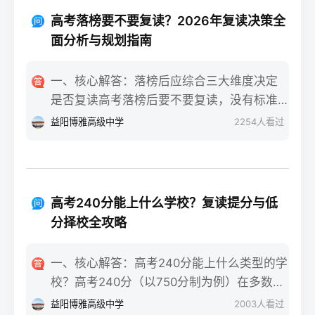
重点不同：适应期（9月-11月）：新鲜感与
报信息、缴费和现场确认。核心步骤包括：
落差感交织。很多学生刚进复读班时斗志昂
高考落榜要不要复读？2026年复读决策全
确认户籍或学籍所在地、准备有效身份证和
扬，但发现知识漏洞后容易沮丧。建议：每
面分析与规划指南
高中毕业证（或同等学力证明）、留意往届
天记录3件小成就，用日记疏导情绪。瓶颈期
生专属的报名点。2026年高考报名时间通常
（12月-次年2月）：成绩提升缓慢甚至倒退
一、核心解答：落榜后应综合三大维度决定
安排在2025年10月至11月（对应2026年高
是最大痛点。2025届多校数据显示，约65%
是否复读高考落榜后要不要复读，没有标准
考），部分省份会开放补报名窗口，但建议
的复读生在此阶段出现“高原反应”。此时应果
答案，但可以从提分潜力、政策适应性和心
益阳博雅高级中学
2254
人看过
尽量在首次报名期内完成。二、深度解析：
断调整学习策略，寻求老师一对一分析试
理与家庭支持三个关键维度进行自我评估。
2026年复读生报名高考的三大实操步骤以下
卷。冲刺期（3月-5月）：效率显著提高，但
如果落榜因重大失误（如涂卡错误、突发疾
以2026年高考（即2025年下半年报名）为基
焦虑会随高考临近加剧。可采用“番茄工作法
病）、离批次线差距在30分以内，且本人有
准，详细拆解流程：第一步：资格自查与材
+正念呼吸”，每天留出15分钟运动时间。考
强烈复读意愿与改进计划，建议考虑复读；
料准备复读生需确保没有高校学籍（已被录
高考240分能上什么学校？复读提分与低
前一个月：情绪易波动，部分学生出现生理
如果因长期基础薄弱、学习态度不端正或者
取未报到或已退学），并准备好本人二代身
分择校全攻略
性不适（失眠、胃痛）。建议模拟高考作
已复读过一次，则更推荐选择专科或职业教
份证、户口本、高中毕业证或同等学力证明
息，提前适应考场生物钟。三、客观对比：
育路径。2026年新高考在选科、志愿填报上
原件。如果在外省借读，需回到户籍所在地
一、核心解答：高考240分能上什么类型的学
积极感受与消极感受的双面性下表直观对比
仍有微调，复读生必须提前确认学籍、选科
报名，或提前确认是否符合流入地的高考报
校？高考240分（以750分制为例）在多数省
复读过程中典型感受的两面性，帮助读者客
匹配及所在省份的艺术/体育等特殊类型政策
名条件（如居住证、社保年限等）。第二
份处于专科批次低分段，仍可被部分民办专
观看待情绪波动：感受维度积极面（占比/数
益阳博雅高级中学
2003
人看过
变动。二、深度解析：2026年复读决策四步