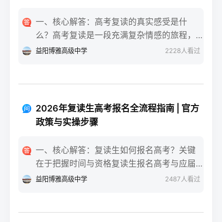
一、核心解答：高考复读的真实感受是什
么？高考复读是一段充满复杂情感的旅程，
真实的感受可以用“痛并成长着”来概括。根据
益阳博雅高级中学
2228
人看过
复读招生网对2025届复读生的调研，2026年
复读生的核心感受集中在三个方面：明确的
目标感带来的充实、成绩波动的焦虑，以及
心智成熟的收获。在湖南省某知名高复学校
2026年复读生高考报名全流程指南 | 官方
2025届学生中，73%的受访者表示复读最大
政策与实操步骤
的正面感受是“重新掌握选择权”，而59%的人
同时承认曾经历“间歇性的自我怀疑”。重要的
一、核心解答：复读生如何报名高考？关键
是，这些感受并非不可管理，通过科学的规
在于把握时间与资格复读生报名高考与应届
划和心态调整，复读完全可能成为人生中宝
生大体相同，但需注意学籍和户籍地的衔
益阳博雅高级中学
2487
人看过
贵的成长经历。二、深度解析：复读期间常
接。根据2026年各省教育考试院政策，复读
见心理阶段与应对方法复读生的心理变化通
生（社会考生）必须在规定时间内登录所在
常可分为四个阶段，每个阶段的感受和应对
省份的普通高考网上报名系统完成注册、填