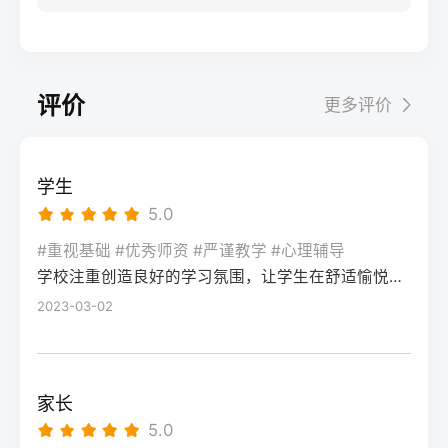
步：网上报名（一般10-11月）登录本省教育
科院校、高职院校及少数公办专科的冷门专
据）消极面（占比/数据）平衡策略目标感
实操法第一步：量化分析高考成绩与提分空
考试院官网，进入“普通高考网上报名”入口。
业录取。但重点注意：2026年新高考改革
2026届调查中81%的学生“比应届更自律”15%
间对照2026年本省一分一段表，明确当前位
选择“往届生”或“社会考生”类别，填写个人信
下，部分省份实行“专业+院校”平行志愿，低
的人“因过度紧张导致效率下降”将大目标分解
次。客观分析各科失分原因：若主要失分在
息（包括曾经的学籍号、高中毕业信息）。
分段考生应优先选择招生计划充足、往年投
为每日小任务，降低完美期待社交孤独同龄
可提升的模块（如数学中档题、英语单词积
评价
更多评价
特别注意选择科类（物理组/历史组或文/理
档线在240分左右的院校，同时关注校企合作
人共同奋斗形成“战友”情谊约40%学生偶尔回
累），提分潜力较大；若已接近自身天花板
科），以及是否报考艺术、体育类。提交后
或定向培养项目。由于分数较低，选择面
避参加同学聚会建立3-5人的学习小组，每周
（如语文长期110分以下），则提分空间有
在线支付报名费，并记录报名号。第三步：
窄，强烈建议考生结合自身情况评估是否通
一次团队活动提分效果湖南省复读学校2025
限。第二步：评估新高考政策是否友好截止
学生
现场确认与资格审查按指定时间前往报名点
过复读争取更高分数。二、深度解析：240分
届平均提分48分10%的学生提分不明显（主
2026年，多数省份已实施新高考3+1+2或
5.0
（通常为县区招办或指定的高中），携带原
考生复读的潜力与规划240分通常意味着基础
要因基础薄弱或方法错误）每月进行一次学
3+3模式。复读生需确认原选科组合是否保
始材料进行人像采集、指纹录入和证件核
薄弱，但复读提分空间较大（平均提升80-
#重视基础 #优秀师资 #严谨教学 #心理辅导
情诊断，及时调整复习方向心理韧性复读后
留，部分省份可能调整选考科目题型或赋分
验。重点审查学籍状态：已录取但未报到的
学校注重创造良好的学习氛围，让学生在舒适愉悦的环境中学习。这种氛围可以让学生更加投入学习，提高学习效率，同时也有利于培养学生的自律能力。
150分常见）。以下为具体步骤：选择复读学
抗压能力提升的占86%少数学生出现轻度焦
规则。建议访问各省教育考试院官网查阅
学生需提供高校退学证明；已报到但退学的
校：优先选择针对性教学的低分复读班，如
2023-03-02
虑（需学校心理咨询介入）培养运动或艺术
2027届高考改革文件（因本地政策框架通常
需提供学校出具的学籍注销证明。确认无误
长沙部分高复学校设有“低分突破班”，2025
爱好作为情绪出口四、常见问题解答Q1：复
提前一年公布），或参考2026届的稳定政
后签字确认，报名流程完成。三、客观对
届平均提分达120分。制定补弱计划：利用新
读会不会很孤独？A：短期内会因为脱离原同
策。第三步：制定一年提分计划并试运行从
比：原籍报名与异地报名的条件与流程差异
高考选科优势，放弃高难度知识点，主攻基
学圈而产生孤独感，但复读班本身就是新集
落榜后一个月内启动预复习，若2周内能坚持
家长
对比维度原籍（户籍地）报名异地（学籍
础题（如数学前90分、语文作文规范、英语
体。建议主动竞选班干部或加入学习互助
每天6小时高效学习，适应作息，则复读成功
5.0
地）报名适用人群户籍与高中毕业地一致，
词汇突击）。心理建设：低分考生易自卑，
组。数据显示，2025届参与小组学习的复读