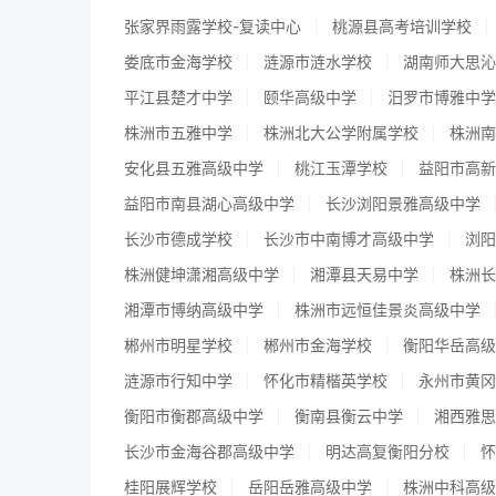
张家界雨露学校-复读中心
桃源县高考培训学校
娄底市金海学校
涟源市涟水学校
湖南师大思沁
平江县楚才中学
颐华高级中学
汨罗市博雅中学
株洲市五雅中学
株洲北大公学附属学校
株洲南
安化县五雅高级中学
桃江玉潭学校
益阳市高新
益阳市南县湖心高级中学
长沙浏阳景雅高级中学
长沙市德成学校
长沙市中南博才高级中学
浏阳
株洲健坤潇湘高级中学
湘潭县天易中学
株洲长
湘潭市博纳高级中学
株洲市远恒佳景炎高级中学
郴州市明星学校
郴州市金海学校
衡阳华岳高级
涟源市行知中学
怀化市精楷英学校
永州市黄冈
衡阳市衡郡高级中学
衡南县衡云中学
湘西雅思
长沙市金海谷郡高级中学
明达高复衡阳分校
怀
桂阳展辉学校
岳阳岳雅高级中学
株洲中科高级