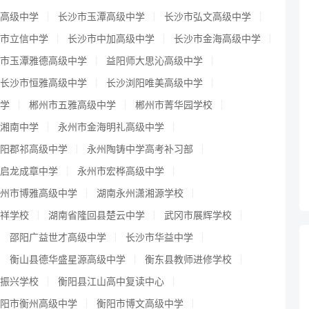
高级中学
长沙市玉潭高级中学
长沙市弘文高级中学
市立信中学
长沙市中加高级中学
长沙市金海高级中学
市玉潭雅德高级中学
益阳师大思沁高级中学
长沙市恒雅高级中学
长沙浏阳唯美高级中学
学
郴州市五雅高级中学
郴州市菁华园学校
湘南中学
永州市金海明礼高级中学
阳郡祁高级中学
永州陶铸中学高考补习部
启龙成章中学
永州市宏桦高级中学
州市博雅高级中学
湖南永州潇湘源学校
祥学校
湖南省隆回县楚云中学
武冈市展辉学校
邵阳广益世才高级中学
长沙市华益中学
衡山县德华盛星源高级中学
衡东县教师进修学校
振兴学校
衡阳县江山高中复读中心
阳市衡州高级中学
衡阳市博文高级中学