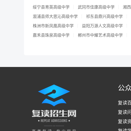
绥宁县育英高级中学
武冈市佳康高级中学
湘西
溆浦县师大思沁高级中学
祁东县鼎兴高级中学
株洲市新凤凰高级中学
益阳万源人文高级中学
嘉禾县珠泉高级中学
郴州市中耀艺术高级中学
公
复读
复读
复读
复读