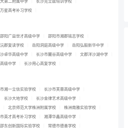
大第二附属中学
长沙克立兹培训学校
万星高考补习学校
邵阳广益世才高级中学
邵阳市湘郡铭志学校
沅郡复读学校
岳阳洞庭高级中学
岳阳弘毅新华中学
沙卓华高级中学
长沙市麓谷高级中学
文郡洋沙湖中学
高级中学
长沙用心高复学校
市湘一立信实验学校
长沙市芙蓉高级中学
长沙大地学校
长沙金律艺术高级中学
北京师范大学株洲附属学校
株洲南雅实验学校
市英才高考补习学校
湘潭华鑫高级中学
邵东创新国际实验学校
常德市德善学校