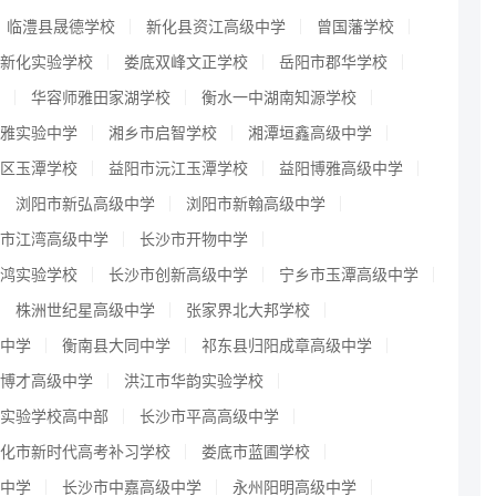
临澧县晟德学校
新化县资江高级中学
曾国藩学校
新化实验学校
娄底双峰文正学校
岳阳市郡华学校
华容师雅田家湖学校
衡水一中湖南知源学校
雅实验中学
湘乡市启智学校
湘潭垣鑫高级中学
区玉潭学校
益阳市沅江玉潭学校
益阳博雅高级中学
浏阳市新弘高级中学
浏阳市新翰高级中学
市江湾高级中学
长沙市开物中学
鸿实验学校
长沙市创新高级中学
宁乡市玉潭高级中学
株洲世纪星高级中学
张家界北大邦学校
中学
衡南县大同中学
祁东县归阳成章高级中学
博才高级中学
洪江市华韵实验学校
实验学校高中部
长沙市平高高级中学
化市新时代高考补习学校
娄底市蓝圃学校
中学
长沙市中嘉高级中学
永州阳明高级中学