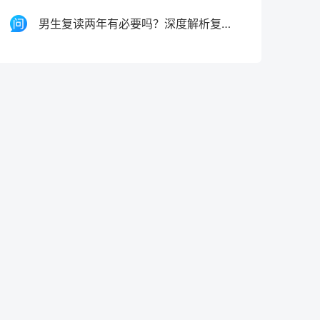
男生复读两年有必要吗？深度解析复读两年的价值、风险与决策指南（2026届参考）