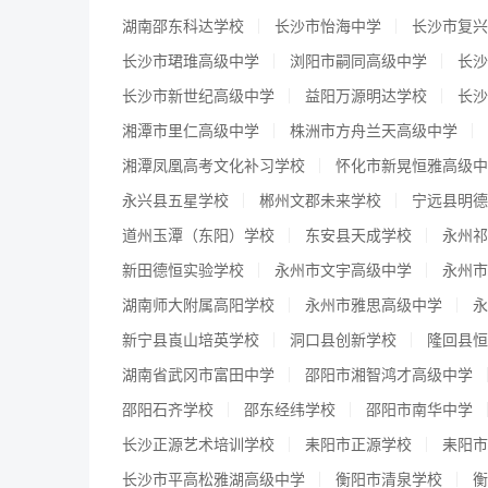
湖南邵东科达学校
长沙市怡海中学
长沙市复兴
长沙市珺琟高级中学
浏阳市嗣同高级中学
长沙
长沙市新世纪高级中学
益阳万源明达学校
长沙
湘潭市里仁高级中学
株洲市方舟兰天高级中学
湘潭凤凰高考文化补习学校
怀化市新晃恒雅高级中
永兴县五星学校
郴州文郡未来学校
宁远县明德
道州玉潭（东阳）学校
东安县天成学校
永州祁
新田德恒实验学校
永州市文宇高级中学
永州市
湖南师大附属高阳学校
永州市雅思高级中学
永
新宁县崀山培英学校
洞口县创新学校
隆回县恒
湖南省武冈市富田中学
邵阳市湘智鸿才高级中学
邵阳石齐学校
邵东经纬学校
邵阳市南华中学
长沙正源艺术培训学校
耒阳市正源学校
耒阳市
长沙市平高松雅湖高级中学
衡阳市清泉学校
衡