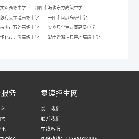
文锦高级中学
邵阳市海俊东方高级中学
慈利县银澧高级中学
耒阳市国展高级中学
株洲市石外高级中学
安乡县金海友闻高级中学
怀化市五溪高级中学
湖南省溆浦县楚才高级中学
众服务
复读招生网
百科
关于我们
问答
联系我们
资讯
在线客服
学校排名
客服热线：17388913445