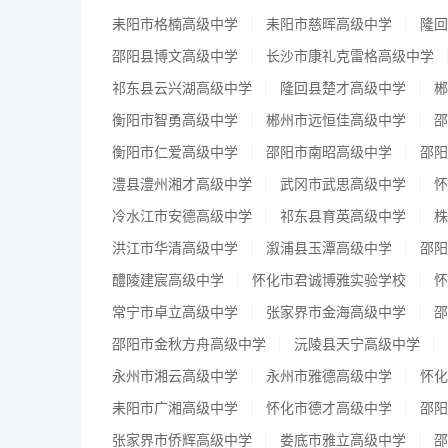
耒阳市格楠高级中学
耒阳市慈晖高级中学
隆回
邵阳县博文高级中学
长沙市康礼克雷格高级中学
祁东县云兴湖高级中学
隆回县楚才高级中学
郴
衡阳市智勇高级中学
郴州市远恒佳高级中学
邵
衡阳市仁爱高级中学
邵阳市南昭高级中学
邵阳
澧县澧州湘才高级中学
武冈市武思高级中学
怀
冷水江市安德高级中学
祁东县育英高级中学
株
洪江市华清高级中学
溆浦县玉潭高级中学
邵阳
醴陵建宸高级中学
怀化市君诚博雅实验学校
怀
常宁市卓立高级中学
张家界市金海高级中学
邵
邵阳市金秋方舟高级中学
沅陵县天宁高级中学
永州市湘云高级中学
永州市雅德高级中学
怀化
耒阳市广湘高级中学
怀化市德才高级中学
邵阳
张家界市侨辉高级中学
娄底市雅立高级中学
邵