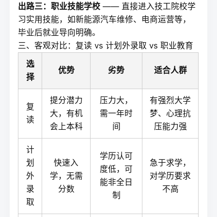
出路三：职业技能学校
—— 直接进入技工院校学
习实用技能，如新能源汽车维修、电商运营等，
毕业后就业导向明确。
三、客观对比：复读 vs 计划外录取 vs 职业教育
选
优势
劣势
适合人群
择
提分潜力
压力大，
有强烈大学
复
大，有机
需一年时
梦、心理抗
读
会上本科
间
压能力强
计
学历认可
划
快速入
急于求学，
度低，可
外
学，无需
对学历要求
能非全日
录
分数
不高
制
取