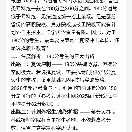
根据2026年高考各省专科批次最低控制线，普通
类专科线一般在200分至300分之间。180分通常
低于专科线，无法通过统一招生录取。但是部分
省份的高职院校、民办院校或技工院校可能有计
划外自主招生，但学历含金量有限。因此，对于
180分的考生，最重要决策是：
复读
冲击本科，还
是选择职业教育？
二、深度解析：180分考生的三大出路
出路一：
复读
冲刺
—— 180分基础薄弱，但提分
空间极大。若选择
复读
，需要找专门招收低分复
读生的学校，采用基础巩固+技巧突破策略。
2026年新高考背景下，利用1年时间提分80-150
分是可行的（参考
复读招生网
2025届低分复读生
平均提分82分数据）。
出路二：计划外招生/高职扩招
—— 部分民办专
科或技师学院有自主招生名额，不依赖高考分
数，但需注意学籍和学历认证。