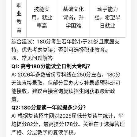
职
技能实
基础文化
动手能力
业
用，就业
课弱，升
强，希望早
教
率高
学困难
日就业
育
综合建议：180分考生若年龄小于20岁且家庭支
持，优先考虑
复读
；否则可选择职业教育。
四、常见问题解答
Q1: 高考180分能读全日制大专吗？
A: 2026年多数省份专科线在250分左右，180分
无法直接录取，但部分民办大专补录或预科班可
能接收，建议直接咨询
复读招生网
获取最新政
策。
Q2: 180分
复读
一年能提多少分？
A: 根据
复读招生网
对2025届低分
复读
生统计，平
均提分82分，最高提分178分。关键在于选择管理
严格、分层教学的
复读学校
。