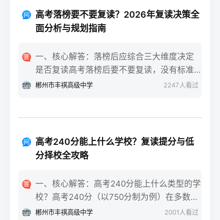
重点不同：适应期（9月-11月）：新鲜感与
报信息、缴费和现场确认。核心步骤包括：
落差感交织。很多学生刚进复读班时斗志昂
高考落榜要不要复读？2026年复读决策全
确认户籍或学籍所在地、准备有效身份证和
扬，但发现知识漏洞后容易沮丧。建议：每
面分析与规划指南
高中毕业证（或同等学力证明）、留意往届
天记录3件小成就，用日记疏导情绪。瓶颈期
生专属的报名点。2026年高考报名时间通常
（12月-次年2月）：成绩提升缓慢甚至倒退
一、核心解答：落榜后应综合三大维度决定
安排在2025年10月至11月（对应2026年高
是最大痛点。2025届多校数据显示，约65%
是否复读高考落榜后要不要复读，没有标准
考），部分省份会开放补报名窗口，但建议
的复读生在此阶段出现“高原反应”。此时应果
答案，但可以从提分潜力、政策适应性和心
郴州市丰祺高级中学
2247
人看过
尽量在首次报名期内完成。二、深度解析：
断调整学习策略，寻求老师一对一分析试
理与家庭支持三个关键维度进行自我评估。
2026年复读生报名高考的三大实操步骤以下
卷。冲刺期（3月-5月）：效率显著提高，但
如果落榜因重大失误（如涂卡错误、突发疾
以2026年高考（即2025年下半年报名）为基
焦虑会随高考临近加剧。可采用“番茄工作法
病）、离批次线差距在30分以内，且本人有
准，详细拆解流程：第一步：资格自查与材
+正念呼吸”，每天留出15分钟运动时间。考
强烈复读意愿与改进计划，建议考虑复读；
料准备复读生需确保没有高校学籍（已被录
高考240分能上什么学校？复读提分与低
前一个月：情绪易波动，部分学生出现生理
如果因长期基础薄弱、学习态度不端正或者
取未报到或已退学），并准备好本人二代身
分择校全攻略
性不适（失眠、胃痛）。建议模拟高考作
已复读过一次，则更推荐选择专科或职业教
份证、户口本、高中毕业证或同等学力证明
息，提前适应考场生物钟。三、客观对比：
育路径。2026年新高考在选科、志愿填报上
原件。如果在外省借读，需回到户籍所在地
一、核心解答：高考240分能上什么类型的学
积极感受与消极感受的双面性下表直观对比
仍有微调，复读生必须提前确认学籍、选科
报名，或提前确认是否符合流入地的高考报
校？高考240分（以750分制为例）在多数省
复读过程中典型感受的两面性，帮助读者客
匹配及所在省份的艺术/体育等特殊类型政策
名条件（如居住证、社保年限等）。第二
份处于专科批次低分段，仍可被部分民办专
观看待情绪波动：感受维度积极面（占比/数
郴州市丰祺高级中学
2001
人看过
变动。二、深度解析：2026年复读决策四步