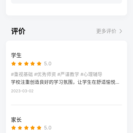
步：网上报名（一般10-11月）登录本省教育
科院校、高职院校及少数公办专科的冷门专
据）消极面（占比/数据）平衡策略目标感
实操法第一步：量化分析高考成绩与提分空
考试院官网，进入“普通高考网上报名”入口。
业录取。但重点注意：2026年新高考改革
2026届调查中81%的学生“比应届更自律”15%
间对照2026年本省一分一段表，明确当前位
选择“往届生”或“社会考生”类别，填写个人信
下，部分省份实行“专业+院校”平行志愿，低
的人“因过度紧张导致效率下降”将大目标分解
次。客观分析各科失分原因：若主要失分在
息（包括曾经的学籍号、高中毕业信息）。
分段考生应优先选择招生计划充足、往年投
为每日小任务，降低完美期待社交孤独同龄
可提升的模块（如数学中档题、英语单词积
评价
更多评价
特别注意选择科类（物理组/历史组或文/理
档线在240分左右的院校，同时关注校企合作
人共同奋斗形成“战友”情谊约40%学生偶尔回
累），提分潜力较大；若已接近自身天花板
科），以及是否报考艺术、体育类。提交后
或定向培养项目。由于分数较低，选择面
避参加同学聚会建立3-5人的学习小组，每周
（如语文长期110分以下），则提分空间有
在线支付报名费，并记录报名号。第三步：
窄，强烈建议考生结合自身情况评估是否通
一次团队活动提分效果湖南省复读学校2025
限。第二步：评估新高考政策是否友好截止
学生
现场确认与资格审查按指定时间前往报名点
过复读争取更高分数。二、深度解析：240分
届平均提分48分10%的学生提分不明显（主
2026年，多数省份已实施新高考3+1+2或
5.0
（通常为县区招办或指定的高中），携带原
考生复读的潜力与规划240分通常意味着基础
要因基础薄弱或方法错误）每月进行一次学
3+3模式。复读生需确认原选科组合是否保
始材料进行人像采集、指纹录入和证件核
薄弱，但复读提分空间较大（平均提升80-
#重视基础 #优秀师资 #严谨教学 #心理辅导
情诊断，及时调整复习方向心理韧性复读后
留，部分省份可能调整选考科目题型或赋分
验。重点审查学籍状态：已录取但未报到的
学校注重创造良好的学习氛围，让学生在舒适愉悦的环境中学习。这种氛围可以让学生更加投入学习，提高学习效率，同时也有利于培养学生的自律能力。
150分常见）。以下为具体步骤：选择复读学
抗压能力提升的占86%少数学生出现轻度焦
规则。建议访问各省教育考试院官网查阅
学生需提供高校退学证明；已报到但退学的
校：优先选择针对性教学的低分复读班，如
2023-03-02
虑（需学校心理咨询介入）培养运动或艺术
2027届高考改革文件（因本地政策框架通常
需提供学校出具的学籍注销证明。确认无误
长沙部分高复学校设有“低分突破班”，2025
爱好作为情绪出口四、常见问题解答Q1：复
提前一年公布），或参考2026届的稳定政
后签字确认，报名流程完成。三、客观对
届平均提分达120分。制定补弱计划：利用新
读会不会很孤独？A：短期内会因为脱离原同
策。第三步：制定一年提分计划并试运行从
比：原籍报名与异地报名的条件与流程差异
高考选科优势，放弃高难度知识点，主攻基
学圈而产生孤独感，但复读班本身就是新集
落榜后一个月内启动预复习，若2周内能坚持
家长
对比维度原籍（户籍地）报名异地（学籍
础题（如数学前90分、语文作文规范、英语
体。建议主动竞选班干部或加入学习互助
每天6小时高效学习，适应作息，则复读成功
5.0
地）报名适用人群户籍与高中毕业地一致，
词汇突击）。心理建设：低分考生易自卑，
组。数据显示，2025届参与小组学习的复读