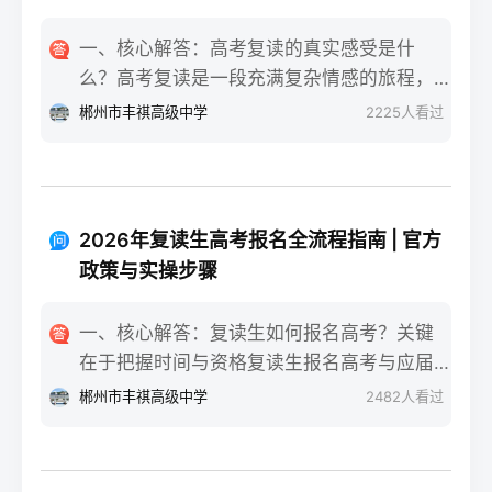
一、核心解答：高考复读的真实感受是什
么？高考复读是一段充满复杂情感的旅程，
真实的感受可以用“痛并成长着”来概括。根据
郴州市丰祺高级中学
2225
人看过
复读招生网对2025届复读生的调研，2026年
复读生的核心感受集中在三个方面：明确的
目标感带来的充实、成绩波动的焦虑，以及
心智成熟的收获。在湖南省某知名高复学校
2026年复读生高考报名全流程指南 | 官方
2025届学生中，73%的受访者表示复读最大
政策与实操步骤
的正面感受是“重新掌握选择权”，而59%的人
同时承认曾经历“间歇性的自我怀疑”。重要的
一、核心解答：复读生如何报名高考？关键
是，这些感受并非不可管理，通过科学的规
在于把握时间与资格复读生报名高考与应届
划和心态调整，复读完全可能成为人生中宝
生大体相同，但需注意学籍和户籍地的衔
郴州市丰祺高级中学
2482
人看过
贵的成长经历。二、深度解析：复读期间常
接。根据2026年各省教育考试院政策，复读
见心理阶段与应对方法复读生的心理变化通
生（社会考生）必须在规定时间内登录所在
常可分为四个阶段，每个阶段的感受和应对
省份的普通高考网上报名系统完成注册、填