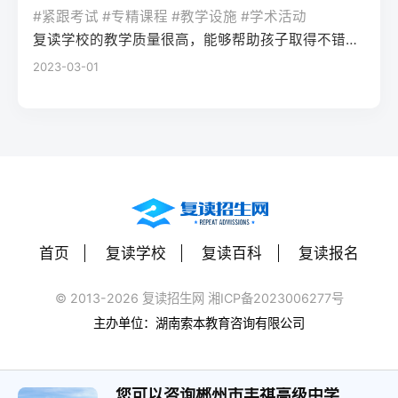
率更高。必须制定针对弱科的专项提升方案
或户籍在本省但在外省复读在流入地有连续
复读期间需调整心态，避免盲目攀比进度。
#紧跟考试 #专精课程 #教学设施 #学术活动
生孤独感评分比独自学习者低37%。Q2：复
（如每日1小时数学错题复盘）。第四步：评
学籍且符合随迁子女政策，或当地另有特别
建议每日设定小目标，增强信心。政策注
复读学校的教学质量很高，能够帮助孩子取得不错的成绩，同时学习氛围也很好，孩子能够在舒适的环境中学习。我会向其他家长推荐这所学校。
读一年能提高多少分？A：以2026年新高考
估家庭经济与心理支持复读一年费用（含学
规定材料要求身份证、户口本、高中毕业证
意：2026年各省（如湖南）复读生仍可正常
2023-03-01
背景来看，全国多数省份复读生平均提分在
费、住宿、资料）通常在1万至5万元不等。
还需提供父母居住证、稳定就业证明、社保
参加高考，学籍问题通常由复读学校统一处
40-70分之间。提分主要取决于基础（300-
家庭需能提供稳定支持；学生本人需具备抗
缴纳记录等（各省不同）报名地点户籍地县
理，应届生身份不受影响。三、客观对比：
400分段提分空间大）和执行力。注意：不要
压能力，能主动寻求心理咨询或师生沟通。
区招办指定的报名点学籍所在学校或当地县
240分直接读专科 vs 复读一年比较维度直接
轻信“保提100分”的承诺，科学规划才是关
可先参加复读学校的试读日或心理测评。
区招办优势流程简单，政策稳定避免回原籍
读专科复读一年时间成本0年额外时间多花1
键。Q3：如何克服复读中的焦虑？A：建议
三、客观对比：复读与不复读的利弊及复读
奔波，可沿用复读学校的辅导资源劣势复读
年时间经济成本学费约5000-15000元/年复
三种方法：①每日10分钟正念冥想（使用潮
类型选择选择方案优点缺点适合人群复读
生若在外省就读，需返回户籍地参加考试和
读费+生活费约2-5万元未来出路专科毕业可
汐App等工具）；②写“焦虑清单”并逐一理性
（公立/民办）有机会冲击更好本科，弥补遗
体检门槛高，需提前准备材料，且部分省份
专升本（2年），但第一学历受限制若提分
反驳；③每周与父母或信任的老师通话一
憾，提升后劲压力大，存在再次失利风险，
限制异地复读生报考本科批次四、常见问题
首页
复读学校
复读百科
复读报名
100分以上，可冲本科院校，第一学历优势明
次。研究表明，结构化倾诉能使焦虑水平降
经济成本高，浪费一年时间离目标线30分以
解答Q1：复读生报名高考时，原来的学籍号
显提分可能性无提升空间平均提分80-150
低52%。
内、非智力因素失误、有明确提升规划者不
还能用吗？A：复读生通常作为社会考生重新
© 2013-2026 复读招生网 湘ICP备2023006277号
分，勤奋者可达200分适合人群不愿复读、有
复读（读专科/就业）节省一年，提前进入社
注册新的报名号，原高中学籍号仅用于资格
主办单位：湖南索本教育咨询有限公司
明确职业规划者有决心、基础仍有漏洞、想
会或就业，部分专业就业前景好学历起点
审核（证明高中毕业）。报名系统会为每个
提升学历层次者四、常见问题解答问：240分
低，未来专升本或考研的路径更长，复习动
考生分配新的考籍号，不影响考试和录取。
复读一年能提高到本科线吗？答：有希望，
力易丧失基础薄弱、对学习反感、家庭经济
您可以咨询郴州市丰祺高级中学
Q2：2026年高考复读生可以报名哪些院校？