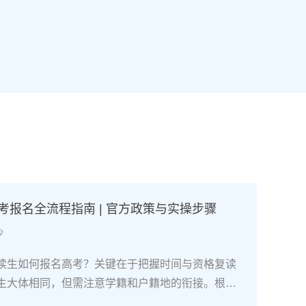
高考报名全流程指南 | 官方政策与实操步骤
沙
读生如何报名高考？关键在于把握时间与资格复读
生大体相同，但需注意学籍和户籍地的衔接。根据2
考试院政策，复读生（社会考生）必须在规定时间内