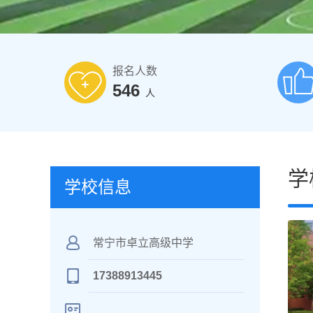
报名人数
546
人
学
学校信息
常宁市卓立高级中学
17388913445