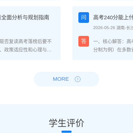
焦虑，以及心智成熟的收
登录所在省份的普
中，73%的受访者表示复读
现场确认。核心步
策全面分析与规划指南
问
高考240分能
%的人同时承认曾经历“间
和高中毕业证（或
2026-05-26 湖南-长
非不可管理，通过科学的规
年高考报名时间通常
贵的成长经历。二、深度
考），部分省份会
答
是否复读高考落榜后要不
一、核心解答：高考
读生的心理变化通常可分
成。二、深度解析：
、政策适应性和心理与家
分制为例）在多数
：适应期（9月-11
26年高考（即20
榜因重大失误（如涂卡错
校、高职院校及少
复读班时斗志昂扬，但发
资格自查与材料准
内，且本人有强烈复读意愿
新高考改革下，部
件小成就，用日记疏导情
已退学），并准备
础薄弱、学习态度不端正
先选择招生计划充
MORE
缓慢甚至倒退是最大痛点。2
力证明原件。如果
教育路径。2026年新高
企合作或定向培养
阶段出现“高原反应”。此时
是否符合流入地的
须提前确认学籍、选科匹
合自身情况评估是
卷。冲刺期（3月-5
步：网上报名（一般
动。二、深度解析：2026
考生复读的潜力与
加剧。可采用“番茄工作法
高考网上报名”入口
考成绩与提分空间对照20
较大（平均提升80
考前一个月：情绪易波动，
（包括曾经的学籍
观分析各科失分原因：若主
优先选择针对性教
学生评价
建议模拟高考作息，提前
历史组或文/理科
语单词积累），提分潜力
破班”，2025届
与消极感受的双面性下表
名费，并记录报名
10分以下），则提分空间
势，放弃高难度知