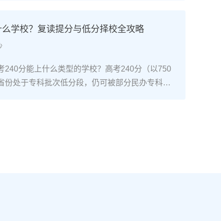
通高考网上报名系统完成注册、填报信息、缴费和
骤包括：确认户籍或学籍所在地、准备有效身份证
上什么学校？复读提分与低分择校全攻略
同等学力证明）、留意往届生专属的报名点。2026
沙
安排在2025年10月至11月（对应2026年高
开放补报名窗口，但建议尽量在首次报名期内完
240分能上什么类型的学校？高考240分（以750
2026年复读生报名高考的三大实操步骤以下以20
省份处于专科批次低分段，仍可被部分民办专科院
25年下半年报名）为基准，详细拆解流程：第一步：
数公办专科的冷门专业录取。但重点注意：2026年
备复读生需确保没有高校学籍（已被录取未报到或
分省份实行“专业+院校”平行志愿，低分段考生应优
好本人二代身份证、户口本、高中毕业证或同等学
足、往年投档线在240分左右的院校，同时关注校
在外省借读，需回到户籍所在地报名，或提前确认
项目。由于分数较低，选择面窄，强烈建议考生结
高考报名条件（如居住证、社保年限等）。第二
否通过复读争取更高分数。二、深度解析：240分
10-11月）登录本省教育考试院官网，进入“普通
规划240分通常意味着基础薄弱，但复读提分空间
。选择“往届生”或“社会考生”类别，填写个人信息
-150分常见）。以下为具体步骤：选择复读学校：
号、高中毕业信息）。特别注意选择科类（物理组/
学的低分复读班，如长沙部分高复学校设有“低分突
），以及是否报考艺术、体育类。提交后在线支付报
平均提分达120分。制定补弱计划：利用新高考选科优
号。第三步：现场确认与资格审查按指定时间前往
识点，主攻基础题（如数学前90分、语文作文规