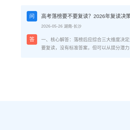
面：明确的目标感带来的充实、成绩波动的
获。在湖南省某知名高复学校2025届学生
问
高考落榜要不要复读？2026年复读决
最大的正面感受是“重新掌握选择权”，而59
2026-05-26 湖南-长沙
歇性的自我怀疑”。重要的是，这些感受并
划和心态调整，复读完全可能成为人生中宝
答
一、核心解答：落榜后应综合三大维度决定
解析：复读期间常见心理阶段与应对方法复
要复读，没有标准答案，但可以从提分潜力
为四个阶段，每个阶段的感受和应对重点不同
庭支持三个关键维度进行自我评估。如果落
月）：新鲜感与落差感交织。很多学生刚进
误、突发疾病）、离批次线差距在30分以
现知识漏洞后容易沮丧。建议：每天记录3
与改进计划，建议考虑复读；如果因长期基
绪。瓶颈期（12月-次年2月）：成绩提升
或者已复读过一次，则更推荐选择专科或职业
025届多校数据显示，约65%的复读生在此
考在选科、志愿填报上仍有微调，复读生必
应果断调整学习策略，寻求老师一对一分析试
配及所在省份的艺术/体育等特殊类型政策变
月）：效率显著提高，但焦虑会随高考临近
年复读决策四步实操法第一步：量化分析高
+正念呼吸”，每天留出15分钟运动时间。
26年本省一分一段表，明确当前位次。客
部分学生出现生理性不适（失眠、胃痛）。
要失分在可提升的模块（如数学中档题、英
适应考场生物钟。三、客观对比：积极感受
较大；若已接近自身天花板（如语文长期1