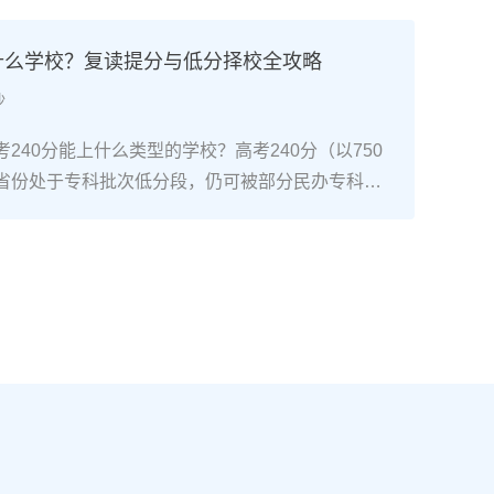
通高考网上报名系统完成注册、填报信息、缴费和
骤包括：确认户籍或学籍所在地、准备有效身份证
上什么学校？复读提分与低分择校全攻略
同等学力证明）、留意往届生专属的报名点。2026
沙
安排在2025年10月至11月（对应2026年高
开放补报名窗口，但建议尽量在首次报名期内完
240分能上什么类型的学校？高考240分（以750
2026年复读生报名高考的三大实操步骤以下以20
省份处于专科批次低分段，仍可被部分民办专科院
25年下半年报名）为基准，详细拆解流程：第一步：
数公办专科的冷门专业录取。但重点注意：2026年
备复读生需确保没有高校学籍（已被录取未报到或
分省份实行“专业+院校”平行志愿，低分段考生应优
好本人二代身份证、户口本、高中毕业证或同等学
足、往年投档线在240分左右的院校，同时关注校
在外省借读，需回到户籍所在地报名，或提前确认
项目。由于分数较低，选择面窄，强烈建议考生结
高考报名条件（如居住证、社保年限等）。第二
否通过复读争取更高分数。二、深度解析：240分
10-11月）登录本省教育考试院官网，进入“普通
规划240分通常意味着基础薄弱，但复读提分空间
。选择“往届生”或“社会考生”类别，填写个人信息
-150分常见）。以下为具体步骤：选择复读学校：
号、高中毕业信息）。特别注意选择科类（物理组/
学的低分复读班，如长沙部分高复学校设有“低分突
），以及是否报考艺术、体育类。提交后在线支付报
平均提分达120分。制定补弱计划：利用新高考选科优
号。第三步：现场确认与资格审查按指定时间前往
识点，主攻基础题（如数学前90分、语文作文规