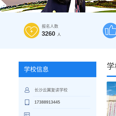
报名人数
3260
人
学
学校信息
长沙云翼复读学校
17388913445