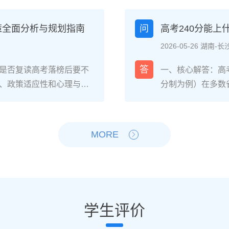
焦虑，以及心智成熟的收
登录所在省份的普
中，73%的受访者表示复读
现场确认。核心步
策全面分析与规划指南
问
高考240分能
%的人同时承认曾经历“间
和高中毕业证（或
2026-05-26 湖南-长
非不可管理，通过科学的规
年高考报名时间通常
贵的成长经历。二、深度
考），部分省份会
答
是否复读高考落榜后要不
一、核心解答：高考
读生的心理变化通常可分
成。二、深度解析：
、政策适应性和心理与家
分制为例）在多数
：适应期（9月-11
26年高考（即20
榜因重大失误（如涂卡错
校、高职院校及少
复读班时斗志昂扬，但发
资格自查与材料准
内，且本人有强烈复读意愿
新高考改革下，部
件小成就，用日记疏导情
已退学），并准备
础薄弱、学习态度不端正
先选择招生计划充
MORE
缓慢甚至倒退是最大痛点。2
力证明原件。如果
教育路径。2026年新高
企合作或定向培养
阶段出现“高原反应”。此时
是否符合流入地的
须提前确认学籍、选科匹
合自身情况评估是
卷。冲刺期（3月-5
步：网上报名（一般
动。二、深度解析：2026
考生复读的潜力与
加剧。可采用“番茄工作法
高考网上报名”入口
考成绩与提分空间对照20
较大（平均提升80
考前一个月：情绪易波动，
（包括曾经的学籍
观分析各科失分原因：若主
优先选择针对性教
学生评价
建议模拟高考作息，提前
历史组或文/理科
语单词积累），提分潜力
破班”，2025届
与消极感受的双面性下表
名费，并记录报名
10分以下），则提分空间
势，放弃高难度知