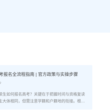
高考报名全流程指南 | 官方政策与实操步骤
沙
读生如何报名高考？关键在于把握时间与资格复读
生大体相同，但需注意学籍和户籍地的衔接。根据2
考试院政策，复读生（社会考生）必须在规定时间内