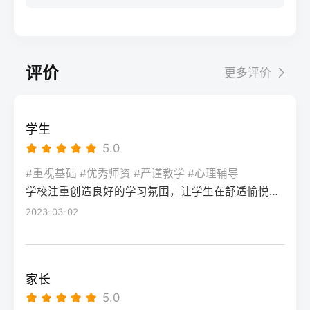
步：网上报名（一般10-11月）登录本省教育
科院校、高职院校及少数公办专科的冷门专
据）消极面（占比/数据）平衡策略目标感
实操法第一步：量化分析高考成绩与提分空
考试院官网，进入“普通高考网上报名”入口。
业录取。但重点注意：2026年新高考改革
2026届调查中81%的学生“比应届更自律”15%
间对照2026年本省一分一段表，明确当前位
选择“往届生”或“社会考生”类别，填写个人信
下，部分省份实行“专业+院校”平行志愿，低
的人“因过度紧张导致效率下降”将大目标分解
次。客观分析各科失分原因：若主要失分在
息（包括曾经的学籍号、高中毕业信息）。
分段考生应优先选择招生计划充足、往年投
为每日小任务，降低完美期待社交孤独同龄
可提升的模块（如数学中档题、英语单词积
评价
更多评价
特别注意选择科类（物理组/历史组或文/理
档线在240分左右的院校，同时关注校企合作
人共同奋斗形成“战友”情谊约40%学生偶尔回
累），提分潜力较大；若已接近自身天花板
科），以及是否报考艺术、体育类。提交后
或定向培养项目。由于分数较低，选择面
避参加同学聚会建立3-5人的学习小组，每周
（如语文长期110分以下），则提分空间有
在线支付报名费，并记录报名号。第三步：
窄，强烈建议考生结合自身情况评估是否通
一次团队活动提分效果湖南省复读学校2025
限。第二步：评估新高考政策是否友好截止
学生
现场确认与资格审查按指定时间前往报名点
过复读争取更高分数。二、深度解析：240分
届平均提分48分10%的学生提分不明显（主
2026年，多数省份已实施新高考3+1+2或
5.0
（通常为县区招办或指定的高中），携带原
考生复读的潜力与规划240分通常意味着基础
要因基础薄弱或方法错误）每月进行一次学
3+3模式。复读生需确认原选科组合是否保
始材料进行人像采集、指纹录入和证件核
薄弱，但复读提分空间较大（平均提升80-
#重视基础 #优秀师资 #严谨教学 #心理辅导
情诊断，及时调整复习方向心理韧性复读后
留，部分省份可能调整选考科目题型或赋分
验。重点审查学籍状态：已录取但未报到的
学校注重创造良好的学习氛围，让学生在舒适愉悦的环境中学习。这种氛围可以让学生更加投入学习，提高学习效率，同时也有利于培养学生的自律能力。
150分常见）。以下为具体步骤：选择复读学
抗压能力提升的占86%少数学生出现轻度焦
规则。建议访问各省教育考试院官网查阅
学生需提供高校退学证明；已报到但退学的
校：优先选择针对性教学的低分复读班，如
2023-03-02
虑（需学校心理咨询介入）培养运动或艺术
2027届高考改革文件（因本地政策框架通常
需提供学校出具的学籍注销证明。确认无误
长沙部分高复学校设有“低分突破班”，2025
爱好作为情绪出口四、常见问题解答Q1：复
提前一年公布），或参考2026届的稳定政
后签字确认，报名流程完成。三、客观对
届平均提分达120分。制定补弱计划：利用新
读会不会很孤独？A：短期内会因为脱离原同
策。第三步：制定一年提分计划并试运行从
比：原籍报名与异地报名的条件与流程差异
高考选科优势，放弃高难度知识点，主攻基
学圈而产生孤独感，但复读班本身就是新集
落榜后一个月内启动预复习，若2周内能坚持
家长
对比维度原籍（户籍地）报名异地（学籍
础题（如数学前90分、语文作文规范、英语
体。建议主动竞选班干部或加入学习互助
每天6小时高效学习，适应作息，则复读成功
5.0
地）报名适用人群户籍与高中毕业地一致，
词汇突击）。心理建设：低分考生易自卑，
组。数据显示，2025届参与小组学习的复读