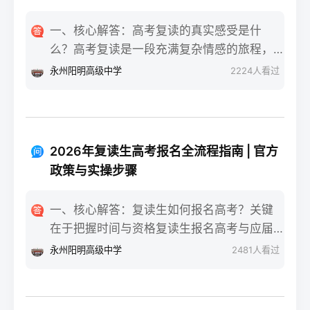
一、核心解答：高考复读的真实感受是什
么？高考复读是一段充满复杂情感的旅程，
真实的感受可以用“痛并成长着”来概括。根据
永州阳明高级中学
2224
人看过
复读招生网对2025届复读生的调研，2026年
复读生的核心感受集中在三个方面：明确的
目标感带来的充实、成绩波动的焦虑，以及
心智成熟的收获。在湖南省某知名高复学校
2026年复读生高考报名全流程指南 | 官方
2025届学生中，73%的受访者表示复读最大
政策与实操步骤
的正面感受是“重新掌握选择权”，而59%的人
同时承认曾经历“间歇性的自我怀疑”。重要的
一、核心解答：复读生如何报名高考？关键
是，这些感受并非不可管理，通过科学的规
在于把握时间与资格复读生报名高考与应届
划和心态调整，复读完全可能成为人生中宝
生大体相同，但需注意学籍和户籍地的衔
永州阳明高级中学
2481
人看过
贵的成长经历。二、深度解析：复读期间常
接。根据2026年各省教育考试院政策，复读
见心理阶段与应对方法复读生的心理变化通
生（社会考生）必须在规定时间内登录所在
常可分为四个阶段，每个阶段的感受和应对
省份的普通高考网上报名系统完成注册、填