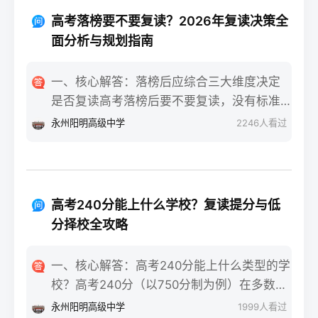
重点不同：适应期（9月-11月）：新鲜感与
报信息、缴费和现场确认。核心步骤包括：
落差感交织。很多学生刚进复读班时斗志昂
高考落榜要不要复读？2026年复读决策全
确认户籍或学籍所在地、准备有效身份证和
扬，但发现知识漏洞后容易沮丧。建议：每
面分析与规划指南
高中毕业证（或同等学力证明）、留意往届
天记录3件小成就，用日记疏导情绪。瓶颈期
生专属的报名点。2026年高考报名时间通常
（12月-次年2月）：成绩提升缓慢甚至倒退
一、核心解答：落榜后应综合三大维度决定
安排在2025年10月至11月（对应2026年高
是最大痛点。2025届多校数据显示，约65%
是否复读高考落榜后要不要复读，没有标准
考），部分省份会开放补报名窗口，但建议
的复读生在此阶段出现“高原反应”。此时应果
答案，但可以从提分潜力、政策适应性和心
永州阳明高级中学
2246
人看过
尽量在首次报名期内完成。二、深度解析：
断调整学习策略，寻求老师一对一分析试
理与家庭支持三个关键维度进行自我评估。
2026年复读生报名高考的三大实操步骤以下
卷。冲刺期（3月-5月）：效率显著提高，但
如果落榜因重大失误（如涂卡错误、突发疾
以2026年高考（即2025年下半年报名）为基
焦虑会随高考临近加剧。可采用“番茄工作法
病）、离批次线差距在30分以内，且本人有
准，详细拆解流程：第一步：资格自查与材
+正念呼吸”，每天留出15分钟运动时间。考
强烈复读意愿与改进计划，建议考虑复读；
料准备复读生需确保没有高校学籍（已被录
高考240分能上什么学校？复读提分与低
前一个月：情绪易波动，部分学生出现生理
如果因长期基础薄弱、学习态度不端正或者
取未报到或已退学），并准备好本人二代身
分择校全攻略
性不适（失眠、胃痛）。建议模拟高考作
已复读过一次，则更推荐选择专科或职业教
份证、户口本、高中毕业证或同等学力证明
息，提前适应考场生物钟。三、客观对比：
育路径。2026年新高考在选科、志愿填报上
原件。如果在外省借读，需回到户籍所在地
一、核心解答：高考240分能上什么类型的学
积极感受与消极感受的双面性下表直观对比
仍有微调，复读生必须提前确认学籍、选科
报名，或提前确认是否符合流入地的高考报
校？高考240分（以750分制为例）在多数省
复读过程中典型感受的两面性，帮助读者客
匹配及所在省份的艺术/体育等特殊类型政策
名条件（如居住证、社保年限等）。第二
份处于专科批次低分段，仍可被部分民办专
观看待情绪波动：感受维度积极面（占比/数
永州阳明高级中学
1999
人看过
变动。二、深度解析：2026年复读决策四步