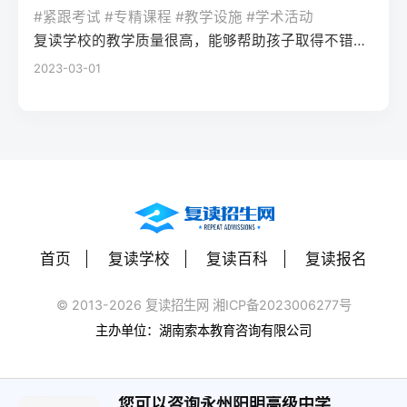
率更高。必须制定针对弱科的专项提升方案
或户籍在本省但在外省复读在流入地有连续
复读期间需调整心态，避免盲目攀比进度。
#紧跟考试 #专精课程 #教学设施 #学术活动
生孤独感评分比独自学习者低37%。Q2：复
（如每日1小时数学错题复盘）。第四步：评
学籍且符合随迁子女政策，或当地另有特别
建议每日设定小目标，增强信心。政策注
复读学校的教学质量很高，能够帮助孩子取得不错的成绩，同时学习氛围也很好，孩子能够在舒适的环境中学习。我会向其他家长推荐这所学校。
读一年能提高多少分？A：以2026年新高考
估家庭经济与心理支持复读一年费用（含学
规定材料要求身份证、户口本、高中毕业证
意：2026年各省（如湖南）复读生仍可正常
2023-03-01
背景来看，全国多数省份复读生平均提分在
费、住宿、资料）通常在1万至5万元不等。
还需提供父母居住证、稳定就业证明、社保
参加高考，学籍问题通常由复读学校统一处
40-70分之间。提分主要取决于基础（300-
家庭需能提供稳定支持；学生本人需具备抗
缴纳记录等（各省不同）报名地点户籍地县
理，应届生身份不受影响。三、客观对比：
400分段提分空间大）和执行力。注意：不要
压能力，能主动寻求心理咨询或师生沟通。
区招办指定的报名点学籍所在学校或当地县
240分直接读专科 vs 复读一年比较维度直接
轻信“保提100分”的承诺，科学规划才是关
可先参加复读学校的试读日或心理测评。
区招办优势流程简单，政策稳定避免回原籍
读专科复读一年时间成本0年额外时间多花1
键。Q3：如何克服复读中的焦虑？A：建议
三、客观对比：复读与不复读的利弊及复读
奔波，可沿用复读学校的辅导资源劣势复读
年时间经济成本学费约5000-15000元/年复
三种方法：①每日10分钟正念冥想（使用潮
类型选择选择方案优点缺点适合人群复读
生若在外省就读，需返回户籍地参加考试和
读费+生活费约2-5万元未来出路专科毕业可
汐App等工具）；②写“焦虑清单”并逐一理性
（公立/民办）有机会冲击更好本科，弥补遗
体检门槛高，需提前准备材料，且部分省份
专升本（2年），但第一学历受限制若提分
反驳；③每周与父母或信任的老师通话一
憾，提升后劲压力大，存在再次失利风险，
限制异地复读生报考本科批次四、常见问题
首页
复读学校
复读百科
复读报名
100分以上，可冲本科院校，第一学历优势明
次。研究表明，结构化倾诉能使焦虑水平降
经济成本高，浪费一年时间离目标线30分以
解答Q1：复读生报名高考时，原来的学籍号
显提分可能性无提升空间平均提分80-150
低52%。
内、非智力因素失误、有明确提升规划者不
还能用吗？A：复读生通常作为社会考生重新
© 2013-2026 复读招生网 湘ICP备2023006277号
分，勤奋者可达200分适合人群不愿复读、有
复读（读专科/就业）节省一年，提前进入社
注册新的报名号，原高中学籍号仅用于资格
主办单位：湖南索本教育咨询有限公司
明确职业规划者有决心、基础仍有漏洞、想
会或就业，部分专业就业前景好学历起点
审核（证明高中毕业）。报名系统会为每个
提升学历层次者四、常见问题解答问：240分
低，未来专升本或考研的路径更长，复习动
考生分配新的考籍号，不影响考试和录取。
复读一年能提高到本科线吗？答：有希望，
力易丧失基础薄弱、对学习反感、家庭经济
您可以咨询永州阳明高级中学
Q2：2026年高考复读生可以报名哪些院校？