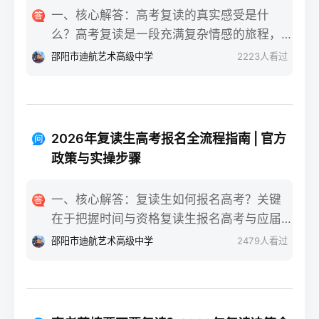
一、核心解答：高考复读的真实感受是什
么？高考复读是一段充满复杂情感的旅程，
真实的感受可以用“痛并成长着”来概括。根据
邵阳市迪航艺术高级中学
2223
人看过
复读招生网对2025届复读生的调研，2026年
复读生的核心感受集中在三个方面：明确的
目标感带来的充实、成绩波动的焦虑，以及
心智成熟的收获。在湖南省某知名高复学校
2026年复读生高考报名全流程指南 | 官方
2025届学生中，73%的受访者表示复读最大
政策与实操步骤
的正面感受是“重新掌握选择权”，而59%的人
同时承认曾经历“间歇性的自我怀疑”。重要的
一、核心解答：复读生如何报名高考？关键
是，这些感受并非不可管理，通过科学的规
在于把握时间与资格复读生报名高考与应届
划和心态调整，复读完全可能成为人生中宝
生大体相同，但需注意学籍和户籍地的衔
邵阳市迪航艺术高级中学
2479
人看过
贵的成长经历。二、深度解析：复读期间常
接。根据2026年各省教育考试院政策，复读
见心理阶段与应对方法复读生的心理变化通
生（社会考生）必须在规定时间内登录所在
常可分为四个阶段，每个阶段的感受和应对
省份的普通高考网上报名系统完成注册、填
重点不同：适应期（9月-11月）：新鲜感与
报信息、缴费和现场确认。核心步骤包括：