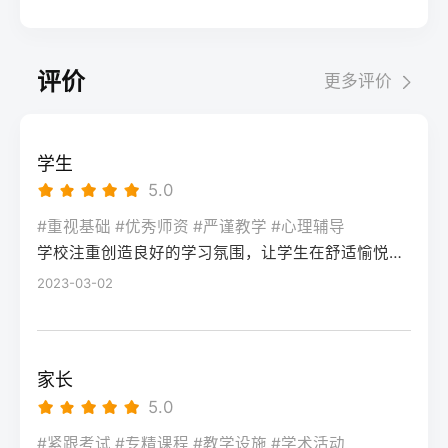
考试院官网，进入“普通高考网上报名”入口。
业录取。但重点注意：2026年新高考改革
2026届调查中81%的学生“比应届更自律”15%
间对照2026年本省一分一段表，明确当前位
选择“往届生”或“社会考生”类别，填写个人信
下，部分省份实行“专业+院校”平行志愿，低
的人“因过度紧张导致效率下降”将大目标分解
次。客观分析各科失分原因：若主要失分在
息（包括曾经的学籍号、高中毕业信息）。
分段考生应优先选择招生计划充足、往年投
为每日小任务，降低完美期待社交孤独同龄
可提升的模块（如数学中档题、英语单词积
评价
更多评价
特别注意选择科类（物理组/历史组或文/理
档线在240分左右的院校，同时关注校企合作
人共同奋斗形成“战友”情谊约40%学生偶尔回
累），提分潜力较大；若已接近自身天花板
科），以及是否报考艺术、体育类。提交后
或定向培养项目。由于分数较低，选择面
避参加同学聚会建立3-5人的学习小组，每周
（如语文长期110分以下），则提分空间有
在线支付报名费，并记录报名号。第三步：
窄，强烈建议考生结合自身情况评估是否通
一次团队活动提分效果湖南省复读学校2025
限。第二步：评估新高考政策是否友好截止
学生
现场确认与资格审查按指定时间前往报名点
过复读争取更高分数。二、深度解析：240分
届平均提分48分10%的学生提分不明显（主
2026年，多数省份已实施新高考3+1+2或
5.0
（通常为县区招办或指定的高中），携带原
考生复读的潜力与规划240分通常意味着基础
要因基础薄弱或方法错误）每月进行一次学
3+3模式。复读生需确认原选科组合是否保
始材料进行人像采集、指纹录入和证件核
薄弱，但复读提分空间较大（平均提升80-
#重视基础 #优秀师资 #严谨教学 #心理辅导
情诊断，及时调整复习方向心理韧性复读后
留，部分省份可能调整选考科目题型或赋分
验。重点审查学籍状态：已录取但未报到的
学校注重创造良好的学习氛围，让学生在舒适愉悦的环境中学习。这种氛围可以让学生更加投入学习，提高学习效率，同时也有利于培养学生的自律能力。
150分常见）。以下为具体步骤：选择复读学
抗压能力提升的占86%少数学生出现轻度焦
规则。建议访问各省教育考试院官网查阅
学生需提供高校退学证明；已报到但退学的
校：优先选择针对性教学的低分复读班，如
2023-03-02
虑（需学校心理咨询介入）培养运动或艺术
2027届高考改革文件（因本地政策框架通常
需提供学校出具的学籍注销证明。确认无误
长沙部分高复学校设有“低分突破班”，2025
爱好作为情绪出口四、常见问题解答Q1：复
提前一年公布），或参考2026届的稳定政
后签字确认，报名流程完成。三、客观对
届平均提分达120分。制定补弱计划：利用新
读会不会很孤独？A：短期内会因为脱离原同
策。第三步：制定一年提分计划并试运行从
比：原籍报名与异地报名的条件与流程差异
高考选科优势，放弃高难度知识点，主攻基
学圈而产生孤独感，但复读班本身就是新集
落榜后一个月内启动预复习，若2周内能坚持
家长
对比维度原籍（户籍地）报名异地（学籍
础题（如数学前90分、语文作文规范、英语
体。建议主动竞选班干部或加入学习互助
每天6小时高效学习，适应作息，则复读成功
5.0
地）报名适用人群户籍与高中毕业地一致，
词汇突击）。心理建设：低分考生易自卑，
组。数据显示，2025届参与小组学习的复读
率更高。必须制定针对弱科的专项提升方案
或户籍在本省但在外省复读在流入地有连续
复读期间需调整心态，避免盲目攀比进度。
#紧跟考试 #专精课程 #教学设施 #学术活动
生孤独感评分比独自学习者低37%。Q2：复