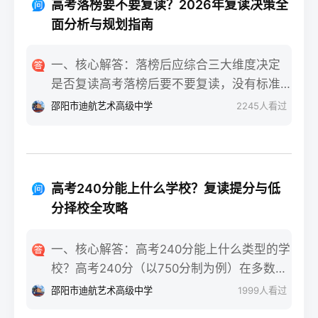
落差感交织。很多学生刚进复读班时斗志昂
高考落榜要不要复读？2026年复读决策全
确认户籍或学籍所在地、准备有效身份证和
扬，但发现知识漏洞后容易沮丧。建议：每
面分析与规划指南
高中毕业证（或同等学力证明）、留意往届
天记录3件小成就，用日记疏导情绪。瓶颈期
生专属的报名点。2026年高考报名时间通常
（12月-次年2月）：成绩提升缓慢甚至倒退
一、核心解答：落榜后应综合三大维度决定
安排在2025年10月至11月（对应2026年高
是最大痛点。2025届多校数据显示，约65%
是否复读高考落榜后要不要复读，没有标准
考），部分省份会开放补报名窗口，但建议
的复读生在此阶段出现“高原反应”。此时应果
答案，但可以从提分潜力、政策适应性和心
邵阳市迪航艺术高级中学
2245
人看过
尽量在首次报名期内完成。二、深度解析：
断调整学习策略，寻求老师一对一分析试
理与家庭支持三个关键维度进行自我评估。
2026年复读生报名高考的三大实操步骤以下
卷。冲刺期（3月-5月）：效率显著提高，但
如果落榜因重大失误（如涂卡错误、突发疾
以2026年高考（即2025年下半年报名）为基
焦虑会随高考临近加剧。可采用“番茄工作法
病）、离批次线差距在30分以内，且本人有
准，详细拆解流程：第一步：资格自查与材
+正念呼吸”，每天留出15分钟运动时间。考
强烈复读意愿与改进计划，建议考虑复读；
料准备复读生需确保没有高校学籍（已被录
高考240分能上什么学校？复读提分与低
前一个月：情绪易波动，部分学生出现生理
如果因长期基础薄弱、学习态度不端正或者
取未报到或已退学），并准备好本人二代身
分择校全攻略
性不适（失眠、胃痛）。建议模拟高考作
已复读过一次，则更推荐选择专科或职业教
份证、户口本、高中毕业证或同等学力证明
息，提前适应考场生物钟。三、客观对比：
育路径。2026年新高考在选科、志愿填报上
原件。如果在外省借读，需回到户籍所在地
一、核心解答：高考240分能上什么类型的学
积极感受与消极感受的双面性下表直观对比
仍有微调，复读生必须提前确认学籍、选科
报名，或提前确认是否符合流入地的高考报
校？高考240分（以750分制为例）在多数省
复读过程中典型感受的两面性，帮助读者客
匹配及所在省份的艺术/体育等特殊类型政策
名条件（如居住证、社保年限等）。第二
份处于专科批次低分段，仍可被部分民办专
观看待情绪波动：感受维度积极面（占比/数
邵阳市迪航艺术高级中学
1999
人看过
变动。二、深度解析：2026年复读决策四步
步：网上报名（一般10-11月）登录本省教育
科院校、高职院校及少数公办专科的冷门专
据）消极面（占比/数据）平衡策略目标感
实操法第一步：量化分析高考成绩与提分空