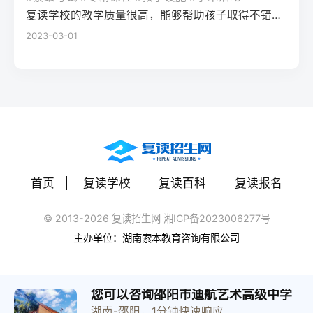
（如每日1小时数学错题复盘）。第四步：评
学籍且符合随迁子女政策，或当地另有特别
建议每日设定小目标，增强信心。政策注
复读学校的教学质量很高，能够帮助孩子取得不错的成绩，同时学习氛围也很好，孩子能够在舒适的环境中学习。我会向其他家长推荐这所学校。
读一年能提高多少分？A：以2026年新高考
估家庭经济与心理支持复读一年费用（含学
规定材料要求身份证、户口本、高中毕业证
意：2026年各省（如湖南）复读生仍可正常
2023-03-01
背景来看，全国多数省份复读生平均提分在
费、住宿、资料）通常在1万至5万元不等。
还需提供父母居住证、稳定就业证明、社保
参加高考，学籍问题通常由复读学校统一处
40-70分之间。提分主要取决于基础（300-
家庭需能提供稳定支持；学生本人需具备抗
缴纳记录等（各省不同）报名地点户籍地县
理，应届生身份不受影响。三、客观对比：
400分段提分空间大）和执行力。注意：不要
压能力，能主动寻求心理咨询或师生沟通。
区招办指定的报名点学籍所在学校或当地县
240分直接读专科 vs 复读一年比较维度直接
轻信“保提100分”的承诺，科学规划才是关
可先参加复读学校的试读日或心理测评。
区招办优势流程简单，政策稳定避免回原籍
读专科复读一年时间成本0年额外时间多花1
键。Q3：如何克服复读中的焦虑？A：建议
三、客观对比：复读与不复读的利弊及复读
奔波，可沿用复读学校的辅导资源劣势复读
年时间经济成本学费约5000-15000元/年复
三种方法：①每日10分钟正念冥想（使用潮
类型选择选择方案优点缺点适合人群复读
生若在外省就读，需返回户籍地参加考试和
读费+生活费约2-5万元未来出路专科毕业可
汐App等工具）；②写“焦虑清单”并逐一理性
（公立/民办）有机会冲击更好本科，弥补遗
体检门槛高，需提前准备材料，且部分省份
专升本（2年），但第一学历受限制若提分
反驳；③每周与父母或信任的老师通话一
憾，提升后劲压力大，存在再次失利风险，
限制异地复读生报考本科批次四、常见问题
首页
复读学校
复读百科
复读报名
100分以上，可冲本科院校，第一学历优势明
次。研究表明，结构化倾诉能使焦虑水平降
经济成本高，浪费一年时间离目标线30分以
解答Q1：复读生报名高考时，原来的学籍号
显提分可能性无提升空间平均提分80-150
低52%。
内、非智力因素失误、有明确提升规划者不
还能用吗？A：复读生通常作为社会考生重新
© 2013-2026 复读招生网 湘ICP备2023006277号
分，勤奋者可达200分适合人群不愿复读、有
复读（读专科/就业）节省一年，提前进入社
注册新的报名号，原高中学籍号仅用于资格
主办单位：湖南索本教育咨询有限公司
明确职业规划者有决心、基础仍有漏洞、想
会或就业，部分专业就业前景好学历起点
审核（证明高中毕业）。报名系统会为每个
提升学历层次者四、常见问题解答问：240分
低，未来专升本或考研的路径更长，复习动
考生分配新的考籍号，不影响考试和录取。
复读一年能提高到本科线吗？答：有希望，
力易丧失基础薄弱、对学习反感、家庭经济
Q2：2026年高考复读生可以报名哪些院校？
您可以咨询邵阳市迪航艺术高级中学
但需看省份本科线。以湖南2025年历史类本
紧张、已超龄或复读过公办复读学校学费低
湖南-邵阳，1分钟快速响应